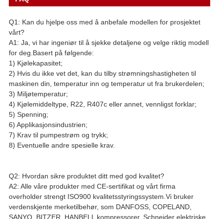
Q1: Kan du hjelpe oss med å anbefale modellen for prosjektet
vårt?
A1: Ja, vi har ingeniør til å sjekke detaljene og velge riktig modell
for deg.Basert på følgende:
1) Kjølekapasitet;
2) Hvis du ikke vet det, kan du tilby strømningshastigheten til
maskinen din, temperatur inn og temperatur ut fra brukerdelen;
3) Miljøtemperatur;
4) Kjølemiddeltype, R22, R407c eller annet, vennligst forklar;
5) Spenning;
6) Applikasjonsindustrien;
7) Krav til pumpestrøm og trykk;
8) Eventuelle andre spesielle krav.
Q2: Hvordan sikre produktet ditt med god kvalitet?
A2: Alle våre produkter med CE-sertifikat og vårt firma
overholder strengt ISO900 kvalitetsstyringssystem.Vi bruker
verdenskjente merketilbehør, som DANFOSS, COPELAND,
SANYO, BITZER, HANBELL kompressorer, Schneider elektriske