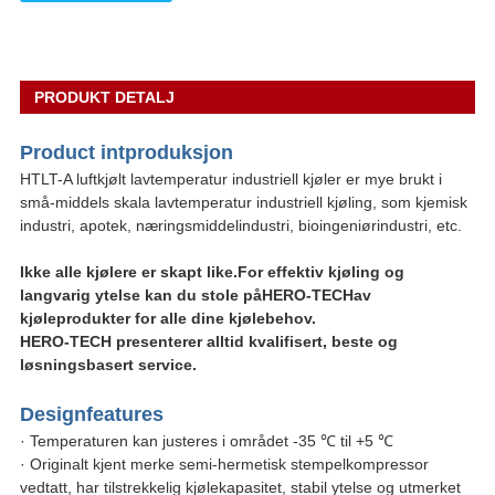
PRODUKT DETALJ
Produ
ct int
produksjon
HTLT-A luftkjølt lavtemperatur industriell kjøler er mye brukt i
små-middels skala lavtemperatur industriell kjøling, som kjemisk
industri, apotek, næringsmiddelindustri, bioingeniørindustri, etc.
Ikke alle kjølere er skapt like.For effektiv kjøling og
langvarig ytelse kan du stole på
HERO-TECH
av
kjøleprodukter for alle dine kjølebehov.
HERO-TECH presenterer alltid kvalifisert, beste og
løsningsbasert service.
Design
fea
tures
· Temperaturen kan justeres i området -35 ℃ til +5 ℃
· Originalt kjent merke semi-hermetisk stempelkompressor
vedtatt, har tilstrekkelig kjølekapasitet, stabil ytelse og utmerket