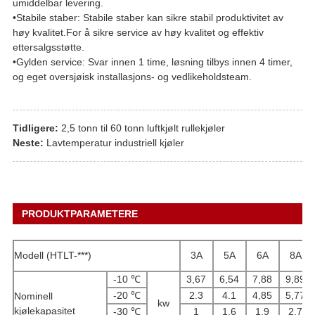
umiddelbar levering.
•Stabile staber: Stabile staber kan sikre stabil produktivitet av
høy kvalitet.For å sikre service av høy kvalitet og effektiv
ettersalgsstøtte.
•Gylden service: Svar innen 1 time, løsning tilbys innen 4 timer,
og eget oversjøisk installasjons- og vedlikeholdsteam.
Tidligere:
2,5 tonn til 60 tonn luftkjølt rullekjøler
Neste:
Lavtemperatur industriell kjøler
PRODUKTPARAMETERE
Modell (HTLT-***)
3A
5A
6A
8A
-10 ℃
3,67
6,54
7,88
9,89
-20 ℃
2.3
4.1
4,85
5,77
Nominell
kw
kjølekapasitet
-30 ℃
1
1.6
1.9
2.7