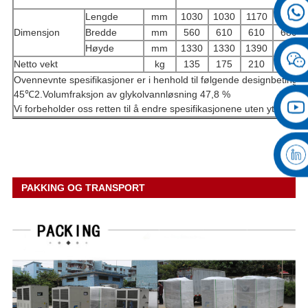
ov
Lengde
mm
1030
1030
1170
1350
Dimensjon
Bredde
mm
560
610
610
680
Høyde
mm
1330
1330
1390
1520
Netto vekt
kg
135
175
210
310
Ovennevnte spesifikasjoner er i henhold til følgende designbeting
45℃2.Volumfraksjon av glykolvannløsning 47,8 %
Vi forbeholder oss retten til å endre spesifikasjonene uten ytterliger
PAKKING OG TRANSPORT