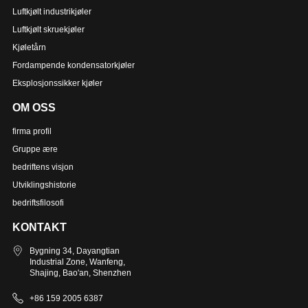
Luftkjølt industrikjøler
Luftkjølt skruekjøler
Kjøletårn
Fordampende kondensatorkjøler
Eksplosjonssikker kjøler
OM OSS
firma profil
Gruppe ære
bedriftens visjon
Utviklingshistorie
bedriftsfilosofi
KONTAKT
Bygning 34, Dayangtian
Industrial Zone, Wanfeng,
Shajing, Bao'an, Shenzhen
+86 159 2005 6387