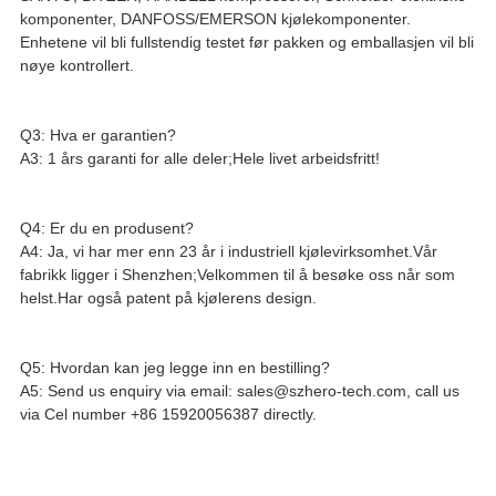
komponenter, DANFOSS/EMERSON kjølekomponenter.
Enhetene vil bli fullstendig testet før pakken og emballasjen vil bli
nøye kontrollert.
Q3: Hva er garantien?
A3: 1 års garanti for alle deler;Hele livet arbeidsfritt!
Q4: Er du en produsent?
A4: Ja, vi har mer enn 23 år i industriell kjølevirksomhet.Vår
fabrikk ligger i Shenzhen;Velkommen til å besøke oss når som
helst.Har også patent på kjølerens design.
Q5: Hvordan kan jeg legge inn en bestilling?
A5: Send us enquiry via email: sales@szhero-tech.com, call us
via Cel number +86 15920056387 directly.