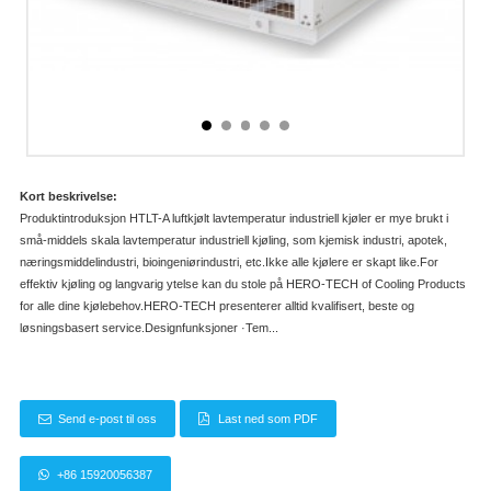
Kort beskrivelse:
Produktintroduksjon HTLT-A luftkjølt lavtemperatur industriell kjøler er mye brukt i
små-middels skala lavtemperatur industriell kjøling, som kjemisk industri, apotek,
næringsmiddelindustri, bioingeniørindustri, etc.Ikke alle kjølere er skapt like.For
effektiv kjøling og langvarig ytelse kan du stole på HERO-TECH of Cooling Products
for alle dine kjølebehov.HERO-TECH presenterer alltid kvalifisert, beste og
løsningsbasert service.Designfunksjoner ·Tem...
Send e-post til oss
Last ned som PDF
+86 15920056387