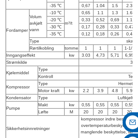
-35 ℃
0,67
1.04
1.5
2.3
-10 ℃
0,65
1.1
1.3
1.6
Volum
-20 ℃
0,33
0,52
0,69
1.1
avkjølt
m³/t
-30 ℃
0,17
0,28
0,33
0,47
vann
Fordamper
-35 ℃
0,12
0,18
0,26
0,4
Type
skall 
Rørtilkobling
tomme
1
1
1
1-1/2
Inngangseffekt
kw
3.03
4,73
5,71
6,95
Strømkilde
3PH
Type
Kjølemiddel
Kontroll
Term
Type
Hermetisk
Kompressor
Motor kraft
kw
2.2
3.9
4.8
5.9
Kondensator
Type
Luftkjølt t
Makt
kw
0,55
0,55
0,55
0,55
Pumpe
Løfte
M
20
20
20
20
kompressor indre beskyttelse
overtemperaturbeskyttelse, 
Sikkerhetsinnretninger
manglende beskyttelse, lavt n