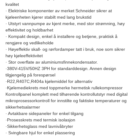
kvalitet
· Elektriske komponenter av merket Schneider sikrer at
kjøleenheten kjører stabilt med lang brukstid
· Utstyrt vannpumpe av kjent merke, med stor strømning, høy
effektivitet og holdbarhet
· Kompakt design, enkel å installere og betjene, praktisk å
rengjøre og vedlikeholde
· Høyeffektiv skall- og rørfordamper tatt i bruk, noe som sikrer
høy kjøleeffektivitet
· Stor overflate av aluminiumsfinnekondensator.
·380V-415V/50HZ 3PH for standarddesign. Annen design
tilgjengelig på forespørsel
·R22,R407C,R404a kjølemiddel for alternativ
·Kjølemediekrets med toppmerke hermetisk rullekompressor
Kontrollpanel komplett med tilhørende kontrollutstyr med digital
mikroprosessorkontroll for innstilte og faktiske temperaturer og
sikkerhetsalarmer
· Avtakbare sidepaneler for enkel tilgang
·Prosesskrets med termisk isolasjon
·Sikkerhetsglass med lavnivåbryter
· Svingbare hjul for enkel plassering