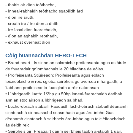
- thairis air dìon teòthachd,
- Inneal-rabhaidh teòthachd sgaoilidh àrd
- dìon ìre sruth,
- sreath ìre / ìre dìon a dhìth,
- ìre ìosal dìon fuarachaidh,
- dìon an aghaidh reothadh,
- exhaust overheat dìon
Còig buannachdan HERO-TECH
• Brand neart : Is sinne an solaraiche proifeasanta agus as àirde
de fhuaradair gnìomhachais le 20 bliadhna de eòlas.
• Proifeiseanta Stiùireadh: Proifeiseanta agus eòlach
teicneòlaiche & reic sgioba seirbheis gu oversea mhargaidh, a
'tabhann proifeiseanta fuasgladh a rèir riatanasan.
• Lìbhrigeadh luath: 1/2hp gu 50hp inneal-fuarachaidh èadhair
ann an stoc airson a lìbhrigeadh sa bhad.
• Luchd-obrach stàbaill: Faodaidh luchd-obrach stàbaill dèanamh
cinnteach à cinneasachd seasmhach agus àrd-inbhe.Gus
dèanamh cinnteach à seirbheis àrd-inbhe agus taic èifeachdach
às deidh reic.
• Seirbheis òir: Freagairt gairm seirbheis taobh a-staigh 1 uair,