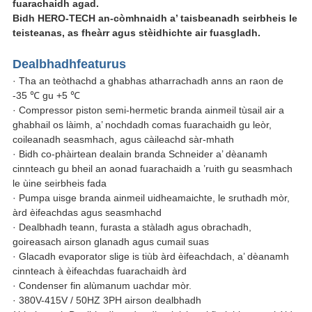
fuarachaidh agad.
Bidh HERO-TECH an-còmhnaidh a’ taisbeanadh seirbheis le
teisteanas, as fheàrr agus stèidhichte air fuasgladh.
Dealbhadh
fea
turus
· Tha an teòthachd a ghabhas atharrachadh anns an raon de
-35 ℃ gu +5 ℃
· Compressor piston semi-hermetic branda ainmeil tùsail air a
ghabhail os làimh, a’ nochdadh comas fuarachaidh gu leòr,
coileanadh seasmhach, agus càileachd sàr-mhath
· Bidh co-phàirtean dealain branda Schneider a’ dèanamh
cinnteach gu bheil an aonad fuarachaidh a ’ruith gu seasmhach
le ùine seirbheis fada
· Pumpa uisge branda ainmeil uidheamaichte, le sruthadh mòr,
àrd èifeachdas agus seasmhachd
· Dealbhadh teann, furasta a stàladh agus obrachadh,
goireasach airson glanadh agus cumail suas
· Glacadh evaporator slige is tiùb àrd èifeachdach, a’ dèanamh
cinnteach à èifeachdas fuarachaidh àrd
· Condenser fin alùmanum uachdar mòr.
· 380V-415V / 50HZ 3PH airson dealbhadh