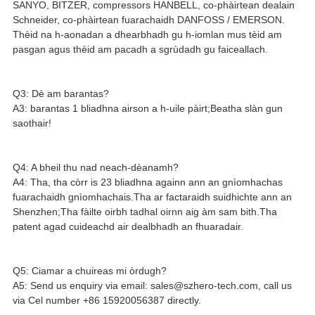
SANYO, BITZER, compressors HANBELL, co-phàirtean dealain
Schneider, co-phàirtean fuarachaidh DANFOSS / EMERSON.
Thèid na h-aonadan a dhearbhadh gu h-iomlan mus tèid am
pasgan agus thèid am pacadh a sgrùdadh gu faiceallach.
Q3: Dè am barantas?
A3: barantas 1 bliadhna airson a h-uile pàirt;Beatha slàn gun
saothair!
Q4: A bheil thu nad neach-dèanamh?
A4: Tha, tha còrr is 23 bliadhna againn ann an gnìomhachas
fuarachaidh gnìomhachais.Tha ar factaraidh suidhichte ann an
Shenzhen;Tha fàilte oirbh tadhal oirnn aig àm sam bith.Tha
patent agad cuideachd air dealbhadh an fhuaradair.
Q5: Ciamar a chuireas mi òrdugh?
A5: Send us enquiry via email: sales@szhero-tech.com, call us
via Cel number +86 15920056387 directly.