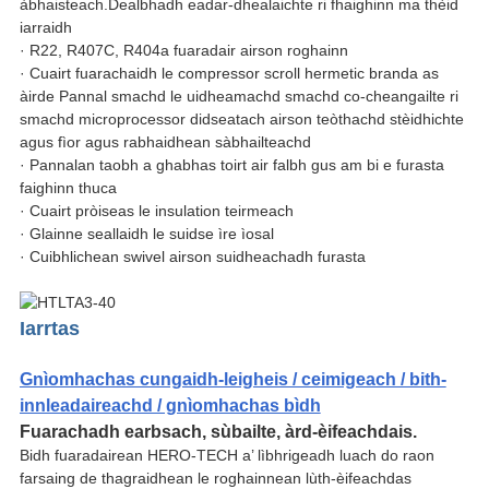
àbhaisteach.Dealbhadh eadar-dhealaichte ri fhaighinn ma thèid
iarraidh
· R22, R407C, R404a fuaradair airson roghainn
· Cuairt fuarachaidh le compressor scroll hermetic branda as
àirde Pannal smachd le uidheamachd smachd co-cheangailte ri
smachd microprocessor didseatach airson teòthachd stèidhichte
agus fìor agus rabhaidhean sàbhailteachd
· Pannalan taobh a ghabhas toirt air falbh gus am bi e furasta
faighinn thuca
· Cuairt pròiseas le insulation teirmeach
· Glainne seallaidh le suidse ìre ìosal
· Cuibhlichean swivel airson suidheachadh furasta
Iarrtas
Gnìomhachas cungaidh-leigheis / ceimigeach / bith-
innleadaireachd / gnìomhachas bìdh
Fuarachadh earbsach, sùbailte, àrd-èifeachdais.
Bidh fuaradairean HERO-TECH a’ lìbhrigeadh luach do raon
farsaing de thagraidhean le roghainnean lùth-èifeachdas