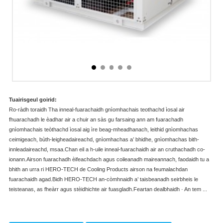
Tuairisgeul goirid:
Ro-ràdh toraidh Tha inneal-fuarachaidh gnìomhachais teothachd ìosal air
fhuarachadh le èadhar air a chuir an sàs gu farsaing ann am fuarachadh
gnìomhachais teòthachd ìosal aig ìre beag-mheadhanach, leithid gnìomhachas
ceimigeach, bùth-leigheadaireachd, gnìomhachas a’ bhidhe, gnìomhachas bith-
innleadaireachd, msaa.Chan eil a h-uile inneal-fuarachaidh air an cruthachadh co-
ionann.Airson fuarachadh èifeachdach agus coileanadh maireannach, faodaidh tu a
bhith an urra ri HERO-TECH de Cooling Products airson na feumalachdan
fuarachaidh agad.Bidh HERO-TECH an-còmhnaidh a’ taisbeanadh seirbheis le
teisteanas, as fheàrr agus stèidhichte air fuasgladh.Feartan dealbhaidh · An tem ...