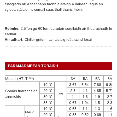
fuasgladh air a thabhann taobh a-staigh 4 uairean, agus an
sgioba stàlaidh is cumail suas thall thairis fhèin.
Roimhe:
2.5Ton gu 60Ton fuaradair scrollaidh air fhuarachadh le
èadhar
Air adhart:
Chiller gnìomhachais aig teòthachd ìosal
PARAMADAIREAN TORAIDH
Modail (HTLT-***)
3A
5A
6A
8A
-10 ℃
3.67
6.54
7.88
9.89
-20 ℃
2.3
4.1
4.85
5.77
Comas fuarachaidh
kw
ainmichte
-30 ℃
1
1.6
1.9
2.7
-35 ℃
0.67
1.04
1.5
2.3
-10 ℃
0.65
1.1
1.3
1.6
Meud
-20 ℃
0.33
0.52
0.69
1.1