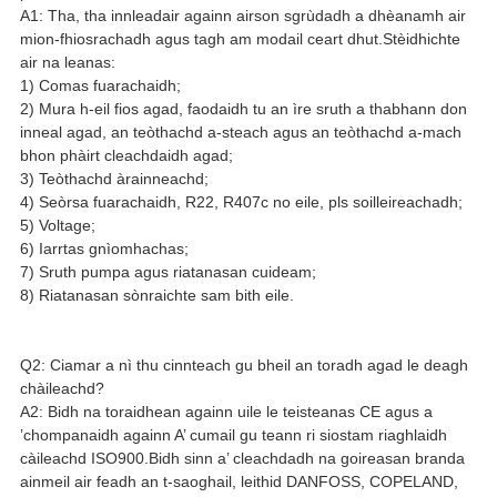
A1: Tha, tha innleadair againn airson sgrùdadh a dhèanamh air
mion-fhiosrachadh agus tagh am modail ceart dhut.Stèidhichte
air na leanas:
1) Comas fuarachaidh;
2) Mura h-eil fios agad, faodaidh tu an ìre sruth a thabhann don
inneal agad, an teòthachd a-steach agus an teòthachd a-mach
bhon phàirt cleachdaidh agad;
3) Teòthachd àrainneachd;
4) Seòrsa fuarachaidh, R22, R407c no eile, pls soilleireachadh;
5) Voltage;
6) Iarrtas gnìomhachas;
7) Sruth pumpa agus riatanasan cuideam;
8) Riatanasan sònraichte sam bith eile.
Q2: Ciamar a nì thu cinnteach gu bheil an toradh agad le deagh
chàileachd?
A2: Bidh na toraidhean againn uile le teisteanas CE agus a
’chompanaidh againn A’ cumail gu teann ri siostam riaghlaidh
càileachd ISO900.Bidh sinn a’ cleachdadh na goireasan branda
ainmeil air feadh an t-saoghail, leithid DANFOSS, COPELAND,