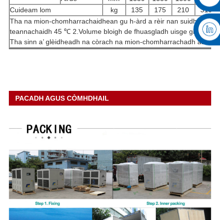
Cuideam lom
kg
135
175
210
310
Tha na mion-chomharrachaidhean gu h-àrd a rèir nan suidheachai
teannachaidh 45 ℃ 2.Volume bloigh de fhuasgladh uisge glycol 47
Tha sinn a’ glèidheadh ​​na còrach na mion-chomharrachadh atharr
PACADH AGUS CÒMHDHAIL