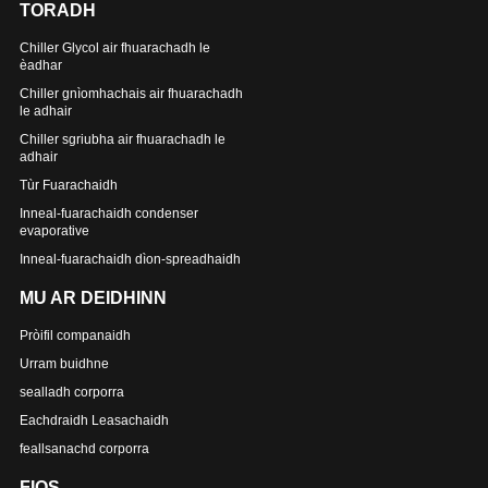
TORADH
Chiller Glycol air fhuarachadh le
èadhar
Chiller gnìomhachais air fhuarachadh
le adhair
Chiller sgriubha air fhuarachadh le
adhair
Tùr Fuarachaidh
Inneal-fuarachaidh condenser
evaporative
Inneal-fuarachaidh dìon-spreadhaidh
MU AR DEIDHINN
Pròifil companaidh
Urram buidhne
sealladh corporra
Eachdraidh Leasachaidh
feallsanachd corporra
FIOS