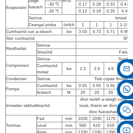
uisge
m³/u
-30 ℃
0.17
0.28
0.33
0.47
fuarach
Evaporator
-35 ℃
0.12
0.18
0.26
0.4
Seòrsa
inneal iom
Ceangal pìoba
òirlich
1
1
1
1-1/2
Cumhachd cuir a-steach
kw
3.03
4.73
5.71
6.95
Stòr cumhachd
3PH 
Seòrsa
Reothadair
Smachd
Falamh
Seòrsa
Scroll h
Compressor
Cumhachd
kw
2.2
3.9
4.8
5.9
motair
Condenser
Seòrsa
Tiùb copair finned à
Cumhachd
kw
0.55
0.55
0.55
0.55
Pumpa
Ardaich
M
20
20
20
20
dìon taobh a-staigh compress
Innealan sàbhailteachd
ìosal, thairis air dìon teòtha
dìon fuarachaidh ìre ìo
Fad
mm
1030
1030
1170
1350
Tomhas
Leud
mm
560
610
610
680
Àirde
mm
1330
1330
1390
1520