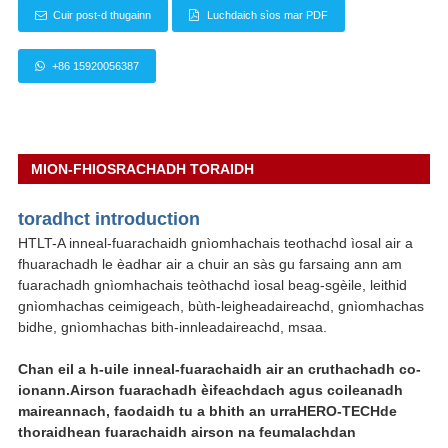
Cuir post-d thugainn
Luchdaich sìos mar PDF
+86 15920056387
MION-FHIOSRACHADH TORAIDH
toradh
ct int
roduction
HTLT-A inneal-fuarachaidh gnìomhachais teothachd ìosal air a
fhuarachadh le èadhar air a chuir an sàs gu farsaing ann am
fuarachadh gnìomhachais teòthachd ìosal beag-sgèile, leithid
gnìomhachas ceimigeach, bùth-leigheadaireachd, gnìomhachas
bidhe, gnìomhachas bith-innleadaireachd, msaa.
Chan eil a h-uile inneal-fuarachaidh air an cruthachadh co-
ionann.Airson fuarachadh èifeachdach agus coileanadh
maireannach, faodaidh tu a bhith an urra
HERO-TECH
de
thoraidhean fuarachaidh airson na feumalachdan