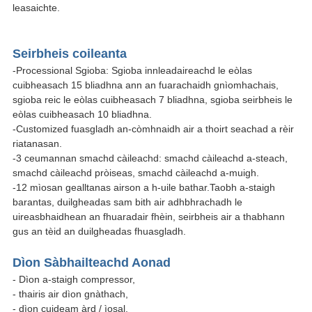
leasaichte.
Seirbheis coileanta
-Processional Sgioba: Sgioba innleadaireachd le eòlas
cuibheasach 15 bliadhna ann an fuarachaidh gnìomhachais,
sgioba reic le eòlas cuibheasach 7 bliadhna, sgioba seirbheis le
eòlas cuibheasach 10 bliadhna.
-Customized fuasgladh an-còmhnaidh air a thoirt seachad a rèir
riatanasan.
-3 ceumannan smachd càileachd: smachd càileachd a-steach,
smachd càileachd pròiseas, smachd càileachd a-muigh.
-12 mìosan gealltanas airson a h-uile bathar.Taobh a-staigh
barantas, duilgheadas sam bith air adhbhrachadh le
uireasbhaidhean an fhuaradair fhèin, seirbheis air a thabhann
gus an tèid an duilgheadas fhuasgladh.
Dìon Sàbhailteachd Aonad
- Dìon a-staigh compressor,
- thairis air dìon gnàthach,
- dìon cuideam àrd / ìosal,