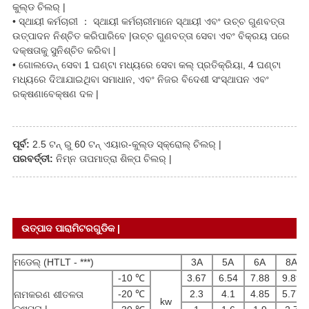
କୁଲ୍ଡ ଚିଲର୍ |
• ସ୍ଥାୟୀ କର୍ମଚାରୀ ： ସ୍ଥାୟୀ କର୍ମଚାରୀମାନେ ସ୍ଥାୟୀ ଏବଂ ଉଚ୍ଚ ଗୁଣବତ୍ତା
ଉତ୍ପାଦନ ନିଶ୍ଚିତ କରିପାରିବେ |ଉଚ୍ଚ ଗୁଣବତ୍ତା ସେବା ଏବଂ ବିକ୍ରୟ ପରେ
ଦକ୍ଷତାକୁ ସୁନିଶ୍ଚିତ କରିବା |
• ଗୋଲଡେନ୍ ସେବା 1 ଘଣ୍ଟା ମଧ୍ୟରେ ସେବା କଲ୍ ପ୍ରତିକ୍ରିୟା, 4 ଘଣ୍ଟା
ମଧ୍ୟରେ ଦିଆଯାଇଥିବା ସମାଧାନ, ଏବଂ ନିଜର ବିଦେଶୀ ସଂସ୍ଥାପନ ଏବଂ
ରକ୍ଷଣାବେକ୍ଷଣ ଦଳ |
ପୂର୍ବ:
2.5 ଟନ୍ ରୁ 60 ଟନ୍ ଏୟାର-କୁଲ୍ଡ ସ୍କ୍ରୋଲ୍ ଚିଲର୍ |
ପରବର୍ତ୍ତୀ:
ନିମ୍ନ ତାପମାତ୍ରା ଶିଳ୍ପ ଚିଲର୍ |
ଉତ୍ପାଦ ପାରାମିଟରଗୁଡିକ |
ମଡେଲ୍ (HTLT - ***)
3A
5A
6A
8A
-10 ℃
3.67
6.54
7.88
9.89
-20 ℃
2.3
4.1
4.85
5.77
ନାମକରଣ ଶୀତଳତା
kw
କ୍ଷମତା |