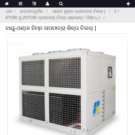
ଘର
ଉତ୍ପାଦଗୁଡିକ
ଏୟାର କୁଲ୍ଡ ଗ୍ଲାଇକଲ୍ ଚିଲର୍ |
1 /
5TON ରୁ 20TON ଗ୍ଲାଇକଲ୍ ଚିଲର୍-ସ୍କ୍ରୋଲ୍ / ପିଷ୍ଟନ୍ |
ବାୟୁ-ଥଣ୍ଡା ନିମ୍ନ ତାପମାତ୍ରା ଶିଳ୍ପ ଚିଲର୍ |