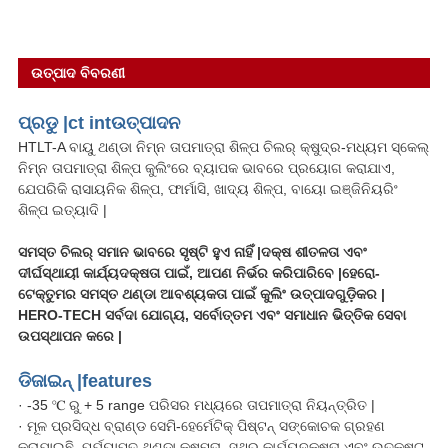
ଉତ୍ପାଦ ବିବରଣୀ
ପ୍ରଡୁ |
ct int
ଉତ୍ପାଦନ
HTLT-A ବାୟୁ ଥଣ୍ଡା ନିମ୍ନ ତାପମାତ୍ରା ଶିଳ୍ପ ଚିଲର୍ କ୍ଷୁଦ୍ର-ମଧ୍ୟମ ସ୍କେଲ୍
ନିମ୍ନ ତାପମାତ୍ରା ଶିଳ୍ପ କୁଲିଂରେ ବ୍ୟାପକ ଭାବରେ ପ୍ରୟୋଗ କରାଯାଏ,
ଯେପରିକି ରାସାୟନିକ ଶିଳ୍ପ, ଫାର୍ମାସି, ଖାଦ୍ୟ ଶିଳ୍ପ, ବାୟୋ ଇଞ୍ଜିନିୟରିଂ
ଶିଳ୍ପ ଇତ୍ୟାଦି |
ସମସ୍ତ ଚିଲର୍ ସମାନ ଭାବରେ ସୃଷ୍ଟି ହୁଏ ନାହିଁ |ଦକ୍ଷ ଶୀତଳତା ଏବଂ
ଦୀର୍ଘସ୍ଥାୟୀ କାର୍ଯ୍ୟଦକ୍ଷତା ପାଇଁ, ଆପଣ ନିର୍ଭର କରିପାରିବେ |
ହେରୋ-
ଟେକ୍
ତୁମର ସମସ୍ତ ଥଣ୍ଡା ଆବଶ୍ୟକତା ପାଇଁ କୁଲିଂ ଉତ୍ପାଦଗୁଡ଼ିକର |
HERO-TECH ସର୍ବଦା ଯୋଗ୍ୟ, ସର୍ବୋତ୍ତମ ଏବଂ ସମାଧାନ ଭିତ୍ତିକ ସେବା
ଉପସ୍ଥାପନ କରେ |
ଡିଜାଇନ୍ |
fea
tures
· -35 ℃ ରୁ + 5 range ପରିସର ମଧ୍ୟରେ ତାପମାତ୍ରା ନିୟନ୍ତ୍ରିତ |
· ମୂଳ ପ୍ରସିଦ୍ଧ ବ୍ରାଣ୍ଡ ସେମି-ହେର୍ମେଟିକ୍ ପିଷ୍ଟନ୍ ସଙ୍କୋଚକ ଗ୍ରହଣ
କରାଯାଇଛି, ପର୍ଯ୍ୟାପ୍ତ ଥଣ୍ଡା କ୍ଷମତା, ସ୍ଥିର କାର୍ଯ୍ୟଦକ୍ଷତା ଏବଂ ଉତ୍କୃଷ୍ଟ