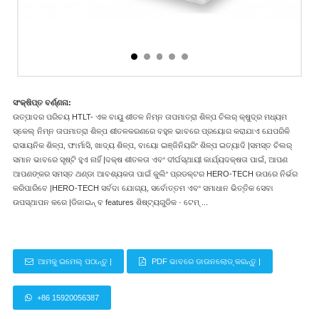
ସଂକ୍ଷିପ୍ତ ବର୍ଣ୍ଣନା:
ଉତ୍ପାଦର ପରିଚୟ HTLT- ଏକ ବାୟୁ ଶୀତଳ ନିମ୍ନ ତାପମାତ୍ରା ଶିଳ୍ପ ଚିଲର୍ କ୍ଷୁଦ୍ର ମଧ୍ୟମ
ସ୍କେଲ୍ ନିମ୍ନ ତାପମାତ୍ରା ଶିଳ୍ପ ଶୀତଳକରଣରେ ବହୁଳ ଭାବରେ ପ୍ରୟୋଗ କରାଯାଏ ଯେପରିକି
ରାସାୟନିକ ଶିଳ୍ପ, ଫାର୍ମାସି, ଖାଦ୍ୟ ଶିଳ୍ପ, ବାୟୋ ଇଞ୍ଜିନିୟରିଂ ଶିଳ୍ପ ଇତ୍ୟାଦି |ସମସ୍ତ ଚିଲର୍
ସମାନ ଭାବରେ ସୃଷ୍ଟି ହୁଏ ନାହିଁ |ଦକ୍ଷ ଶୀତଳତା ଏବଂ ଦୀର୍ଘସ୍ଥାୟୀ କାର୍ଯ୍ୟଦକ୍ଷତା ପାଇଁ, ଆପଣ
ଆପଣଙ୍କର ସମସ୍ତ ଥଣ୍ଡା ଆବଶ୍ୟକତା ପାଇଁ କୁଲିଂ ପ୍ରଡକ୍ଟର HERO-TECH ଉପରେ ନିର୍ଭର
କରିପାରିବେ |HERO-TECH ସର୍ବଦା ଯୋଗ୍ୟ, ସର୍ବୋତ୍ତମ ଏବଂ ସମାଧାନ ଭିତ୍ତିକ ସେବା
ଉପସ୍ଥାପନ କରେ |ଡିଜାଇନ୍ ବ features ଶିଷ୍ଟ୍ୟଗୁଡିକ · ଟେମ୍ ...
ଆମକୁ ଇମେଲ୍ ପଠାନ୍ତୁ |
PDF ଭାବରେ ଡାଉନଲୋଡ୍ କରନ୍ତୁ |
+86 15920056387