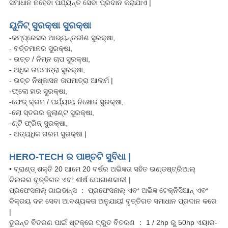
ସମାଧାନ ନହେବା ପର୍ଯ୍ୟନ୍ତ ସେବା ପ୍ରଦାନ କରାଯାଏ |
ୟୁନିଟ୍ ସୁରକ୍ଷା ସୁରକ୍ଷା
-କମ୍ପ୍ରେସର ଆଭ୍ୟନ୍ତରୀଣ ସୁରକ୍ଷା,
- ବର୍ତ୍ତମାନର ସୁରକ୍ଷା,
- ଉଚ୍ଚ / ନିମ୍ନ ଚାପ ସୁରକ୍ଷା,
- ଅଧିକ ତାପମାତ୍ରା ସୁରକ୍ଷା,
- ଉଚ୍ଚ ନିଷ୍କାସନ ତାପମାତ୍ରା ଆଲାର୍ମ |
-ଫ୍ଲୋ ହାର ସୁରକ୍ଷା,
-ଫେଜ୍ କ୍ରମ / ପର୍ଯ୍ୟାୟ ନିଖୋଜ ସୁରକ୍ଷା,
-ଲୋ ସ୍ତରର କୁଲାଣ୍ଟ ସୁରକ୍ଷା,
-ଣ୍ଟି ଫ୍ରିଜ୍ ସୁରକ୍ଷା,
- ଅତ୍ୟଧିକ ଗରମ ସୁରକ୍ଷା |
HERO-TECH ର ପାଞ୍ଚଟି ସୁବିଧା |
• ବ୍ରାଣ୍ଡ୍ ଶକ୍ତି 20 ଆମେ 20 ବର୍ଷର ଅଭିଜ୍ଞତା ସହିତ ଇଣ୍ଡଷ୍ଟ୍ରିଆଲ୍
ଚିଲରର ବୃତ୍ତିଗତ ଏବଂ ଶୀର୍ଷ ଯୋଗାଣକାରୀ |
ପ୍ରଫେସନାଲ୍ ଗାଇଡାନ୍ସ ： ପ୍ରଫେସନାଲ୍ ଏବଂ ଅଭିଜ୍ଞ ଟେକ୍ନିସିଆନ୍ ଏବଂ
ବିକ୍ରୟ ଦଳ ସେବା ଆବଶ୍ୟକତା ଅନୁଯାୟୀ ବୃତ୍ତିଗତ ସମାଧାନ ପ୍ରଦାନ କରେ
|
ତୁରନ୍ତ ବିତରଣ ପାଇଁ ଷ୍ଟକ୍ରେ ଦ୍ରୁତ ବିତରଣ ： 1 / 2hp ରୁ 50hp ଏୟାର-