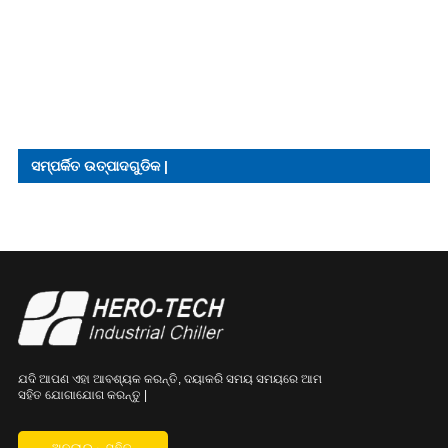
ସମ୍ପର୍କିତ ଉତ୍ପାଦଗୁଡିକ |
ଯଦି ଆପଣ ଏହା ଆବଶ୍ୟକ କରନ୍ତି, ଦୟାକରି ସମୟ ସମୟରେ ଆମ
ସହିତ ଯୋଗାଯୋଗ କରନ୍ତୁ |
ଅନଲାଇନ୍ ସହିତ