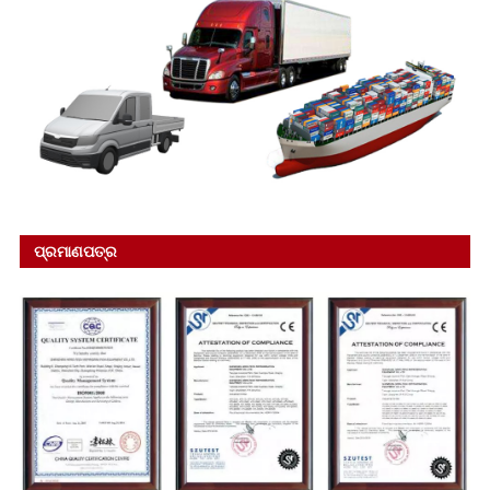
ପ୍ରମାଣପତ୍ର