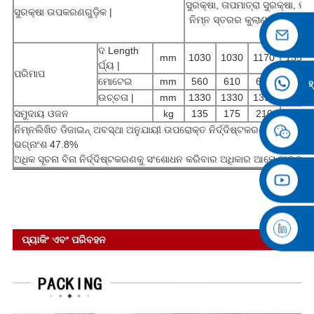
ସୁରକ୍ଷା, ତାପମାତ୍ରା ସୁରକ୍ଷା, ପ
ସୁରକ୍ଷା ଉପକରଣଗୁଡ଼ିକ |
ନିମ୍ନ ସ୍ତରର କୁଲାଣ୍ଟ ସୁରକ୍ଷା,
ଦ Length
mm
1030
1030
1170
1350
ର୍ଘ୍ୟ |
ପରିମାପ
ମୋଟେଇ
mm
560
610
610
680
ହ
ଉଚ୍ଚତା |
mm
1330
1330
1390
1520
ସମୁଦାୟ ଓଜନ
kg
135
175
210
310
ନିମ୍ନଲିଖିତ ଡିଜାଇନ୍ ଅବସ୍ଥା ଅନୁଯାୟୀ ଉପରୋକ୍ତ ନିର୍ଦ୍ଦିଷ୍ଟକରଣଗୁଡିକ: 1.
ଭଗ୍ନାଂଶ 47.8%
ଅଧିକ ସୂଚନା ବିନା ନିର୍ଦ୍ଦିଷ୍ଟକରଣକୁ ସଂଶୋଧନ କରିବାର ଅଧିକାର ଆମେ ସଂରକ୍ଷିତ 
ପ୍ୟାକିଂ ଏବଂ ପରିବହନ