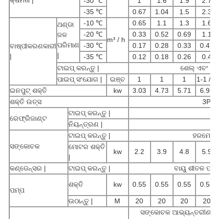
-30 ℃
1
1.6
1.9
2.7
-35 ℃
0.67
1.04
1.5
2.3
-10 ℃
0.65
1.1
1.3
1.6
ଥଣ୍ଡା
-20 ℃
0.33
0.52
0.69
1.1
ଜଳ
m³ / h
ପରିମାଣ
-30 ℃
0.17
0.28
0.33
0.47
ବାଷ୍ପୀକରଣକାରୀ
|
|
-35 ℃
0.12
0.18
0.26
0.4
ଟାଇପ୍ କରନ୍ତୁ |
ଶେଲ୍ ଏବଂ ଟ୍ୟ
ପାଇପ୍ ସଂଯୋଗ |
ଇଞ୍ଚ
1
1
1
1-1 / 2
ଇନପୁଟ୍ ଶକ୍ତି
kw
3.03
4.73
5.71
6.95
ଶକ୍ତି ଉତ୍ସ
3PH 
ଟାଇପ୍ କରନ୍ତୁ |
ରେଫ୍ରିଜାଣ୍ଟ
ନିୟନ୍ତ୍ରଣ |
ଥର
ଟାଇପ୍ କରନ୍ତୁ |
ହରମେଟିକ୍ 
ସଙ୍କୋଚକ
ମୋଟର ଶକ୍ତି
kw
2.2
3.9
4.8
5.9
|
କଣ୍ଡେନ୍ସର |
ଟାଇପ୍ କରନ୍ତୁ |
ବାୟୁ ଶୀତଳ ପ୍ରକ
ଶକ୍ତି
kw
0.55
0.55
0.55
0.55
ପମ୍ପ
ଉଠାନ୍ତୁ |
M
20
20
20
20
ସଙ୍କୋଚକ ଆଭ୍ୟନ୍ତରୀଣ ସୁରକ୍