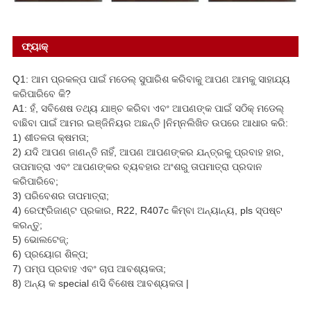
ଫ୍ୟାକ୍
Q1: ଆମ ପ୍ରକଳ୍ପ ପାଇଁ ମଡେଲ୍ ସୁପାରିଶ କରିବାକୁ ଆପଣ ଆମକୁ ସାହାଯ୍ୟ
କରିପାରିବେ କି?
A1: ହଁ, ସବିଶେଷ ତଥ୍ୟ ଯାଞ୍ଚ କରିବା ଏବଂ ଆପଣଙ୍କ ପାଇଁ ସଠିକ୍ ମଡେଲ୍
ବାଛିବା ପାଇଁ ଆମର ଇଞ୍ଜିନିୟର ଅଛନ୍ତି |ନିମ୍ନଲିଖିତ ଉପରେ ଆଧାର କରି:
1) ଶୀତଳତା କ୍ଷମତା;
2) ଯଦି ଆପଣ ଜାଣନ୍ତି ନାହିଁ, ଆପଣ ଆପଣଙ୍କର ଯନ୍ତ୍ରକୁ ପ୍ରବାହ ହାର,
ତାପମାତ୍ରା ଏବଂ ଆପଣଙ୍କର ବ୍ୟବହାର ଅଂଶରୁ ତାପମାତ୍ରା ପ୍ରଦାନ
କରିପାରିବେ;
3) ପରିବେଶର ତାପମାତ୍ରା;
4) ରେଫ୍ରିଜାଣ୍ଟ ପ୍ରକାର, R22, R407c କିମ୍ବା ଅନ୍ୟାନ୍ୟ, pls ସ୍ପଷ୍ଟ
କରନ୍ତୁ;
5) ଭୋଲଟେଜ୍;
6) ପ୍ରୟୋଗ ଶିଳ୍ପ;
7) ପମ୍ପ ପ୍ରବାହ ଏବଂ ଚାପ ଆବଶ୍ୟକତା;
8) ଅନ୍ୟ କ special ଣସି ବିଶେଷ ଆବଶ୍ୟକତା |