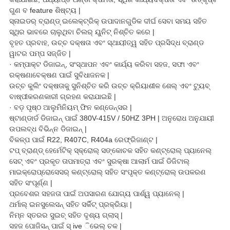
ଗୁଣ ବ feature ଶିଷ୍ଟ୍ୟ |
ସ୍ନାଇଡର୍ ବ୍ରାଣ୍ଡ୍ ଇଲେକ୍ଟ୍ରିକ୍ ଉପାଦାନଗୁଡିକ ଦୀର୍ଘ ସେବା ସମୟ ସହିତ
ସ୍ଥିର ଭାବରେ ଚାଲୁଥିବା ଚିଲର୍ ୟୁନିଟ୍ ନିଶ୍ଚିତ କରେ |
ବୃହତ ପ୍ରବାହ, ଉଚ୍ଚ ଦକ୍ଷତା ଏବଂ ସ୍ଥାୟୀତ୍ୱ ସହିତ ପ୍ରସିଦ୍ଧ ବ୍ରାଣ୍ଡ
ୱାଟର ପମ୍ପ ସଜ୍ଜିତ |
· କମ୍ପାକ୍ଟ ଡିଜାଇନ୍, ସଂସ୍ଥାପନ ଏବଂ କାର୍ଯ୍ୟ କରିବା ସହଜ, ସଫା ଏବଂ
ରକ୍ଷଣାବେକ୍ଷଣ ପାଇଁ ସୁବିଧାଜନକ |
ଉଚ୍ଚ କୁଲିଂ ଦକ୍ଷତାକୁ ସୁନିଶ୍ଚିତ କରି ଉଚ୍ଚ କ୍ରିୟାଶୀଳ ଶେଲ୍ ଏବଂ ଟ୍ୟୁବ୍
ବାଷ୍ପୀକରଣକାରୀ ଗ୍ରହଣ କରାଯାଇଛି |
· ବଡ଼ ପୃଷ୍ଠ ଆଲୁମିନିୟମ୍ ଫିନ କଣ୍ଡେନ୍ସର |
ଷ୍ଟାଣ୍ଡାର୍ଡ ଡିଜାଇନ୍ ପାଇଁ 380V-415V / 50HZ 3PH | ଅନୁରୋଧ ଅନୁଯାୟୀ
ଉପଲବ୍ଧ ବିଭିନ୍ନ ଡିଜାଇନ୍ |
ବିକଳ୍ପ ପାଇଁ R22, R407C, R404a ରେଫ୍ରିଜାଣ୍ଟ |
ଟପ୍ ବ୍ରାଣ୍ଡ୍ ହେର୍ମେଟିକ୍ ସ୍କ୍ରୋଲ୍ ସଙ୍କୋଚକ ସହିତ କଣ୍ଟ୍ରୋଲ୍ ପ୍ୟାନେଲ୍
ସେଟ୍ ଏବଂ ପ୍ରକୃତ ତାପମାତ୍ରା ଏବଂ ସୁରକ୍ଷା ଆଲାର୍ମ ପାଇଁ ଡିଜିଟାଲ୍
ମାଇକ୍ରୋପ୍ରୋସେସର୍ କଣ୍ଟ୍ରୋଲ୍ ସହିତ ସଂପୃକ୍ତ କଣ୍ଟ୍ରୋଲ୍ ଉପକରଣ
ସହିତ ସଂପୂର୍ଣ୍ଣ |
ପ୍ରବେଶର ସହଜତା ପାଇଁ ଅପସାରଣ ଯୋଗ୍ୟ ପାର୍ଶ୍ୱ ପ୍ୟାନେଲ୍ |
ଥର୍ମାଲ୍ ଇନସୁଲେସନ୍ ସହିତ ସର୍କିଟ୍ ପ୍ରକ୍ରିୟା |
ନିମ୍ନ ସ୍ତରର ସୁଇଚ୍ ସହିତ ଦୃଶ୍ୟ ଗ୍ଲାସ୍ |
ସହଜ ପୋଜିସନ୍ ପାଇଁ ସ୍ ive ିଭେଲ୍ ଚକ |