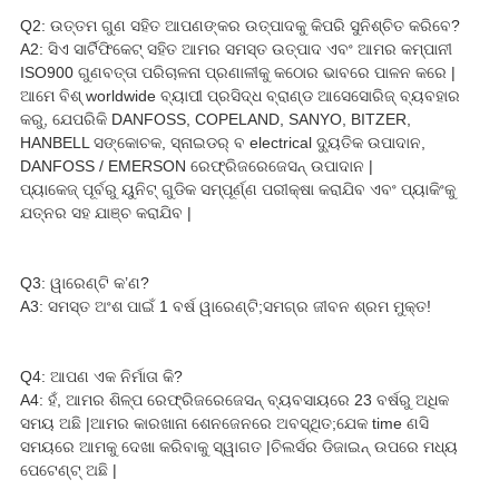
Q2: ଉତ୍ତମ ଗୁଣ ସହିତ ଆପଣଙ୍କର ଉତ୍ପାଦକୁ କିପରି ସୁନିଶ୍ଚିତ କରିବେ?
A2: ସିଏ ସାର୍ଟିଫିକେଟ୍ ସହିତ ଆମର ସମସ୍ତ ଉତ୍ପାଦ ଏବଂ ଆମର କମ୍ପାନୀ
ISO900 ଗୁଣବତ୍ତା ପରିଚାଳନା ପ୍ରଣାଳୀକୁ କଠୋର ଭାବରେ ପାଳନ କରେ |
ଆମେ ବିଶ୍ worldwide ବ୍ୟାପୀ ପ୍ରସିଦ୍ଧ ବ୍ରାଣ୍ଡ ଆସେସୋରିଜ୍ ବ୍ୟବହାର
କରୁ, ଯେପରିକି DANFOSS, COPELAND, SANYO, BITZER,
HANBELL ସଙ୍କୋଚକ, ସ୍ନାଇଡର୍ ବ electrical ଦ୍ୟୁତିକ ଉପାଦାନ,
DANFOSS / EMERSON ରେଫ୍ରିଜରେଜେସନ୍ ଉପାଦାନ |
ପ୍ୟାକେଜ୍ ପୂର୍ବରୁ ୟୁନିଟ୍ ଗୁଡିକ ସମ୍ପୂର୍ଣ୍ଣ ପରୀକ୍ଷା କରାଯିବ ଏବଂ ପ୍ୟାକିଂକୁ
ଯତ୍ନର ସହ ଯାଞ୍ଚ କରାଯିବ |
Q3: ୱାରେଣ୍ଟି କ’ଣ?
A3: ସମସ୍ତ ଅଂଶ ପାଇଁ 1 ବର୍ଷ ୱାରେଣ୍ଟି;ସମଗ୍ର ଜୀବନ ଶ୍ରମ ମୁକ୍ତ!
Q4: ଆପଣ ଏକ ନିର୍ମାତା କି?
A4: ହଁ, ଆମର ଶିଳ୍ପ ରେଫ୍ରିଜରେଜେସନ୍ ବ୍ୟବସାୟରେ 23 ବର୍ଷରୁ ଅଧିକ
ସମୟ ଅଛି |ଆମର କାରଖାନା ଶେନଜେନରେ ଅବସ୍ଥିତ;ଯେକ time ଣସି
ସମୟରେ ଆମକୁ ଦେଖା କରିବାକୁ ସ୍ୱାଗତ |ଚିଲର୍ସର ଡିଜାଇନ୍ ଉପରେ ମଧ୍ୟ
ପେଟେଣ୍ଟ୍ ଅଛି |