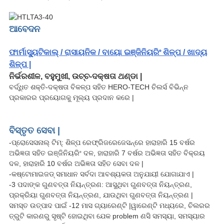
ଆବେଦନ
ଫାର୍ମାସ୍ୟୁଟିକାଲ୍ / ରାସାୟନିକ / ବାୟୋ ଇଞ୍ଜିନିୟରିଂ ଶିଳ୍ପ / ଖାଦ୍ୟ
ଶିଳ୍ପ |
ନିର୍ଭରଶୀଳ, ବହୁମୁଖୀ, ଉଚ୍ଚ-ଦକ୍ଷତା ଥଣ୍ଡା |
ବର୍ଦ୍ଧିତ ଶକ୍ତି-ଦକ୍ଷତା ବିକଳ୍ପ ସହିତ HERO-TECH ଚିଲର୍ସ ବିଭିନ୍ନ
ପ୍ରକାରର ପ୍ରୟୋଗକୁ ମୂଲ୍ୟ ପ୍ରଦାନ କରେ |
ବିସ୍ତୃତ ସେବା |
-ପ୍ରୋସେସନାଲ୍ ଟିମ୍: ଶିଳ୍ପ ରେଫ୍ରିଜରେଜେସନ୍ରେ ହାରାହାରି 15 ବର୍ଷର
ଅଭିଜ୍ଞତା ସହିତ ଇଞ୍ଜିନିୟରିଂ ଦଳ, ହାରାହାରି 7 ବର୍ଷର ଅଭିଜ୍ଞତା ସହିତ ବିକ୍ରୟ
ଦଳ, ହାରାହାରି 10 ବର୍ଷର ଅଭିଜ୍ଞତା ସହିତ ସେବା ଦଳ |
-କଷ୍ଟୋମାଇଜଡ୍ ସମାଧାନ ସର୍ବଦା ଆବଶ୍ୟକତା ଅନୁଯାୟୀ ଯୋଗାଯାଏ |
-3 ପଦାଙ୍କ ଗୁଣବତ୍ତା ନିୟନ୍ତ୍ରଣ: ଆସୁଥିବା ଗୁଣବତ୍ତା ନିୟନ୍ତ୍ରଣ,
ପ୍ରକ୍ରିୟା ଗୁଣବତ୍ତା ନିୟନ୍ତ୍ରଣ, ଯାଉଥିବା ଗୁଣବତ୍ତା ନିୟନ୍ତ୍ରଣ |
ସମସ୍ତ ଉତ୍ପାଦ ପାଇଁ -12 ମାସ ଗ୍ୟାରେଣ୍ଟି |ୱାରେଣ୍ଟି ମଧ୍ୟରେ, ଚିଲରର
ତ୍ରୁଟି କାରଣରୁ ସୃଷ୍ଟି ହୋଇଥିବା ଯେକ problem ଣସି ସମସ୍ୟା, ସମସ୍ୟାର