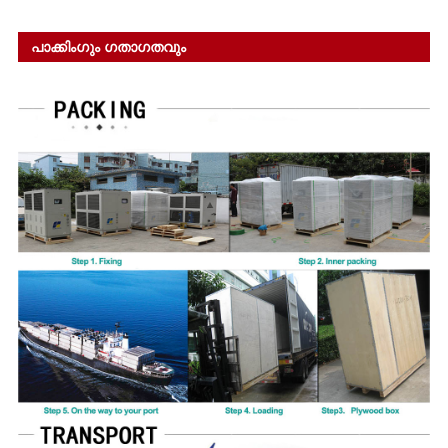
പാക്കിംഗും ഗതാഗതവും