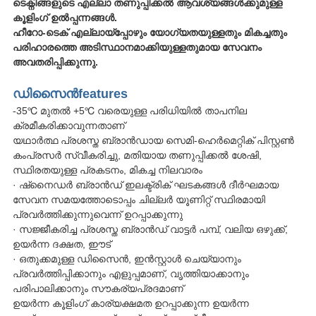
ടെക്
നിങ്ങളുടെ എല്ലാ തണുപ്പിക്കൽ ആവശ്യങ്ങൾക്കുമുള്ള
കൂളിംഗ് ഉൽപ്പന്നങ്ങൾ.
ഹീറോ-ടെക് എല്ലായ്പ്പോഴും യോഗ്യതയുള്ളതും മികച്ചതും
പരിഹാരത്തെ അടിസ്ഥാനമാക്കിയുള്ളതുമായ സേവനം
അവതരിപ്പിക്കുന്നു.
ഡിസൈൻ
fea
tures
-35℃ മുതൽ +5℃ വരെയുള്ള പരിധിയിൽ താപനില
ക്രമീകരിക്കാവുന്നതാണ്
യഥാർത്ഥ പ്രശസ്ത ബ്രാൻഡായ സെമി-ഹെർമെറ്റിക് പിസ്റ്റൺ
കംപ്രസർ സ്വീകരിച്ചു, മതിയായ തണുപ്പിക്കൽ ശേഷി,
സ്ഥിരതയുള്ള പ്രകടനം, മികച്ച നിലവാരം
· ഷ്നൈഡർ ബ്രാൻഡ് ഇലക്ട്രിക് ഘടകങ്ങൾ ദീർഘമായ
സേവന സമയത്തോടൊപ്പം ചില്ലർ യൂണിറ്റ് സ്ഥിരമായി
പ്രവർത്തിക്കുന്നുവെന്ന് ഉറപ്പാക്കുന്നു
· സജ്ജീകരിച്ച പ്രശസ്ത ബ്രാൻഡ് വാട്ടർ പമ്പ്, വലിയ ഒഴുക്ക്,
ഉയർന്ന ദക്ഷത, ഈട്
· ഒതുക്കമുള്ള ഡിസൈൻ, ഇൻസ്റ്റാൾ ചെയ്യാനും
പ്രവർത്തിപ്പിക്കാനും എളുപ്പമാണ്, വൃത്തിയാക്കാനും
പരിപാലിക്കാനും സൗകര്യപ്രദമാണ്
ഉയർന്ന കൂളിംഗ് കാര്യക്ഷമത ഉറപ്പാക്കുന്ന ഉയർന്ന