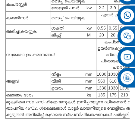
ടൈപ്പ് ചെയ്യുക
ഹെർമെറ്റി
കംപ്രസ്സർ
മോട്ടോർ പവർ
kw
2.2
3.9
4.8
5
എയർ കൂൾഡ് തരം
കണ്ടൻസർ
ടൈപ്പ് ചെയ്യുക
ശക്തി
kw
0.55
0.55
0.55
0
അടിച്ചുകയറ്റുക
ലിഫ്റ്റ്
M
20
20
20
കംപ്രസർ ആന്ത
ഉയർന്ന/കുറഞ്ഞ മർ
സുരക്ഷാ ഉപകരണങ്ങൾ
ഫ്ലോ റേറ്റ് പ
പ്രൊട്ടക്ഷൻ, ലോ
പ്രൊട്ടക്ഷ
നീളം
mm
1030
1030
1170
1
അളവ്
വീതി
mm
560
610
610
6
ഉയരം
mm
1330
1330
1390
1
മൊത്തം ഭാരം
kg
135
175
210
3
മുകളിലെ സ്പെസിഫിക്കേഷനുകൾ ഇനിപ്പറയുന്ന ഡിസൈൻ വ്യവ
താപനില 45℃2. ഗ്ലൈക്കോൾ വാട്ടർ ലായനിയുടെ വോളിയം അംശ
കൂടുതൽ അറിയിപ്പ് കൂടാതെ സ്പെസിഫിക്കേഷനുകൾ പരിഷ്കരിക്ക