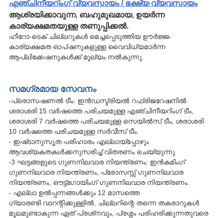
എഞ്ചിനീയറിംഗ് വ്യവസായം / ഭക്ഷ്യ വ്യവസായം
ആശ്രയിക്കാവുന്ന, ബഹുമുഖമായ, ഉയർന്ന
കാര്യക്ഷമതയുള്ള തണുപ്പിക്കൽ.
ഹീറോ-ടെക് ചില്ലറുകൾ മെച്ചപ്പെടുത്തിയ ഊർജ്ജ-
കാര്യക്ഷമത ഓപ്ഷനുകളുള്ള വൈവിധ്യമാർന്ന
ആപ്ലിക്കേഷനുകൾക്ക് മൂല്യം നൽകുന്നു.
സമഗ്രമായ സേവനം
-പ്രൊസഷണൽ ടീം: ഇൻഡസ്ട്രിയൽ റഫ്രിജറേഷനിൽ
ശരാശരി 15 വർഷത്തെ പരിചയമുള്ള എഞ്ചിനീയറിംഗ് ടീം,
ശരാശരി 7 വർഷത്തെ പരിചയമുള്ള സെയിൽസ് ടീം, ശരാശരി
10 വർഷത്തെ പരിചയമുള്ള സർവീസ് ടീം.
- ഇഷ്‌ടാനുസൃത പരിഹാരം എല്ലായ്പ്പോഴും
ആവശ്യകതകൾക്കനുസരിച്ച് വിതരണം ചെയ്യുന്നു.
-3 ഘട്ടങ്ങളുടെ ഗുണനിലവാര നിയന്ത്രണം: ഇൻകമിംഗ്
ഗുണനിലവാര നിയന്ത്രണം, പ്രോസസ്സ് ഗുണനിലവാര
നിയന്ത്രണം, ഔട്ട്ഗോയിംഗ് ഗുണനിലവാര നിയന്ത്രണം.
- എല്ലാ ഉൽപ്പന്നങ്ങൾക്കും 12 മാസത്തെ
ഗ്യാരണ്ടി.വാറന്റിക്കുള്ളിൽ, ചില്ലറിന്റെ തന്നെ തകരാറുകൾ
മൂലമുണ്ടാകുന്ന ഏത് പ്രശ്‌നവും, പ്രശ്നം പരിഹരിക്കുന്നതുവരെ