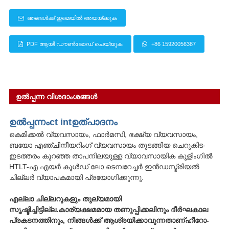
ഞങ്ങൾക്ക് ഇമെയിൽ അയയ്ക്കുക
PDF ആയി ഡൗൺലോഡ് ചെയ്യുക
+86 15920056387
ഉൽപ്പന്ന വിശദാംശങ്ങൾ
ഉൽപ്പന്നം
ct int
ഉത്പാദനം
കെമിക്കൽ വ്യവസായം, ഫാർമസി, ഭക്ഷ്യ വ്യവസായം,
ബയോ എഞ്ചിനീയറിംഗ് വ്യവസായം തുടങ്ങിയ ചെറുകിട-
ഇടത്തരം കുറഞ്ഞ താപനിലയുള്ള വ്യാവസായിക കൂളിംഗിൽ
HTLT-എ എയർ കൂൾഡ് ലോ ടെമ്പറേച്ചർ ഇൻഡസ്ട്രിയൽ
ചില്ലർ വ്യാപകമായി പ്രയോഗിക്കുന്നു.
എല്ലാ ചില്ലറുകളും തുല്യമായി
സൃഷ്ടിച്ചിട്ടില്ല.കാര്യക്ഷമമായ തണുപ്പിക്കലിനും ദീർഘകാല
പ്രകടനത്തിനും, നിങ്ങൾക്ക് ആശ്രയിക്കാവുന്നതാണ്
ഹീറോ-