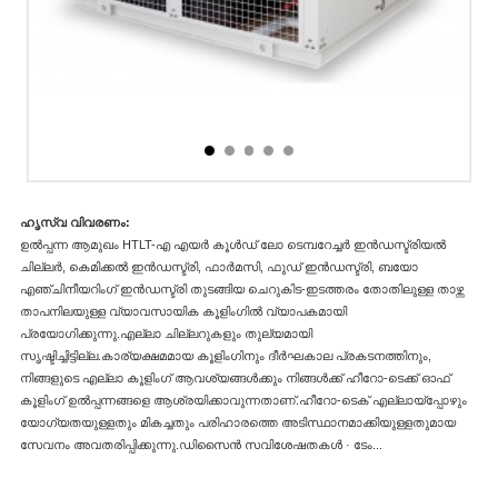
ഹൃസ്വ വിവരണം:
ഉൽപ്പന്ന ആമുഖം HTLT-എ എയർ കൂൾഡ് ലോ ടെമ്പറേച്ചർ ഇൻഡസ്ട്രിയൽ
ചില്ലർ, കെമിക്കൽ ഇൻഡസ്ട്രി, ഫാർമസി, ഫുഡ് ഇൻഡസ്ട്രി, ബയോ
എഞ്ചിനീയറിംഗ് ഇൻഡസ്ട്രി തുടങ്ങിയ ചെറുകിട-ഇടത്തരം തോതിലുള്ള താഴ്ന്ന
താപനിലയുള്ള വ്യാവസായിക കൂളിംഗിൽ വ്യാപകമായി
പ്രയോഗിക്കുന്നു.എല്ലാ ചില്ലറുകളും തുല്യമായി
സൃഷ്ടിച്ചിട്ടില്ല.കാര്യക്ഷമമായ കൂളിംഗിനും ദീർഘകാല പ്രകടനത്തിനും,
നിങ്ങളുടെ എല്ലാ കൂളിംഗ് ആവശ്യങ്ങൾക്കും നിങ്ങൾക്ക് ഹീറോ-ടെക്ക് ഓഫ്
കൂളിംഗ് ഉൽപ്പന്നങ്ങളെ ആശ്രയിക്കാവുന്നതാണ്.ഹീറോ-ടെക് എല്ലായ്പ്പോഴും
യോഗ്യതയുള്ളതും മികച്ചതും പരിഹാരത്തെ അടിസ്ഥാനമാക്കിയുള്ളതുമായ
സേവനം അവതരിപ്പിക്കുന്നു.ഡിസൈൻ സവിശേഷതകൾ · ടേം...