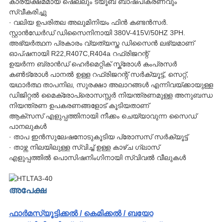
കാര്യക്ഷമമായ ഷെല്ലും ട്യൂബ് ബാഷ്പീകരണവും
സ്വീകരിച്ചു
· വലിയ ഉപരിതല അലുമിനിയം ഫിൻ കണ്ടൻസർ.
സ്റ്റാൻഡേർഡ് ഡിസൈനിനായി 380V-415V/50HZ 3PH.
അഭ്യർത്ഥന പ്രകാരം വ്യത്യസ്ത ഡിസൈൻ ലഭ്യമാണ്
ഓപ്ഷനായി R22,R407C,R404a റഫ്രിജറന്റ്
ഉയർന്ന ബ്രാൻഡ് ഹെർമെറ്റിക് സ്ക്രോൾ കംപ്രസർ
കൺട്രോൾ പാനൽ ഉള്ള റഫ്രിജറന്റ് സർക്യൂട്ട്, സെറ്റ്,
യഥാർത്ഥ താപനില, സുരക്ഷാ അലാറങ്ങൾ എന്നിവയ്ക്കായുള്ള
ഡിജിറ്റൽ മൈക്രോപ്രൊസസ്സർ നിയന്ത്രണമുള്ള അനുബന്ധ
നിയന്ത്രണ ഉപകരണങ്ങളോട് കൂടിയതാണ്
ആക്സസ് എളുപ്പത്തിനായി നീക്കം ചെയ്യാവുന്ന സൈഡ്
പാനലുകൾ
· താപ ഇൻസുലേഷനോടുകൂടിയ പ്രോസസ് സർക്യൂട്ട്
· താഴ്ന്ന നിലയിലുള്ള സ്വിച്ച് ഉള്ള കാഴ്ച ഗ്ലാസ്
എളുപ്പത്തിൽ പൊസിഷനിംഗിനായി സ്വിവൽ വീലുകൾ
അപേക്ഷ
ഫാർമസ്യൂട്ടിക്കൽ / കെമിക്കൽ / ബയോ