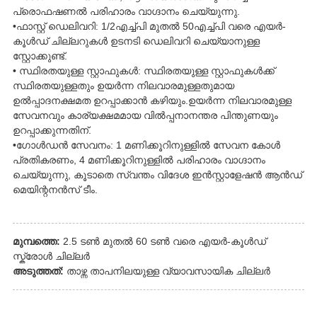
പ്രൊഫഷണൽ പരിഹാരം വാഗ്ദാനം ചെയ്യുന്നു.
•ഫാസ്റ്റ് ഡെലിവറി: 1/2എച്ച്പി മുതൽ 50എച്ച്പി വരെ എയർ-
കൂൾഡ് ചില്ലറുകൾ ഉടനടി ഡെലിവറി ചെയ്യാനുള്ള
സ്റ്റോക്കുണ്ട്.
• സ്ഥിരതയുള്ള സ്റ്റാഫുകൾ: സ്ഥിരതയുള്ള സ്റ്റാഫുകൾക്ക്
സ്ഥിരതയുള്ളതും ഉയർന്ന നിലവാരമുള്ളതുമായ
ഉൽപ്പാദനക്ഷമത ഉറപ്പാക്കാൻ കഴിയും.ഉയർന്ന നിലവാരമുള്ള
സേവനവും കാര്യക്ഷമമായ വിൽപ്പനാനന്തര പിന്തുണയും
ഉറപ്പാക്കുന്നതിന്.
•ഗോൾഡൻ സേവനം: 1 മണിക്കൂറിനുള്ളിൽ സേവന കോൾ
പ്രതികരണം, 4 മണിക്കൂറിനുള്ളിൽ പരിഹാരം വാഗ്ദാനം
ചെയ്യുന്നു, കൂടാതെ സ്വന്തം വിദേശ ഇൻസ്റ്റാളേഷൻ ആൻഡ്
മെയിന്റനൻസ് ടീം.
മുമ്പത്തെ:
2.5 ടൺ മുതൽ 60 ടൺ വരെ എയർ-കൂൾഡ്
സ്ക്രോൾ ചില്ലർ
അടുത്തത്:
താഴ്ന്ന താപനിലയുള്ള വ്യാവസായിക ചില്ലർ