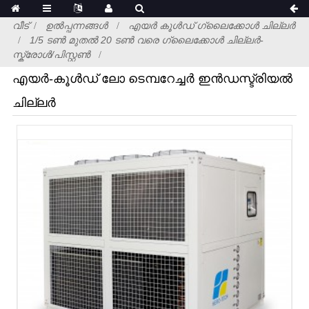
വീട്
ഉൽപ്പന്നങ്ങൾ
എയർ കൂൾഡ് ഗ്ലൈക്കോൾ ചില്ലർ
1/5 ടൺ മുതൽ 20 ടൺ വരെ ഗ്ലൈക്കോൾ ചില്ലർ-
സ്ക്രോൾ/പിസ്റ്റൺ
എയർ-കൂൾഡ് ലോ ടെമ്പറേച്ചർ ഇൻഡസ്ട്രിയൽ
ചില്ലർ