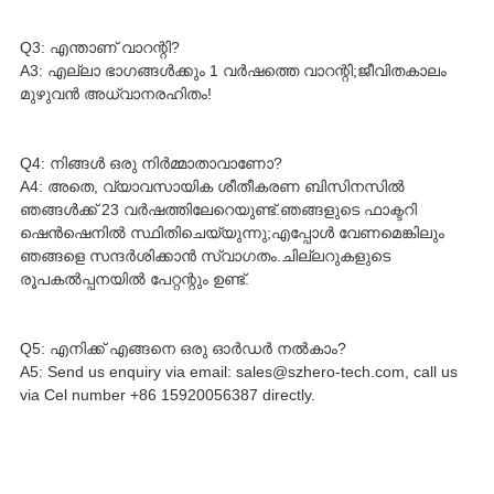
Q3: എന്താണ് വാറന്റി?
A3: എല്ലാ ഭാഗങ്ങൾക്കും 1 വർഷത്തെ വാറന്റി;ജീവിതകാലം
മുഴുവൻ അധ്വാനരഹിതം!
Q4: നിങ്ങൾ ഒരു നിർമ്മാതാവാണോ?
A4: അതെ, വ്യാവസായിക ശീതീകരണ ബിസിനസിൽ
ഞങ്ങൾക്ക് 23 വർഷത്തിലേറെയുണ്ട്.ഞങ്ങളുടെ ഫാക്ടറി
ഷെൻ‌ഷെനിൽ സ്ഥിതിചെയ്യുന്നു;എപ്പോൾ വേണമെങ്കിലും
ഞങ്ങളെ സന്ദർശിക്കാൻ സ്വാഗതം.ചില്ലറുകളുടെ
രൂപകൽപ്പനയിൽ പേറ്റന്റും ഉണ്ട്.
Q5: എനിക്ക് എങ്ങനെ ഒരു ഓർഡർ നൽകാം?
A5: Send us enquiry via email: sales@szhero-tech.com, call us
via Cel number +86 15920056387 directly.