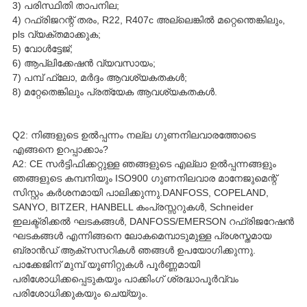
3) പരിസ്ഥിതി താപനില;
4) റഫ്രിജറന്റ് തരം, R22, R407c അല്ലെങ്കിൽ മറ്റെന്തെങ്കിലും,
pls വ്യക്തമാക്കുക;
5) വോൾട്ടേജ്;
6) ആപ്ലിക്കേഷൻ വ്യവസായം;
7) പമ്പ് ഫ്ലോ, മർദ്ദം ആവശ്യകതകൾ;
8) മറ്റേതെങ്കിലും പ്രത്യേക ആവശ്യകതകൾ.
Q2: നിങ്ങളുടെ ഉൽപ്പന്നം നല്ല ഗുണനിലവാരത്തോടെ
എങ്ങനെ ഉറപ്പാക്കാം?
A2: CE സർട്ടിഫിക്കറ്റുള്ള ഞങ്ങളുടെ എല്ലാ ഉൽപ്പന്നങ്ങളും
ഞങ്ങളുടെ കമ്പനിയും ISO900 ഗുണനിലവാര മാനേജുമെന്റ്
സിസ്റ്റം കർശനമായി പാലിക്കുന്നു.DANFOSS, COPELAND,
SANYO, BITZER, HANBELL കംപ്രസ്സറുകൾ, Schneider
ഇലക്ട്രിക്കൽ ഘടകങ്ങൾ, DANFOSS/EMERSON റഫ്രിജറേഷൻ
ഘടകങ്ങൾ എന്നിങ്ങനെ ലോകമെമ്പാടുമുള്ള പ്രശസ്തമായ
ബ്രാൻഡ് ആക്സസറികൾ ഞങ്ങൾ ഉപയോഗിക്കുന്നു.
പാക്കേജിന് മുമ്പ് യൂണിറ്റുകൾ പൂർണ്ണമായി
പരിശോധിക്കപ്പെടുകയും പാക്കിംഗ് ശ്രദ്ധാപൂർവ്വം
പരിശോധിക്കുകയും ചെയ്യും.