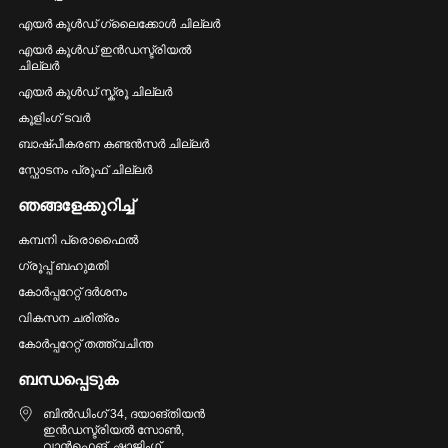
എയർ കൂൾഡ് ഗ്ലൈക്കോൾ ചില്ലർ
എയർ കൂൾഡ് ഇൻഡസ്ട്രിയൽ
ചില്ലർ
എയർ കൂൾഡ് സ്ക്രൂ ചില്ലർ
കൂളിംഗ് ടവർ
ബാഷ്പീകരണ കണ്ടൻസർ ചില്ലർ
സ്ഫോടനം പ്രൂഫ് ചില്ലർ
ഞങ്ങളേക്കുറിച്ച്
കമ്പനി പ്രൊഫൈൽ
ഗ്രൂപ്പ് ബഹുമതി
കോർപ്പറേറ്റ് ദർശനം
വികസന ചരിത്രം
കോർപ്പറേറ്റ് തത്ത്വചിന്ത
ബന്ധപ്പെടുക
ബിൽഡിംഗ് 34, ദയാങ്തിയൻ
ഇൻഡസ്ട്രിയൽ സോൺ,
വാൻഫെങ്, ഷാജിംഗ്,