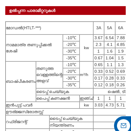
ഉൽപ്പന്ന പാരാമീറ്ററുകൾ
മോഡൽ(HTLT-***)
3A
5A
6A
-10℃
3.67
6.54
7.88
9
-20℃
2.3
4.1
4.85
5
നാമമാത്ര തണുപ്പിക്കൽ
kw
ശേഷി
-30℃
1
1.6
1.9
2
-35℃
0.67
1.04
1.5
2
-10℃
0.65
1.1
1.3
1
തണുത്ത
-20℃
0.33
0.52
0.69
1
വെള്ളത്തിന്റെ
m³/h
-30℃
0.17
0.28
0.33
0
അളവ്
ബാഷ്പീകരണം
-35℃
0.12
0.18
0.26
0
ടൈപ്പ് ചെയ്യുക
ഷെൽ, ട്യൂബ
പൈപ്പ് കണക്ഷൻ
ഇഞ്ച്
1
1
1
1-
ഇൻപുട്ട് പവർ
kw
3.03
4.73
5.71
6
ഊര്ജ്ജസ്രോതസ്സ്
ടൈപ്പ് ചെയ്യുക
റഫ്രിജറന്റ്
നിയന്ത്രണം
തെർ