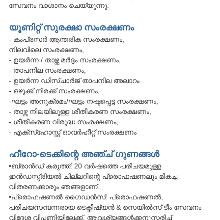
സേവനം വാഗ്ദാനം ചെയ്യുന്നു.
യൂണിറ്റ് സുരക്ഷാ സംരക്ഷണം
- കംപ്രസർ ആന്തരിക സംരക്ഷണം,
നിലവിലെ സംരക്ഷണം,
- ഉയർന്ന / താഴ്ന്ന മർദ്ദം സംരക്ഷണം,
- താപനില സംരക്ഷണം,
- ഉയർന്ന ഡിസ്ചാർജ് താപനില അലാറം
- ഒഴുക്ക് നിരക്ക് സംരക്ഷണം,
-ഘട്ടം അനുക്രമം/ഘട്ടം നഷ്ടപ്പെട്ട സംരക്ഷണം,
- താഴ്ന്ന നിലയിലുള്ള ശീതീകരണ സംരക്ഷണം,
- ശീതീകരണ വിരുദ്ധ സംരക്ഷണം,
- എക്‌സ്‌ഹോസ്റ്റ് ഓവർഹീറ്റ് സംരക്ഷണം
ഹീറോ-ടെക്കിന്റെ അഞ്ച് ഗുണങ്ങൾ
•ബ്രാൻഡ് കരുത്ത്: 20 വർഷത്തെ പരിചയമുള്ള
ഇൻഡസ്ട്രിയൽ ചില്ലറിന്റെ പ്രൊഫഷണലും മികച്ച
വിതരണക്കാരും ഞങ്ങളാണ്.
•പ്രൊഫഷണൽ ഗൈഡൻസ്: പ്രൊഫഷണൽ,
പരിചയസമ്പന്നരായ ടെക്നീഷ്യൻ & സെയിൽസ് ടീം സേവനം
വിദേശ വിപണിയിലേക്ക്, ആവശ്യങ്ങൾക്കനുസരിച്ച്