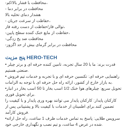
-محافظت با فشار بالا/کم،
- محافظت در برابر دما
هشدار دمای تخلیه بالا
- حفاظت از سرعت جریان،
توالی فاز/حفاظت از دست رفته فاز،
-حفاظت از مایع خنک کننده سطح پایین،
-محافظت ضد یخ زدگی
-محافظت در برابر گرمای بیش از حد اگزوز
پنج مزیت HERO-TECH
• قدرت برند: ما با 20 سال تجربه، تامین کننده حرفه ای و برتر چیلر
صنعتی هستیم.
• راهنمایی حرفه ای: تکنسین حرفه ای و با تجربه و خدمات تیم فروش
به بازار خارج از کشور، ارائه راه حل حرفه ای با توجه به الزامات.
•تحویل سریع: چیلرهای هوا خنک 1/2 اسب بخار تا 50 اسب بخار در انبار
برای تحویل فوری.
کارکنان پایدار: کارکنان پایدار می توانند بهره وری پایدار و با کیفیت را
تضمین کنند.برای اطمینان از خدمات با کیفیت بالا و پشتیبانی پس از
فروش کارآمد.
•سرویس طلایی: پاسخ به تماس خدمات ظرف 1 ساعت، راه حل ارائه
شده در عرض 4 ساعت، و تیم نصب و نگهداری خارجی خود.