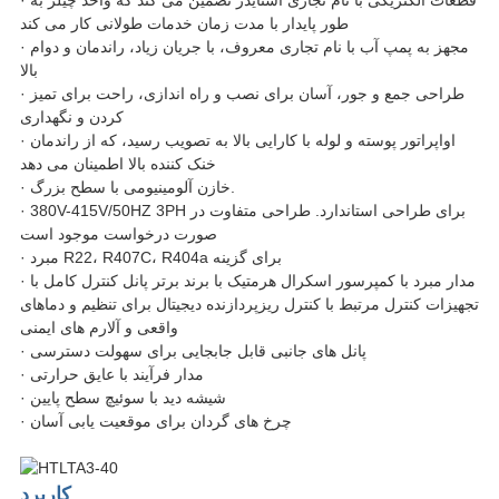
طور پایدار با مدت زمان خدمات طولانی کار می کند
· مجهز به پمپ آب با نام تجاری معروف، با جریان زیاد، راندمان و دوام
بالا
· طراحی جمع و جور، آسان برای نصب و راه اندازی، راحت برای تمیز
کردن و نگهداری
· اواپراتور پوسته و لوله با کارایی بالا به تصویب رسید، که از راندمان
خنک کننده بالا اطمینان می دهد
· خازن آلومینیومی با سطح بزرگ.
· 380V-415V/50HZ 3PH برای طراحی استاندارد. طراحی متفاوت در
صورت درخواست موجود است
· مبرد R22، R407C، R404a برای گزینه
· مدار مبرد با کمپرسور اسکرال هرمتیک با برند برتر پانل کنترل کامل با
تجهیزات کنترل مرتبط با کنترل ریزپردازنده دیجیتال برای تنظیم و دماهای
واقعی و آلارم های ایمنی
· پانل های جانبی قابل جابجایی برای سهولت دسترسی
· مدار فرآیند با عایق حرارتی
· شیشه دید با سوئیچ سطح پایین
· چرخ های گردان برای موقعیت یابی آسان
کاربرد