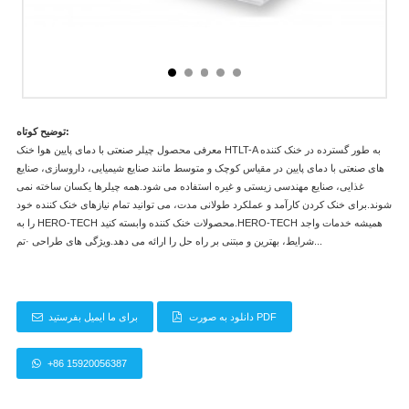
توضیح کوتاه:
معرفی محصول چیلر صنعتی با دمای پایین هوا خنک HTLT-A به طور گسترده در خنک کننده
های صنعتی با دمای پایین در مقیاس کوچک و متوسط ​​مانند صنایع شیمیایی، داروسازی، صنایع
غذایی، صنایع مهندسی زیستی و غیره استفاده می شود.همه چیلرها یکسان ساخته نمی
شوند.برای خنک کردن کارآمد و عملکرد طولانی مدت، می توانید تمام نیازهای خنک کننده خود
را به HERO-TECH محصولات خنک کننده وابسته کنید.HERO-TECH همیشه خدمات واجد
شرایط، بهترین و مبتنی بر راه حل را ارائه می دهد.ویژگی های طراحی ·تم...
دانلود به صورت PDF
برای ما ایمیل بفرستید
+86 15920056387