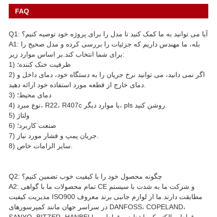
FAQ
Q1: آیا می توانید به ما کمک کنید تا مدل را برای پروژه خود توصیه کنیم؟
A1: بله، ما مهندس داریم که جزئیات را بررسی کرده و مدل صحیح را
برای شما انتخاب کند.بر اساس موارد زیر:
1) ظرفیت خنک کننده؛
2) اگر نمی دانید، می توانید نرخ جریان را به دستگاه خود، دمای داخل و
دمای خارج از قطعه مورد استفاده خود ارائه دهید.
3) دمای محیط؛
4) نوع مبرد، R22، R407c یا موارد دیگر، pls روشن کنید.
5) ولتاژ
6) صنعت کاربرد؛
7) جریان پمپ و فشار مورد نیاز.
8) سایر الزامات خاص.
Q2: چگونه محصول خود را با کیفیت خوب تضمین کنیم؟
A2: تمام محصولات ما با گواهی CE و شرکت ما به شدت با سیستم
مدیریت کیفیت ISO900 مطابقت دارند.ما از لوازم جانبی برند معروف
در سراسر جهان مانند کمپرسورهای DANFOSS، COPELAND،
SANYO، BITZER، HANBELL، قطعات الکتریکی اشنایدر، قطعات