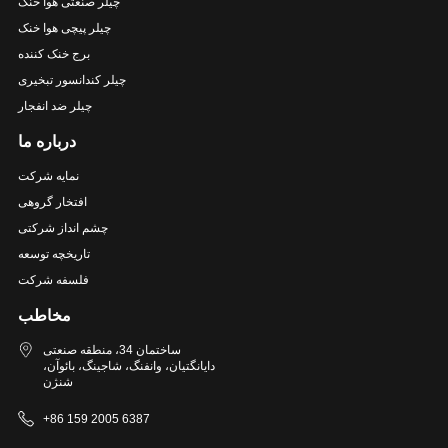
چیلر صنعتی هوا خنک
چیلر پیچی هوا خنک
برج خنک کننده
چیلر کندانسور تبخیری
چیلر ضد انفجار
درباره ما
نمایه شرکت
افتخار گروهی
چشم انداز شرکتی
تاریخچه توسعه
فلسفه شرکت
مخاطب
ساختمان 34، منطقه صنعتی
دایانگتیان، وانفنگ، شاجینگ، بائوآن،
شنژن
+86 159 2005 6387