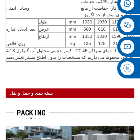
فاظت از فشار بالا/کم، حفاظت
فاز/فقدان فاز، حفاظت از مایع
وسایل ایمنی
ظت از گرمای بیش از حد اگزوز
1350
1170
1030
1030
mm
طول
680
610
610
560
mm
عرض
بعد، ابعاد، اندازه
1520
1390
1330
1330
mm
ارتفاع
310
210
175
135
kg
وزن خالص
ا برای خود محفوظ می داریم که مشخصات را بدون اطلاع بیشتر تغییر دهیم
بسته بندی و حمل و نقل