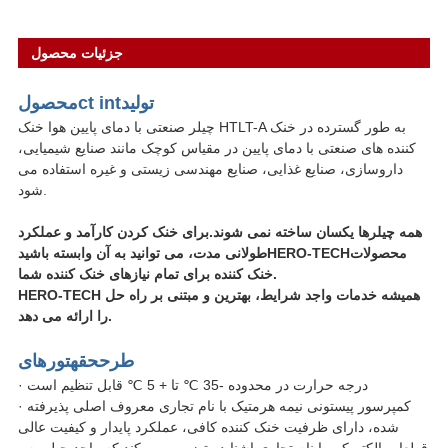
جزئیات محصول
تولید
ct int
محصول
چیلر صنعتی با دمای پایین هوا خنک HTLT-A به طور گسترده در خنک
کننده های صنعتی با دمای پایین در مقیاس کوچک مانند صنایع شیمیایی،
داروسازی، صنایع غذایی، صنایع مهندسی زیستی و غیره استفاده می
شود.
همه چیلرها یکسان ساخته نمی شوند.برای خنک کردن کارآمد و عملکرد
محصولات
HERO-TECH
طولانی مدت، می توانید به آن وابسته باشید
خنک کننده برای تمام نیازهای خنک کننده شما.
HERO-TECH همیشه خدمات واجد شرایط، بهترین و مبتنی بر راه حل
را ارائه می دهد.
طرح
حقه
تورهای
· درجه حرارت در محدوده -35 ℃ تا + 5 ℃ قابل تنظیم است
· کمپرسور پیستونی نیمه هرمتیک با نام تجاری معروف اصلی پذیرفته
شده، دارای ظرفیت خنک کننده کافی، عملکرد پایدار و کیفیت عالی
· قطعات الکتریکی با نام تجاری اشنایدر تضمین می کند که واحد چیلر به