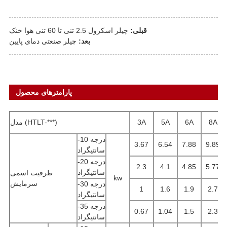
قبلی:
چیلر اسکرول 2.5 تنی تا 60 تنی هوا خنک
بعد:
چیلر صنعتی دمای پایین
پارامترهای محصول
8A
6A
5A
3A
مدل (HTLT-***)
-10 درجه
3.67
6.54
7.88
9.89
سانتیگراد
-20 درجه
2.3
4.1
4.85
5.77
سانتیگراد
ظرفیت اسمی
kw
سرمایش
-30 درجه
1
1.6
1.9
2.7
سانتیگراد
-35 درجه
0.67
1.04
1.5
2.3
سانتیگراد