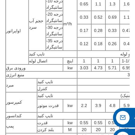
-10 درجه
0.65
1.1
1.3
1.6
سانتیگراد
-20 درجه
0.33
0.52
0.69
1.1
سانتیگراد
حجم آب
m³/h
سرد
-30 درجه
0.17
0.28
0.33
0.47
اواپراتور
سانتیگراد
-35 درجه
0.12
0.18
0.26
0.4
سانتیگراد
تایپ کنید
1-1/2
1
1
1
اینچ
اتصال لوله
6.95
5.71
4.73
3.03
kw
ورودی برق
3PH
منبع انرژی
تایپ کنید
مبرد
کنترل
هرمتیک)
تایپ کنید
کمپرسور
5.9
4.8
3.9
2.2
kw
قدرت موتور
 خنک
تایپ کنید
کندانسور
0.55
0.55
0.55
0.55
kw
قدرت
پمپ
20
20
20
20
M
بلند کردن