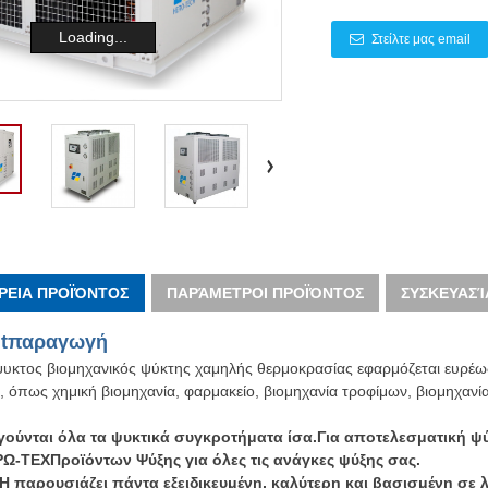
Loading...
Στείλτε μας email
ΕΙΑ ΠΡΟΪΌΝΤΟΣ
ΠΑΡΆΜΕΤΡΟΙ ΠΡΟΪΌΝΤΟΣ
ΣΥΣΚΕΥΑΣΊ
t
παραγωγή
υκτος βιομηχανικός ψύκτης χαμηλής θερμοκρασίας εφαρμόζεται ευρέως
 όπως χημική βιομηχανία, φαρμακείο, βιομηχανία τροφίμων, βιομηχανία
γούνται όλα τα ψυκτικά συγκροτήματα ίσα.Για αποτελεσματική ψύ
ΡΩ-ΤΕΧ
Προϊόντων Ψύξης για όλες τις ανάγκες ψύξης σας.
 παρουσιάζει πάντα εξειδικευμένη, καλύτερη και βασισμένη σε 