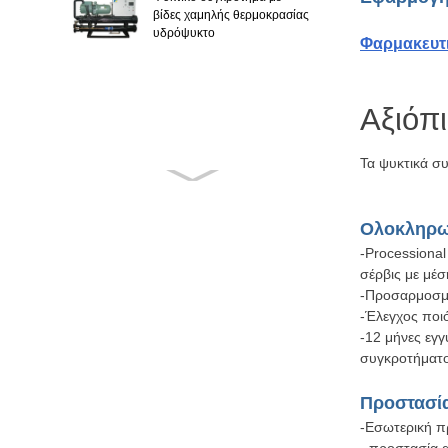
βίδες χαμηλής θερμοκρασίας
υδρόψυκτο
Φαρμακευτικ
Αξιόπ
Τα ψυκτικά σ
Ολοκληρω
-Processiona
σέρβις με μέσ
-Προσαρμοσμέ
-Έλεγχος ποιό
-12 μήνες εγ
συγκροτήματο
Προστασί
-Εσωτερική π
- προστασία 