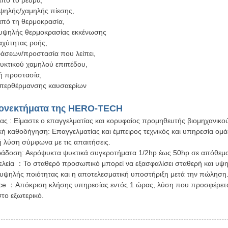
ψηλής/χαμηλής πίεσης,
από τη θερμοκρασία,
υψηλής θερμοκρασίας εκκένωσης
αχύτητας ροής,
φάσεων/προστασία που λείπει,
υκτικού χαμηλού επιπέδου,
κή προστασία,
υπερθέρμανσης καυσαερίων
εονεκτήματα της HERO-TECH
ς : Είμαστε ο επαγγελματίας και κορυφαίος προμηθευτής βιομηχανικού
κή καθοδήγηση: Επαγγελματίας και έμπειρος τεχνικός και υπηρεσία ο
ή λύση σύμφωνα με τις απαιτήσεις.
άδοση: Αερόψυκτα ψυκτικά συγκροτήματα 1/2hp έως 50hp σε απόθεμ
τελεία ：Το σταθερό προσωπικό μπορεί να εξασφαλίσει σταθερή και υψη
υψηλής ποιότητας και η αποτελεσματική υποστήριξη μετά την πώληση
ice ：Απόκριση κλήσης υπηρεσίας εντός 1 ώρας, λύση που προσφέρεται
το εξωτερικό.