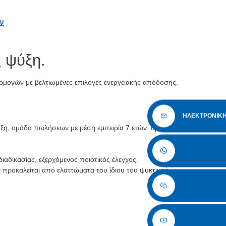
ν
ς ψύξη.
μογών με βελτιωμένες επιλογές ενεργειακής απόδοσης.
ΗΛΕΚΤΡΟΝΙΚΗ
ύξη, ομάδα πωλήσεων με μέση εμπειρία 7 ετών, ομάδα
ιαδικασίας, εξερχόμενος ποιοτικός έλεγχος.
 προκαλείται από ελαττώματα του ίδιου του ψυκτικού