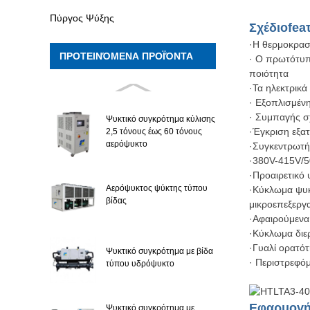
Πύργος Ψύξης
Σχέδιο
fea
·Η θερμοκρασ
ΠΡΟΤΕΙΝΌΜΕΝΑ ΠΡΟΪΌΝΤΑ
· Ο πρωτότυπο
ποιότητα
·Τα ηλεκτρικ
· Εξοπλισμέν
· Συμπαγής σχ
Ψυκτικό συγκρότημα κύλισης
·Έγκριση εξα
2,5 τόνους έως 60 τόνους
αερόψυκτο
·Συγκεντρωτή
·380V-415V/50
·Προαιρετικό
Αερόψυκτος ψύκτης τύπου
·Κύκλωμα ψυκ
βίδας
μικροεπεξεργ
·Αφαιρούμενα
·Κύκλωμα διε
·Γυαλί ορατό
Ψυκτικό συγκρότημα με βίδα
· Περιστρεφόμ
τύπου υδρόψυκτο
Εφαρμογ
Ψυκτικό συγκρότημα με