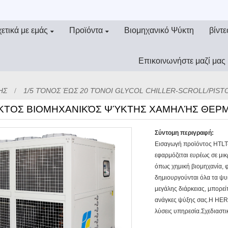
ετικά με εμάς
Προϊόντα
Βιομηχανικό Ψύκτη
βίντε
Επικοινωνήστε μαζί μας
ΗΣ
1/5 ΤΌΝΟΣ ΈΩΣ 20 ΤΌΝΟΙ GLYCOL CHILLER-SCROLL/PIST
ΤΟΣ ΒΙΟΜΗΧΑΝΙΚΌΣ ΨΎΚΤΗΣ ΧΑΜΗΛΉΣ ΘΕΡ
Σύντομη περιγραφή:
Εισαγωγή προϊόντος HTLT
εφαρμόζεται ευρέως σε μι
όπως χημική βιομηχανία, φ
δημιουργούνται όλα τα ψυ
μεγάλης διάρκειας, μπορε
ανάγκες ψύξης σας.Η HERO
λύσεις υπηρεσία.Σχεδιαστικ