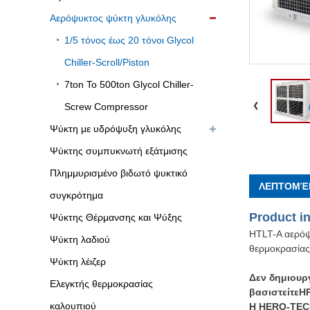
Αερόψυκτος ψύκτη γλυκόλης
1/5 τόνος έως 20 τόνοι Glycol
Chiller-Scroll/Piston
7ton To 500ton Glycol Chiller-
Screw Compressor
Ψύκτη με υδρόψυξη γλυκόλης
Ψύκτης συμπυκνωτή εξάτμισης
Πλημμυρισμένο βιδωτό ψυκτικό
ΛΕΠΤΟΜΈΡ
συγκρότημα
Produ
ct in
Ψύκτης Θέρμανσης και Ψύξης
HTLT-A αερόψ
Ψύκτη λαδιού
θερμοκρασίας,
Ψύκτη λέιζερ
Δεν δημιουρ
Ελεγκτής θερμοκρασίας
βασιστείτε
Η
καλουπιού
Η HERO-TECH