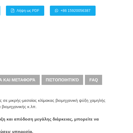
Λήψη ως PDF
+86 15920056387
Α ΚΑΙ ΜΕΤΑΦΟΡΆ
ΠΙΣΤΟΠΟΙΗΤΙΚΌ
FAQ
 σε μικρής-μεσαίας κλίμακας βιομηχανική ψύξη χαμηλής
 βιομηχανικής κ.λπ.
ξη και απόδοση μεγάλης διάρκειας, μπορείτε να
λύσεις υπηρεσία.