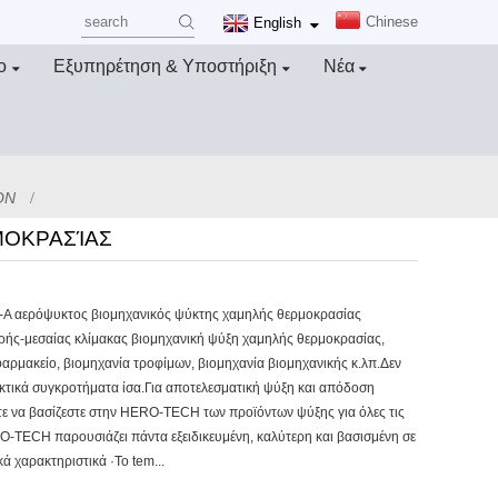
Chinese
English
ο
Εξυπηρέτηση & Υποστήριξη
Νέα
ON
ΜΟΚΡΑΣΊΑΣ
-A αερόψυκτος βιομηχανικός ψύκτης χαμηλής θερμοκρασίας
κρής-μεσαίας κλίμακας βιομηχανική ψύξη χαμηλής θερμοκρασίας,
αρμακείο, βιομηχανία τροφίμων, βιομηχανία βιομηχανικής κ.λπ.Δεν
κτικά συγκροτήματα ίσα.Για αποτελεσματική ψύξη και απόδοση
ίτε να βασίζεστε στην HERO-TECH των προϊόντων ψύξης για όλες τις
-TECH παρουσιάζει πάντα εξειδικευμένη, καλύτερη και βασισμένη σε
ά χαρακτηριστικά ·Το tem...