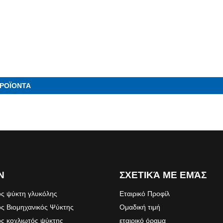
ΠΡΟΪΟΝΤΑ
Ν
ΣΧΕΤΙΚΆ ΜΕ ΕΜΆΣ
ς ψύκτη γλυκόλης
Εταιρικό Προφίλ
ς Βιομηχανικός Ψύκτης
Ομαδική τιμή
ς κοχλιωτός ψύκτης
εταιρικό όραμα