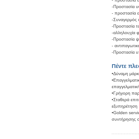
-Προστασία υ
- προστασία 
-Συναγερμός 
-Προστασία τ
-αλληλουχία 
-Προστασία ψ
- αντιπαγωτι
-Προστασία 
Πέντε πλ
•Δύναμη μάρκα
•Επαγγελματι
επαγγελματικ
•Γρήγορη παρ
•Σταθερά επι
εξυπηρέτηση 
•Golden serv
συντήρησης σ