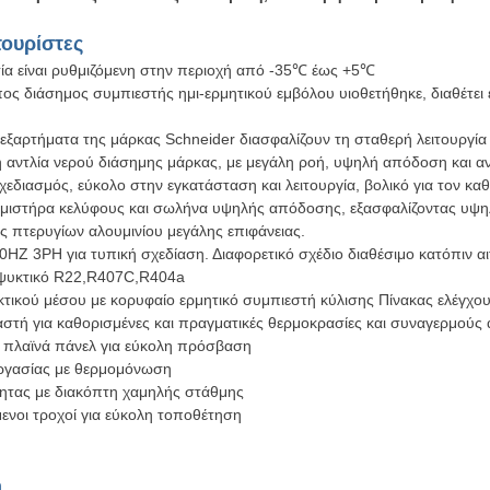
τουρίστες
ία είναι ρυθμιζόμενη στην περιοχή από -35℃ έως +5℃
ς διάσημος συμπιεστής ημι-ερμητικού εμβόλου υιοθετήθηκε, διαθέτει 
ά εξαρτήματα της μάρκας Schneider διασφαλίζουν τη σταθερή λειτουργ
η αντλία νερού διάσημης μάρκας, με μεγάλη ροή, υψηλή απόδοση και α
εδιασμός, εύκολο στην εγκατάσταση και λειτουργία, βολικό για τον κα
τμιστήρα κελύφους και σωλήνα υψηλής απόδοσης, εξασφαλίζοντας υψ
ς πτερυγίων αλουμινίου μεγάλης επιφάνειας.
HZ 3PH για τυπική σχεδίαση. Διαφορετικό σχέδιο διαθέσιμο κατόπιν α
 ψυκτικό R22,R407C,R404a
τικού μέσου με κορυφαίο ερμητικό συμπιεστή κύλισης Πίνακας ελέγχου
αστή για καθορισμένες και πραγματικές θερμοκρασίες και συναγερμούς
 πλαϊνά πάνελ για εύκολη πρόσβαση
ργασίας με θερμομόνωση
τητας με διακόπτη χαμηλής στάθμης
ενοι τροχοί για εύκολη τοποθέτηση
ή