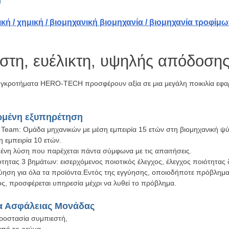
ή / χημική / βιομηχανική βιομηχανία / βιομηχανία τροφίμω
ιστη, ευέλικτη, υψηλής απόδοση
υγκροτήματα HERO-TECH προσφέρουν αξία σε μια μεγάλη ποικιλία εφαρ
μένη εξυπηρέτηση
l Team: Ομάδα μηχανικών με μέση εμπειρία 15 ετών στη βιομηχανική ψ
η εμπειρία 10 ετών.
νη λύση που παρέχεται πάντα σύμφωνα με τις απαιτήσεις.
τητας 3 βημάτων: εισερχόμενος ποιοτικός έλεγχος, έλεγχος ποιότητας δ
γύηση για όλα τα προϊόντα.Εντός της εγγύησης, οποιοδήποτε πρόβλημα
ς, προσφέρεται υπηρεσία μέχρι να λυθεί το πρόβλημα.
α Ασφάλειας Μονάδας
ροστασία συμπιεστή,
από το ρεύμα,