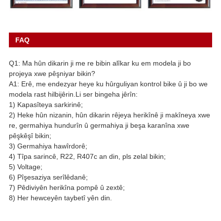
FAQ
Q1: Ma hûn dikarin ji me re bibin alîkar ku em modela ji bo
projeya xwe pêşniyar bikin?
A1: Erê, me endezyar heye ku hûrguliyan kontrol bike û ji bo we
modela rast hilbijêrin.Li ser bingeha jêrîn:
1) Kapasîteya sarkirinê;
2) Heke hûn nizanin, hûn dikarin rêjeya herikînê ji makîneya xwe
re, germahiya hundurîn û germahiya ji beşa karanîna xwe
pêşkêşî bikin;
3) Germahiya hawîrdorê;
4) Tîpa sarincê, R22, R407c an din, pls zelal bikin;
5) Voltage;
6) Pîşesaziya serîlêdanê;
7) Pêdiviyên herikîna pompê û zextê;
8) Her hewceyên taybetî yên din.