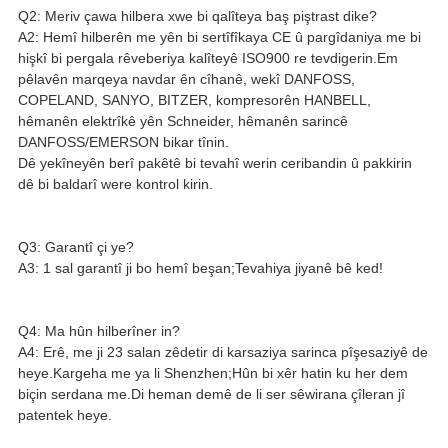
Q2: Meriv çawa hilbera xwe bi qalîteya baş piştrast dike?
A2: Hemî hilberên me yên bi sertîfîkaya CE û pargîdaniya me bi
hişkî bi pergala rêveberiya kalîteyê ISO900 re tevdigerin.Em
pêlavên marqeya navdar ên cîhanê, wekî DANFOSS,
COPELAND, SANYO, BITZER, kompresorên HANBELL,
hêmanên elektrîkê yên Schneider, hêmanên sarincê
DANFOSS/EMERSON bikar tînin.
Dê yekîneyên berî pakêtê bi tevahî werin ceribandin û pakkirin
dê bi baldarî were kontrol kirin.
Q3: Garantî çi ye?
A3: 1 sal garantî ji bo hemî beşan;Tevahiya jiyanê bê ked!
Q4: Ma hûn hilberîner in?
A4: Erê, me ji 23 salan zêdetir di karsaziya sarinca pîşesaziyê de
heye.Kargeha me ya li Shenzhen;Hûn bi xêr hatin ku her dem
biçin serdana me.Di heman demê de li ser sêwirana çîleran jî
patentek heye.