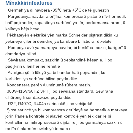
Mînakkirin
fea
tures
· Germahiya di navbera -35℃ heta +5℃ de tê guheztin
· Pargîdaniya navdar a orîjînal kompresorê pistonê nîv-hermetîk
hatî pejirandin, kapasîteya sarbûnê ya têr, performansa aram, û
kalîteya hêja heye
·Pêkhateyên elektrîkê yên marka Schneider piştrast dikin ku
yekîneya çîler bi demdirêjiya karûbarê bi îstîqrar dixebite
· Pompeya avê ya marqeya navdar, bi herikîna mezin, karîgerî û
domdariya bilind
· Sêwirana kompakt, sazkirin û xebitandinê hêsan e, ji bo
paqijkirin û lênihêrînê rehet e
· Avhilgira şêl û lûleyê ya bi bandor hatî pejirandin, ku
karbidestiya sarbûna bilind peyda dike
·Kondensera perên Aluminumê rûbera mezin.
·380V-415V/50HZ 3PH ji bo sêwirana standard. Sêwirana
cihêreng li ser daxwazê ​​peyda dibe
· R22, R407C, R404a sarincokê ji bo vebijarkê
·Şirxa sarincê ya bi kompresora gerîdeyê ya hermetîk a markaya
jorîn Panela kontrolê bi alavên kontrolê yên têkildar re bi
kontrolkirina mîkroprosesorê dîjîtal re ji bo germahîya sazkirî û
rastîn û alarmên ewlehiyê temam e.