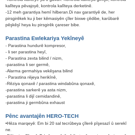
kalîteya pêvajoyê, kontrola kalîteya derketinê.
-12 meh garantiya hemî hilberan.Di nav garantiyê de, her
pirsgirêkek ku ji ber kêmasiyên çîler bixwe çêdibe, karûbarê
pêşkêşî heya ku pirsgirêk çareser bibe.
Parastina Ewlekariya Yekîneyê
- Parastina hundurê kompresor,
- li ser parastina heyî,
- Parastina zexta bilind / nizm,
-parastina li ser germê,
-Alarma germahiya vekêşana bilind
- Parastina rêjeya herikînê,
-Rêziya qonaxê / parastina windabûna qonaxê,
-parastina sarkerê ya asta nizm,
-parastina li dijî cemidandinê,
-parastina ji germbûna exhaust
Pênc avantajên HERO-TECH
•Hêza marqeyê: Em bi 20 sal tecrûbeya çîlerê pîşesazî û serekî
ne.