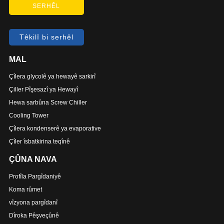
SERHÊL
Têkilî bi serhêl
MAL
Çîlera glycolê ya hewayê sarkirî
Çiller Pîşesazî ya Hewayî
Hewa sarbûna Screw Chiller
Cooling Tower
Çîlera kondenserê ya evaporative
Çîler îsbatkirina teqînê
ÇÛNA NAVA
Profîla Pargîdaniyê
Koma rûmet
vîzyona pargîdanî
Dîroka Pêşveçûnê