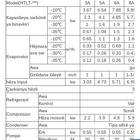
Model(HTLT-***)
3A
5A
6A
8A
-10℃
3.67
6.54
7.88
9.89
-20℃
2.3
4.1
4.85
5.77
Kapasîteya sarbûnê
kw
ya binavkirî
-30℃
1
1.6
1.9
2.7
-35℃
0.67
1.04
1.5
2.3
-10℃
0.65
1.1
1.3
1.6
-20℃
0.33
0.52
0.69
1.1
Hêjmara
m³/h
ava sar
-30℃
0.17
0.28
0.33
0.47
Evaporator
-35℃
0.12
0.18
0.26
0.4
Awa
guhêr
Girêdana lûleyê
inch
1
1
1
1-1/2
hêza Input
kw
3.03
4.73
5.71
6.95
Çavkaniya hêzê
3PH
Awa
Refrigerant
Kontrol
Valvey
Awa
Scroll H
Compressor
Hêza motorê
kw
2.2
3.9
4.8
5.9
Condenser
Awa
Tîpa sifirê ya pê
Erk
kw
0.55
0.55
0.55
0.55
Pompe
Bilindkirin
M
20
20
20
20