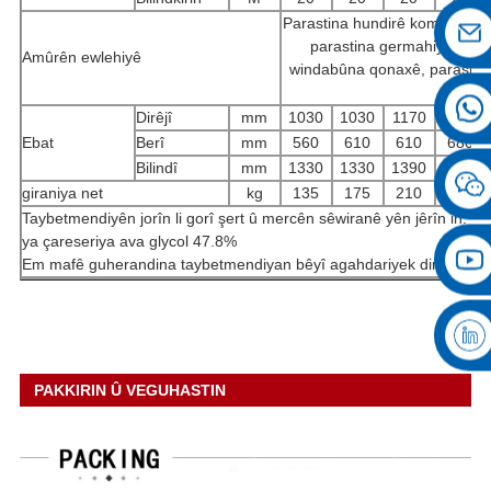
Parastina hundirê kompresorê, 
parastina germahiyê, paras
Amûrên ewlehiyê
windabûna qonaxê, parastina 
pa
Dirêjî
mm
1030
1030
1170
1350
Ebat
Berî
mm
560
610
610
680
Bilindî
mm
1330
1330
1390
1520
giraniya net
kg
135
175
210
310
Taybetmendiyên jorîn li gorî şert û mercên sêwiranê yên jêrîn in
ya çareseriya ava glycol 47.8%
Em mafê guherandina taybetmendiyan bêyî agahdariyek din vedigir
PAKKIRIN Û VEGUHASTIN