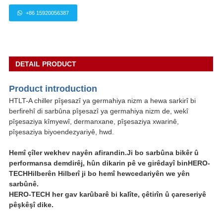
+86 15920056387
DETAIL PRODUCT
Produ
ct int
roduction
HTLT-A chiller pîşesazî ya germahiya nizm a hewa sarkirî bi
berfirehî di sarbûna pîşesazî ya germahiya nizm de, wekî
pîşesaziya kîmyewî, dermanxane, pîşesaziya xwarinê,
pîşesaziya biyoendezyariyê, hwd.
Hemî çîler wekhev nayên afirandin.Ji bo sarbûna bikêr û
performansa demdirêj, hûn dikarin pê ve girêdayî bin
HERO-
TECH
Hilberên Hilberî ji bo hemî hewcedariyên we yên
sarbûnê.
HERO-TECH her gav karûbarê bi kalîte, çêtirîn û çareseriyê
pêşkêşî dike.