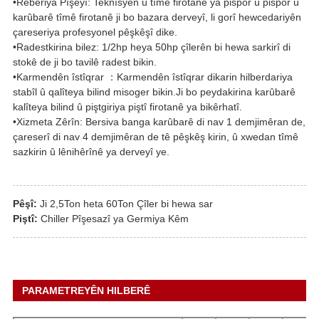
•Rêberiya Pîşeyî: Teknîsyen û tîmê firotanê ya pispor û pispor û
karûbarê tîmê firotanê ji bo bazara derveyî, li gorî hewcedariyên
çareseriya profesyonel pêşkêşî dike.
•Radestkirina bilez: 1/2hp heya 50hp çîlerên bi hewa sarkirî di
stokê de ji bo tavilê radest bikin.
•Karmendên îstîqrar ：Karmendên îstîqrar dikarin hilberdariya
stabîl û qalîteya bilind misoger bikin.Ji bo peydakirina karûbarê
kalîteya bilind û piştgiriya piştî firotanê ya bikêrhatî.
•Xizmeta Zêrîn: Bersiva banga karûbarê di nav 1 demjimêran de,
çareserî di nav 4 demjimêran de tê pêşkêş kirin, û xwedan tîmê
sazkirin û lênihêrînê ya derveyî ye.
Pêşî:
Ji 2,5Ton heta 60Ton Çîler bi hewa sar
Piştî:
Chiller Pîşesazî ya Germiya Kêm
PARAMETREYÊN HILBERÊ