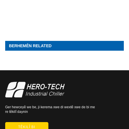
BERHEMÊN RELATED
Ger hewceyê we be, ji kerema xwe di wextê xwe de bi me
re têkilî daynin
TÊKILÎ BI