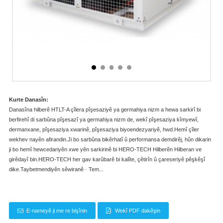
Kurte Danasîn:
Danasîna hilberê HTLT-A çîlera pîşesaziyê ya germahiya nizm a hewa sarkirî bi
berfirehî di sarbûna pîşesazî ya germahiya nizm de, wekî pîşesaziya kîmyewî,
dermanxane, pîşesaziya xwarinê, pîşesaziya biyoendezyariyê, hwd.Hemî çîler
wekhev nayên afirandin.Ji bo sarbûna bikêrhatî û performansa demdirêj, hûn dikarin
ji bo hemî hewcedariyên xwe yên sarkirinê bi HERO-TECH Hilberên Hilberan ve
girêdayî bin.HERO-TECH her gav karûbarê bi kalîte, çêtirîn û çareseriyê pêşkêşî
dike.Taybetmendiyên sêwiranê · Tem...
E-nameyê ji me re bişînin
Wekî PDF dakêşin