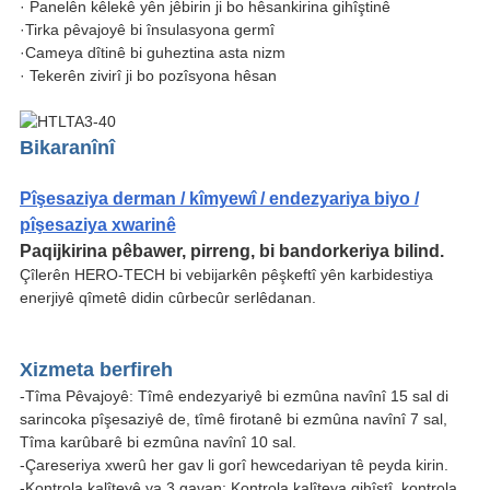
· Panelên kêlekê yên jêbirin ji bo hêsankirina gihîştinê
·Tirka pêvajoyê bi însulasyona germî
·Cameya dîtinê bi guheztina asta nizm
· Tekerên zivirî ji bo pozîsyona hêsan
Bikaranînî
Pîşesaziya derman / kîmyewî / endezyariya biyo /
pîşesaziya xwarinê
Paqijkirina pêbawer, pirreng, bi bandorkeriya bilind.
Çîlerên HERO-TECH bi vebijarkên pêşkeftî yên karbidestiya
enerjiyê qîmetê didin cûrbecûr serlêdanan.
Xizmeta berfireh
-Tîma Pêvajoyê: Tîmê endezyariyê bi ezmûna navînî 15 sal di
sarincoka pîşesaziyê de, tîmê firotanê bi ezmûna navînî 7 sal,
Tîma karûbarê bi ezmûna navînî 10 sal.
-Çareseriya xwerû her gav li gorî hewcedariyan tê peyda kirin.
-Kontrola kalîteyê ya 3 gavan: Kontrola kalîteya gihîştî, kontrola