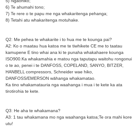
5) Ngaohiko;
6) Te ahumahi tono;
7) Te rere o te papu me nga whakaritenga pehanga;
8) Tetahi atu whakaritenga motuhake.
Q2: Me pehea te whakarite i to hua me te kounga pai?
A2: Ko o maatau hua katoa me te tiwhikete CE me to taatau
kamupene E tino whai ana ki te punaha whakahaere kounga
ISO900.Ka whakamahia e matou nga taputapu waitohu rongonui
o te ao, penei i te DANFOSS, COPELAND, SANYO, BITZER,
HANBELL compressors, Schneider wae hiko,
DANFOSS/EMERSON wāhanga whakamatao.
Ka tino whakamatauria nga waahanga i mua i te kete ka ata
tirotirohia te kete.
Q3: He aha te whakamana?
A3: 1 tau whakamana mo nga waahanga katoa;Te ora mahi kore
utu!