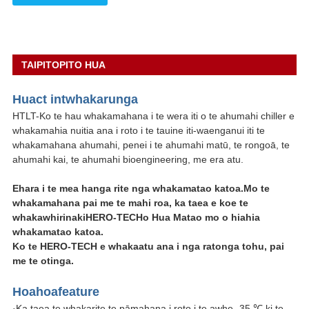
TAIPITOPITO HUA
Hua
ct int
whakarunga
HTLT-Ko te hau whakamahana i te wera iti o te ahumahi chiller e
whakamahia nuitia ana i roto i te tauine iti-waenganui iti te
whakamahana ahumahi, penei i te ahumahi matū, te rongoā, te
ahumahi kai, te ahumahi bioengineering, me era atu.
Ehara i te mea hanga rite nga whakamatao katoa.Mo te
whakamahana pai me te mahi roa, ka taea e koe te
whakawhirinaki
HERO-TECH
o Hua Matao mo o hiahia
whakamatao katoa.
Ko te HERO-TECH e whakaatu ana i nga ratonga tohu, pai
me te otinga.
Hoahoa
fea
ture
·Ka taea te whakarite te pāmahana i roto i te awhe -35 ℃ ki te