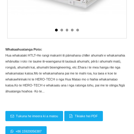
Whakaahuatanga Poto:
Hua whakataki HTLT-He rangi makariri iti pāmahana chiller ahumahi e whakamahia
whānuitia i roto i te tauine iti-waenganui iti tautauā ahumahi, pērā i ahumahi matū,
rongoā, ahumahi kai, ahumahi bioengineering, etc.Ehara i te mea hanga rite nga
whakamatao katoa.Mo te whakamahana pai me te mahi roa, ka taea e koe te
whakawhirinaki ki te HERO-TECH o nga Hua Matao mo o hiahia whakamatao
katoa.Ko te HERO-TECH e whakaatu ana i nga ratonga tohu, pai me te otinga.Ngā
āhuatanga hoahoa ·Ko te...
Tukuna he imeera ki a matou
Tikiake hei PDF
+86 15920056387