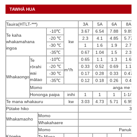
TAWHĀ HUA
Tauira(HTLT-***)
3A
5A
6A
8A
-10℃
3.67
6.54
7.88
9.89
Te kaha
-20 ℃
2.3
4.1
4.85
5.77
whakamahana
kw
-30 ℃
1
1.6
1.9
2.7
ingoa
-35℃
0.67
1.04
1.5
2.3
-10℃
0.65
1.1
1.3
1.6
Te
-20 ℃
0.33
0.52
0.69
1.1
rōrahi
m³/h
wai
-30 ℃
0.17
0.28
0.33
0.47
Whakaongo
mātao
-35℃
0.12
0.18
0.26
0.4
Momo
anga me te 
Hononga paipa
inihi
1
1
1
1-1/2
Te mana whakauru
kw
3.03
4.73
5.71
6.95
Pūtake hiko
3PH
Momo
Whakamaoho
Whakahaere
T
Momo
Panuku H
Kōpeke
Te Mana