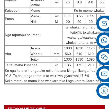
kw
2.2
3.9
4.8
5.9
Motini
Kaipupuri
Momo
Ko te momo whakamaha
Mana
kw
0.55
0.55
0.55
0.55
Puma
Hiki
M
20
20
20
20
te whakamarumaru o roto, 
teitei/iti, te whakamarum
Nga taputapu haumaru
wahanga/waahanga ka ngar
whakamahana, te whakamar
Te roa
mm
1030
1030
1170
1350
Ahu
Whānui
mm
560
610
610
680
Teitei
mm
1330
1330
1390
1520
Te taumaha kupenga
kg
135
175
210
310
Ko nga korero i runga ake nei e rite ana ki nga tikanga hoahoa e 
℃ 2. Te hautanga rōrahi o te wairewa glycol wai 47.8%
Kei a matou te mana ki te whakarereke i nga korero kaore he panui
TE TAKAI ME TE KAWE