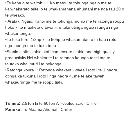
•Te kaha o te waitohu ：Ko matou te tohunga ngaio me te
kaiwhakarato teitei o te whakamahana ahumahi me nga tau 20 o
te wheako.
• Arataki Ngaio: Kaitoi me te tohunga mohio me te ratonga roopu
hoko ki te maakete o tawahi, e tuku otinga ngaio i runga i nga
whakaritenga.
•Te tuku tere: 1/2hp ki te 50hp te whakamatao o te hau i roto i
nga taonga mo te tuku tonu.
•Stable staffs stable staff can ensure stable and high quality
productivity.Hei whakarite i te ratonga kounga teitei me te
tautoko whai muri i te hokonga.
•Ratonga koura ：Ratonga whakautu waea i roto i te 1 haora,
otinga ka tukuna i roto i nga haora 4, me te ake tawahi
whakaurunga me te roopu tiaki.
Tōmua:
2.5Ton ki te 60Ton Air-cooled scroll Chiller
Panuku:
Te Maama Ahumahi Chiller