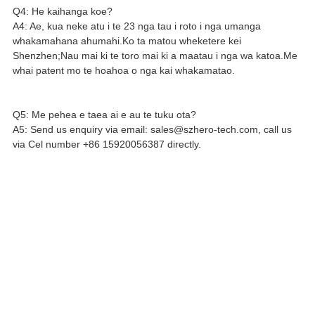
Q4: He kaihanga koe?
A4: Ae, kua neke atu i te 23 nga tau i roto i nga umanga
whakamahana ahumahi.Ko ta matou wheketere kei
Shenzhen;Nau mai ki te toro mai ki a maatau i nga wa katoa.Me
whai patent mo te hoahoa o nga kai whakamatao.
Q5: Me pehea e taea ai e au te tuku ota?
A5: Send us enquiry via email: sales@szhero-tech.com, call us
via Cel number +86 15920056387 directly.