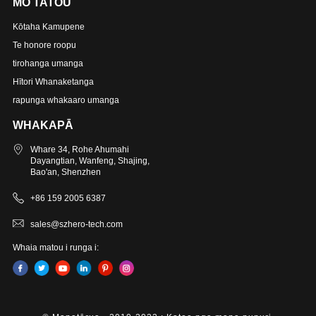
MO TATOU
Kōtaha Kamupene
Te honore roopu
tirohanga umanga
Hītori Whanaketanga
rapunga whakaaro umanga
WHAKAPĀ
Whare 34, Rohe Ahumahi
Dayangtian, Wanfeng, Shajing,
Bao'an, Shenzhen
+86 159 2005 6387
sales@szhero-tech.com
Whaia matou i runga i: