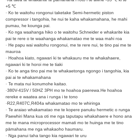
+5 ℃
· Ko te waitohu rongonui taketake Semi-hermetic piston
compressor i tangohia, he nui te kaha whakamahana, he mahi
pumau, he kounga pai.
· Ko nga waahanga hiko o te waitohu Schneider e whakarite kia
pai te rere o te waahanga whakamatao me te waa mahi roa
· He papu wai waitohu rongonui, me te rere nui, te tino pai me te
mauroa
· Hoahoa kiato, ngawari ki te whakauru me te whakahaere,
ngawari ki te horoi me te tiaki
· Ko te anga tino pai me te whakaetonga ngongo i tangohia, kia
pai ai te whakamahana
· Te mata nui konumohe kaitao.
·380V-415V / 50HZ 3PH mo te hoahoa paerewa.He hoahoa
rereke e waatea ana i runga i te tono
·R22,R407C,R404a whakamatao mo te whiringa
· Te araiao whakamatao me te kopere panuku hermetic o runga
Paewhiri Mana kua oti me nga taputapu whakahaere e hono ana
me te mana microprocessor mamati mo te huinga me te tino
pāmahana me nga whakaoho haumaru.
· Nga panui taha tango kia ngawari te uru