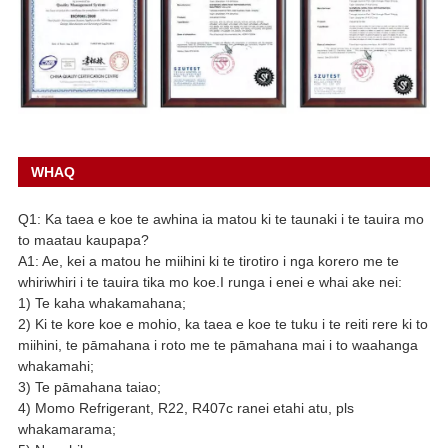
WHAQ
Q1: Ka taea e koe te awhina ia matou ki te taunaki i te tauira mo
to maatau kaupapa?
A1: Ae, kei a matou he miihini ki te tirotiro i nga korero me te
whiriwhiri i te tauira tika mo koe.I runga i enei e whai ake nei:
1) Te kaha whakamahana;
2) Ki te kore koe e mohio, ka taea e koe te tuku i te reiti rere ki to
miihini, te pāmahana i roto me te pāmahana mai i to waahanga
whakamahi;
3) Te pāmahana taiao;
4) Momo Refrigerant, R22, R407c ranei etahi atu, pls
whakamarama;