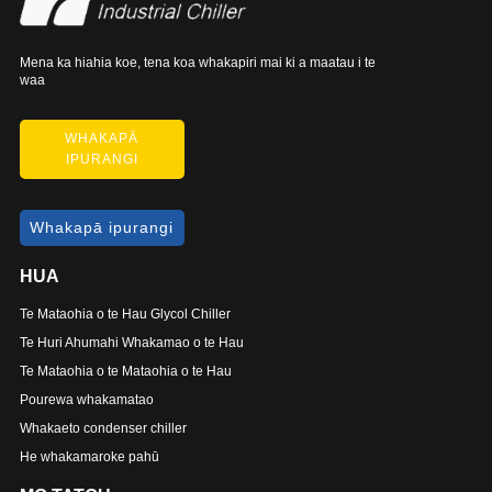
Mena ka hiahia koe, tena koa whakapiri mai ki a maatau i te
waa
WHAKAPĀ
IPURANGI
Whakapā ipurangi
HUA
Te Mataohia o te Hau Glycol Chiller
Te Huri Ahumahi Whakamao o te Hau
Te Mataohia o te Mataohia o te Hau
Pourewa whakamatao
Whakaeto condenser chiller
He whakamaroke pahū