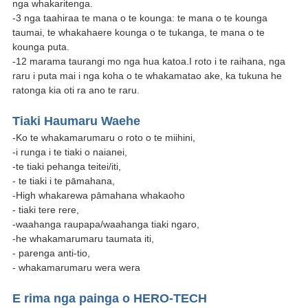
nga whakaritenga.
-3 nga taahiraa te mana o te kounga: te mana o te kounga
taumai, te whakahaere kounga o te tukanga, te mana o te
kounga puta.
-12 marama taurangi mo nga hua katoa.I roto i te raihana, nga
raru i puta mai i nga koha o te whakamatao ake, ka tukuna he
ratonga kia oti ra ano te raru.
Tiaki Haumaru Waehe
-Ko te whakamarumaru o roto o te miihini,
-i runga i te tiaki o naianei,
-te tiaki pehanga teitei/iti,
- te tiaki i te pāmahana,
-High whakarewa pāmahana whakaoho
- tiaki tere rere,
-waahanga raupapa/waahanga tiaki ngaro,
-he whakamarumaru taumata iti,
- parenga anti-tio,
- whakamarumaru wera wera
E rima nga painga o HERO-TECH