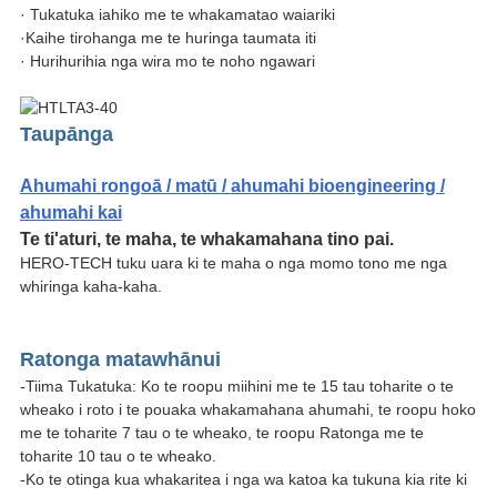
· Tukatuka iahiko me te whakamatao waiariki
·Kaihe tirohanga me te huringa taumata iti
· Hurihurihia nga wira mo te noho ngawari
Taupānga
Ahumahi rongoā / matū / ahumahi bioengineering /
ahumahi kai
Te ti'aturi, te maha, te whakamahana tino pai.
HERO-TECH tuku uara ki te maha o nga momo tono me nga
whiringa kaha-kaha.
Ratonga matawhānui
-Tiima Tukatuka: Ko te roopu miihini me te 15 tau toharite o te
wheako i roto i te pouaka whakamahana ahumahi, te roopu hoko
me te toharite 7 tau o te wheako, te roopu Ratonga me te
toharite 10 tau o te wheako.
-Ko te otinga kua whakaritea i nga wa katoa ka tukuna kia rite ki