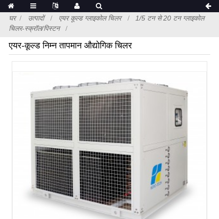
घर
उत्पादों
एयर कूल्ड ग्लाइकोल चिलर
1/5 टन से 20 टन ग्लाइकोल
चिलर-स्क्रॉल/पिस्टन
एयर-कूल्ड निम्न तापमान औद्योगिक चिलर