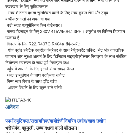
·कॉम्पैक्ट डिज़ाइन, स्थापित करने और संचालित करने में आसान, साफ़ करने और
रखरखाव के लिए सुविधाजनक
· उच्च शीतलन दक्षता सुनिश्चित करने के लिए उच्च कुशल शेल और ट्यूब
बाष्पीकरणकर्ता को अपनाया गया
·बड़ी सतह एल्यूमीनियम फिन कंडेनसर।
·मानक डिजाइन के लिए 380V-415V/50HZ 3PH। अनुरोध पर विभिन्न डिजाइन
उपलब्ध हैं
·विकल्प के लिए R22,R407C,R404a रेफ्रिजरेंट
· शीर्ष ब्रांड हर्मेटिक स्क्रॉल कंप्रेसर के साथ रेफ्रिजरेंट सर्किट, सेट और वास्तविक
तापमान और सुरक्षा अलार्म के लिए डिजिटल माइक्रोप्रोसेसर नियंत्रण के साथ संबंधित
नियंत्रण उपकरण के साथ पूर्ण नियंत्रण कक्ष
·पहुँच में आसानी के लिए हटाने योग्य साइड पैनल
·थर्मल इन्सुलेशन के साथ प्रक्रिया सर्किट
·निम्न स्तर स्विच के साथ दृष्टि कांच
· आसान स्थिति के लिए घूमने वाले पहिये
आवेदन
फार्मास्युटिकल/रासायनिक/बायोइंजीनियरिंग उद्योग/खाद्य उद्योग
भरोसेमंद, बहुमुखी, उच्च दक्षता वाली शीतलन।