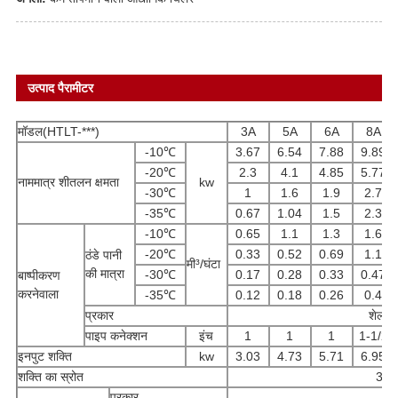
उत्पाद पैरामीटर
मॉडल(HTLT-***)
3A
5A
6A
8A
-10℃
3.67
6.54
7.88
9.89
-20℃
2.3
4.1
4.85
5.77
नाममात्र शीतलन क्षमता
kw
-30℃
1
1.6
1.9
2.7
-35℃
0.67
1.04
1.5
2.3
-10℃
0.65
1.1
1.3
1.6
-20℃
0.33
0.52
0.69
1.1
ठंडे पानी
मी³/घंटा
की मात्रा
-30℃
0.17
0.28
0.33
0.47
बाष्पीकरण
करनेवाला
-35℃
0.12
0.18
0.26
0.4
प्रकार
शेल और
पाइप कनेक्शन
इंच
1
1
1
1-1/2
इनपुट शक्ति
kw
3.03
4.73
5.71
6.95
शक्ति का स्रोत
3PH
प्रकार