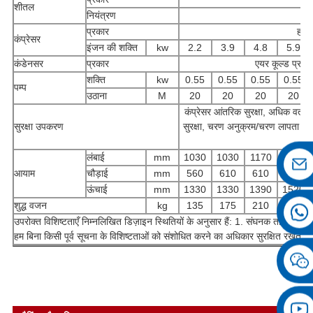
शीतल
नियंत्रण
प्रकार
हर्म
कंप्रेसर
इंजन की शक्ति
kw
2.2
3.9
4.8
5.9
कंडेनसर
प्रकार
एयर कूल्ड प्रकार
शक्ति
kw
0.55
0.55
0.55
0.55
पम्प
उठाना
M
20
20
20
20
कंप्रेसर आंतरिक सुरक्षा, अधिक वर्तमान
सुरक्षा उपकरण
सुरक्षा, चरण अनुक्रम/चरण लापता सुरक्
लंबाई
mm
1030
1030
1170
1350
आयाम
चौड़ाई
mm
560
610
610
680
ऊंचाई
mm
1330
1330
1390
1520
शुद्ध वजन
kg
135
175
210
310
उपरोक्त विशिष्टताएँ निम्नलिखित डिज़ाइन स्थितियों के अनुसार हैं: 1. संघनक ता
हम बिना किसी पूर्व सूचना के विशिष्टताओं को संशोधित करने का अधिकार सुरक्षित रखते हैं