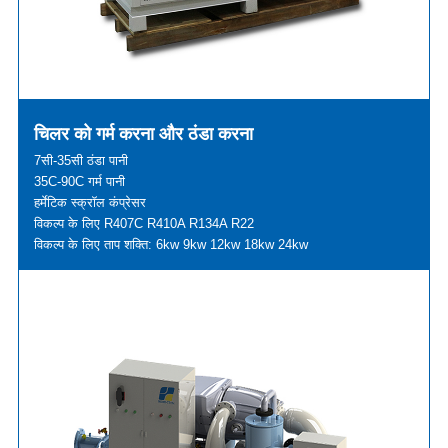
चिलर को गर्म करना और ठंडा करना
7सी-35सी ठंडा पानी
35C-90C गर्म पानी
हर्मेटिक स्क्रॉल कंप्रेसर
विकल्प के लिए R407C R410A R134A R22
विकल्प के लिए ताप शक्ति: 6kw 9kw 12kw 18kw 24kw