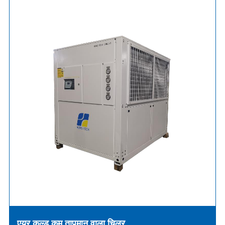
एयर कूल्ड कम तापमान वाला चिलर