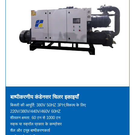
बाष्पीकरणीय कंडेनसर चिलर इकाइयाँ
बिजली की आपूर्ति: 380V 50HZ 3PH;विकल्प के लिए
220V/380V/440V/460V 60HZ
शीतलन क्षमता: 60 टन से 1000 टन
स्क्रू या स्क्रॉल प्रकार के कम्प्रेसर
शैल और ट्यूब बाष्पीकरणकर्ता