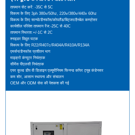
तापमान सेट करें: -35C से 5C
विकल्प के लिए 3ph 380v/50hz, 220v/380v/440v 60hz
विकल्प के लिए सान्यो/डैनफॉस/कोपलैंड/बिट्जर/हैनबेल कम्प्रेसर
कार्यशील परिवेश तापमान रेंज:-25C से 40C
तापमान स्थिरता:+/-1C से 2C
श्नाइडर विद्युत घटक
विकल्प के लिए R22/R407c/R404A/R410A/R134A
एमर्सन/डैनफॉस प्रशीतन भाग
माइक्रो कंप्यूटर नियंत्रक
सीमेंस पीएलसी नियंत्रक
एयर कूल्ड डीप वी डिज़ाइन एल्यूमीनियम फिनन्ड कॉपर ट्यूब कंडेनसर
कम शोर, आसान स्थापना और संचालन
OEM और ODM सेवा की पेशकश की गई