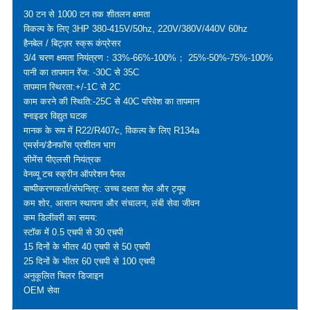
30 टन से 1000 टन तक शीतलन क्षमता
विकल्प के लिए 3HP 380-415V/50hz, 220V/380V/440V 60hz
हैनबेल / बिट्ज़र स्क्रू कंप्रेसर
3/4 चरण क्षमता नियंत्रण：33%-66%-100%； 25%-50%-75%-100%
पानी का तापमान रेंज: -30C से 35C
तापमान स्थिरता:+/-1C से 2C
काम करने की स्थिति:-25C से 40C परिवेश का तापमान
श्नाइडर विद्युत घटक
मानक के रूप में R22/R407c, विकल्प के लिए R134a
एमर्सन/डैनफॉस प्रशीतन भाग
सीमेंस पीएलसी नियंत्रक
वेनव्यू टच स्क्रीन ऑपरेशन पैनल
बाष्पीकरणकर्ता/संघनित्र: उच्च दक्षता शेल और ट्यूब
कम शोर, आसान स्थापना और संचालन, लंबी सेवा जीवन
कम डिलीवरी का समय:
स्टॉक में 0.5 एचपी से 30 एचपी
15 दिनों के भीतर 40 एचपी से 50 एचपी
25 दिनों के भीतर 60 एचपी से 100 एचपी
अनुकूलित चिलर डिजाइन
OEM सेवा