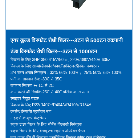
एयर कूल्ड विस्फोट रोधी चिलर---3टन से 500टन तक
पानी
ठंडा विस्फोट रोधी चिलर---3टन से 1000टन
विकल्प के लिए 3HP 380-415V/50hz, 220V/380V/440V 60hz
विकल्प के लिए सान्यो/डैनफॉस/कोपलैंड/बिट्जर/हैनबेल कम्प्रेसर
3/4 चरण क्षमता नियंत्रण：33%-66%-100%； 25%-50%-75%-100%
पानी का तापमान रेंज: -30C से 35C
तापमान स्थिरता:+/-1C से 2C
काम करने की स्थिति:-25C से 40C परिवेश का तापमान
श्नाइडर विद्युत घटक
विकल्प के लिए R22/R407c/R404A/R410A/R134A
एमर्सन/डैनफॉस प्रशीतन भाग
माइक्रो कंप्यूटर कंट्रोलर
स्क्रू टाइप चिलर के लिए सीमेंस पीएलसी नियंत्रक
स्क्रू चिलर के लिए वेनव्यू टच स्क्रीन ऑपरेशन पैनल
एयर कूल्ड डीप वी डिज़ाइन एल्यूमीनियम फिनन्ड कॉपर ट्यूब कंडेनसर