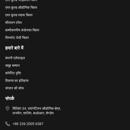
एयर कूल्ड ग्लाइकोल चिलर
एयर कूल्ड औद्योगिक चिलर
एयर कूल्ड स्क्रू चिलर
शीतलन टॉवर
बाष्पीकरणीय कंडेनसर चिलर
विस्फोट रोधी चिलर
हमारे बारे में
कंपनी प्रोफाइल
समूह सम्मान
कॉर्पोरेट दृष्टि
विकास का इतिहास
संगठन की सोच
संपर्क
बिल्डिंग 34, दयांगटियन औद्योगिक क्षेत्र,
वानफेंग, शाजिंग, बाओआन, शेन्ज़ेन
+86 159 2005 6387