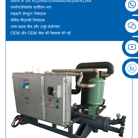
विकल्प के लिए R22/R407c/R404A/R410A/R134A
एमर्सन/डैनफॉस प्रशीतन भाग
माइक्रो कंप्यूटर नियंत्रक
सीमेंस पीएलसी नियंत्रक
उच्च दक्षता शेल और ट्यूब कंडेनसर
OEM और ODM सेवा की पेशकश की गई