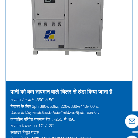
पानी को कम तापमान वाले चिलर से ठंडा किया जाता है
तापमान सेट करें: -35C से 5C
विकल्प के लिए 3ph 380v/50hz, 220v/380v/440v 60hz
विकल्प के लिए सान्यो/डैनफॉस/कोपलैंड/बिट्जर/हैनबेल कम्प्रेसर
कार्यशील परिवेश तापमान रेंज：-25C से 45C
तापमान स्थिरता:+/-1C से 2C
श्नाइडर विद्युत घटक