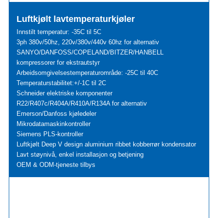
Luftkjølt lavtemperaturkjøler
Innstilt temperatur: -35C til 5C
3ph 380v/50hz, 220v/380v/440v 60hz for alternativ
SANYO/DANFOSS/COPELAND/BITZER/HANBELL
kompressorer for ekstrautstyr
Arbeidsomgivelsestemperaturområde: -25C til 40C
Temperaturstabilitet:+/-1C til 2C
Schneider elektriske komponenter
R22/R407c/R404A/R410A/R134A for alternativ
Emerson/Danfoss kjøledeler
Mikrodatamaskinkontroller
Siemens PLS-kontroller
Luftkjølt Deep V design aluminium ribbet kobberrør kondensator
Lavt støynivå, enkel installasjon og betjening
OEM & ODM-tjeneste tilbys