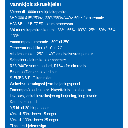
Vannkjølt skruekjøler
30tonn til 1000tonns kjølekapasitet
3HP 380-415V/50hz, 220V/380V/440V 60hz for alternativ
HANBELL / BITZER skruekompressor
3/4-trinns kapasitetskontroll: 33% -66% -100%; 25% -50% -75%
-100%
Vanntemperaturområde: -30C til 35C
Temperaturstabilitet:+/-1C til 2C
Arbeidsforhold: -25C til 40C omgivelsestemperatur
Schneider elektriske komponenter
R22/R407c som standard, R134a for alternativ
Emerson/Danfoss kjøledeler
SIEMENS PLC-kontroller
Weinview berøringsskjerm betjeningspanel
Fordamper/kondensator: Høyeffektivt skall og rør
Lav støy, enkel installasjon og betjening, lang levetid
Kort leveringstid:
0,5 hk til 30 hk på lager
40hk til 50hk innen 15 dager
60hk til 100hk innen 25 dager
Tilpasset kjølerdesign