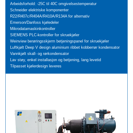
Arbeidsforhold: -25C til 40C omgivelsestemperatur
Schneider elektriske komponenter
R22/R407c/R404A/R410A/R134A for alternativ
Emerson/Danfoss kjøledeler
Mikrodatamaskinkontroller
SIEMENS PLC-kontroller for skruekjøler
Weinview berøringsskjerm betjeningspanel for skruekjøler
Luftkjølt Deep V design aluminium ribbet kobberrør kondensator
Vannkjølt skall- og rørkondensator
Lav støy, enkel installasjon og betjening, lang levetid
Tilpasset kjølerdesign leveres