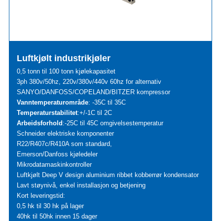
Luftkjølt industrikjøler
0,5 tonn til 100 tonn kjølekapasitet
3ph 380v/50hz, 220v/380v/440v 60hz for alternativ
SANYO/DANFOSS/COPELAND/BITZER kompressor
Vanntemperaturområde
: -35C til 35C
Temperaturstabilitet
:+/-1C til 2C
Arbeidsforhold
:-25C til 45C omgivelsestemperatur
Schneider elektriske komponenter
R22/R407c/R410A som standard,
Emerson/Danfoss kjøledeler
Mikrodatamaskinkontroller
Luftkjølt Deep V design aluminium ribbet kobberrør kondensator
Lavt støynivå, enkel installasjon og betjening
Kort leveringstid:
0,5 hk til 30 hk på lager
40hk til 50hk innen 15 dager