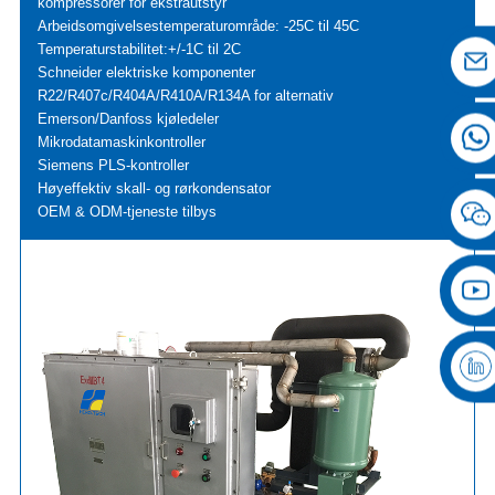
kompressorer for ekstrautstyr
Arbeidsomgivelsestemperaturområde: -25C til 45C
Temperaturstabilitet:+/-1C til 2C
Schneider elektriske komponenter
R22/R407c/R404A/R410A/R134A for alternativ
Emerson/Danfoss kjøledeler
Mikrodatamaskinkontroller
Siemens PLS-kontroller
Høyeffektiv skall- og rørkondensator
OEM & ODM-tjeneste tilbys