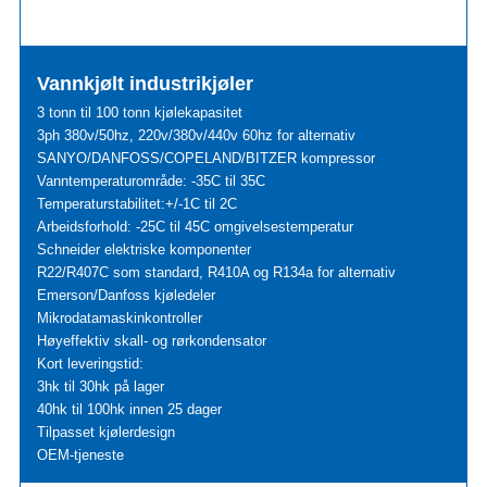
Vannkjølt industrikjøler
3 tonn til 100 tonn kjølekapasitet
3ph 380v/50hz, 220v/380v/440v 60hz for alternativ
SANYO/DANFOSS/COPELAND/BITZER kompressor
Vanntemperaturområde: -35C til 35C
Temperaturstabilitet:+/-1C til 2C
Arbeidsforhold: -25C til 45C omgivelsestemperatur
Schneider elektriske komponenter
R22/R407C som standard, R410A og R134a for alternativ
Emerson/Danfoss kjøledeler
Mikrodatamaskinkontroller
Høyeffektiv skall- og rørkondensator
Kort leveringstid:
3hk til 30hk på lager
40hk til 100hk innen 25 dager
Tilpasset kjølerdesign
OEM-tjeneste