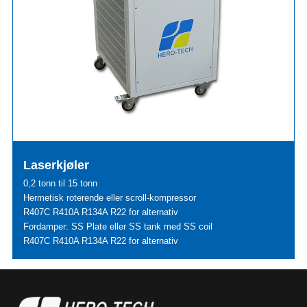
Laserkjøler
0,2 tonn til 15 tonn
Hermetisk roterende eller scroll-kompressor
R407C R410A R134A R22 for alternativ
Fordamper: SS Plate eller SS tank med SS coil
R407C R410A R134A R22 for alternativ