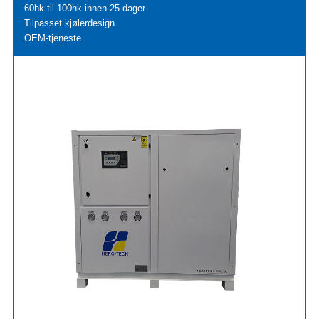
60hk til 100hk innen 25 dager
Tilpasset kjølerdesign
OEM-tjeneste