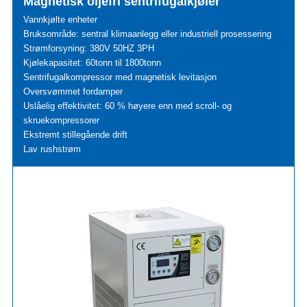
Magnetisk oljefri sentrifugalkjøler
Vannkjølte enheter
Bruksområde: sentral klimaanlegg eller industriell prosessering
Strømforsyning: 380V 50HZ 3PH
Kjølekapasitet: 60tonn til 1800tonn
Sentrifugalkompressor med magnetisk levitasjon
Oversvømmet fordamper
Uslåelig effektivitet: 60 % høyere enn med scroll- og
skruekompressorer
Ekstremt stillegående drift
Lav rushstrøm