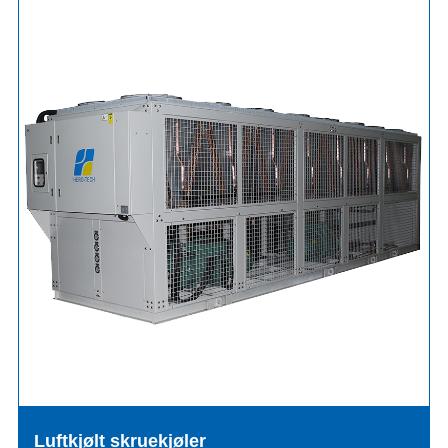
Luftkjølt skruekjøler