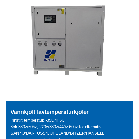
Vannkjølt lavtemperaturkjøler
Innstilt temperatur: -35C til 5C
3ph 380v/50hz, 220v/380v/440v 60hz for alternativ
SANYO/DANFOSS/COPELAND/BITZER/HANBELL