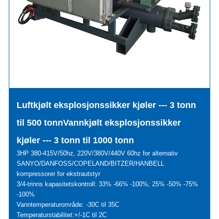
Luftkjølt eksplosjonssikker kjøler --- 3 tonn
til 500 tonn
Vannkjølt eksplosjonssikker
kjøler --- 3 tonn til 1000 tonn
3HP 380-415V/50hz, 220V/380V/440V 60hz for alternativ
SANYO/DANFOSS/COPELAND/BITZER/HANBELL
kompressorer for ekstrautstyr
3/4-trinns kapasitetskontroll: 33% -66% -100%; 25% -50% -75%
-100%
Vanntemperaturområde: -30C til 35C
Temperaturstabilitet:+/-1C til 2C