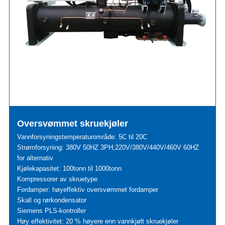
Oversvømmet skruekjøler
Vannforsyningstemperaturområde: 5C til 20C
Strømforsyning: 380V 50HZ 3PH;220V/380V/440V/460V 60HZ
for alternativ
Kjølekapasitet: 100tonn til 1000tonn
Kompressorer av skruetype
Fordamper: høyeffektiv oversvømmet fordamper
Skall og rørkondensator
Siemens PLS-kontroller
Høy effektivitet: 20 % høyere enn vannkjølt skruekjøler