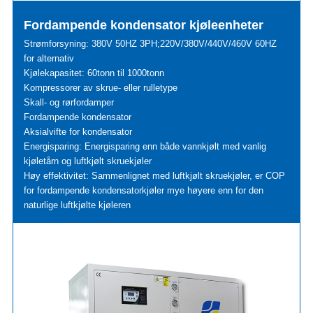
Fordampende kondensator kjøleenheter
Strømforsyning: 380V 50HZ 3PH;220V/380V/440V/460V 60HZ
for alternativ
Kjølekapasitet: 60tonn til 1000tonn
Kompressorer av skrue- eller rulletype
Skall- og rørfordamper
Fordampende kondensator
Aksialvifte for kondensator
Energisparing: Energisparing enn både vannkjølt med vanlig
kjøletårn og luftkjølt skruekjøler
Høy effektivitet: Sammenlignet med luftkjølt skruekjøler, er COP
for fordampende kondensatorkjøler mye høyere enn for den
naturlige luftkjølte kjøleren