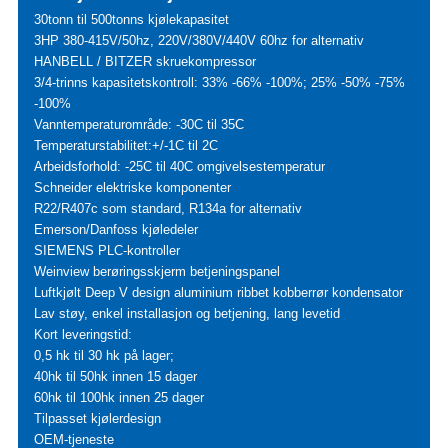
30tonn til 500tonns kjølekapasitet
3HP 380-415V/50hz, 220V/380V/440V 60hz for alternativ
HANBELL / BITZER skruekompressor
3/4-trinns kapasitetskontroll: 33% -66% -100%; 25% -50% -75%
-100%
Vanntemperaturområde: -30C til 35C
Temperaturstabilitet:+/-1C til 2C
Arbeidsforhold: -25C til 40C omgivelsestemperatur
Schneider elektriske komponenter
R22/R407c som standard, R134a for alternativ
Emerson/Danfoss kjøledeler
SIEMENS PLC-kontroller
Weinview berøringsskjerm betjeningspanel
Luftkjølt Deep V design aluminium ribbet kobberrør kondensator
Lav støy, enkel installasjon og betjening, lang levetid
Kort leveringstid:
0,5 hk til 30 hk på lager;
40hk til 50hk innen 15 dager
60hk til 100hk innen 25 dager
Tilpasset kjølerdesign
OEM-tjeneste