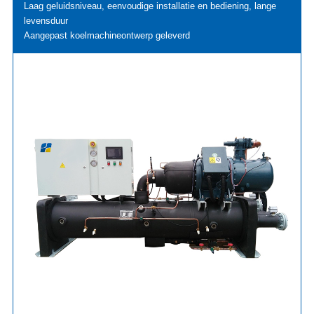
Laag geluidsniveau, eenvoudige installatie en bediening, lange
levensduur
Aangepast koelmachineontwerp geleverd