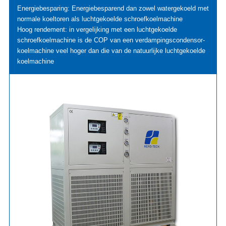
Energiebesparing: Energiebesparend dan zowel watergekoeld met
normale koeltoren als luchtgekoelde schroefkoelmachine
Hoog rendement: in vergelijking met een luchtgekoelde
schroefkoelmachine is de COP van een verdampingscondensor-
koelmachine veel hoger dan die van de natuurlijke luchtgekoelde
koelmachine