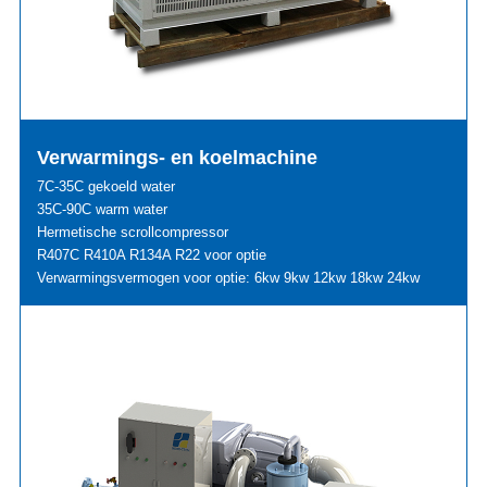
Verwarmings- en koelmachine
7C-35C gekoeld water
35C-90C warm water
Hermetische scrollcompressor
R407C R410A R134A R22 voor optie
Verwarmingsvermogen voor optie: 6kw 9kw 12kw 18kw 24kw