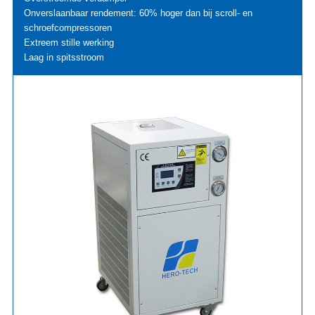
Onverslaanbaar rendement: 60% hoger dan bij scroll- en
schroefcompressoren
Extreem stille werking
Laag in spitsstroom