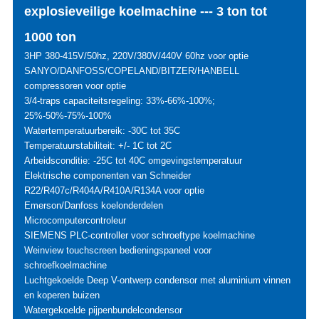
explosieveilige koelmachine --- 3 ton tot
1000 ton
3HP 380-415V/50hz, 220V/380V/440V 60hz voor optie
SANYO/DANFOSS/COPELAND/BITZER/HANBELL
compressoren voor optie
3/4-traps capaciteitsregeling: 33%-66%-100%;
25%-50%-75%-100%
Watertemperatuurbereik: -30C tot 35C
Temperatuurstabiliteit: +/- 1C tot 2C
Arbeidsconditie: -25C tot 40C omgevingstemperatuur
Elektrische componenten van Schneider
R22/R407c/R404A/R410A/R134A voor optie
Emerson/Danfoss koelonderdelen
Microcomputercontroleur
SIEMENS PLC-controller voor schroeftype koelmachine
Weinview touchscreen bedieningspaneel voor
schroefkoelmachine
Luchtgekoelde Deep V-ontwerp condensor met aluminium vinnen
en koperen buizen
Watergekoelde pijpenbundelcondensor