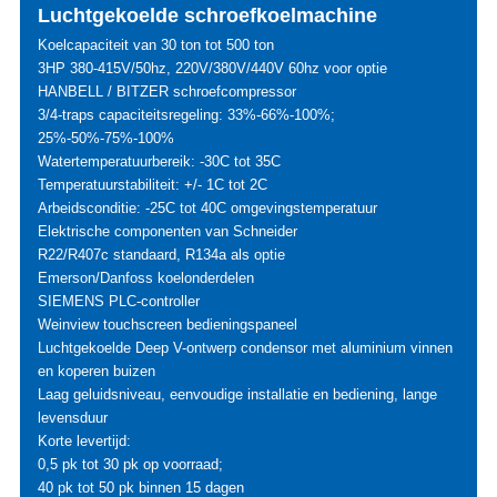
Luchtgekoelde schroefkoelmachine
Koelcapaciteit van 30 ton tot 500 ton
3HP 380-415V/50hz, 220V/380V/440V 60hz voor optie
HANBELL / BITZER schroefcompressor
3/4-traps capaciteitsregeling: 33%-66%-100%;
25%-50%-75%-100%
Watertemperatuurbereik: -30C tot 35C
Temperatuurstabiliteit: +/- 1C tot 2C
Arbeidsconditie: -25C tot 40C omgevingstemperatuur
Elektrische componenten van Schneider
R22/R407c standaard, R134a als optie
Emerson/Danfoss koelonderdelen
SIEMENS PLC-controller
Weinview touchscreen bedieningspaneel
Luchtgekoelde Deep V-ontwerp condensor met aluminium vinnen
en koperen buizen
Laag geluidsniveau, eenvoudige installatie en bediening, lange
levensduur
Korte levertijd:
0,5 pk tot 30 pk op voorraad;
40 pk tot 50 pk binnen 15 dagen