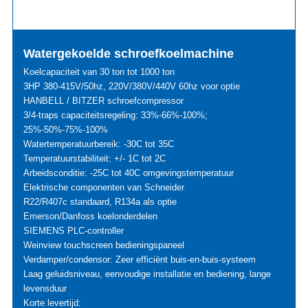
Watergekoelde schroefkoelmachine
Koelcapaciteit van 30 ton tot 1000 ton
3HP 380-415V/50hz, 220V/380V/440V 60hz voor optie
HANBELL / BITZER schroefcompressor
3/4-traps capaciteitsregeling: 33%-66%-100%;
25%-50%-75%-100%
Watertemperatuurbereik: -30C tot 35C
Temperatuurstabiliteit: +/- 1C tot 2C
Arbeidsconditie: -25C tot 40C omgevingstemperatuur
Elektrische componenten van Schneider
R22/R407c standaard, R134a als optie
Emerson/Danfoss koelonderdelen
SIEMENS PLC-controller
Weinview touchscreen bedieningspaneel
Verdamper/condensor: Zeer efficiënt buis-en-buis-systeem
Laag geluidsniveau, eenvoudige installatie en bediening, lange
levensduur
Korte levertijd: