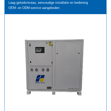
Laag geluidsniveau, eenvoudige installatie en bediening
OEM- en ODM-service aangeboden