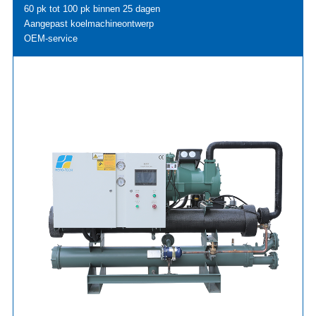
60 pk tot 100 pk binnen 25 dagen
Aangepast koelmachineontwerp
OEM-service