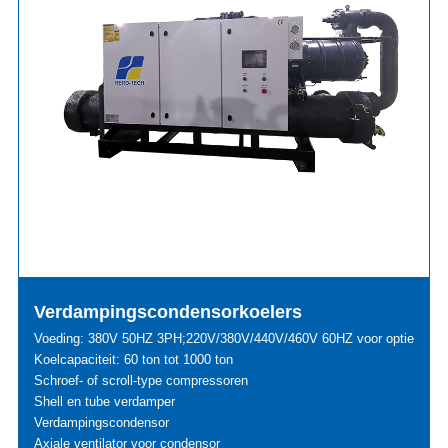
Verdampingscondensorkoelers
Voeding: 380V 50HZ 3PH;220V/380V/440V/460V 60HZ voor optie
Koelcapaciteit: 60 ton tot 1000 ton
Schroef- of scroll-type compressoren
Shell en tube verdamper
Verdampingscondensor
Axiale ventilator voor condensor