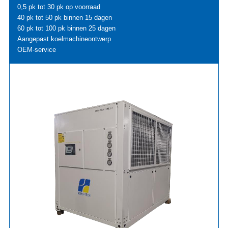
0,5 pk tot 30 pk op voorraad
40 pk tot 50 pk binnen 15 dagen
60 pk tot 100 pk binnen 25 dagen
Aangepast koelmachineontwerp
OEM-service