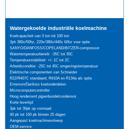
Watergekoelde industriële koelmachine
Koelcapaciteit van 3 ton tot 100 ton
3ph 380v/50hz, 220v/380v/440v 60hz voor optie
SANYO/DANFOSS/COPELAND/BITZER-compressor
Watertemperatuurbereik: -35C tot 35C
Temperatuurstabiliteit: +/- 1C tot 2C
Arbeidsconditie: -25C tot 45C omgevingstemperatuur
Elektrische componenten van Schneider
R22/R407C standaard, R410A en R134a als optie
Emerson/Danfoss koelonderdelen
Microcomputercontroller
Hoog rendement pijpenbundelcondensor
Korte levertijd:
3pk tot 30pk op voorraad
40 pk tot 100 pk binnen 25 dagen
Aangepast koelmachineontwerp
OEM-service