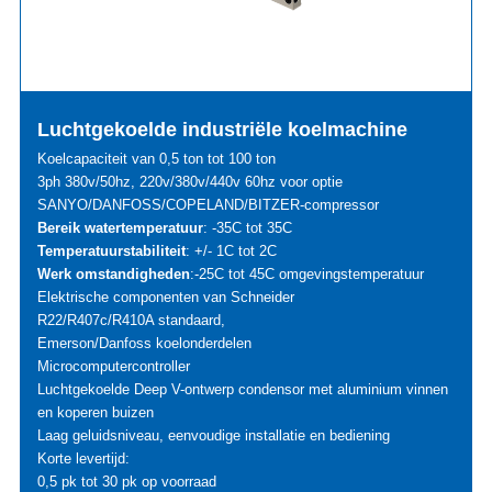
Luchtgekoelde industriële koelmachine
Koelcapaciteit van 0,5 ton tot 100 ton
3ph 380v/50hz, 220v/380v/440v 60hz voor optie
SANYO/DANFOSS/COPELAND/BITZER-compressor
Bereik watertemperatuur
: -35C tot 35C
Temperatuurstabiliteit
: +/- 1C tot 2C
Werk omstandigheden
:-25C tot 45C omgevingstemperatuur
Elektrische componenten van Schneider
R22/R407c/R410A standaard,
Emerson/Danfoss koelonderdelen
Microcomputercontroller
Luchtgekoelde Deep V-ontwerp condensor met aluminium vinnen
en koperen buizen
Laag geluidsniveau, eenvoudige installatie en bediening
Korte levertijd:
0,5 pk tot 30 pk op voorraad