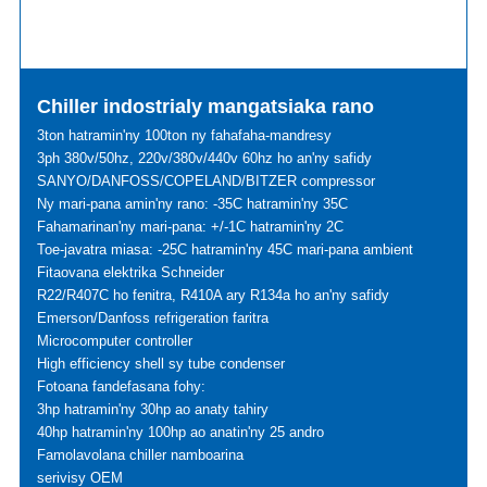
Chiller indostrialy mangatsiaka rano
3ton hatramin'ny 100ton ny fahafaha-mandresy
3ph 380v/50hz, 220v/380v/440v 60hz ho an'ny safidy
SANYO/DANFOSS/COPELAND/BITZER compressor
Ny mari-pana amin'ny rano: -35C hatramin'ny 35C
Fahamarinan'ny mari-pana: +/-1C hatramin'ny 2C
Toe-javatra miasa: -25C hatramin'ny 45C mari-pana ambient
Fitaovana elektrika Schneider
R22/R407C ho fenitra, R410A ary R134a ho an'ny safidy
Emerson/Danfoss refrigeration faritra
Microcomputer controller
High efficiency shell sy tube condenser
Fotoana fandefasana fohy:
3hp hatramin'ny 30hp ao anaty tahiry
40hp hatramin'ny 100hp ao anatin'ny 25 andro
Famolavolana chiller namboarina
serivisy OEM