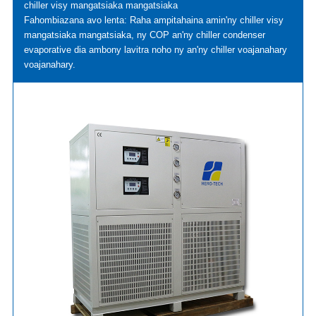
chiller visy mangatsiaka mangatsiaka
Fahombiazana avo lenta: Raha ampitahaina amin'ny chiller visy
mangatsiaka mangatsiaka, ny COP an'ny chiller condenser
evaporative dia ambony lavitra noho ny an'ny chiller voajanahary
voajanahary.