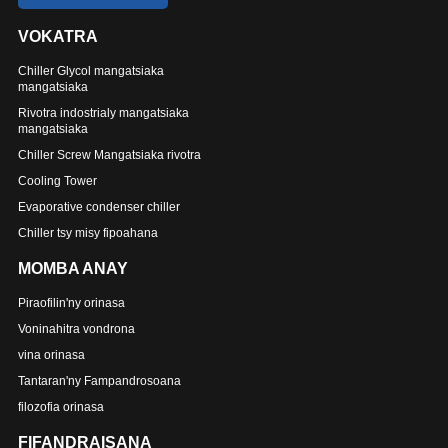
VOKATRA
Chiller Glycol mangatsiaka
mangatsiaka
Rivotra indostrialy mangatsiaka
mangatsiaka
Chiller Screw Mangatsiaka rivotra
Cooling Tower
Evaporative condenser chiller
Chiller tsy misy fipoahana
MOMBA ANAY
Piraofilin'ny orinasa
Voninahitra vondrona
vina orinasa
Tantaran'ny Fampandrosoana
filozofia orinasa
FIFANDRAISANA