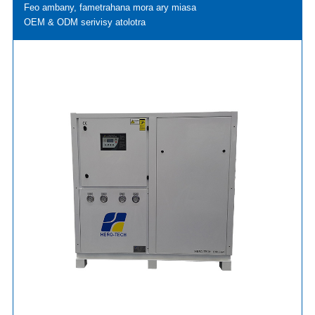
Feo ambany, fametrahana mora ary miasa
OEM & ODM serivisy atolotra