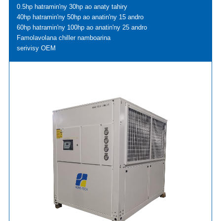
0.5hp hatramin'ny 30hp ao anaty tahiry
40hp hatramin'ny 50hp ao anatin'ny 15 andro
60hp hatramin'ny 100hp ao anatin'ny 25 andro
Famolavolana chiller namboarina
serivisy OEM