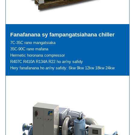
Fanafanana sy fampangatsiahana chiller
7C-35C rano mangatsiaka
35C-90C rano mafana
Hermetic horonana compressor
R407C R410A R134A R22 ho an'ny safidy
Hery fanafanana ho an'ny safidy: 6kw 9kw 12kw 18kw 24kw