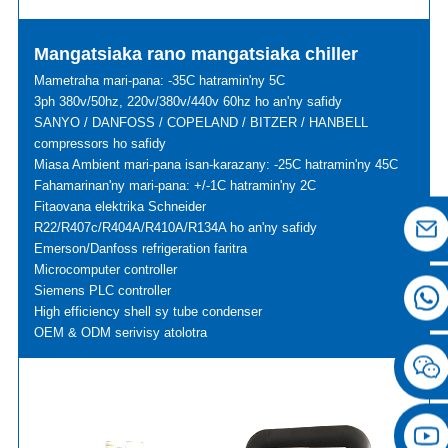
Mangatsiaka rano mangatsiaka chiller
Mametraha mari-pana: -35C hatramin'ny 5C
3ph 380v/50hz, 220v/380v/440v 60hz ho an'ny safidy
SANYO / DANFOSS / COPELAND / BITZER / HANBELL
compressors ho safidy
Miasa Ambient mari-pana isan-karazany: -25C hatramin'ny 45C
Fahamarinan'ny mari-pana: +/-1C hatramin'ny 2C
Fitaovana elektrika Schneider
R22/R407c/R404A/R410A/R134A ho an'ny safidy
Emerson/Danfoss refrigeration faritra
Microcomputer controller
Siemens PLC controller
High efficiency shell sy tube condenser
OEM & ODM serivisy atolotra