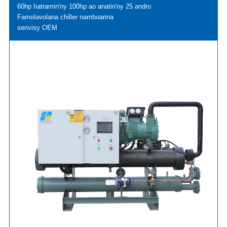
60hp hatramin'ny 100hp ao anatin'ny 25 andro
Famolavolana chiller namboarina
serivisy OEM