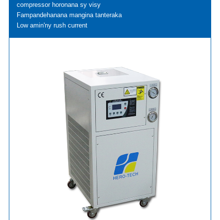
compressor horonana sy visy
Fampandehanana mangina tanteraka
Low amin'ny rush current