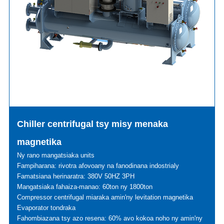
Chiller centrifugal tsy misy menaka
magnetika
Ny rano mangatsiaka units
Fampiharana: rivotra afovoany na fanodinana indostrialy
Famatsiana herinaratra: 380V 50HZ 3PH
Mangatsiaka fahaiza-manao: 60ton ny 1800ton
Compressor centrifugal miaraka amin'ny levitation magnetika
Evaporator tondraka
Fahombiazana tsy azo resena: 60% avo kokoa noho ny amin'ny