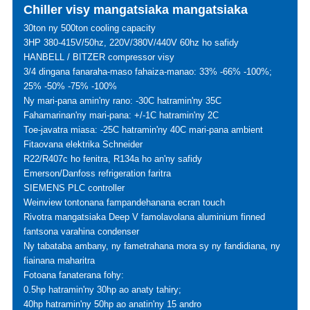
Chiller visy mangatsiaka mangatsiaka
30ton ny 500ton cooling capacity
3HP 380-415V/50hz, 220V/380V/440V 60hz ho safidy
HANBELL / BITZER compressor visy
3/4 dingana fanaraha-maso fahaiza-manao: 33% -66% -100%;
25% -50% -75% -100%
Ny mari-pana amin'ny rano: -30C hatramin'ny 35C
Fahamarinan'ny mari-pana: +/-1C hatramin'ny 2C
Toe-javatra miasa: -25C hatramin'ny 40C mari-pana ambient
Fitaovana elektrika Schneider
R22/R407c ho fenitra, R134a ho an'ny safidy
Emerson/Danfoss refrigeration faritra
SIEMENS PLC controller
Weinview tontonana fampandehanana ecran touch
Rivotra mangatsiaka Deep V famolavolana aluminium finned
fantsona varahina condenser
Ny tabataba ambany, ny fametrahana mora sy ny fandidiana, ny
fiainana maharitra
Fotoana fanaterana fohy:
0.5hp hatramin'ny 30hp ao anaty tahiry;
40hp hatramin'ny 50hp ao anatin'ny 15 andro