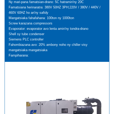
Ny mari-pana famatsian-drano: 5C hatramin'ny 20C
Famatsiana herinaratra: 380V 50HZ 3PH;220V / 380V / 440V /
460V 60HZ ho an'ny safidy
Mangatsiaka fahafahana: 100ton ny 1000ton
Screw karazana compressors
Evaporator: evaporator avo lenta amin'ny tondra-drano
Shell sy tube condenser
Siemens PLC controller
Fahombiazana avo: 20% ambony noho ny chiller visy
mangatsiaka mangatsiaka
Fampiharana: