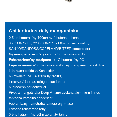
Chiller indostrialy mangatsiaka
0.5ton hatramin'ny 100ton ny fahafaha-mihena
3ph 380v/50hz, 220v/380v/440v 60hz ho an'ny safidy
SANYO/DANFOSS/COPELAND/BITZER compressor
Ny mari-pana amin'ny rano
: -35C hatramin'ny 35C
Fahamarinan'ny maripana
:+/-1C hatramin'ny 2C
Fepetra miasa
:-25C hatramin'ny 45C ny mari-pana manodidina
Fitaovana elektrika Schneider
R22/R407c/R410A araka ny fenitra,
Emerson/Danfoss refrigeration faritra
Microcomputer controller
Rivotra mangatsiaka Deep V famolavolana aluminium finned
fantsona varahina condenser
Feo ambany, fametrahana mora ary miasa
Fotoana fanaterana fohy:
0.5hp hatramin'ny 30hp ao anaty tahiry