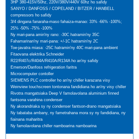
3HP 380-415V/50hz, 220V/380V/440V 60hz ho safidy
SANYO / DANFOSS / COPELAND / BITZER / HANBELL
compressors ho safidy
3/4 dingana fanaraha-maso fahaiza-manao: 33% -66% -100%;
25% -50% -75% -100%
Ny mari-pana amin'ny rano: -30C hatramin'ny 35C
Fahamarinan'ny mari-pana: +/-1C hatramin'ny 2C
Toe-javatra miasa: -25C hatramin'ny 40C mari-pana ambient
Fitaovana elektrika Schneider
R22/R407c/R404A/R410A/R134A ho an'ny safidy
Emerson/Danfoss refrigeration faritra
Microcomputer contoller
SIEMENS PLC controller ho an'ny chiller karazana visy
Weinview touchscreen tontonana fandidiana ho an'ny visy chiller
Rivotra mangatsiaka Deep V famolavolana aluminium finned
fantsona varahina condenser
Ny akorandriaka sy ny condenser fantson-drano mangatsiaka
Ny tabataba ambany, ny fametrahana mora sy ny fandidiana, ny
fiainana maharitra
Ny famolavolana chiller namboarina namboarina