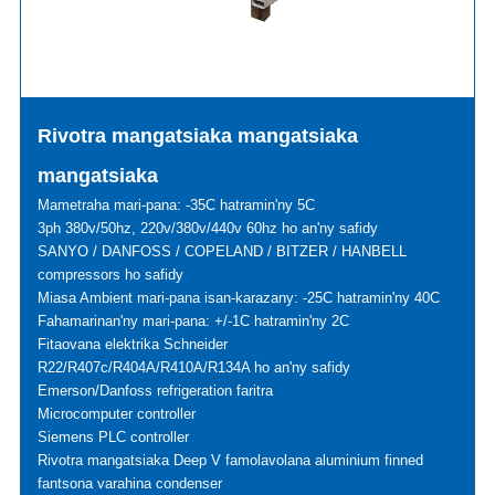
Rivotra mangatsiaka mangatsiaka
mangatsiaka
Mametraha mari-pana: -35C hatramin'ny 5C
3ph 380v/50hz, 220v/380v/440v 60hz ho an'ny safidy
SANYO / DANFOSS / COPELAND / BITZER / HANBELL
compressors ho safidy
Miasa Ambient mari-pana isan-karazany: -25C hatramin'ny 40C
Fahamarinan'ny mari-pana: +/-1C hatramin'ny 2C
Fitaovana elektrika Schneider
R22/R407c/R404A/R410A/R134A ho an'ny safidy
Emerson/Danfoss refrigeration faritra
Microcomputer controller
Siemens PLC controller
Rivotra mangatsiaka Deep V famolavolana aluminium finned
fantsona varahina condenser