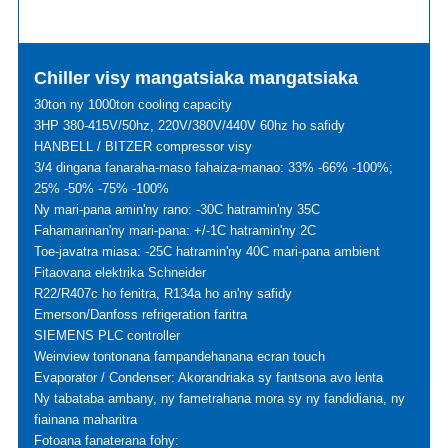
Chiller visy mangatsiaka mangatsiaka
30ton ny 1000ton cooling capacity
3HP 380-415V/50hz, 220V/380V/440V 60hz ho safidy
HANBELL / BITZER compressor visy
3/4 dingana fanaraha-maso fahaiza-manao: 33% -66% -100%;
25% -50% -75% -100%
Ny mari-pana amin'ny rano: -30C hatramin'ny 35C
Fahamarinan'ny mari-pana: +/-1C hatramin'ny 2C
Toe-javatra miasa: -25C hatramin'ny 40C mari-pana ambient
Fitaovana elektrika Schneider
R22/R407c ho fenitra, R134a ho an'ny safidy
Emerson/Danfoss refrigeration faritra
SIEMENS PLC controller
Weinview tontonana fampandehanana ecran touch
Evaporator / Condenser: Akorandriaka sy fantsona avo lenta
Ny tabataba ambany, ny fametrahana mora sy ny fandidiana, ny
fiainana maharitra
Fotoana fanaterana fohy: