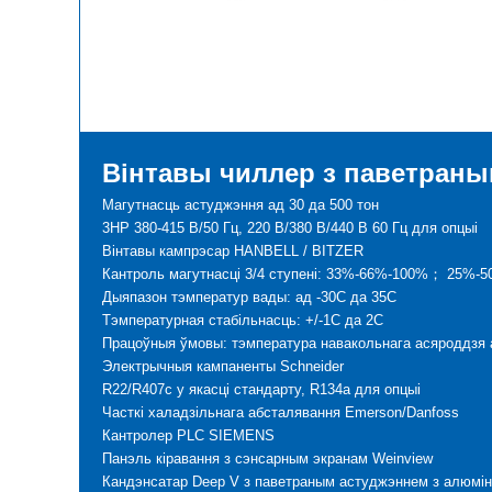
Вінтавы чиллер з паветран
Магутнасць астуджэння ад 30 да 500 тон
3HP 380-415 В/50 Гц, 220 В/380 В/440 В 60 Гц для опцыі
Вінтавы кампрэсар HANBELL / BITZER
Кантроль магутнасці 3/4 ступені: 33%-66%-100%； 25%-
Дыяпазон тэмператур вады: ад -30С да 35С
Тэмпературная стабільнасць: +/-1C да 2C
Працоўныя ўмовы: тэмпература навакольнага асяроддзя 
Электрычныя кампаненты Schneider
R22/R407c у якасці стандарту, R134a для опцыі
Часткі халадзільнага абсталявання Emerson/Danfoss
Кантролер PLC SIEMENS
Панэль кіравання з сэнсарным экранам Weinview
Кандэнсатар Deep V з паветраным астуджэннем з алюмін