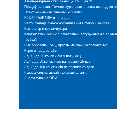
Тэмпературная стабільнасць
:+/-1C да 2C
Працоўны стан
: Тэмпература навакольнага асяроддзя а
Электрычныя кампаненты Schneider
R22/R407c/R410A як стандарт,
Часткі халадзільнага абсталявання Emerson/Danfoss
Кантролер мікракампутара
Кандэнсатар Deep V з паветраным астуджэннем з алюмін
трубкай
Нізкі ўзровень шуму, просты мантаж і эксплуатацыя
Кароткі час дастаўкі:
Ад 0,5 да 30 конскіх сіл у наяўнасці
Ад 40 да 50 конскіх сіл на працягу 15 дзён
Ад 60 да 100 конскіх сіл на працягу 25 дзён
Індывідуальны дызайн ахаладжальніка
Абслугоўванне OEM