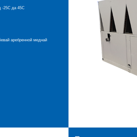
д -25C да 45C
іевай аребренной меднай