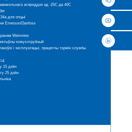
авакольнага асяроддзя ад -25C да 40C
der
134a для опцыі
ння Emerson/Danfoss
кранам Weinview
фектыўны кожухотрубный
таноўкі і эксплуатацыі, працяглы тэрмін службы
сці
гу 15 дзён
ягу 25 дзён
льніка