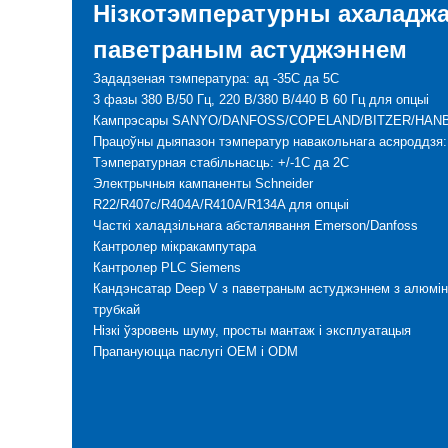
Нізкотэмпературны ахаладжа
паветраным астуджэннем
Зададзеная тэмпература: ад -35C да 5C
3 фазы 380 В/50 Гц, 220 В/380 В/440 В 60 Гц для опцыі
Кампрэсары SANYO/DANFOSS/COPELAND/BITZER/HANB
Працоўны дыяпазон тэмператур навакольнага асяроддзя:
Тэмпературная стабільнасць: +/-1C да 2C
Электрычныя кампаненты Schneider
R22/R407c/R404A/R410A/R134A для опцыі
Часткі халадзільнага абсталявання Emerson/Danfoss
Кантролер мікракампутара
Кантролер PLC Siemens
Кандэнсатар Deep V з паветраным астуджэннем з алюмін
трубкай
Нізкі ўзровень шуму, просты мантаж і эксплуатацыя
Прапануюцца паслугі OEM і ODM