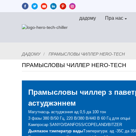
дадому
Пра нас
ДАДОМУ
ПРАМЫСЛОВЫ ЧИЛЛЕР HERO-TECH
ПРАМЫСЛОВЫ ЧИЛЛЕР HERO-TECH
Прамысловы чиллер з паве
астуджэннем
Магутнасць астуджэння ад 0,5 да 100 тон
3 фазы 380 В/50 Гц, 220 В/380 В/440 В 60 Гц для опцыі
Кампрэсар SANYO/DANFOSS/COPELAND/BITZER
Дыяпазон тэмператур вады
Тэмпература: ад -35C да 35