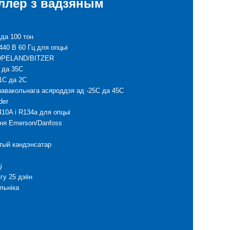
лер з вадзяным
да 100 тон
440 В 60 Гц для опцыі
OPELAND/BITZER
 да 35C
1C да 2C
авакольнага асяроддзя ад -25C да 45C
der
410A і R134a для опцыі
ння Emerson/Danfoss
тый кандэнсатар
і
ягу 25 дзён
льніка