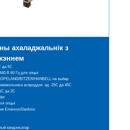
ны ахаладжальнік з
жэннем
C да 5C
440 В 60 Гц для опцыі
OPELAND/BITZER/HANBELL на выбар
авакольнага асяроддзя: ад -25C да 45C
1C да 2C
der
ля опцыі
ння Emerson/Danfoss
тый кандэнсатар