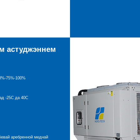
ым астуджэннем
50%-75%-100%
ад -25C да 40C
іевай аребренной меднай