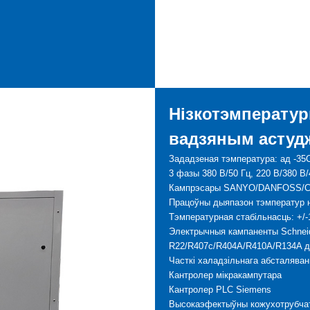
Нізкотэмператур
вадзяным астуд
Зададзеная тэмпература: ад -35
3 фазы 380 В/50 Гц, 220 В/380 В/
Кампрэсары SANYO/DANFOSS/C
Працоўны дыяпазон тэмператур н
Тэмпературная стабільнасць: +/-
Электрычныя кампаненты Schnei
R22/R407c/R404A/R410A/R134A д
Часткі халадзільнага абсталява
Кантролер мікракампутара
Кантролер PLC Siemens
Высокаэфектыўны кожухотрубча