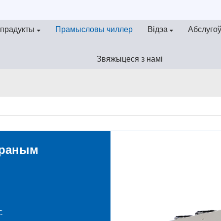
прадукты
Прамысловы чиллер
Відэа
Абслугоў
Звяжыцеся з намі
траным
C