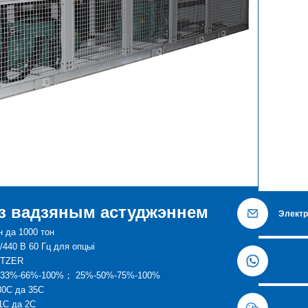
 з вадзяным астуджэннем
Электр
н да 1000 тон
/440 В 60 Гц для опцыі
ITZER
ні: 33%-66%-100%； 25%-50%-75%-100%
30С да 35С
1C да 2C