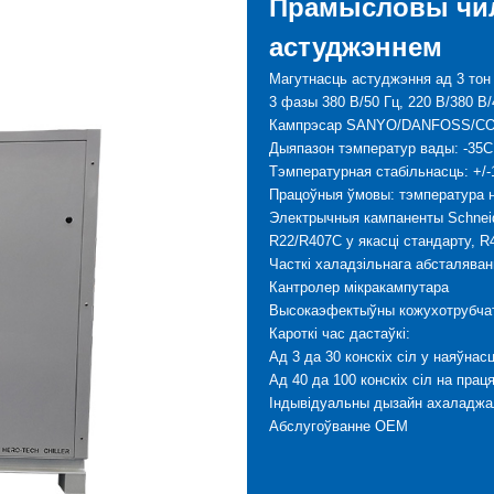
Прамысловы чил
астуджэннем
Магутнасць астуджэння ад 3 тон 
3 фазы 380 В/50 Гц, 220 В/380 В/
Кампрэсар SANYO/DANFOSS/C
Дыяпазон тэмператур вады: -35C
Тэмпературная стабільнасць: +/-
Працоўныя ўмовы: тэмпература н
Электрычныя кампаненты Schnei
R22/R407C у якасці стандарту, R
Часткі халадзільнага абсталява
Кантролер мікракампутара
Высокаэфектыўны кожухотрубча
Кароткі час дастаўкі:
Ад 3 да 30 конскіх сіл у наяўнасц
Ад 40 да 100 конскіх сіл на прац
Індывідуальны дызайн ахаладжа
Абслугоўванне OEM