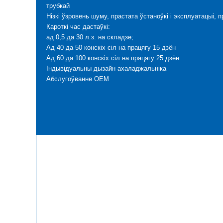
трубкай
Нізкі ўзровень шуму, прастата ўстаноўкі і эксплуатацыі,
Кароткі час дастаўкі:
ад 0,5 да 30 л.з. на складзе;
Ад 40 да 50 конскіх сіл на працягу 15 дзён
Ад 60 да 100 конскіх сіл на працягу 25 дзён
Індывідуальны дызайн ахаладжальніка
Абслугоўванне OEM