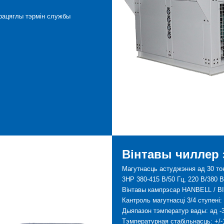
 працяглы тэрмін службы
Вінтавы чиллер
Магутнасць астуджэння ад 30 то
3HP 380-415 В/50 Гц, 220 В/380 В
Вінтавы кампрэсар HANBELL / B
Кантроль магутнасці 3/4 ступе
Дыяпазон тэмператур вады: ад -
Тэмпературная стабільнасць: +/-