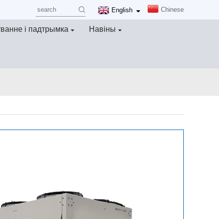
Chinese
English
ванне і падтрымка
Навіны