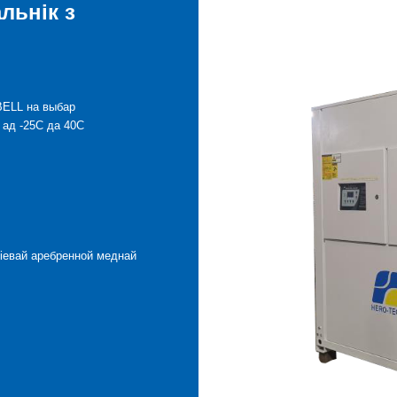
льнік з
ELL на выбар
 ад -25C да 40C
іевай аребренной меднай