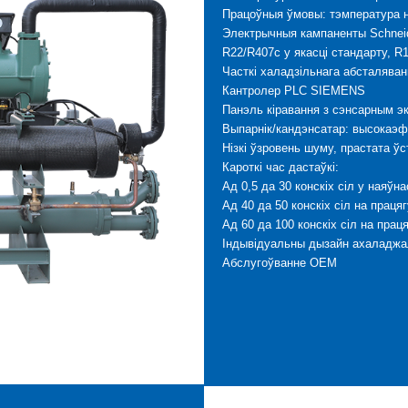
Працоўныя ўмовы: тэмпература н
Электрычныя кампаненты Schnei
R22/R407c у якасці стандарту, R
Часткі халадзільнага абсталява
Кантролер PLC SIEMENS
Панэль кіравання з сэнсарным э
Выпарнік/кандэнсатар: высокаэ
Нізкі ўзровень шуму, прастата ўс
Кароткі час дастаўкі:
Ад 0,5 да 30 конскіх сіл у наяўна
Ад 40 да 50 конскіх сіл на праця
Ад 60 да 100 конскіх сіл на прац
Індывідуальны дызайн ахаладжа
Абслугоўванне OEM