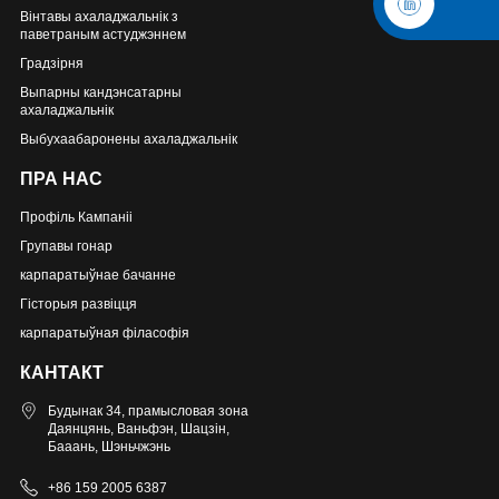
Вінтавы ахаладжальнік з
паветраным астуджэннем
Градзірня
Выпарны кандэнсатарны
ахаладжальнік
Выбухаабаронены ахаладжальнік
ПРА НАС
Профіль Кампаніі
Групавы гонар
карпаратыўнае бачанне
Гісторыя развіцця
карпаратыўная філасофія
КАНТАКТ
Будынак 34, прамысловая зона
Даянцянь, Ваньфэн, Шацзін,
Бааань, Шэньчжэнь
+86 159 2005 6387