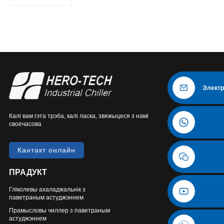
ахаладжальнік
Электр
Калі вам гэта трэба, калі ласка, звяжыцеся з намі
своечасова
Кантакт онлайн
ПРАДУКТ
Гліколевы ахаладжальнік з
паветраным астуджэннем
Прамысловы чиллер з паветраным
астуджэннем