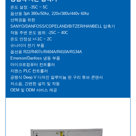
온도 설정: -35C ~ 5C
옵션용 3ph 380v/50hz, 220v/380v/440v 60hz
선택권을 위한
SANYO/DANFOSS/COPELAND/BITZER/HANBELL 압축기
작동 주변 온도 범위: -25C ~ 40C
온도 안정성:+/-1C ~ 2C
슈나이더 전기 부품
옵션용 R22/R407c/R404A/R410A/R134A
Emerson/Danfoss 냉동 부품
마이크로컴퓨터 컨트롤러
지멘스 PLC 컨트롤러
공랭식 Deep V 디자인 알루미늄 핀 구리 튜브 콘덴서
저소음, 간편한 설치 및 작동
OEM 및 ODM 서비스 제공