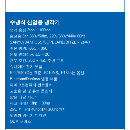
수냉식 산업용 냉각기
냉각 용량 3ton ~ 100ton
옵션용 3ph 380v/50hz, 220v/380v/440v 60hz
SANYO/DANFOSS/COPELAND/BITZER 압축기
수온 범위: -35C ~ 35C
온도 안정성:+/-1C ~ 2C
근무 조건:-25C ~ 45C 주변 온도
슈나이더 전기 부품
R22/R407C는 표준, R410A 및 R134a는 옵션
Emerson/Danfoss 냉동 부품
마이크로컴퓨터 컨트롤러
고효율 쉘 및 튜브 콘덴서
짧은 배달 시간:
재고 내에서 3hp ~ 30hp
25일 이내에 40hp에서 100hp까지
맞춤형 냉각기 디자인
OEM 서비스