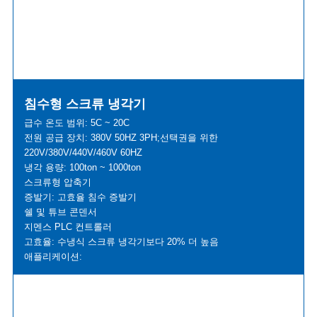
침수형 스크류 냉각기
급수 온도 범위: 5C ~ 20C
전원 공급 장치: 380V 50HZ 3PH;선택권을 위한
220V/380V/440V/460V 60HZ
냉각 용량: 100ton ~ 1000ton
스크류형 압축기
증발기: 고효율 침수 증발기
쉘 및 튜브 콘덴서
지멘스 PLC 컨트롤러
고효율: 수냉식 스크류 냉각기보다 20% 더 높음
애플리케이션: