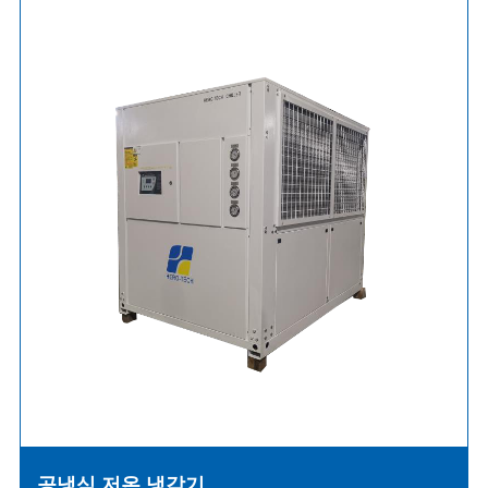
공냉식 저온 냉각기