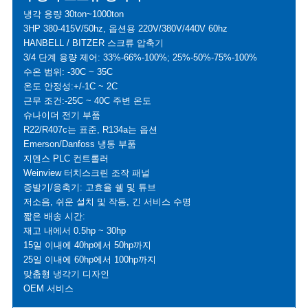
냉각 용량 30ton~1000ton
3HP 380-415V/50hz, 옵션용 220V/380V/440V 60hz
HANBELL / BITZER 스크류 압축기
3/4 단계 용량 제어: 33%-66%-100%; 25%-50%-75%-100%
수온 범위: -30C ~ 35C
온도 안정성:+/-1C ~ 2C
근무 조건:-25C ~ 40C 주변 온도
슈나이더 전기 부품
R22/R407c는 표준, R134a는 옵션
Emerson/Danfoss 냉동 부품
지멘스 PLC 컨트롤러
Weinview 터치스크린 조작 패널
증발기/응축기: 고효율 쉘 및 튜브
저소음, 쉬운 설치 및 작동, 긴 서비스 수명
짧은 배송 시간:
재고 내에서 0.5hp ~ 30hp
15일 이내에 40hp에서 50hp까지
25일 이내에 60hp에서 100hp까지
맞춤형 냉각기 디자인
OEM 서비스