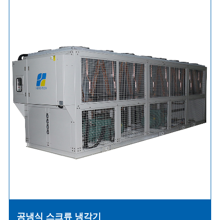
공냉식 스크류 냉각기