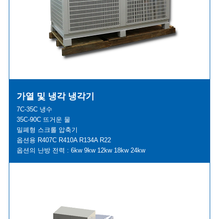
가열 및 냉각 냉각기
7C-35C 냉수
35C-90C 뜨거운 물
밀폐형 스크롤 압축기
옵션용 R407C R410A R134A R22
옵션의 난방 전력 : 6kw 9kw 12kw 18kw 24kw