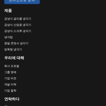
온라인으로 문의
제품
공냉식 글리콜 냉각기
공냉식 산업용 냉각기
공냉식 스크류 냉각기
냉각탑
증발 콘덴서 냉각기
방폭형 냉각기
우리에 대해
회사 프로필
그룹 명예
기업 비전
개발 이력
기업 철학
연락하다