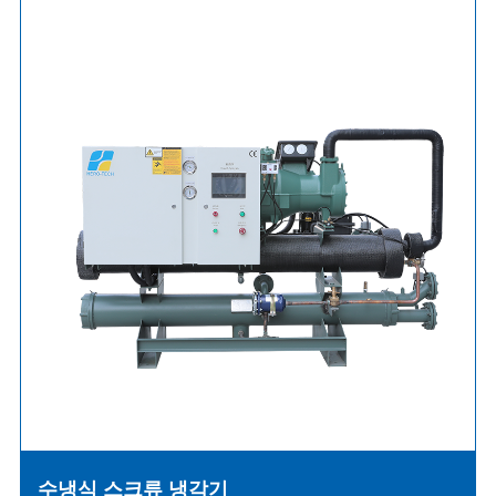
수냉식 스크류 냉각기