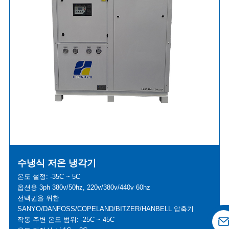
수냉식 저온 냉각기
온도 설정: -35C ~ 5C
옵션용 3ph 380v/50hz, 220v/380v/440v 60hz
선택권을 위한
SANYO/DANFOSS/COPELAND/BITZER/HANBELL 압축기
작동 주변 온도 범위: -25C ~ 45C