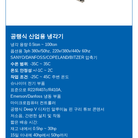
공랭식 산업용 냉각기
냉각 용량 0.5ton ~ 100ton
옵션용 3ph 380v/50hz, 220v/380v/440v 60hz
SANYO/DANFOSS/COPELAND/BITZER 압축기
수온 범위
: -35C ~ 35C
온도 안정성
:+/-1C ~ 2C
작업 조건
: -25C ~ 45C 주변 온도
슈나이더 전기 부품
표준으로 R22/R407c/R410A,
Emerson/Danfoss 냉동 부품
마이크로컴퓨터 컨트롤러
공랭식 Deep V 디자인 알루미늄 핀 구리 튜브 콘덴서
저소음, 간편한 설치 및 작동
짧은 배송 시간:
재고 내에서 0.5hp ~ 30hp
15일 이내에 40hp에서 50hp까지