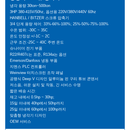
냉각 용량 30ton~500ton
3HP 380-415V/50hz, 옵션용 220V/380V/440V 60hz
HANBELL / BITZER 스크류 압축기
3/4 단계 용량 제어: 33%-66%-100%; 25%-50%-75%-100%
수온 범위: -30C ~ 35C
온도 안정성:+/-1C ~ 2C
근무 조건:-25C ~ 40C 주변 온도
슈나이더 전기 부품
R22/R407c는 표준, R134a는 옵션
Emerson/Danfoss 냉동 부품
지멘스 PLC 컨트롤러
Weinview 터치스크린 조작 패널
공랭식 Deep V 디자인 알루미늄 핀 구리 튜브 콘덴서
저소음, 쉬운 설치 및 작동, 긴 서비스 수명
짧은 배송 시간:
재고 내에서 0.5hp ~ 30hp;
15일 이내에 40hp에서 50hp까지
25일 이내에 60hp에서 100hp까지
맞춤형 냉각기 디자인
OEM 서비스