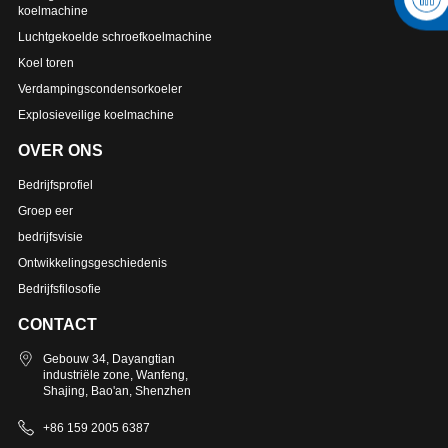
koelmachine
Luchtgekoelde schroefkoelmachine
Koel toren
Verdampingscondensorkoeler
Explosieveilige koelmachine
OVER ONS
Bedrijfsprofiel
Groep eer
bedrijfsvisie
Ontwikkelingsgeschiedenis
Bedrijfsfilosofie
CONTACT
Gebouw 34, Dayangtian
industriële zone, Wanfeng,
Shajing, Bao'an, Shenzhen
+86 159 2005 6387