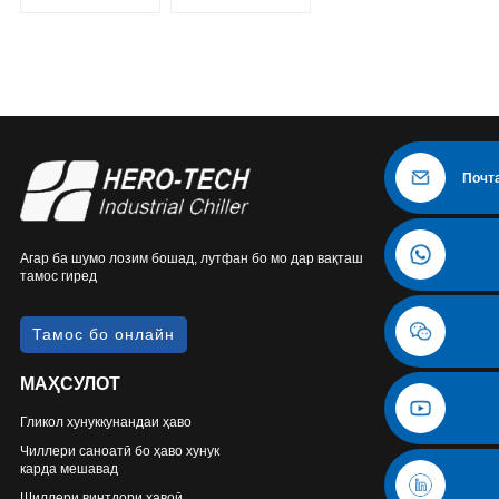
ҳарорати пасти
ҳарорати пасти
ҳаво
ҳаво
сардшаванда
сардшаванда
Почт
Агар ба шумо лозим бошад, лутфан бо мо дар вақташ
тамос гиред
Тамос бо онлайн
МАҲСУЛОТ
Гликол хунуккунандаи ҳаво
Чиллери саноатӣ бо ҳаво хунук
карда мешавад
Шиллери винтдори ҳавоӣ