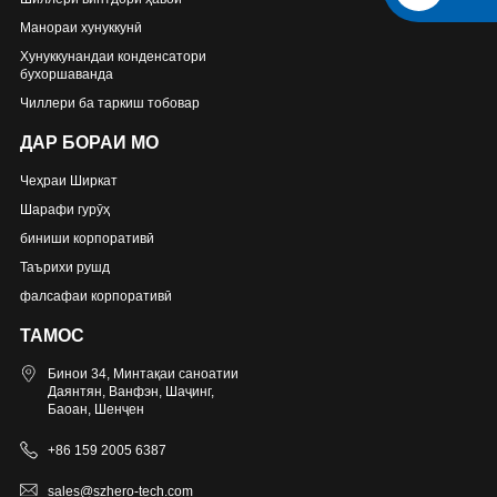
Манораи хунуккунӣ
Хунуккунандаи конденсатори
бухоршаванда
Чиллери ба таркиш тобовар
ДАР БОРАИ МО
Чеҳраи Ширкат
Шарафи гурӯҳ
биниши корпоративӣ
Таърихи рушд
фалсафаи корпоративӣ
ТАМОС
Бинои 34, Минтақаи саноатии
Даянтян, Ванфэн, Шаҷинг,
Баоан, Шенҷен
+86 159 2005 6387
sales@szhero-tech.com