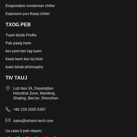
Evaporative condenser chiller
Explosion pov thawj chiller
TXOG PEB
Tuam txhab Profile
Pab pawg hwm
kev pom kev lag luam
Keeb kwm kev loj hlob
tuam txhab philosophy
TIV TAUJ
Lub tsev 34, Dayangtian
Industrial Zone, Wanfeng,
Shajing, Bao'an, Shenzhen
+86 159 2005 6387
sales@szhero-tech.com
Ua raws li peb ntawm: