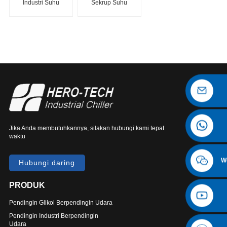
Industri Suhu
Sekrup Suhu
Rendah
Rendah
berpendingin
berpendingin
udara
udara
Jika Anda membutuhkannya, silakan hubungi kami tepat
waktu
W
Hubungi daring
PRODUK
Pendingin Glikol Berpendingin Udara
Pendingin Industri Berpendingin
Udara