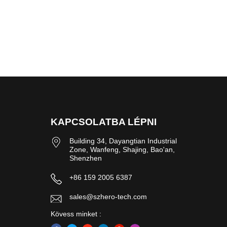
KAPCSOLATBA LÉPNI
Building 34, Dayangtian Industrial
Zone, Wanfeng, Shajing, Bao'an,
Shenzhen
+86 159 2005 6387
sales@szhero-tech.com
Kövess minket :