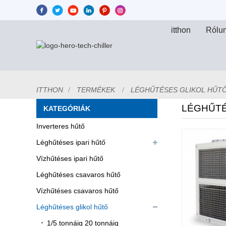
itthon
Rólu
ITTHON
TERMÉKEK
LÉGHŰTÉSES GLIKOL HŰT
LÉGHŰTÉ
KATEGÓRIÁK
Inverteres hűtő
Léghűtéses ipari hűtő
Vízhűtéses ipari hűtő
Léghűtéses csavaros hűtő
Vízhűtéses csavaros hűtő
Léghűtéses glikol hűtő
1/5 tonnáig 20 tonnáig