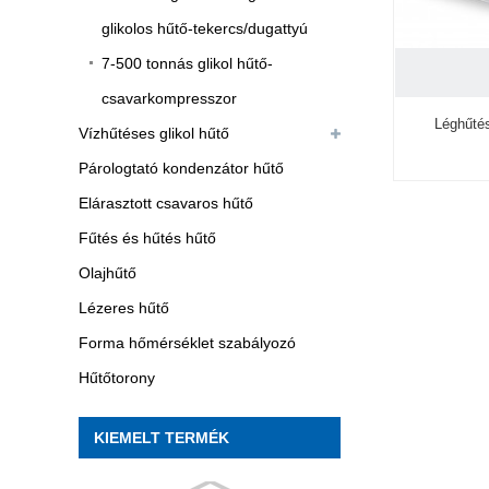
glikolos hűtő-tekercs/dugattyú
7-500 tonnás glikol hűtő-
csavarkompresszor
Léghűté
Vízhűtéses glikol hűtő
Párologtató kondenzátor hűtő
Elárasztott csavaros hűtő
Fűtés és hűtés hűtő
Olajhűtő
Lézeres hűtő
Forma hőmérséklet szabályozó
Hűtőtorony
KIEMELT TERMÉK