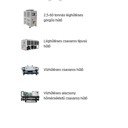
2,5-60 tonnás léghűtéses
görgős hűtő
Léghűtéses csavaros típusú
hűtő
Vízhűtéses csavaros hűtő
Vízhűtéses alacsony
hőmérsékletű csavaros hűtő