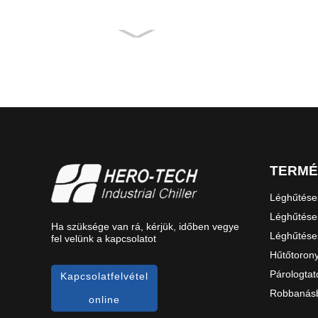
TERM
Léghűtéses
Léghűtéses
Ha szüksége van rá, kérjük, időben vegye
Léghűtése
fel velünk a kapcsolatot
Hűtőtoron
Párologtat
Kapcsolatfelvétel
Robbanásb
online