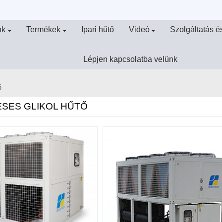
nk
Termékek
Ipari hűtő
Videó
Szolgáltatás 
Lépjen kapcsolatba velünk
Ő
SES GLIKOL HŰTŐ