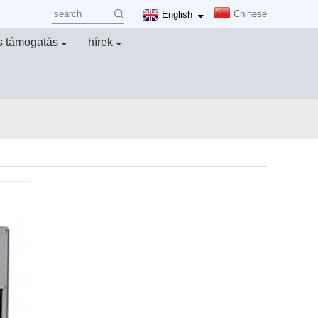
Chinese
English
és támogatás
hírek