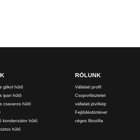
ÉK
RÓLUNK
 glikol hűtő
Vállalati profil
 ipari hűtő
Csoporttisztelet
s csavaros hűtő
vállalati jövőkép
y
Fejlődéstörténet
ó kondenzátor hűtő
céges filozófia
iztos hűtő