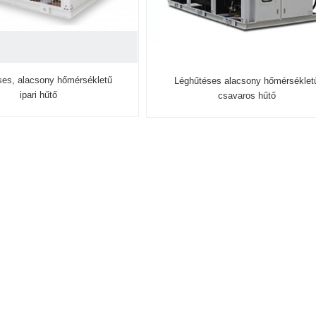
ses, alacsony hőmérsékletű
Léghűtéses alacsony hőmérséklet
ipari hűtő
csavaros hűtő