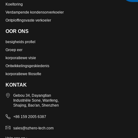
Koeltoring
Verdampende kondensorverkoeler
Ontploffingsvaste verkoeler
OOR ONS
besigheids profiel
Groep eer
korporatiewe visie
Ontwikkelingsgeskiedenis
korporatiewe filosofie
KONTAK
Gebou 34, Dayangtian
Industriële Sone, Wanfeng,
Shajing, Bao'an, Shenzhen
+86 159 2005 6387
sales@szhero-tech.com