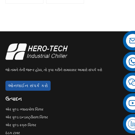
ઔદ્યોગિક ચિલર
ચિલર
જો તમને તેની જરૂર હોય, તો કૃપા કરીને સમયસર અમારો સંપર્ક કરો
ઓનલાઈન સંપર્ક કરો
ઉત્પાદન
એર કૂલ્ડ ગ્લાયકોલ ચિલર
એર કૂલ્ડ ઇન્ડસ્ટ્રીયલ ચિલર
એર કૂલ્ડ સ્ક્રુ ચિલર
ઠંડક ટાવર