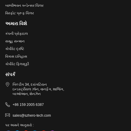
બાષ્પીભવન કન્ડેન્સર ચિલર
વિસ્ફોટ પ્રૂફ ચિલર
અમારા વિશે
કંપની પ્રોફાઇલ
સમૂહ સન્માન
કોર્પોરેટ દ્રષ્ટિ
વિકાસ ઇતિહાસ
કોર્પોરેટ ફિલસૂફી
સંપર્ક
બિલ્ડીંગ 34, દયંગટિયન
ઇન્ડસ્ટ્રીયલ ઝોન, વાનફેંગ, શાજિંગ,
બાઓઆન, શેનઝેન
+86 159 2005 6387
sales@szhero-tech.com
પર અમને અનુસરો :