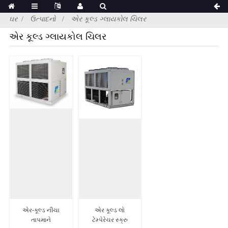
ઘર
ઉત્પાદનો
એર કૂલ્ડ ગ્લાયકોલ ચિલર
એર કૂલ્ડ ગ્લાયકોલ ચિલર
એર-કૂલ્ડ નીચા
એર કૂલ્ડ લો
તાપમાને
ટેમ્પેરેચર સ્ક્રુ