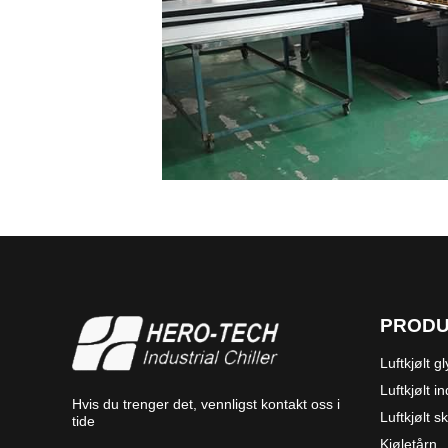
PROD
Luftkjølt g
Luftkjølt in
Hvis du trenger det, vennligst kontakt oss i
Luftkjølt s
tide
Kjøletårn