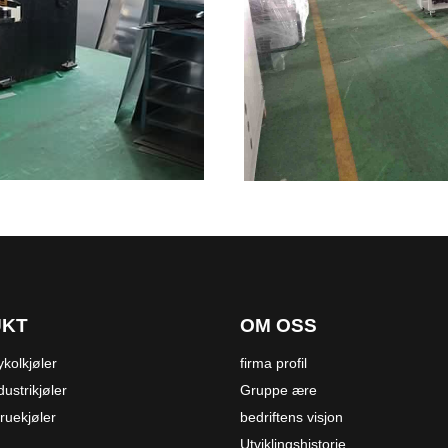
UKT
OM OSS
lykolkjøler
firma profil
dustrikjøler
Gruppe ære
kruekjøler
bedriftens visjon
Utviklingshistorie