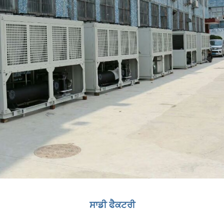
ਸਾਡੀ ਫੈਕਟਰੀ