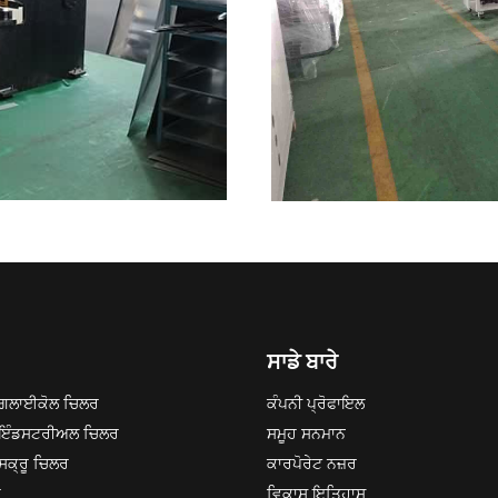
ਸਾਡੇ ਬਾਰੇ
ਗਲਾਈਕੋਲ ਚਿਲਰ
ਕੰਪਨੀ ਪ੍ਰੋਫਾਇਲ
 ਇੰਡਸਟਰੀਅਲ ਚਿਲਰ
ਸਮੂਹ ਸਨਮਾਨ
ਸਕ੍ਰੂ ਚਿਲਰ
ਕਾਰਪੋਰੇਟ ਨਜ਼ਰ
ਰ
ਵਿਕਾਸ ਇਤਿਹਾਸ