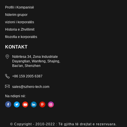
Profili i Kompanisë
Nderim grupor
vizioni i korporatës
Historia e Zhvillimit
filozofia e korporatës
KONTAKT
Ndërtesa 34, Zona Industriale
Dayangtian, Wanfeng, Shajing,
Bao'an, Shenzhen
+86 159 2005 6387
sales@szhero-tech.com
Na ndiqni në:
© Copyright - 2010-2022 : Të gjitha të drejtat e rezervuara.