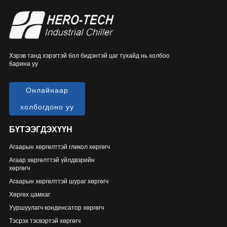
Хэрэв танд хэрэгтэй бол бидэнтэй цаг тухайд нь холбоо
барина уу
Онлайнаар
холбогдоно уу
БҮТЭЭГДЭХҮҮН
Агаарын хөргөлттэй гликол хөргөгч
Агаар хөргөлттэй үйлдвэрийн
хөргөгч
Агаарын хөргөлттэй шураг хөргөгч
Хөргөх цамхаг
Ууршуулагч конденсатор хөргөгч
Тэсрэх тэсвэртэй хөргөгч