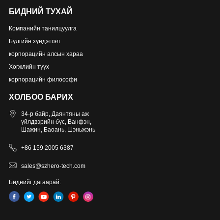
БИДНИЙ ТУХАЙ
Компанийн танилцуулга
Бүлгийн хүндэтгэл
корпорацийн алсын хараа
Хөгжлийн түүх
корпорацийн философи
ХОЛБОО БАРИХ
34-р байр, Даянтяны аж
үйлдвэрийн бүс, Ванфэн,
Шажин, Баоань, Шэньжэнь
+86 159 2005 6387
sales@szhero-tech.com
Биднийг дагаарай: