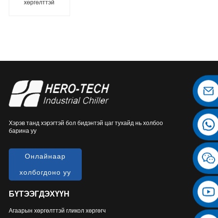
хөргөлттэй
шураг төрлийн
хөргөгч
Хэрэв танд хэрэгтэй бол бидэнтэй цаг тухайд нь холбоо
барина уу
Онлайнаар
холбогдоно уу
БҮТЭЭГДЭХҮҮН
Агаарын хөргөлттэй гликол хөргөгч