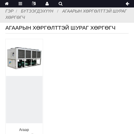
ГЭР
БҮТЭЭГДЭХҮҮН
АГААРЫН ХӨРГӨЛТТЭЙ ШУРАГ
ХӨРГӨГЧ
АГААРЫН ХӨРГӨЛТТЭЙ ШУРАГ ХӨРГӨГЧ
Агаар