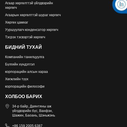
Агаар хөргөлттэй үйлдвэрийн
хөргөгч
Агаарын хөргөлттэй шураг хөргөгч
Хөргөх цамхаг
Ууршуулагч конденсатор хөргөгч
Тэсрэх тэсвэртэй хөргөгч
БИДНИЙ ТУХАЙ
Компанийн танилцуулга
Бүлгийн хүндэтгэл
корпорацийн алсын хараа
Хөгжлийн түүх
корпорацийн философи
ХОЛБОО БАРИХ
34-р байр, Даянтяны аж
үйлдвэрийн бүс, Ванфэн,
Шажин, Баоань, Шэньжэнь
+86 159 2005 6387