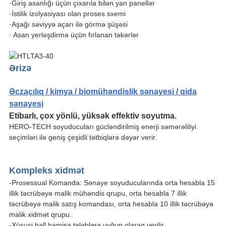
·Giriş asanlığı üçün çıxarıla bilən yan panellər
·İstilik izolyasiyası olan proses sxemi
·Aşağı səviyyə açarı ilə görmə şüşəsi
· Asan yerləşdirmə üçün fırlanan təkərlər
Ərizə
Əczaçılıq / kimya / biomühəndislik sənayesi / qida
sənayesi
Etibarlı, çox yönlü, yüksək effektiv soyutma.
HERO-TECH soyuducuları gücləndirilmiş enerji səmərəliliyi
seçimləri ilə geniş çeşidli tətbiqlərə dəyər verir.
Kompleks xidmət
-Prosessual Komanda: Sənaye soyuducularında orta hesabla 15
illik təcrübəyə malik mühəndis qrupu, orta hesabla 7 illik
təcrübəyə malik satış komandası, orta hesabla 10 illik təcrübəyə
malik xidmət qrupu.
-Xüsusi həll həmişə tələblərə uyğun olaraq verilir.