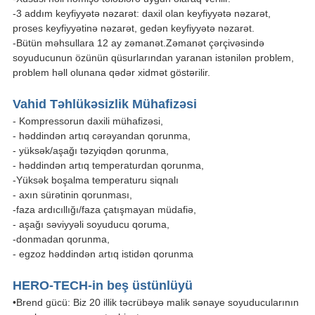
-3 addım keyfiyyətə nəzarət: daxil olan keyfiyyətə nəzarət,
proses keyfiyyətinə nəzarət, gedən keyfiyyətə nəzarət.
-Bütün məhsullara 12 ay zəmanət.Zəmanət çərçivəsində
soyuducunun özünün qüsurlarından yaranan istənilən problem,
problem həll olunana qədər xidmət göstərilir.
Vahid Təhlükəsizlik Mühafizəsi
- Kompressorun daxili mühafizəsi,
- həddindən artıq cərəyandan qorunma,
- yüksək/aşağı təzyiqdən qorunma,
- həddindən artıq temperaturdan qorunma,
-Yüksək boşalma temperaturu siqnalı
- axın sürətinin qorunması,
-faza ardıcıllığı/faza çatışmayan müdafiə,
- aşağı səviyyəli soyuducu qoruma,
-donmadan qorunma,
- egzoz həddindən artıq istidən qorunma
HERO-TECH-in beş üstünlüyü
•Brend gücü: Biz 20 illik təcrübəyə malik sənaye soyuducularının