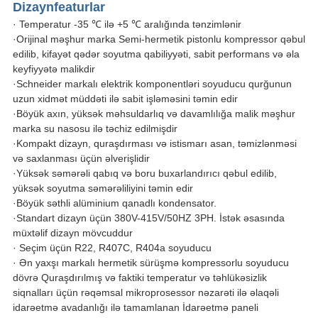
Dizayn
fea
turlar
· Temperatur -35 ℃ ilə +5 ℃ aralığında tənzimlənir
·Orijinal məşhur marka Semi-hermetik pistonlu kompressor qəbul
edilib, kifayət qədər soyutma qabiliyyəti, sabit performans və əla
keyfiyyətə malikdir
·Schneider markalı elektrik komponentləri soyuducu qurğunun
uzun xidmət müddəti ilə sabit işləməsini təmin edir
·Böyük axın, yüksək məhsuldarlıq və davamlılığa malik məşhur
marka su nasosu ilə təchiz edilmişdir
·Kompakt dizayn, quraşdırması və istismarı asan, təmizlənməsi
və saxlanması üçün əlverişlidir
·Yüksək səmərəli qabıq və boru buxarlandırıcı qəbul edilib,
yüksək soyutma səmərəliliyini təmin edir
·Böyük səthli alüminium qanadlı kondensator.
·Standart dizayn üçün 380V-415V/50HZ 3PH. İstək əsasında
müxtəlif dizayn mövcuddur
· Seçim üçün R22, R407C, R404a soyuducu
· Ən yaxşı markalı hermetik sürüşmə kompressorlu soyuducu
dövrə Quraşdırılmış və faktiki temperatur və təhlükəsizlik
siqnalları üçün rəqəmsal mikroprosessor nəzarəti ilə əlaqəli
idarəetmə avadanlığı ilə tamamlanan İdarəetmə paneli