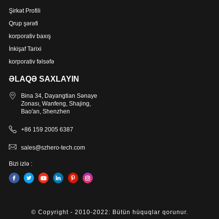
Şirkət Profili
Qrup şərəfi
korporativ baxış
İnkişaf Tarixi
korporativ fəlsəfə
ƏLAQƏ SAXLAYIN
Bina 34, Dayangtian Sənaye
Zonası, Wanfeng, Shajing,
Bao'an, Shenzhen
+86 159 2005 6387
sales@szhero-tech.com
Bizi izlə :
© Copyright - 2010-2022: Bütün hüquqlar qorunur.