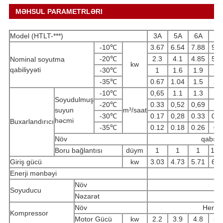
MƏHSUL PARAMETRLƏRI
Model (HTLT-***)
3A
5A
6A
8A
-10℃
3.67
6.54
7.88
9.8
-20℃
2.3
4.1
4.85
5.7
Nominal soyutma
kw
qabiliyyəti
-30℃
1
1.6
1.9
2.
-35℃
0.67
1.04
1.5
2.
-10℃
0,65
1.1
1.3
1.
Soyudulmuş
-20℃
0.33
0,52
0,69
1.
suyun
m³/saat
-30℃
0.17
0,28
0.33
0.4
həcmi
Buxarlandırıcı
-35℃
0.12
0.18
0.26
0.
Növ
qabıq v
Boru bağlantısı
düym
1
1
1
1-1
Giriş gücü
kw
3.03
4.73
5.71
6.9
Enerji mənbəyi
Növ
Soyuducu
Nəzarət
Te
Növ
Hermet
Kompressor
Motor Gücü
kw
2.2
3.9
4.8
5.