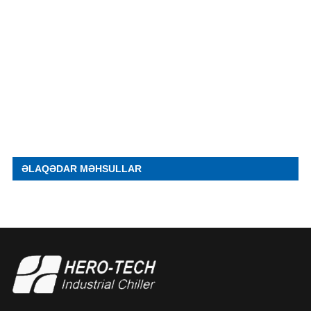
ƏLAQƏDAR MƏHSULLAR