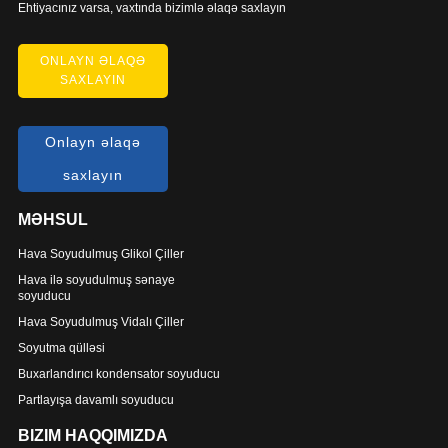
Ehtiyacınız varsa, vaxtında bizimlə əlaqə saxlayın
ONLAYN ƏLAQƏ
SAXLAYIN
Onlayn əlaqə
saxlayın
MƏHSUL
Hava Soyudulmuş Glikol Çiller
Hava ilə soyudulmuş sənaye
soyuducu
Hava Soyudulmuş Vidalı Çiller
Soyutma qülləsi
Buxarlandırıcı kondensator soyuducu
Partlayışa davamlı soyuducu
BIZIM HAQQIMIZDA