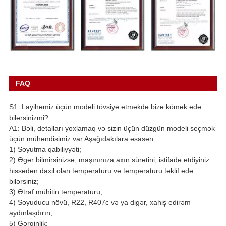
FAQ
S1: Layihəmiz üçün modeli tövsiyə etməkdə bizə kömək edə
bilərsinizmi?
A1: Bəli, detalları yoxlamaq və sizin üçün düzgün modeli seçmək
üçün mühəndisimiz var.Aşağıdakılara əsasən:
1) Soyutma qabiliyyəti;
2) Əgər bilmirsinizsə, maşınınıza axın sürətini, istifadə etdiyiniz
hissədən daxil olan temperaturu və temperaturu təklif edə
bilərsiniz;
3) Ətraf mühitin temperaturu;
4) Soyuducu növü, R22, R407c və ya digər, xahiş edirəm
aydınlaşdırın;
5) Gərginlik;