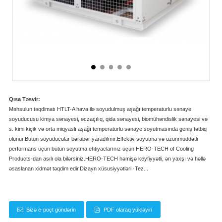
Qısa Təsvir:
Məhsulun təqdimatı HTLT-A hava ilə soyudulmuş aşağı temperaturlu sənaye
soyuducusu kimya sənayesi, əczaçılıq, qida sənayesi, biomühəndislik sənayesi və
s. kimi kiçik və orta miqyaslı aşağı temperaturlu sənaye soyutmasında geniş tətbiq
olunur.Bütün soyuducular bərabər yaradılmır.Effektiv soyutma və uzunmüddətli
performans üçün bütün soyutma ehtiyaclarınız üçün HERO-TECH of Cooling
Products-dan asılı ola bilərsiniz.HERO-TECH həmişə keyfiyyətli, ən yaxşı və həllə
əsaslanan xidmət təqdim edir.Dizayn xüsusiyyətləri ·Tez...
Bizə e-poçt göndərin
PDF olaraq yükləyin