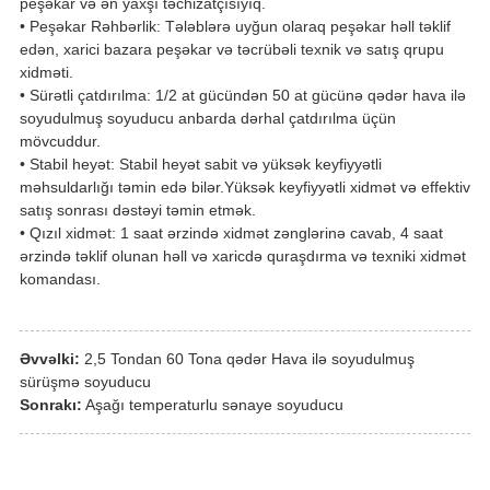
peşəkar və ən yaxşı təchizatçısıyıq.
• Peşəkar Rəhbərlik: Tələblərə uyğun olaraq peşəkar həll təklif
edən, xarici bazara peşəkar və təcrübəli texnik və satış qrupu
xidməti.
• Sürətli çatdırılma: 1/2 at gücündən 50 at gücünə qədər hava ilə
soyudulmuş soyuducu anbarda dərhal çatdırılma üçün
mövcuddur.
• Stabil heyət: Stabil heyət sabit və yüksək keyfiyyətli
məhsuldarlığı təmin edə bilər.Yüksək keyfiyyətli xidmət və effektiv
satış sonrası dəstəyi təmin etmək.
• Qızıl xidmət: 1 saat ərzində xidmət zənglərinə cavab, 4 saat
ərzində təklif olunan həll və xaricdə quraşdırma və texniki xidmət
komandası.
Əvvəlki:
2,5 Tondan 60 Tona qədər Hava ilə soyudulmuş
sürüşmə soyuducu
Sonrakı:
Aşağı temperaturlu sənaye soyuducu