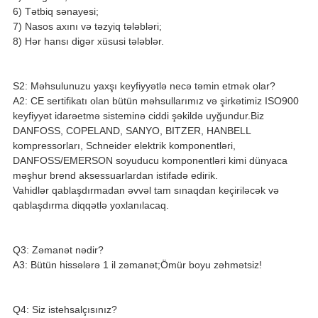
6) Tətbiq sənayesi;
7) Nasos axını və təzyiq tələbləri;
8) Hər hansı digər xüsusi tələblər.
S2: Məhsulunuzu yaxşı keyfiyyətlə necə təmin etmək olar?
A2: CE sertifikatı olan bütün məhsullarımız və şirkətimiz ISO900
keyfiyyət idarəetmə sisteminə ciddi şəkildə uyğundur.Biz
DANFOSS, COPELAND, SANYO, BITZER, HANBELL
kompressorları, Schneider elektrik komponentləri,
DANFOSS/EMERSON soyuducu komponentləri kimi dünyaca
məşhur brend aksessuarlardan istifadə edirik.
Vahidlər qablaşdırmadan əvvəl tam sınaqdan keçiriləcək və
qablaşdırma diqqətlə yoxlanılacaq.
Q3: Zəmanət nədir?
A3: Bütün hissələrə 1 il zəmanət;Ömür boyu zəhmətsiz!
Q4: Siz istehsalçısınız?