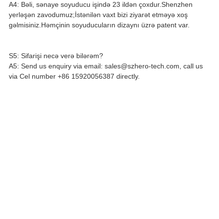
A4: Bəli, sənaye soyuducu işində 23 ildən çoxdur.Shenzhen
yerləşən zavodumuz;İstənilən vaxt bizi ziyarət etməyə xoş
gəlmisiniz.Həmçinin soyuducuların dizaynı üzrə patent var.
S5: Sifarişi necə verə bilərəm?
A5: Send us enquiry via email: sales@szhero-tech.com, call us
via Cel number +86 15920056387 directly.