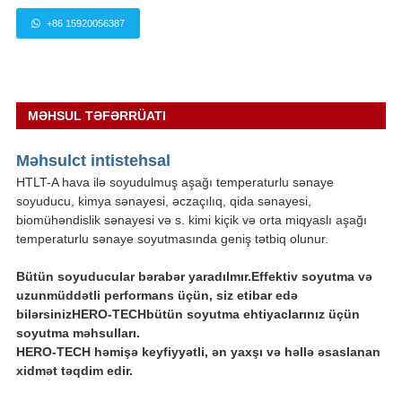
+86 15920056387
MƏHSUL TƏFƏRRÜATI
Məhsul
ct int
istehsal
HTLT-A hava ilə soyudulmuş aşağı temperaturlu sənaye
soyuducu, kimya sənayesi, əczaçılıq, qida sənayesi,
biomühəndislik sənayesi və s. kimi kiçik və orta miqyaslı aşağı
temperaturlu sənaye soyutmasında geniş tətbiq olunur.
Bütün soyuducular bərabər yaradılmır.Effektiv soyutma və
uzunmüddətli performans üçün, siz etibar edə
bilərsiniz
HERO-TECH
bütün soyutma ehtiyaclarınız üçün
soyutma məhsulları.
HERO-TECH həmişə keyfiyyətli, ən yaxşı və həllə əsaslanan
xidmət təqdim edir.