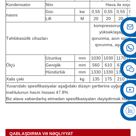
Kondensator
Növ
Hava ilə soyudu
Güc
kw
0,55
0,55
0,55
0,5
nasos
Lift
M
20
20
20
20
kompressorun daxili 
yüksək/aşağı təzy
Təhlükəsizlik cihazları
qorunma, axın sürətind
qorunma, aşağı səvi
işlənm
Uzunluq
mm
1030
1030
1170
135
Ölçü
Genişlik
mm
560
610
610
68
Hündürlük
mm
1330
1330
1390
152
Xalis çəki
kg
135
175
210
31
Yuxarıdakı spesifikasiyalar aşağıdakı dizayn şərtlərinə uyğundur: 
məhlulunun həcm hissəsi 47.8%
Biz əlavə xəbərdarlıq etmədən spesifikasiyaları dəyişdirmək hüqu
QABLAŞDIRMA VƏ NƏQLIYYAT