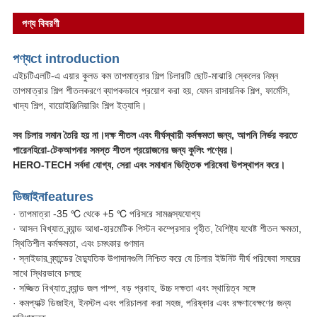
পণ্য বিবরণী
পণ্য
ct int
roduction
এইচটিএলটি-এ এয়ার কুলড কম তাপমাত্রার শিল্প চিলারটি ছোট-মাঝারি স্কেলের নিম্ন
তাপমাত্রার শিল্প শীতলকরণে ব্যাপকভাবে প্রয়োগ করা হয়, যেমন রাসায়নিক শিল্প, ফার্মেসি,
খাদ্য শিল্প, বায়োইঞ্জিনিয়ারিং শিল্প ইত্যাদি।
সব চিলার সমান তৈরি হয় না।দক্ষ শীতল এবং দীর্ঘস্থায়ী কর্মক্ষমতা জন্য, আপনি নির্ভর করতে
পারেন
হিরো-টেক
আপনার সমস্ত শীতল প্রয়োজনের জন্য কুলিং পণ্যের।
HERO-TECH সর্বদা যোগ্য, সেরা এবং সমাধান ভিত্তিক পরিষেবা উপস্থাপন করে।
ডিজাইন
fea
tures
· তাপমাত্রা -35 ℃ থেকে +5 ℃ পরিসরে সামঞ্জস্যযোগ্য
· আসল বিখ্যাত ব্র্যান্ড আধা-হারমেটিক পিস্টন কম্প্রেসার গৃহীত, বৈশিষ্ট্য যথেষ্ট শীতল ক্ষমতা,
স্থিতিশীল কর্মক্ষমতা, এবং চমৎকার গুণমান
· স্নাইডার ব্র্যান্ডের বৈদ্যুতিক উপাদানগুলি নিশ্চিত করে যে চিলার ইউনিট দীর্ঘ পরিষেবা সময়ের
সাথে স্থিরভাবে চলছে
· সজ্জিত বিখ্যাত ব্র্যান্ড জল পাম্প, বড় প্রবাহ, উচ্চ দক্ষতা এবং স্থায়িত্ব সঙ্গে
· কমপ্যাক্ট ডিজাইন, ইনস্টল এবং পরিচালনা করা সহজ, পরিষ্কার এবং রক্ষণাবেক্ষণের জন্য