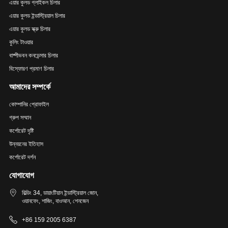
এয়ার কুলড গ্লাইকল চিলার
এয়ার কুলড ইন্ডাস্ট্রিয়াল চিলার
এয়ার কুলড স্ক্রু চিলার
কুলিং টাওয়ার
বাষ্পীভবন কনডেন্সার চিলার
বিস্ফোরণ প্রমাণ চিলার
আমাদের সম্পর্কে
কোম্পানির প্রোফাইল
গ্রুপ সম্মান
কর্পোরেট দৃষ্টি
উন্নয়নের ইতিহাস
কর্পোরেট দর্শন
যোগাযোগ
বিল্ডিং 34, ডায়াংটিয়ান ইন্ডাস্ট্রিয়াল জোন,
ওয়ানফেং, শাজিং, বাওআন, শেনজেন
+86 159 2005 6387