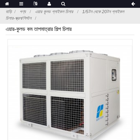
বাড়ি
পণ্য
এয়ার কুলড গ্লাইকল চিলার
1/5টন থেকে 20টন গ্লাইকল
চিলার-স্ক্রল/পিস্টন
এয়ার-কুলড কম তাপমাত্রার শিল্প চিলার