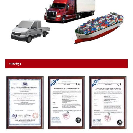
সনদপত্র