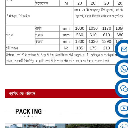
উত্তোলন
M
20
20
20
20
সংকোচকারী অভ্যন্তরীণ সুরক্ষা, বর্তমান সুর
নিরাপত্তা ডিভাইস
সুরক্ষা, ফেজ সিকোয়েন্স/ফেজ অনুপস্থিত সুরক
দৈর্ঘ্য
mm
1030
1030
1170
1350
মাত্রা
প্রস্থ
mm
560
610
610
680
উচ্চতা
mm
1330
1330
1390
1520
নেট ওজন
kg
135
175
210
310
উপরের স্পেসিফিকেশনগুলি নিম্নলিখিত ডিজাইনের শর্ত অনুসারে: 1. ঘনীভূত তাপমাত্রা 45℃
আমরা পরবর্তী বিজ্ঞপ্তি ছাড়াই স্পেসিফিকেশন পরিবর্তন করার অধিকার সংরক্ষণ করি
প্যাকিং এবং পরিবহন