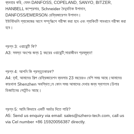
ব্যবহার করি, যেমন DANFOSS, COPELAND, SANYO, BITZER,
HANBELL কম্প্রেসার, Schneider বৈদ্যুতিক উপাদান,
DANFOSS/EMERSON রেফ্রিজারেশন উপাদান।
ইউনিটগুলি প্যাকেজের আগে সম্পূর্ণরূপে পরীক্ষা করা হবে এবং প্যাকিংটি সাবধানে পরীক্ষা করা
হবে।
প্রশ্ন 3: ওয়ারেন্টি কি?
A3: সমস্ত অংশের জন্য 1 বছরের ওয়ারেন্টি;সারাজীবন শ্রমমুক্ত!
প্রশ্ন 4: আপনি কি প্রস্তুতকারক?
A4: হ্যাঁ, আমাদের শিল্প রেফ্রিজারেশন ব্যবসায় 23 বছরেরও বেশি সময় আছে।আমাদের
কারখানা Shenzhen অবস্থিত;যে কোন সময় আমাদের দেখার জন্য স্বাগতম।চিলার
ডিজাইনের পেটেন্টও আছে।
প্রশ্ন 5: আমি কিভাবে একটি অর্ডার দিতে পারি?
A5: Send us enquiry via email: sales@szhero-tech.com, call us
via Cel number +86 15920056387 directly.