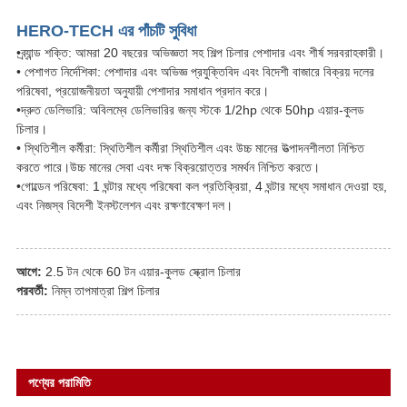
HERO-TECH এর পাঁচটি সুবিধা
•ব্র্যান্ড শক্তি: আমরা 20 বছরের অভিজ্ঞতা সহ শিল্প চিলার পেশাদার এবং শীর্ষ সরবরাহকারী।
• পেশাগত নির্দেশিকা: পেশাদার এবং অভিজ্ঞ প্রযুক্তিবিদ এবং বিদেশী বাজারে বিক্রয় দলের
পরিষেবা, প্রয়োজনীয়তা অনুযায়ী পেশাদার সমাধান প্রদান করে।
•দ্রুত ডেলিভারি: অবিলম্বে ডেলিভারির জন্য স্টকে 1/2hp থেকে 50hp এয়ার-কুলড
চিলার।
• স্থিতিশীল কর্মীরা: স্থিতিশীল কর্মীরা স্থিতিশীল এবং উচ্চ মানের উত্পাদনশীলতা নিশ্চিত
করতে পারে।উচ্চ মানের সেবা এবং দক্ষ বিক্রয়োত্তর সমর্থন নিশ্চিত করতে।
•গোল্ডেন পরিষেবা: 1 ঘন্টার মধ্যে পরিষেবা কল প্রতিক্রিয়া, 4 ঘন্টার মধ্যে সমাধান দেওয়া হয়,
এবং নিজস্ব বিদেশী ইনস্টলেশন এবং রক্ষণাবেক্ষণ দল।
আগে:
2.5 টন থেকে 60 টন এয়ার-কুলড স্ক্রোল চিলার
পরবর্তী:
নিম্ন তাপমাত্রা শিল্প চিলার
পণ্যের পরামিতি