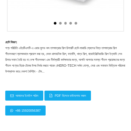
ছোট বিবরণ:
পণ্য পরিচিতি এইচটিএলটি-এ এয়ার কুলড কম তাপমাত্রার শিল্প চিলারটি ছোট-মাঝারি স্কেলের নিম্ন তাপমাত্রার শিল্প
শীতলকরণে ব্যাপকভাবে প্রয়োগ করা হয়, যেমন রাসায়নিক শিল্প, ফার্মেসি, খাদ্য শিল্প, বায়োইঞ্জিনিয়ারিং শিল্প ইত্যাদি।সব
চিলার সমান তৈরি হয় না।দক্ষ শীতলকরণ এবং দীর্ঘস্থায়ী কর্মক্ষমতার জন্য, আপনি আপনার সমস্ত শীতল প্রয়োজনের জন্য
শীতল পণ্যের হিরো-টেকের উপর নির্ভর করতে পারেন।HERO-TECH সর্বদা যোগ্য, সেরা এবং সমাধান ভিত্তিক পরিষেবা
উপস্থাপন করে।নকশা বৈশিষ্ট্য · টেম...
আমাদের ইমেইল পাঠান
PDF হিসেবে ডাউনলোড করুন
+86 15920056387