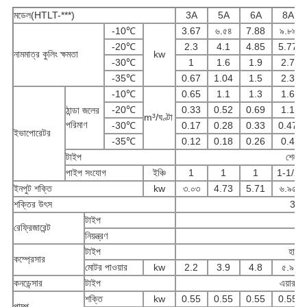
মডেল(HTLT-***)
3A
5A
6A
8A
-10℃
3.67
৬.৫৪
7.88
৯.৮৯
-20℃
2.3
4.1
4.85
5.77
নামমাত্র কুলিং ক্ষমতা
kw
-30℃
1
1.6
1.9
2.7
-35℃
0.67
1.04
1.5
2.3
-10℃
0.65
1.1
1.3
1.6
-20℃
0.33
0.52
0.69
1.1
ঠান্ডা জলের
m³/ঘণ্টা
পরিমাণ
-30℃
0.17
0.28
0.33
0.47
ইভাপোরেটর
-35℃
0.12
0.18
0.26
0.4
টাইপ
শেল এব
পাইপ সংযোগ
ইঞ্চি
1
1
1
1-1/2
ইনপুট শক্তি
kw
৩.০৩
4.73
5.71
৬.৯৫
শক্তির উৎস
3PH
টাইপ
রেফ্রিজারেন্ট
নিয়ন্ত্রণ
টাইপ
হারমে
কম্প্রেসার
মোটর পাওয়ার
kw
2.2
3.9
4.8
৫.৯
কনডেন্সার
টাইপ
এয়ার ক
শক্তি
kw
0.55
0.55
0.55
0.55
পাম্প