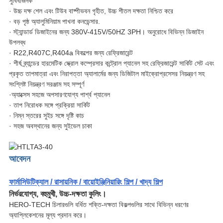
সুবিধাজনক
· উচ্চ দক্ষ শেল এবং টিউব বাষ্পীভবন গৃহীত, উচ্চ শীতল দক্ষতা নিশ্চিত করে
· বড় পৃষ্ঠ অ্যালুমিনিয়াম পাখনা কনডেন্সার.
· স্ট্যান্ডার্ড ডিজাইনের জন্য 380V-415V/50HZ 3PH। অনুরোধে বিভিন্ন ডিজাইন
উপলব্ধ
· R22,R407C,R404a বিকল্পের জন্য রেফ্রিজারেন্ট
· শীর্ষ ব্র্যান্ডের হারমেটিক স্ক্রোল কম্প্রেসার কন্ট্রোল প্যানেল সহ রেফ্রিজারেন্ট সার্কিট সেট এবং
প্রকৃত তাপমাত্রা এবং নিরাপত্তা অ্যালার্মের জন্য ডিজিটাল মাইক্রোপ্রসেসর নিয়ন্ত্রণ সহ
সংশ্লিষ্ট নিয়ন্ত্রণ সরঞ্জাম সহ সম্পূর্ণ
·অ্যাক্সেস সহজে অপসারণযোগ্য পার্শ্ব প্যানেল
· তাপ নিরোধক সঙ্গে প্রক্রিয়া সার্কিট
· নিম্ন স্তরের সুইচ সঙ্গে দৃষ্টি কাচ
· সহজ অবস্থানের জন্য সুইভেল চাকা
আবেদন
ফার্মাসিউটিক্যাল / রাসায়নিক / বায়োইঞ্জিনিয়ারিং শিল্প / খাদ্য শিল্প
নির্ভরযোগ্য, বহুমুখী, উচ্চ-দক্ষতা কুলিং।
HERO-TECH চিলারগুলি বর্ধিত শক্তি-দক্ষতা বিকল্পগুলির সাথে বিভিন্ন ধরণের
অ্যাপ্লিকেশনের মূল্য প্রদান করে।