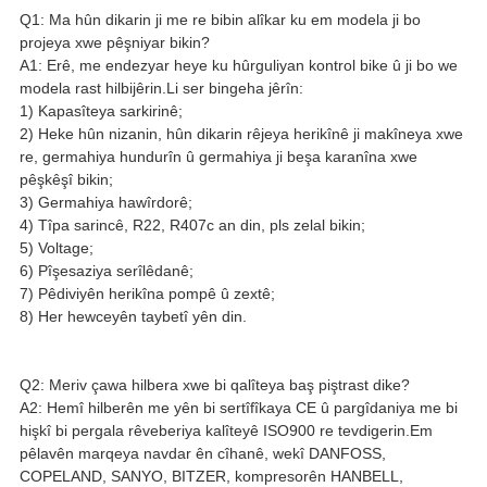
Q1: Ma hûn dikarin ji me re bibin alîkar ku em modela ji bo
projeya xwe pêşniyar bikin?
A1: Erê, me endezyar heye ku hûrguliyan kontrol bike û ji bo we
modela rast hilbijêrin.Li ser bingeha jêrîn:
1) Kapasîteya sarkirinê;
2) Heke hûn nizanin, hûn dikarin rêjeya herikînê ji makîneya xwe
re, germahiya hundurîn û germahiya ji beşa karanîna xwe
pêşkêşî bikin;
3) Germahiya hawîrdorê;
4) Tîpa sarincê, R22, R407c an din, pls zelal bikin;
5) Voltage;
6) Pîşesaziya serîlêdanê;
7) Pêdiviyên herikîna pompê û zextê;
8) Her hewceyên taybetî yên din.
Q2: Meriv çawa hilbera xwe bi qalîteya baş piştrast dike?
A2: Hemî hilberên me yên bi sertîfîkaya CE û pargîdaniya me bi
hişkî bi pergala rêveberiya kalîteyê ISO900 re tevdigerin.Em
pêlavên marqeya navdar ên cîhanê, wekî DANFOSS,
COPELAND, SANYO, BITZER, kompresorên HANBELL,