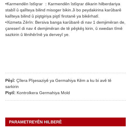
•Karmendên îstîqrar ：Karmendên îstîqrar dikarin hilberdariya
stabîl û qalîteya bilind misoger bikin.Ji bo peydakirina karûbarê
kalîteya bilind û piştgiriya piştî firotanê ya bikêrhatî.
•Xizmeta Zêrîn: Bersiva banga karûbarê di nav 1 demjimêran de,
çareserî di nav 4 demjimêran de tê pêşkêş kirin, û xwedan tîmê
sazkirin û lênihêrînê ya derveyî ye.
Pêşî:
Çîlera Pîşesaziyê ya Germahiya Kêm a ku bi avê tê
sarkirin
Piştî:
Kontrolkera Germahiya Mold
PARAMETREYÊN HILBERÊ