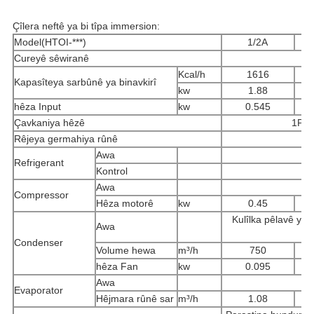
Çîlera neftê ya bi tîpa immersion:
Model(HTOI-***)
1/2A
Cureyê sêwiranê
Kcal/h
1616
Kapasîteya sarbûnê ya binavkirî
kw
1.88
hêza Input
kw
0.545
Çavkaniya hêzê
1PH 
Rêjeya germahiya rûnê
Awa
Refrigerant
Kontrol
Awa
Compressor
Hêza motorê
kw
0.45
Kulîlka pêlavê ya a
Awa
Condenser
Volume hewa
m³/h
750
hêza Fan
kw
0.095
Awa
Evaporator
Hêjmara rûnê sar
m³/h
1.08