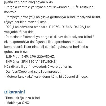
jiyana karûbarê dirêj peyda bikin.
-Pergala kontrolê ya taybetî hatî sêwirandin, ± 1℃ rastbûna
kontrolê.
-Pompeya neftê ya ji bo şilava germahiya bilind, tansiyona bilind,
rêjeya herikîna mezin û stabîl.
-R22 ji bo sêwirana standard, R407C, R134A, R410A ji bo
vebijarkê tê barkirin.
-Parastina bêkêmasî ya pergalê, di nav de tansiyona bilind /
nizm, germahiya dakêşana bilind, germbûna motora
kompresorê, li ser niha, dij-cemişê, guheztina herikînê û
guheztina bilez.
-1/2HP ber 2HP: 1PH 220V/50HZ.
-3HP û jor: 3PH 380-V-415V/50HZ.
Hêz dikare li gorî hewcedariyê were guhertin.
-Danfoss/Copeland scroll compressor.
- Motora fanek aksî ya bi deng kêm, bi bêdengî dimeşe.
Bikaranînî
-Tirxek, tîrêjê leza bilind
- Makîneya CNC