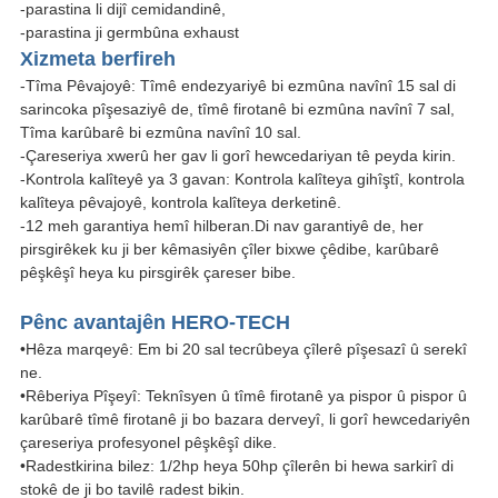
-parastina li dijî cemidandinê,
-parastina ji germbûna exhaust
Xizmeta berfireh
-Tîma Pêvajoyê: Tîmê endezyariyê bi ezmûna navînî 15 sal di
sarincoka pîşesaziyê de, tîmê firotanê bi ezmûna navînî 7 sal,
Tîma karûbarê bi ezmûna navînî 10 sal.
-Çareseriya xwerû her gav li gorî hewcedariyan tê peyda kirin.
-Kontrola kalîteyê ya 3 gavan: Kontrola kalîteya gihîştî, kontrola
kalîteya pêvajoyê, kontrola kalîteya derketinê.
-12 meh garantiya hemî hilberan.Di nav garantiyê de, her
pirsgirêkek ku ji ber kêmasiyên çîler bixwe çêdibe, karûbarê
pêşkêşî heya ku pirsgirêk çareser bibe.
Pênc avantajên HERO-TECH
•Hêza marqeyê: Em bi 20 sal tecrûbeya çîlerê pîşesazî û serekî
ne.
•Rêberiya Pîşeyî: Teknîsyen û tîmê firotanê ya pispor û pispor û
karûbarê tîmê firotanê ji bo bazara derveyî, li gorî hewcedariyên
çareseriya profesyonel pêşkêşî dike.
•Radestkirina bilez: 1/2hp heya 50hp çîlerên bi hewa sarkirî di
stokê de ji bo tavilê radest bikin.