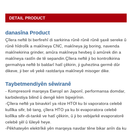
DETAIL PRODUCT
danasîna Product
Çîlera neftê bi berfirehî di sarkirina rûnê rûnê rûnê şaxê sereke û
rûnê hîdrolîk a makîneya CNC, makîneya jig boring, navenda
makînekirina grinder, amûra makîneya hevbeş û amûrek din a
makîneya rastîn de tê sepandin.Çîlera neftê ji bo kontrolkirina
germahiya neftê bi baldarî hatî çêkirin, ji guheztina germê dûr
dikeve, ji ber vê yekê rastdariya makîneyê misoger dike.
Taybetmendiyên sêwiranê
- Kompresorê marqeya Ewropî an Japonî, performansa domdar,
karbidestiya bilind û dengê kêm bipejirînin.
-Çîlera neftê ya binavkirî ya rêze HTOl ku bi vaporatora celebê
kulîlka sifir, bê tang, çîlera HTO ya ku bi evaporatora celebê
kolîlka sifir-di-tankê ve hatî çêkirin, û ji bo vebijarkê evaporatorê
celebê şêl û lûleyê heye.
-Pêkhateyên elektrîkê yên marqeya navdar têne bikar anîn da ku