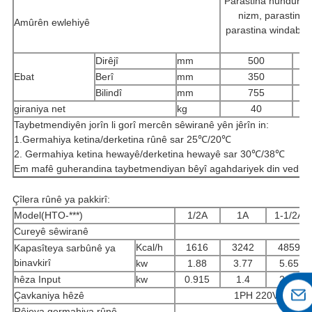
Parastina hundurê ko
nizm, parastina 
Amûrên ewlehiyê
parastina windabûna
c
Dirêjî
mm
500
Ebat
Berî
mm
350
Bilindî
mm
755
giraniya net
kg
40
Taybetmendiyên jorîn li gorî mercên sêwiranê yên jêrîn in:
1.Germahiya ketina/derketina rûnê sar 25℃/20℃
2. Germahiya ketina hewayê/derketina hewayê sar 30℃/38℃
Em mafê guherandina taybetmendiyan bêyî agahdariyek din vedigir
Çîlera rûnê ya pakkirî:
Model(HTO-***)
1/2A
1A
1-1/2A
Cureyê sêwiranê
Kcal/h
1616
3242
4859
Kapasîteya sarbûnê ya
binavkirî
kw
1.88
3.77
5.65
hêza Input
kw
0.915
1.4
2.25
Çavkaniya hêzê
1PH 220V 50HZ
Rêjeya germahiya rûnê