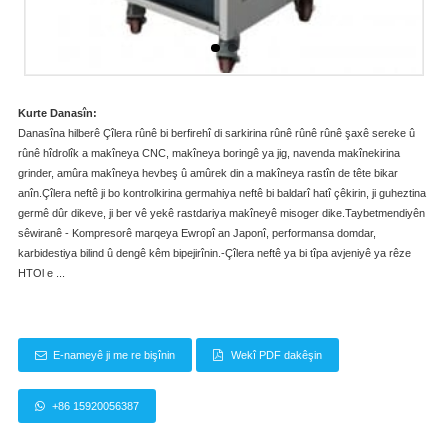
Kurte Danasîn:
Danasîna hilberê Çîlera rûnê bi berfirehî di sarkirina rûnê rûnê rûnê şaxê sereke û
rûnê hîdrolîk a makîneya CNC, makîneya boringê ya jig, navenda makînekirina
grinder, amûra makîneya hevbeş û amûrek din a makîneya rastîn de tête bikar
anîn.Çîlera neftê ji bo kontrolkirina germahiya neftê bi baldarî hatî çêkirin, ji guheztina
germê dûr dikeve, ji ber vê yekê rastdariya makîneyê misoger dike.Taybetmendiyên
sêwiranê - Kompresorê marqeya Ewropî an Japonî, performansa domdar,
karbidestiya bilind û dengê kêm bipejirînin.-Çîlera neftê ya bi tîpa avjeniyê ya rêze
HTOl e ...
E-nameyê ji me re bişînin
Wekî PDF dakêşin
+86 15920056387