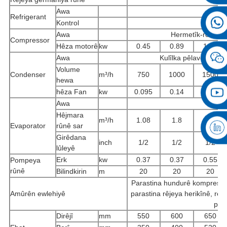
Awa
Refrigerant
Kontrol
K
Awa
Hermetîk-rotary
Compressor
Hêza motorê
kw
0.45
0.89
1.52
Awa
Kulîlka pêlavê ya alu
Volume
Condenser
m³/h
750
1000
1500
hewa
hêza Fan
kw
0.095
0.14
0.18
Awa
Hêjmara
m³/h
1.08
1.8
2.3
Evaporator
rûnê sar
Girêdana
inch
1/2
1/2
1/2
lûleyê
Erk
kw
0.37
0.37
0.55
Pompeya
rûnê
Bilindkirin
m
20
20
20
Parastina hundurê kompresorê, 
Amûrên ewlehiyê
parastina rêjeya herikînê, rê
para
Dirêjî
mm
550
600
650