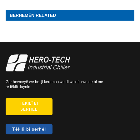
BERHEMÊN RELATED
Ger hewceyê we be, ji kerema xwe di wextê xwe de bi me
re têkilî daynin
TÊKILÎ BI
SERHÊL
Têkilî bi serhêl