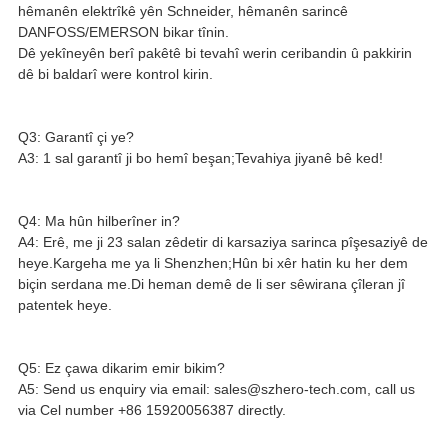
hêmanên elektrîkê yên Schneider, hêmanên sarincê
DANFOSS/EMERSON bikar tînin.
Dê yekîneyên berî pakêtê bi tevahî werin ceribandin û pakkirin
dê bi baldarî were kontrol kirin.
Q3: Garantî çi ye?
A3: 1 sal garantî ji bo hemî beşan;Tevahiya jiyanê bê ked!
Q4: Ma hûn hilberîner in?
A4: Erê, me ji 23 salan zêdetir di karsaziya sarinca pîşesaziyê de
heye.Kargeha me ya li Shenzhen;Hûn bi xêr hatin ku her dem
biçin serdana me.Di heman demê de li ser sêwirana çîleran jî
patentek heye.
Q5: Ez çawa dikarim emir bikim?
A5: Send us enquiry via email: sales@szhero-tech.com, call us
via Cel number +86 15920056387 directly.