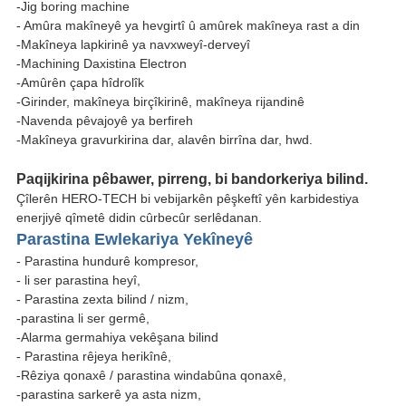
-Jig boring machine
- Amûra makîneyê ya hevgirtî û amûrek makîneya rast a din
-Makîneya lapkirinê ya navxweyî-derveyî
-Machining Daxistina Electron
-Amûrên çapa hîdrolîk
-Girinder, makîneya birçîkirinê, makîneya rijandinê
-Navenda pêvajoyê ya berfireh
-Makîneya gravurkirina dar, alavên birrîna dar, hwd.
Paqijkirina pêbawer, pirreng, bi bandorkeriya bilind.
Çîlerên HERO-TECH bi vebijarkên pêşkeftî yên karbidestiya
enerjiyê qîmetê didin cûrbecûr serlêdanan.
Parastina Ewlekariya Yekîneyê
- Parastina hundurê kompresor,
- li ser parastina heyî,
- Parastina zexta bilind / nizm,
-parastina li ser germê,
-Alarma germahiya vekêşana bilind
- Parastina rêjeya herikînê,
-Rêziya qonaxê / parastina windabûna qonaxê,
-parastina sarkerê ya asta nizm,