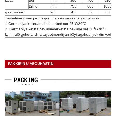
Ebat
Berî
mm
350
400
520
Bilindî
mm
755
885
1030
giraniya net
kg
45
52
65
Taybetmendiyên jorîn li gorî mercên sêwiranê yên jêrîn in:
1.Germahiya ketina/derketina rûnê sar 25℃/20℃
2. Germahiya ketina hewayê/derketina hewayê sar 30℃/38℃
Em mafê guherandina taybetmendiyan bêyî agahdariyek din vedigir
PAKKIRIN Û VEGUHASTIN