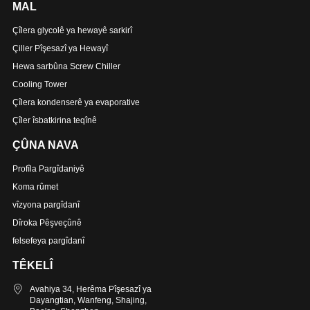
MAL
Çîlera glycolê ya hewayê sarkirî
Çiller Pîşesazî ya Hewayî
Hewa sarbûna Screw Chiller
Cooling Tower
Çîlera kondenserê ya evaporative
Çîler îsbatkirina teqînê
ÇÛNA NAVA
Profîla Pargîdaniyê
Koma rûmet
vîzyona pargîdanî
Dîroka Pêşveçûnê
felsefeya pargîdanî
TÊKELÎ
Avahiya 34, Herêma Pîşesazî ya
Dayangtian, Wanfeng, Shajing,