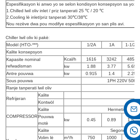
Espesifikasyon ki anwo yo se selon kondisyon konsepsyon sa yo:
1.Chilled lwil oliv inlet / priz tanperati 25 ℃ / 20 ℃
2.Cooling lè inlet/priz tanperati 30℃/38℃
Nou rezève dwa pou modifye espesifikasyon yo san plis avi.
Chiller lwil oliv ki pakè:
Modèl (HTO-***)
1/2A
1A
1-1/2A
Kalite konsepsyon
Kcal/h
1616
3242
4859
Kapasite nominal
refwadisman
kw
1.88
3.77
5.65
Antre pouvwa
kw
0.915
1.4
2.25
Sous pouvwa
1PH 220V 50HZ
Ranje tanperati lwil oliv
Kalite
Refrijeran
Kontwòl
Kalite
Hermetic-rotary
COMPRESSOR
Pouvwa
kw
0.45
0.89
1.52
motè
Kalite
Segondè efikasi
Volim lè
m³/h
750
1000
1500