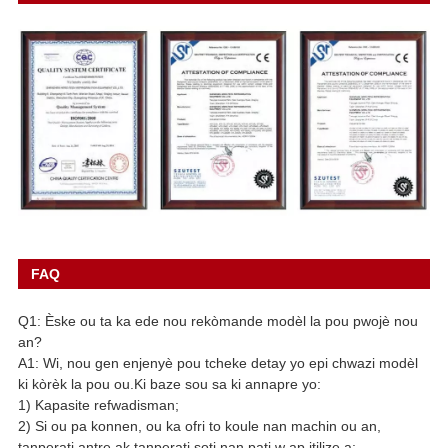
FAQ
Q1: Èske ou ta ka ede nou rekòmande modèl la pou pwojè nou
an?
A1: Wi, nou gen enjenyè pou tcheke detay yo epi chwazi modèl
ki kòrèk la pou ou.Ki baze sou sa ki annapre yo:
1) Kapasite refwadisman;
2) Si ou pa konnen, ou ka ofri to koule nan machin ou an,
tanperati antre ak tanperati soti nan pati w ap itilize a;