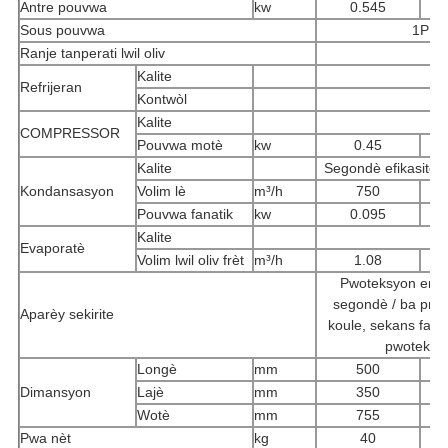
Antre pouvwa
kw
0.545
Sous pouvwa
1PH 
Ranje tanperati lwil oliv
Kalite
Refrijeran
Kontwòl
Kalite
COMPRESSOR
Pouvwa motè
kw
0.45
Kalite
Segondè efikasite a
Kondansasyon
Volim lè
m³/h
750
Pouvwa fanatik
kw
0.095
Kalite
Ta
Evaporatè
Volim lwil oliv frèt
m³/h
1.08
Pwoteksyon ente
segondè / ba pres
Aparèy sekirite
koule, sekans faz 
pwoteksyo
Longè
mm
500
Dimansyon
Lajè
mm
350
Wotè
mm
755
Pwa nèt
kg
40