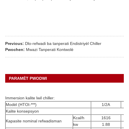
Previous:
Dlo-refwadi ba tanperati Endistriyèl Chiller
Pwochen:
Mwazi Tanperati Kontwolè
PARAMÈT PWODWI
Immersion kalite lwil chiller:
Modèl (HTOI-***)
1/2A
Kalite konsepsyon
Kcal/h
1616
Kapasite nominal refwadisman
kw
1.88