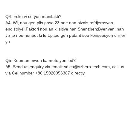
Q4: Èske w se yon manifakti?
A4: Wi, nou gen plis pase 23 ane nan biznis refrijerasyon
endistriyèl.Faktori nou an ki sitiye nan Shenzhen;Byenveni nan
vizite nou nenpòt ki lè.Epitou gen patant sou konsepsyon chiller
yo.
Q5: Kouman mwen ka mete yon lòd?
A5: Send us enquiry via email: sales@szhero-tech.com, call us
via Cel number +86 15920056387 directly.