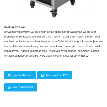
Deskripsyon kout:
Entwodiksyon pwodwi lwil oliv chiller lajman aplike nan refwadisman lwil oliv arbr
prensipal ak lwil idwolik nan machin CNC, machin raz jig, sant machin moulen, zouti
machin konbine ak lòt zouti machin presizyon.Chiler lwil oliv fèt pou kontwole jisteman
tanperati lwil oliv, evite distòsyon chalè, kidonk asire presizyon machin.Karakteristik
konsepsyon - Adopte kompresè mak Ewopeyen oswa Japonè, pèfòmans ki estab,
efikasite segondè ak bri ki ba.-HTOL seri imèsyon kalite lwil oliv chiller e...
Voye imèl ba nou
Telechaje kòm PDF
+86 15920056387