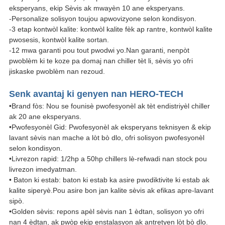
eksperyans, ekip Sèvis ak mwayèn 10 ane eksperyans.
-Personalize solisyon toujou apwovizyone selon kondisyon.
-3 etap kontwòl kalite: kontwòl kalite fèk ap rantre, kontwòl kalite
pwosesis, kontwòl kalite sortan.
-12 mwa garanti pou tout pwodwi yo.Nan garanti, nenpòt
pwoblèm ki te koze pa domaj nan chiller tèt li, sèvis yo ofri
jiskaske pwoblèm nan rezoud.
Senk avantaj ki genyen nan HERO-TECH
•Brand fòs: Nou se founisè pwofesyonèl ak tèt endistriyèl chiller
ak 20 ane eksperyans.
•Pwofesyonèl Gid: Pwofesyonèl ak eksperyans teknisyen & ekip
lavant sèvis nan mache a lòt bò dlo, ofri solisyon pwofesyonèl
selon kondisyon.
•Livrezon rapid: 1/2hp a 50hp chillers lè-refwadi nan stock pou
livrezon imedyatman.
• Baton ki estab: baton ki estab ka asire pwodiktivite ki estab ak
kalite siperyè.Pou asire bon jan kalite sèvis ak efikas apre-lavant
sipò.
•Golden sèvis: repons apèl sèvis nan 1 èdtan, solisyon yo ofri
nan 4 èdtan, ak pwòp ekip enstalasyon ak antretyen lòt bò dlo.