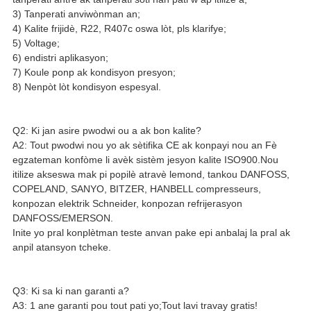
3) Tanperati anviwònman an;
4) Kalite frijidè, R22, R407c oswa lòt, pls klarifye;
5) Voltage;
6) endistri aplikasyon;
7) Koule ponp ak kondisyon presyon;
8) Nenpòt lòt kondisyon espesyal.
Q2: Ki jan asire pwodwi ou a ak bon kalite?
A2: Tout pwodwi nou yo ak sètifika CE ak konpayi nou an Fè
egzateman konfòme li avèk sistèm jesyon kalite ISO900.Nou
itilize akseswa mak pi popilè atravè lemond, tankou DANFOSS,
COPELAND, SANYO, BITZER, HANBELL compresseurs,
konpozan elektrik Schneider, konpozan refrijerasyon
DANFOSS/EMERSON.
Inite yo pral konplètman teste anvan pake epi anbalaj la pral ak
anpil atansyon tcheke.
Q3: Ki sa ki nan garanti a?
A3: 1 ane garanti pou tout pati yo;Tout lavi travay gratis!