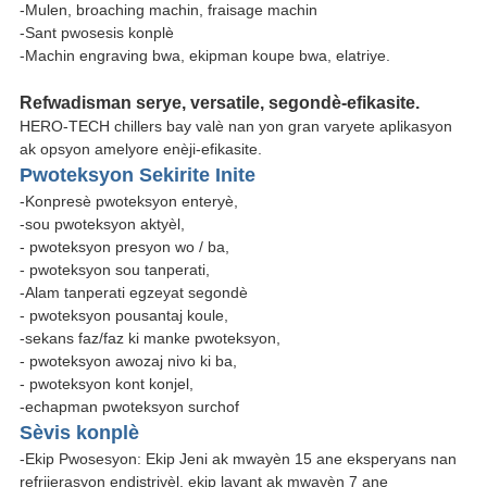
-Mulen, broaching machin, fraisage machin
-Sant pwosesis konplè
-Machin engraving bwa, ekipman koupe bwa, elatriye.
Refwadisman serye, versatile, segondè-efikasite.
HERO-TECH chillers bay valè nan yon gran varyete aplikasyon
ak opsyon amelyore enèji-efikasite.
Pwoteksyon Sekirite Inite
-Konpresè pwoteksyon enteryè,
-sou pwoteksyon aktyèl,
- pwoteksyon presyon wo / ba,
- pwoteksyon sou tanperati,
-Alam tanperati egzeyat segondè
- pwoteksyon pousantaj koule,
-sekans faz/faz ki manke pwoteksyon,
- pwoteksyon awozaj nivo ki ba,
- pwoteksyon kont konjel,
-echapman pwoteksyon surchof
Sèvis konplè
-Ekip Pwosesyon: Ekip Jeni ak mwayèn 15 ane eksperyans nan
refrijerasyon endistriyèl, ekip lavant ak mwayèn 7 ane