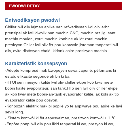
PWODWI DETAY
Entwodiksyon pwodwi
Chiller lwil oliv lajman aplike nan refwadisman lwil oliv arbr
prensipal ak lwil idwolik nan machin CNC, machin raz jig, sant
machin moulen, zouti machin konbine ak lòt zouti machin
presizyon.Chiler lwil oliv fèt pou kontwole jisteman tanperati lwil
oliv, evite distòsyon chalè, kidonk asire presizyon machin.
Karakteristik konsepsyon
-Adopte kompresè mak Ewopeyen oswa Japonè, pèfòmans ki
estab, efikasite segondè ak bri ki ba.
-HTOl seri imèsyon kalite lwil oliv chiller ekipe kòb kwiv mete
bobin kalite evaporateur, san tank.HTo seri lwil oliv chiller ekipe
ak kòb kwiv mete bobin-an-tank evaporator kalite, ak koki ak tib
evaporator kalite pou opsyon.
-Konpozan elektrik mak pi popilè yo te anplwaye pou asire ke lavi
sèvis long.
- Sistèm kontwòl ki fèt espesyalman, presizyon kontwòl ± 1 ℃.
-Enpòte ponp lwil oliv pou likid tanperati ki wo, presyon ki wo,