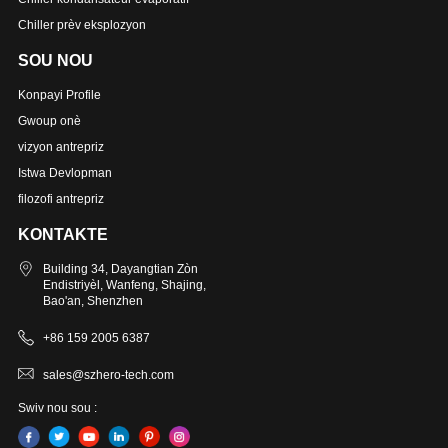
Chiller prèv eksplozyon
SOU NOU
Konpayi Profile
Gwoup onè
vizyon antrepriz
Istwa Devlopman
filozofi antrepriz
KONTAKTE
Building 34, Dayangtian Zòn
Endistriyèl, Wanfeng, Shajing,
Bao'an, Shenzhen
+86 159 2005 6387
sales@szhero-tech.com
Swiv nou sou :