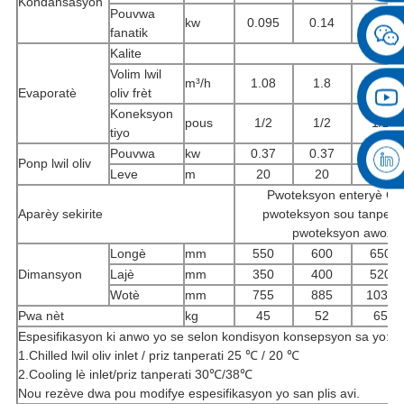
Kondansasyon
Pouvwa
kw
0.095
0.14
0.18
fanatik
Kalite
Volim lwil
m³/h
1.08
1.8
2.3
Evaporatè
oliv frèt
Koneksyon
pous
1/2
1/2
1/2
tiyo
Pouvwa
kw
0.37
0.37
0.55
Ponp lwil oliv
Leve
m
20
20
20
Pwoteksyon enteryè Com
Aparèy sekirite
pwoteksyon sou tanperat
pwoteksyon awozaj 
Longè
mm
550
600
650
Dimansyon
Lajè
mm
350
400
520
Wotè
mm
755
885
1030
Pwa nèt
kg
45
52
65
Espesifikasyon ki anwo yo se selon kondisyon konsepsyon sa yo:
1.Chilled lwil oliv inlet / priz tanperati 25 ℃ / 20 ℃
2.Cooling lè inlet/priz tanperati 30℃/38℃
Nou rezève dwa pou modifye espesifikasyon yo san plis avi.