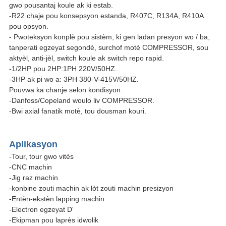
gwo pousantaj koule ak ki estab.
-R22 chaje pou konsepsyon estanda, R407C, R134A, R410A
pou opsyon.
- Pwoteksyon konplè pou sistèm, ki gen ladan presyon wo / ba,
tanperati egzeyat segondè, surchof motè COMPRESSOR, sou
aktyèl, anti-jèl, switch koule ak switch repo rapid.
-1/2HP pou 2HP:1PH 220V/50HZ.
-3HP ak pi wo a: 3PH 380-V-415V/50HZ.
Pouvwa ka chanje selon kondisyon.
-Danfoss/Copeland woulo liv COMPRESSOR.
-Bwi axial fanatik motè, tou dousman kouri.
Aplikasyon
-Tour, tour gwo vitès
-CNC machin
-Jig raz machin
-konbine zouti machin ak lòt zouti machin presizyon
-Entèn-ekstèn lapping machin
-Electron egzeyat D'
-Ekipman pou laprès idwolik