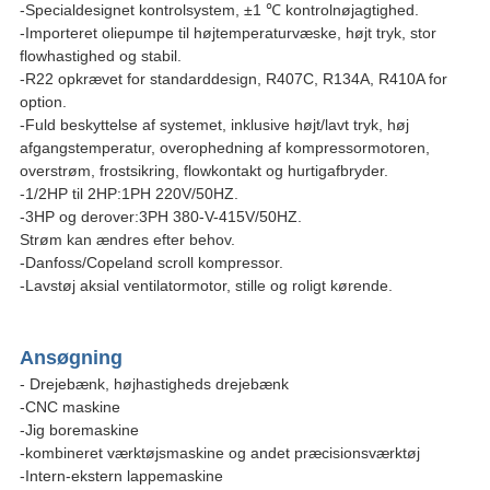
-Specialdesignet kontrolsystem, ±1 ℃ kontrolnøjagtighed.
-Importeret oliepumpe til højtemperaturvæske, højt tryk, stor
flowhastighed og stabil.
-R22 opkrævet for standarddesign, R407C, R134A, R410A for
option.
-Fuld beskyttelse af systemet, inklusive højt/lavt tryk, høj
afgangstemperatur, overophedning af kompressormotoren,
overstrøm, frostsikring, flowkontakt og hurtigafbryder.
-1/2HP til 2HP:1PH 220V/50HZ.
-3HP og derover:3PH 380-V-415V/50HZ.
Strøm kan ændres efter behov.
-Danfoss/Copeland scroll kompressor.
-Lavstøj aksial ventilatormotor, stille og roligt kørende.
Ansøgning
- Drejebænk, højhastigheds drejebænk
-CNC maskine
-Jig boremaskine
-kombineret værktøjsmaskine og andet præcisionsværktøj
-Intern-ekstern lappemaskine