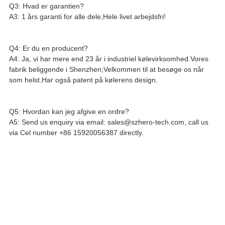
Q3: Hvad er garantien?
A3: 1 års garanti for alle dele;Hele livet arbejdsfri!
Q4: Er du en producent?
A4: Ja, vi har mere end 23 år i industriel kølevirksomhed.Vores
fabrik beliggende i Shenzhen;Velkommen til at besøge os når
som helst.Har også patent på kølerens design.
Q5: Hvordan kan jeg afgive en ordre?
A5: Send us enquiry via email: sales@szhero-tech.com, call us
via Cel number +86 15920056387 directly.