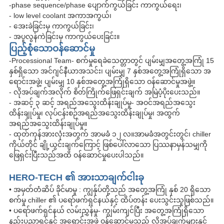
-phase sequence/phase ပျောက်ကွယ်ခြင်း ကာကွယ်ရေး၊
- low level coolant အကာအကွယ်၊
- အေးခဲခြင်းမှ ကာကွယ်ခြင်း၊
- အပူလွန်ကဲခြင်းမှ ကာကွယ်ပေးခြင်း။
ပြည့်စုံသောဝန်ဆောင်မှု
-Processional Team- စက်မှုရေခဲသေတ္တာတွင် ပျမ်းမျှအတွေ့အကြုံ 15
နှစ်ရှိသော အင်ဂျင်နီယာအသင်း၊ ပျမ်းမျှ 7 နှစ်အတွေ့အကြုံရှိသော အ
ရောင်းအဖွဲ့၊ ပျမ်းမျှ 10 နှစ်အတွေ့အကြုံရှိသော ဝန်ဆောင်မှုအဖွဲ့။
- လိုအပ်ချက်အလိုက် စိတ်ကြိုက်ဖြေရှင်းချက် အမြဲပံ့ပိုးပေးသည်။
- အဆင့် ၃ ဆင့် အရည်အသွေးထိန်းချုပ်မှု- အဝင်အရည်အသွေး
ထိန်းချုပ်မှု၊ လုပ်ငန်းစဉ်အရည်အသွေးထိန်းချုပ်မှု၊ အထွက်
အရည်အသွေးထိန်းချုပ်မှု။
- ထုတ်ကုန်အားလုံးအတွက် အာမခံ ၁၂ လ။အာမခံအတွင်းတွင်၊ chiller
ကိုယ်တိုင် ချို့ယွင်းချက်ကြောင့် ဖြစ်ပေါ်လာသော ပြဿနာမှန်သမျှကို
ဖြေရှင်းပြီးသည်အထိ ဝန်ဆောင်မှုပေးပါသည်။
HERO-TECH ၏ အားသာချက်ငါးခု
• အမှတ်တံဆိပ် ခိုင်မာမှု : ကျွန်ုပ်တို့သည် အတွေ့အကြုံ နှစ် 20 ရှိသော
စက်မှု chiller ၏ ပရော်ဖက်ရှင်နယ်နှင့် ထိပ်တန်း ပေးသွင်းသူဖြစ်သည်။
• ပရော်ဖက်ရှင်နယ် လမ်းညွှန်မှု- ကျွမ်းကျင်ပြီး အတွေ့အကြုံရှိသော
နည်းပညာရှင်နှင့် အရောင်းအဖွဲ့ ဝန်ဆောင်မှုသည် လိုအပ်ချက်များနှင့်