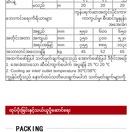
ဆီပန့်
မသည်
m
20
20
20
ကွန်ပရက်ဆာအတွင်းပိုင်းကာကွယ်မှ
ဘေးကင်းရေးကိရိယာများ
ကာကွယ်မှု၊ စီးဆင်းမှုနှုန
အအေးခံကာကွယ
အရှည်
mm
၅၅၀
၆၀၀
၆၅၀
အတိုင်းအတာ
အကျယ်
mm
၃၅၀
၄၀၀
၅၂၀
အရပ်အမြင့်
mm
၇၅၅
၈၈၅
၁၀၃၀
အသားတင်အလေးချိန်
kg
45
52
65
အထက်ဖော်ပြပါ သတ်မှတ်ချက်များသည် အောက်ဖော်ပြပါ ဒီဇိုင်းအခြေအန
1. အေးခဲထားသော ဆီဝင်/ထွက်ပေါက် အပူချိန် 25 ℃/ 20 ℃
2. Cooling air inlet/ outlet temperature 30℃/38℃
ကျွန်ုပ်တို့သည် နောက်ထပ်သတိပေးချက်မပါဘဲ သတ်မှတ်ချက်များကို ပြု
ထုပ်ပိုးခြင်းနှင့်သယ်ယူပို့ဆောင်ရေး