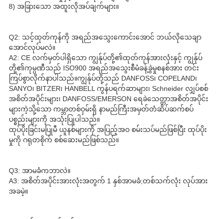
8) အခြားသော အထူးလိုအပ်ချက်များ။
Q2: သင့်ထုတ်ကုန်ကို အရည်အသွေးကောင်းအောင် ဘယ်လိုသေချာ
အောင်လုပ်မလဲ။
A2: CE လက်မှတ်ပါရှိသော ကျွန်ုပ်တို့၏ထုတ်ကုန်အားလုံးနှင့် ကျွန်ုပ်
တို့၏ကုမ္ပဏီသည် ISO900 အရည်အသွေးစီမံခန့်ခွဲမှုစနစ်အား တင်း
ကြပ်စွာလိုက်နာပါသည်။ကျွန်ုပ်တို့သည် DANFOSS၊ COPELAND၊
SANYO၊ BITZER၊ HANBELL ကွန်ပရက်ဆာများ၊ Schneider လျှပ်စစ်
အစိတ်အပိုင်းများ၊ DANFOSS/EMERSON ရေခဲသေတ္တာအစိတ်အပိုင်း
များကဲ့သို့သော ကမ္ဘာတစ်ဝှမ်းရှိ နာမည်ကြီးအမှတ်တံဆိပ်ဆက်စပ်
ပစ္စည်းများကို အသုံးပြုပါသည်။
ထုပ်ပိုးခြင်းမပြုမီ ယူနစ်များကို အပြည့်အဝ စမ်းသပ်မည်ဖြစ်ပြီး ထုပ်ပိုး
မှုကို ဂရုတစိုက် စစ်ဆေးမည်ဖြစ်သည်။
Q3: အာမခံကဘာလဲ။
A3: အစိတ်အပိုင်းအားလုံးအတွက် 1 နှစ်အာမခံ;တစ်သက်လုံး လုပ်အား
အခမဲ့။