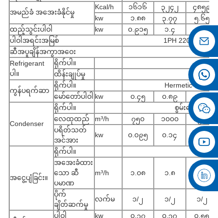
Kcal/h
၁၆၁၆
၃၂၄၂
၄၈၅၉
အမည်ခံ အအေးခံနိုင်မှု
kw
၁.၈၈
၃.၇၇
၅.၆၅
ထည့်သွင်းပါဝါ
kw
၀.၉၁၅
၁.၄
၂.၂၅
ပါဝါအရင်းအမြစ်
1PH 220V 50HZ
ဆီအပူချိန်အကွာအဝေး
ရိုက်ပါ။
Refrigerant
ပါ။
ထိန်းချုပ်မှု
သွေး
ရိုက်ပါ။
Hermetic-rotary
ကွန်ပရက်ဆာ
မော်တော်ပါဝါ
kw
၀.၄၅
၀.၈၉
၁.၅၂
ရိုက်ပါ။
စွမ်းဆောင်ရည်မ
လေထုထည်
m³/h
၇၅၀
၁၀၀၀
၁၅၀၀
Condenser
ပရိတ်သတ်
kw
၀.၀၉၅
၀.၁၄
၀.၁၈
အင်အား
ရိုက်ပါ။
အအေးခံထား
သော ဆီ
m³/h
၁.၀၈
၁.၈
၂.၃
အငွေ့ပျံခြင်း။
ပမာဏ
ပိုက်
လက်မ
၁/၂
၁/၂
၁/၂
ချိတ်ဆက်မှု
ပါဝါ
kw
၀.၃၇
၀.၃၇
၀.၅၅