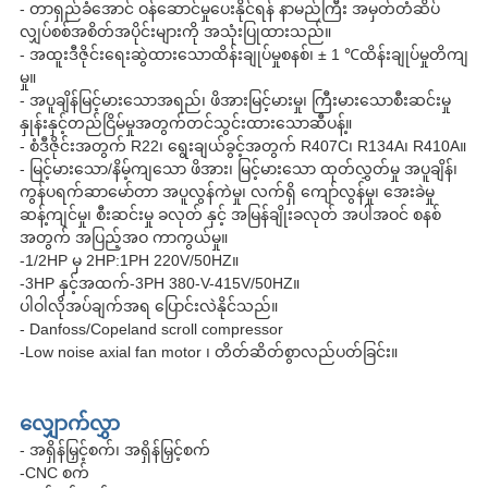
- တာရှည်ခံအောင် ဝန်ဆောင်မှုပေးနိုင်ရန် နာမည်ကြီး အမှတ်တံဆိပ်
လျှပ်စစ်အစိတ်အပိုင်းများကို အသုံးပြုထားသည်။
- အထူးဒီဇိုင်းရေးဆွဲထားသောထိန်းချုပ်မှုစနစ်၊ ± 1 ℃ထိန်းချုပ်မှုတိကျ
မှု။
- အပူချိန်မြင့်မားသောအရည်၊ ဖိအားမြင့်မားမှု၊ ကြီးမားသောစီးဆင်းမှု
နှုန်းနှင့်တည်ငြိမ်မှုအတွက်တင်သွင်းထားသောဆီပန့်။
- စံဒီဇိုင်းအတွက် R22၊ ရွေးချယ်ခွင့်အတွက် R407C၊ R134A၊ R410A။
- မြင့်မားသော/နိမ့်ကျသော ဖိအား၊ မြင့်မားသော ထုတ်လွှတ်မှု အပူချိန်၊
ကွန်ပရက်ဆာမော်တာ အပူလွန်ကဲမှု၊ လက်ရှိ ကျော်လွန်မှု၊ အေးခဲမှု
ဆန့်ကျင်မှု၊ စီးဆင်းမှု ခလုတ် နှင့် အမြန်ချိုးခလုတ် အပါအဝင် စနစ်
အတွက် အပြည့်အဝ ကာကွယ်မှု။
-1/2HP မှ 2HP:1PH 220V/50HZ။
-3HP နှင့်အထက်-3PH 380-V-415V/50HZ။
ပါဝါလိုအပ်ချက်အရ ပြောင်းလဲနိုင်သည်။
- Danfoss/Copeland scroll compressor
-Low noise axial fan motor ၊ တိတ်ဆိတ်စွာလည်ပတ်ခြင်း။
လျှောက်လွှာ
- အရှိန်မြှင့်စက်၊ အရှိန်မြှင့်စက်
-CNC စက်