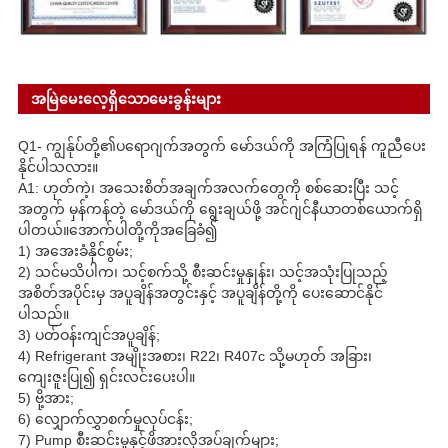
အမြဲမေးလေ့ရှိသောမေးခွန်းများ
Q1- ကျွန်ုပ်တို့၏ပရောဂျက်အတွက် မော်ဒယ်ကို အကြံပြုရန် ကူညီပေး
နိုင်ပါသလား။
A1: ဟုတ်ကဲ့၊ အသေးစိတ်အချက်အလက်တွေကို စစ်ဆေးပြီး သင့်
အတွက် မှန်ကန်တဲ့ မော်ဒယ်ကို ရွေးချယ်ဖို့ အင်ဂျင်နီယာတစ်ယောက်ရှိ
ပါတယ်။အောက်ပါတို့ကိုအခြေခံ၍
1) အအေးခံနိုင်စွမ်း;
2) သင်မသိပါက၊ သင့်စက်သို့ စီးဆင်းမှုနှုန်း၊ သင့်အသုံးပြုသည့်
အစိတ်အပိုင်းမှ အပူချိန်အတွင်းနှင့် အပူချိန်တို့ကို ပေးဆောင်နိုင်
ပါသည်။
3) ပတ်ဝန်းကျင်အပူချိန်;
4) Refrigerant အမျိုးအစား၊ R22၊ R407c သို့မဟုတ် အခြား၊
ကျေးဇူးပြု၍ ရှင်းလင်းပေးပါ။
5) ဗို့အား;
6) လျှောက်လွှာစက်မှုလုပ်ငန်း;
7) Pump စီးဆင်းမှုနှင့်ဖိအားလိုအပ်ချက်များ;