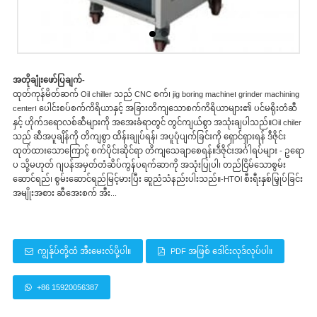
အတိုချုံးဖော်ပြချက်-
ထုတ်ကုန်မိတ်ဆက် Oil chiller သည် CNC စက်၊ jig boring machine၊ grinder machining
center၊ ပေါင်းစပ်စက်ကိရိယာနှင့် အခြားတိကျသောစက်ကိရိယာများ၏ ပင်မရိုးတံဆီ
နှင့် ဟိုက်ဒရောလစ်ဆီများကို အအေးခံရာတွင် တွင်ကျယ်စွာ အသုံးချပါသည်။Oil chiler
သည် ဆီအပူချိန်ကို တိကျစွာ ထိန်းချုပ်ရန်၊ အပူပုံပျက်ခြင်းကို ရှောင်ရှားရန် ဒီဇိုင်း
ထုတ်ထားသောကြောင့် စက်ပိုင်းဆိုင်ရာ တိကျသေချာစေရန်။ဒီဇိုင်းအင်္ဂါရပ်များ - ဥရော
ပ သို့မဟုတ် ဂျပန်အမှတ်တံဆိပ်ကွန်ပရက်ဆာကို အသုံးပြုပါ၊ တည်ငြိမ်သောစွမ်း
ဆောင်ရည်၊ စွမ်းဆောင်ရည်မြင့်မားပြီး ဆူညံသံနည်းပါးသည်။-HTOl စီးရီးနှစ်မြှုပ်ခြင်း
အမျိုးအစား ဆီအေးစက် အီး...
ကျွန်ုပ်တို့ထံ အီးမေးလ်ပို့ပါ။
PDF အဖြစ် ဒေါင်းလုဒ်လုပ်ပါ။
+86 15920056387