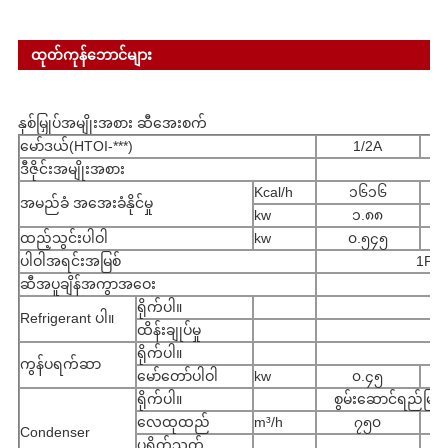
ထုတ်ကုန်ဘောင်များ
နှစ်မြှုပ်အမျိုးအစား ဆီအေးစက်
မော်ဒယ်(HTOI-***)
1/2A
ဒီဇိုင်းအမျိုးအစား
Kcal/h
၁၆၁၆
အမည်ခံ အအေးခံနိုင်မှု
kw
၁.၈၈
ထည့်သွင်းပါဝါ
kw
၀.၅၄၅
ပါဝါအရင်းအမြစ်
1PH 
ဆီအပူချိန်အကွာအဝေး
ရိုက်ပါ။
Refrigerant ပါ။
ထိန်းချုပ်မှု
ရိုက်ပါ။
ကွန်ပရက်ဆာ
မော်တော်ပါဝါ
kw
၀.၄၅
ရိုက်ပါ။
စွမ်းဆောင်ရည်မြင့်
လေထုထည်
m³/h
၇၅၀
Condenser
ပရိတ်သတ်