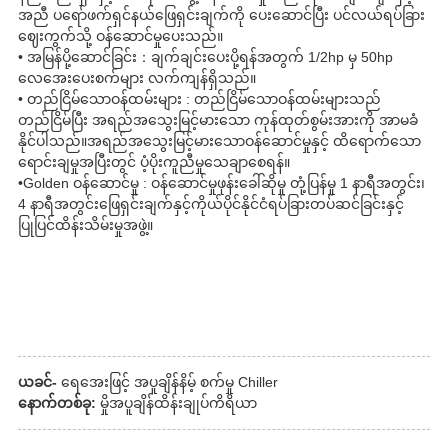
အညီ ပရော်ဖက်ရှင်နယ်ဖြေရှင်းချက်ကို ပေးဆောင်ပြီး ပင်လယ်ရပ်ခြား
ဈေးကွက်သို့ ဝန်ဆောင်မှုပေးသည်။
• အမြန်ပို့ဆောင်ခြင်း：ချက်ချင်းပေးပို့ရန်အတွက် 1/2hp မှ 50hp
လေအေးပေးစက်များ လက်ကျန်ရှိသည်။
• တည်ငြိမ်သောဝန်ထမ်းများ : တည်ငြိမ်သောဝန်ထမ်းများသည်
တည်ငြိမ်ပြီး အရည်အသွေးမြင့်မားသော ကုန်ထုတ်စွမ်းအားကို အာမခံ
နိုင်ပါသည်။အရည်အသွေးမြင့်မားသောဝန်ဆောင်မှုနှင့် ထိရောက်သော
ရောင်းချမှုအပြီးတွင် ပံ့ပိုးကူညီမှုသေချာစေရန်။
•Golden ဝန်ဆောင်မှု : ဝန်ဆောင်မှုဖုန်းခေါ်ဆိုမှု တုံ့ပြန်မှု 1 နာရီအတွင်း၊
4 နာရီအတွင်းဖြေရှင်းချက်နှင့်ကိုယ်ပိုင်နိုင်ငံရပ်ခြားတပ်ဆင်ခြင်းနှင့်
ပြုပြင်ထိန်းသိမ်းမှုအဖွဲ့။
ယခင်-
ရေအေးဖြင့် အပူချိန်နိမ့် စက်မှု Chiller
နောက်တစ်ခု:
မှိုအပူချိန်ထိန်းချုပ်ကိရိယာ