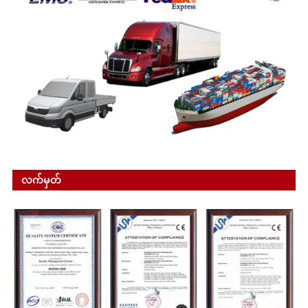
လက်မှတ်