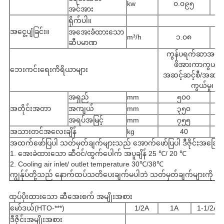
kw
၀.၀၉၅
အင်အား
ရိုက်ပါ။
အငွေ့ပျံခြင်း။
အအေးခံထားသော
m³/h
၁.၀၈
ဆီပမာဏ
ကွန်ပရက်ဆာအတွင်းပ
ဖိအားကာကွယ်မှု၊ 
ဘေးကင်းရေးကိရိယာများ
အဆင့်ဆင့်စီ/အဆင့
ကွယ်မှု၊ အ
အရှည်
mm
၅၀၀
အတိုင်းအတာ
အကျယ်
mm
၃၅၀
အရပ်အမြင့်
mm
၇၅၅
အသားတင်အလေးချိန်
kg
40
အထက်ဖော်ပြပါ သတ်မှတ်ချက်များသည် အောက်ဖော်ပြပါ ဒီဇိုင်းအခြေအန
1. အေးခဲထားသော ဆီဝင်/ထွက်ပေါက် အပူချိန် 25 ℃/ 20 ℃
2. Cooling air inlet/ outlet temperature 30℃/38℃
ကျွန်ုပ်တို့သည် နောက်ထပ်သတိပေးချက်မပါဘဲ သတ်မှတ်ချက်များကို ပြု
ထုပ်ပိုးထားသော ဆီအေးစက် အမျိုးအစား
မော်ဒယ်(HTO-***)
1/2A
1A
1-1/2A
ဒီဇိုင်းအမျိုးအစား