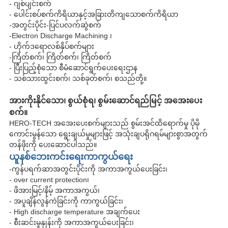
- ဂျစ်ပျင်းစက်
- ပေါင်းစပ်စက်ကိရိယာနှင့်အခြားတိကျသောစက်ကိရိယာ
-အတွင်းပိုင်း-ပြင်ပလက်ဆွဲစက်
-Electron Discharge Machining ၊
- ဟိုက်ဒရောလစ်နှိပ်စက်များ
-ကြိတ်စက်၊ ကြိတ်စက်၊ ကြိတ်စက်
- ပြီးပြည့်စုံသော စီမံဆောင်ရွက်ပေးရေးဌာန
- သစ်သားထွင်းစက်၊ သစ်ခုတ်စက်၊ စသည်တို့။
အားကိုးနိုင်သော၊ စွယ်စုံရ၊ စွမ်းဆောင်ရည်မြင့် အအေးပေး
စက်။
HERO-TECH အအေးပေးစက်များသည် စွမ်းအင်ထိရောက်မှု ပိုမို
ကောင်းမွန်သော ရွေးချယ်မှုများဖြင့် အသုံးချပရိုဂရမ်များစွာအတွက်
တန်ဖိုးကို ပေးဆောင်ပါသည်။
ယူနစ်ဘေးကင်းရေးကာကွယ်ရေး
-ကွန်ပရက်ဆာအတွင်းပိုင်းကို အကာအကွယ်ပေးခြင်း၊
- over current protection၊
- ဖိအားမြင့်/နိမ့် အကာအကွယ်၊
- အပူချိန်လွန်ကဲခြင်းကို ကာကွယ်ခြင်း၊
- High discharge temperature အချက်ပေး
- စီးဆင်းမှုနှုန်းကို အကာအကွယ်ပေးခြင်း၊