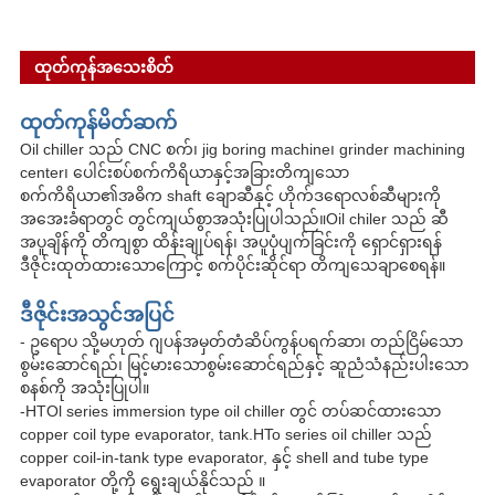
ထုတ်ကုန်အသေးစိတ်
ထုတ်ကုန်မိတ်ဆက်
Oil chiller သည် CNC စက်၊ jig boring machine၊ grinder machining
center၊ ပေါင်းစပ်စက်ကိရိယာနှင့်အခြားတိကျသော
စက်ကိရိယာ၏အဓိက shaft ချောဆီနှင့် ဟိုက်ဒရောလစ်ဆီများကို
အအေးခံရာတွင် တွင်ကျယ်စွာအသုံးပြုပါသည်။Oil chiler သည် ဆီ
အပူချိန်ကို တိကျစွာ ထိန်းချုပ်ရန်၊ အပူပုံပျက်ခြင်းကို ရှောင်ရှားရန်
ဒီဇိုင်းထုတ်ထားသောကြောင့် စက်ပိုင်းဆိုင်ရာ တိကျသေချာစေရန်။
ဒီဇိုင်းအသွင်အပြင်
- ဥရောပ သို့မဟုတ် ဂျပန်အမှတ်တံဆိပ်ကွန်ပရက်ဆာ၊ တည်ငြိမ်သော
စွမ်းဆောင်ရည်၊ မြင့်မားသောစွမ်းဆောင်ရည်နှင့် ဆူညံသံနည်းပါးသော
စနစ်ကို အသုံးပြုပါ။
-HTOl series immersion type oil chiller တွင် တပ်ဆင်ထားသော
copper coil type evaporator, tank.HTo series oil chiller သည်
copper coil-in-tank type evaporator, နှင့် shell and tube type
evaporator တို့ကို ရွေးချယ်နိုင်သည် ။