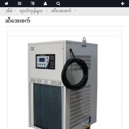
အိမ်
ထုတ်ကုန်များ
ဆီအေးစက်
ဆီအေးစက်