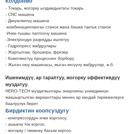
Колдонмо
- Токарь, жогорку ылдамдыктагы токарь
- CNC машина
- Дөңгөлөктүү машина
-комбинацияланган станок жана башка тактык станок
-Ички-тышкы лаптоочу машина
-Электрондук разрядды иштетүү
- Гидропресс жабдуулары
- Жаргылчак, брошюра, фрезер
- Комплекстүү процессинг борбору
- Жыгач оюу машинасы, жыгач кесүүчү жабдуулар, ж.б.
Ишенимдүү, ар тараптуу, жогорку эффективдүү
муздатуу.
HERO-TECH муздаткычтары энергияны үнөмдөөнүн
жакшыртылган варианттары менен ар кандай тиркемелерге
баалуулук берет.
Бирдиктин коопсуздугу
- компрессордун ички коргоосу,
- ашыкча ток коргоо;
- жогорку / төмөнкү басым коргоо,