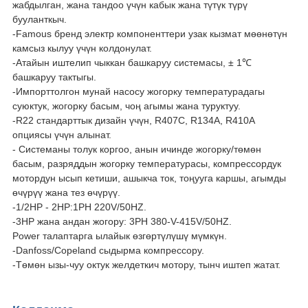
жабдылган, жана тандоо үчүн кабык жана түтүк түрү
бууланткыч.
-Famous бренд электр компоненттери узак кызмат мөөнөтүн
камсыз кылуу үчүн колдонулат.
-Атайын иштелип чыккан башкаруу системасы, ± 1℃
башкаруу тактыгы.
-Импорттолгон мунай насосу жогорку температурадагы
суюктук, жогорку басым, чоң агымы жана туруктуу.
-R22 стандарттык дизайн үчүн, R407C, R134A, R410A
опциясы үчүн алынат.
- Системаны толук коргоо, анын ичинде жогорку/төмөн
басым, разряддын жогорку температурасы, компрессордук
мотордун ысып кетиши, ашыкча ток, тоңууга каршы, агымды
өчүрүү жана тез өчүрүү.
-1/2HP - 2HP:1PH 220V/50HZ.
-3HP жана андан жогору: 3PH 380-V-415V/50HZ.
Power талаптарга ылайык өзгөртүлүшү мүмкүн.
-Danfoss/Copeland сыдырма компрессору.
-Төмөн ызы-чуу октук желдеткич мотору, тынч иштеп жатат.