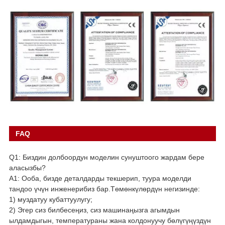
FAQ
Q1: Биздин долбоордун моделин сунуштоого жардам бере
аласызбы?
A1: Ооба, бизде деталдарды текшерип, туура моделди
тандоо үчүн инженерибиз бар.Төмөнкүлөрдүн негизинде:
1) муздатуу кубаттуулугу;
2) Эгер сиз билбесеңиз, сиз машинаңызга агымдын
ылдамдыгын, температураны жана колдонуучу бөлүгүңүздүн