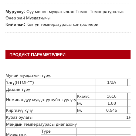
Мурунку:
Суу менен муздатылган Төмөн Температуралык
Өнөр жай Муздаткычы
Кийинки:
Көктүн температурасы контроллери
ПРОДУКТ ПАРАМЕТРЛЕРИ
Мунай муздаткыч түрү:
Үлгү(HTOI-***)
1/2A
Дизайн түрү
Ккал/с
1616
Номиналдуу муздатуу кубаттуулугу
kw
1.88
Киргизүү күчү
kw
0.545
Кубат булагы
1PH 
Майдын температурасы диапазону
Type
Муздаткыч