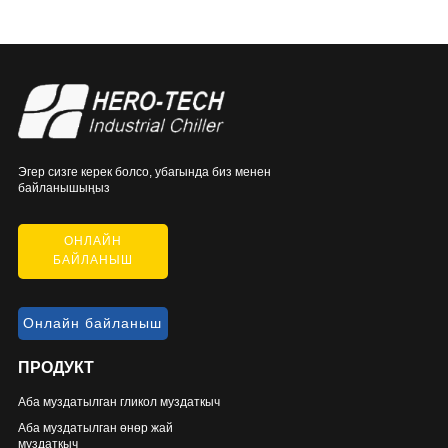
Эгер сизге керек болсо, убагында биз менен
байланышыңыз
ОНЛАЙН
БАЙЛАНЫШ
Онлайн байланыш
ПРОДУКТ
Аба муздатылган гликол муздаткыч
Аба муздатылган өнөр жай
муздаткыч