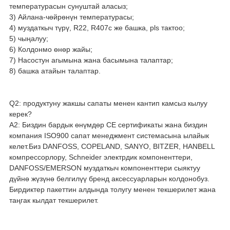
температурасын сунуштай аласыз;
3) Айлана-чөйрөнүн температурасы;
4) муздаткыч түрү, R22, R407c же башка, pls тактоо;
5) чыңалуу;
6) Колдонмо өнөр жайы;
7) Насостун агымына жана басымына талаптар;
8) башка атайын талаптар.
Q2: продуктуну жакшы сапаты менен кантип камсыз кылуу
керек?
A2: Биздин бардык өнүмдөр CE сертификаты жана биздин
компания ISO900 сапат менеджмент системасына ылайык
келет.Биз DANFOSS, COPELAND, SANYO, BITZER, HANBELL
компрессорлору, Schneider электрдик компоненттери,
DANFOSS/EMERSON муздаткыч компоненттери сыяктуу
дүйнө жүзүнө белгилүү бренд аксессуарларын колдонобуз.
Бирдиктер пакеттин алдында толугу менен текшерилет жана
таңгак кылдат текшерилет.