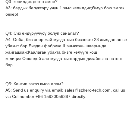
Q3: кепилдик деген эмне?
A3: бардык бөлүктөрү үчүн 1 жыл кепилдик;Өмүр бою эмгек
бекер!
Q4: Сиз өндүрүүчүсү болуп саналат?
A4: Ооба, биз өнөр жай муздаткыч бизнесте 23 жылдан ашык
убакыт бар.Биздин фабрика Шэньчжэнь шаарында
жайгашкан;Каалаган убакта бизге келүүгө кош
келиңиз.Ошондой эле муздаткычтардын дизайнына патент
бар.
Q5: Кантип заказ кыла алам?
A5: Send us enquiry via email: sales@szhero-tech.com, call us
via Cel number +86 15920056387 directly.