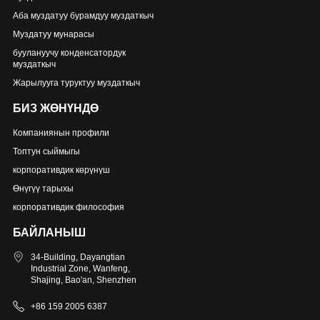
Аба муздатуу бурамдуу муздаткыч
Муздатуу мунарасы
буулануучу конденсатордук
муздаткыч
Жарылууга туруктуу муздаткыч
БИЗ ЖӨНҮНДӨ
Компаниянын профили
Топтун сыймыгы
корпоративдик көрүнүш
Өнүгүү тарыхы
корпоративдик философия
БАЙЛАНЫШ
34-Building, Dayangtian
Industrial Zone, Wanfeng,
Shajing, Bao'an, Shenzhen
+86 159 2005 6387