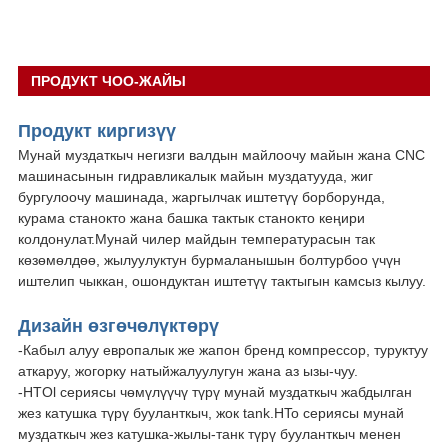
ПРОДУКТ ЧОО-ЖАЙЫ
Продукт киргизүү
Мунай муздаткыч негизги валдын майлоочу майын жана CNC
машинасынын гидравликалык майын муздатууда, жиг
бургулоочу машинада, жаргылчак иштетүү борборунда,
курама станокто жана башка тактык станокто кеңири
колдонулат.Мунай чилер майдын температурасын так
көзөмөлдөө, жылуулуктун бурмаланышын болтурбоо үчүн
иштелип чыккан, ошондуктан иштетүү тактыгын камсыз кылуу.
Дизайн өзгөчөлүктөрү
-Кабыл алуу европалык же жапон бренд компрессор, туруктуу
аткаруу, жогорку натыйжалуулугун жана аз ызы-чуу.
-HTOl сериясы чөмүлүүчү түрү мунай муздаткыч жабдылган
жез катушка түрү бууланткыч, жок tank.HTo сериясы мунай
муздаткыч жез катушка-жылы-танк түрү бууланткыч менен