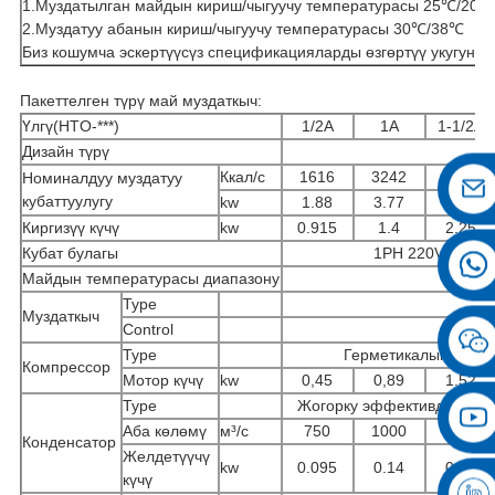
1.Муздатылган майдын кириш/чыгуучу температурасы 25℃/20℃
2.Муздатуу абанын кириш/чыгуучу температурасы 30℃/38℃
Биз кошумча эскертүүсүз спецификацияларды өзгөртүү укугуна э
Пакеттелген түрү май муздаткыч:
Үлгү(HTO-***)
1/2A
1A
1-1/2A
Дизайн түрү
Ккал/с
1616
3242
4859
Номиналдуу муздатуу
кубаттуулугу
kw
1.88
3.77
5.65
Киргизүү күчү
kw
0.915
1.4
2.25
Кубат булагы
1PH 220V 50HZ
Майдын температурасы диапазону
Type
Муздаткыч
Control
К
Type
Герметикалык-ротор
Компрессор
Мотор күчү
kw
0,45
0,89
1.52
Type
Жогорку эффективдүү алюм
Аба көлөмү
м³/с
750
1000
1500
Конденсатор
Желдетүүчү
kw
0.095
0.14
0.18
күчү