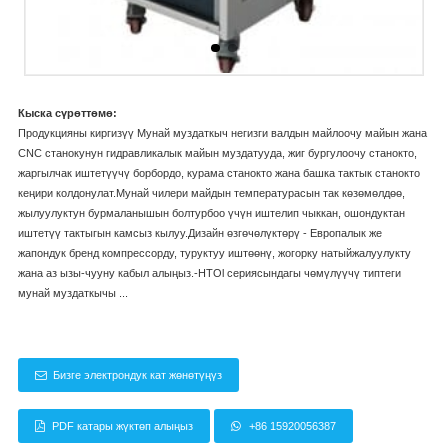
Кыска сүрөттөмө:
Продукцияны киргизүү Мунай муздаткыч негизги валдын майлоочу майын жана
CNC станокунун гидравликалык майын муздатууда, жиг бургулоочу станокто,
жаргылчак иштетүүчү борбордо, курама станокто жана башка тактык станокто
кеңири колдонулат.Мунай чилери майдын температурасын так көзөмөлдөө,
жылуулуктун бурмаланышын болтурбоо үчүн иштелип чыккан, ошондуктан
иштетүү тактыгын камсыз кылуу.Дизайн өзгөчөлүктөрү - Европалык же
жапондук бренд компрессорду, туруктуу иштөөнү, жогорку натыйжалуулукту
жана аз ызы-чууну кабыл алыңыз.-HTOl сериясындагы чөмүлүүчү типтеги
мунай муздаткычы ...
Бизге электрондук кат жөнөтүңүз
PDF катары жүктөп алыңыз
+86 15920056387