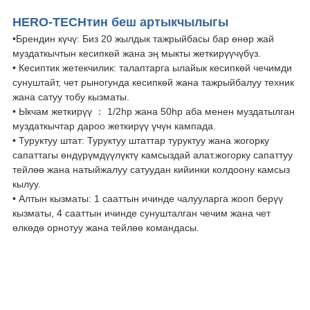
HERO-TECHтин беш артыкчылыгы
•Брендин күчү: Биз 20 жылдык тажрыйбасы бар өнөр жай
муздаткычтын кесипкөй жана эң мыкты жеткирүүчүбүз.
• Кесиптик жетекчилик: талаптарга ылайык кесипкөй чечимди
сунуштайт, чет рыногунда кесипкөй жана тажрыйбалуу техник
жана сатуу тобу кызматы.
• Ыкчам жеткирүү ： 1/2hp жана 50hp аба менен муздатылган
муздаткычтар дароо жеткирүү үчүн кампада.
• Туруктуу штат: Туруктуу штаттар туруктуу жана жогорку
сапаттагы өндүрүмдүүлүктү камсыздай алат.жогорку сапаттуу
тейлөө жана натыйжалуу сатуудан кийинки колдоону камсыз
кылуу.
• Алтын кызматы: 1 сааттын ичинде чалууларга жооп берүү
кызматы, 4 сааттын ичинде сунушталган чечим жана чет
өлкөдө орнотуу жана тейлөө командасы.