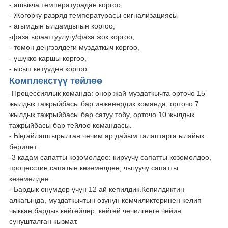
- ашыкча температурадан коргоо,
- Жогорку разряд температурасы сигнализациясы
- агымдын ылдамдыгын коргоо,
-фаза ырааттуулугу/фаза жок коргоо,
- төмөн деңгээлдеги муздаткыч коргоо,
- үшүккө каршы коргоо,
- ысып кетүүдөн коргоо
Комплекстүү тейлөө
-Процессиялык команда: өнөр жай муздаткычта орточо 15
жылдык тажрыйбасы бар инженердик команда, орточо 7
жылдык тажрыйбасы бар сатуу тобу, орточо 10 жылдык
тажрыйбасы бар тейлөө командасы.
- Ыңгайлаштырылган чечим ар дайым талаптарга ылайык
берилет.
-3 кадам сапатты көзөмөлдөө: кирүүчү сапатты көзөмөлдөө,
процесстин сапатын көзөмөлдөө, чыгуучу сапатты
көзөмөлдөө.
- Бардык өнүмдөр үчүн 12 ай кепилдик.Кепилдиктин
алкагында, муздаткычтын өзүнүн кемчиликтеринен келип
чыккан бардык көйгөйлөр, көйгөй чечилгенге чейин
сунушталган кызмат.