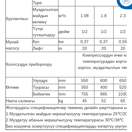
Type
Муздатылган
майдын
м³/с
1.08
1.8
2.3
бууланткыч
көлөмү
Түтүк
дюйм
1/2
1/2
1/2
туташтыруу
Күч
kw
0,37
0,37
0,55
Мунай
насосу
Лифт
m
20
20
20
Компрессордун ички корг
температурадан коргоо,
Коопсуздук приборлору
коргоо, муздаткычтын төмөн
Узундук
mm
550
600
650
Өлчөм
Туурасы
mm
350
400
520
Бийиктик
mm
755
885
1030
Накта салмагы
kg
45
52
65
Жогорудагы спецификациялар төмөнкү дизайн шарттарына ылай
1.Муздатылган майдын кириш/чыгуучу температурасы 25℃/20℃
2.Муздатуу абанын кириш/чыгуучу температурасы 30℃/38℃
Биз кошумча эскертүүсүз спецификацияларды өзгөртүү укугуна э