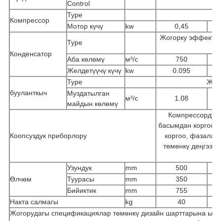
Control
Type
Компрессор
Мотор күчү
kw
0,45
Жогорку эффектив
Type
Конденсатор
Аба көлөмү
м³/с
750
Желдетүүчү күчү
kw
0.095
Type
Жез 
бууланткыч
Муздатылган
м³/с
1.08
майдын көлөмү
Компрессордун и
басымдан коргоо,
Коопсуздук приборлору
коргоо, фазалар
төмөнкү деңгээлд
Узундук
mm
500
Өлчөм
Туурасы
mm
350
Бийиктик
mm
755
Накта салмагы
kg
40
Жогорудагы спецификациялар төмөнкү дизайн шарттарына ылай