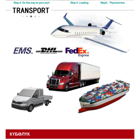
КҮБӨЛҮК