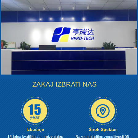
ZAKAJ IZBRATI NAS
Izkušnje
Širok Spekter
15-letna kvalifikacija proizvajalec
Razpon hladilne zmogljivosti 05-