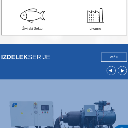
Živilski Sektor
Livarne
IZDELEK
SERIJE
Več >