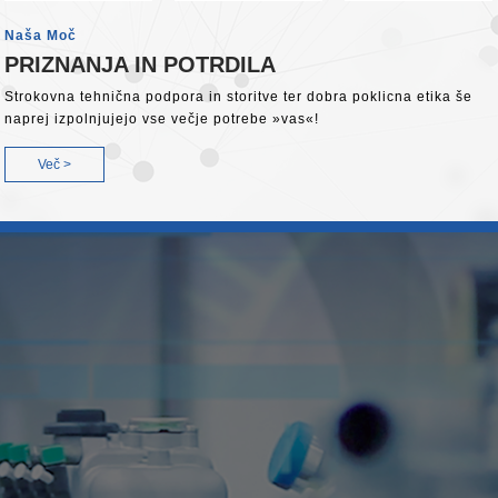
Naša Moč
PRIZNANJA IN POTRDILA
Strokovna tehnična podpora in storitve ter dobra poklicna etika še
naprej izpolnjujejo vse večje potrebe »vas«!
Več >