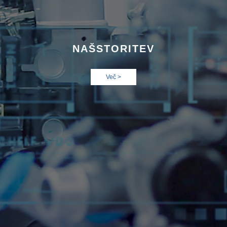
NAŠ
STORITEV
Več >