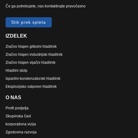
Če ga potrebujete, nas kontaktirajte pravočasno
Stik prek spleta
IZDELEK
Zračno hlajen glikolni hladilnik
Zračno hlajen industrijski hladilnik
Zračno hlajen vijačni hladilnik
Hladilni stolp
Izparilni kondenzatorski hladilnik
Eksplozijsko odporen hladilnik
O NAS
Profil podjetja
Skupinska čast
korporativna vizija
Zgodovina razvoja