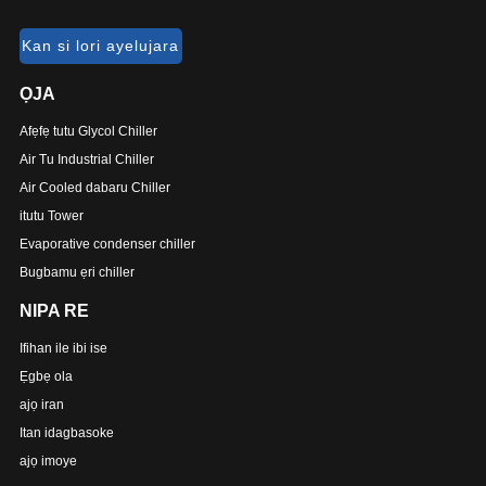
Kan si lori ayelujara
ỌJA
Afẹfẹ tutu Glycol Chiller
Air Tu Industrial Chiller
Air Cooled dabaru Chiller
itutu Tower
Evaporative condenser chiller
Bugbamu ẹri chiller
NIPA RE
Ifihan ile ibi ise
Ẹgbẹ ola
ajọ iran
Itan idagbasoke
ajọ imoye