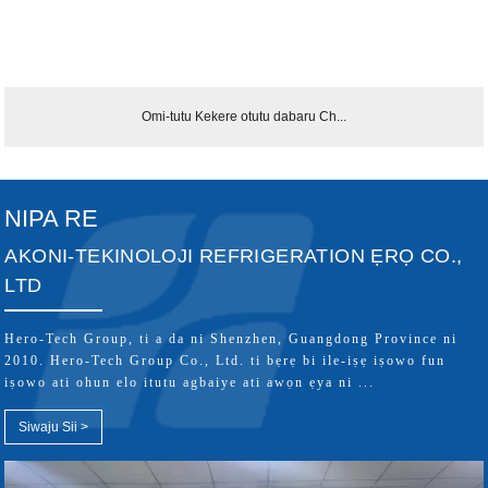
Omi-tutu Kekere otutu dabaru Ch...
NIPA RE
AKONI-TEKINOLOJI REFRIGERATION ẸRỌ CO.,
LTD
Hero-Tech Group, ti a da ni Shenzhen, Guangdong Province ni
2010. Hero-Tech Group Co., Ltd. ti bẹrẹ bi ile-iṣẹ iṣowo fun
iṣowo ati ohun elo itutu agbaiye ati awọn ẹya ni ...
Siwaju Sii >