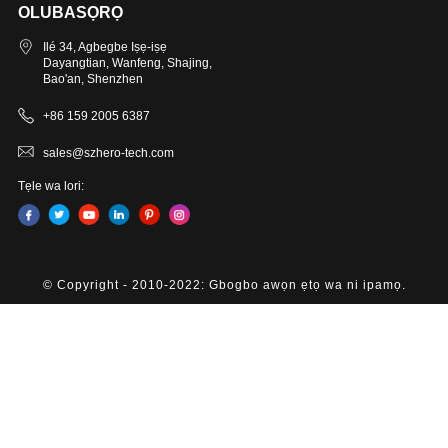
OLUBASỌRỌ
Ilé 34, Agbegbe Iṣẹ-iṣẹ
Dayangtian, Wanfeng, Shajing,
Bao'an, Shenzhen
+86 159 2005 6387
sales@szhero-tech.com
Tẹle wa lori:
© Copyright - 2010-2022: Gbogbo awọn ẹtọ wa ni ipamọ.