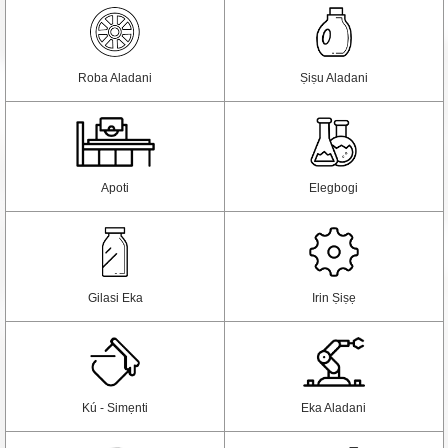
Roba Aladani
Ṣiṣu Aladani
Apoti
Elegbogi
Gilasi Eka
Irin Ṣiṣẹ
Kú - Simẹnti
Eka Aladani