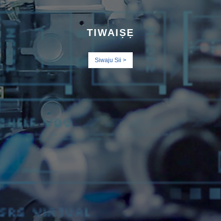
TIWA
IṢẸ
Siwaju Sii >