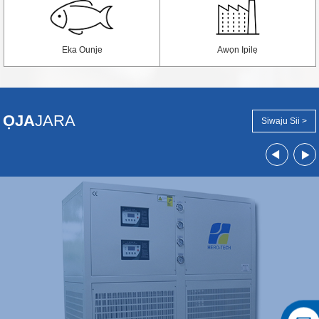
Eka Ounje
Awọn Ipilẹ
ỌJA
JARA
Siwaju Sii >