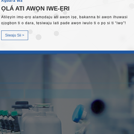
Agbara Wa
ỌLÁ ATI AWỌN IWE-ẸRI
Atilẹyin imọ-ẹrọ alamọdaju ati awọn iṣẹ, bakanna bi awọn ihuwasi
ọjọgbọn ti o dara, tẹsiwaju lati pade awọn iwulo ti o pọ si ti “iwọ”!
Siwaju Sii >