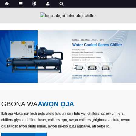
GBONA WA
AWỌN ỌJA
Ibiti ọja Akikanju-Tech pẹlu afẹfẹ tutu ati omi tutu yiyi chillers, screw chillers,
chillers glycol, chillers laser, chillers epo, awọn chillers gbigbona ati tutu, awọn
oluṣakoso iwọn otutu mimu, awọn ile-iṣọ itutu agbaiye, ati bẹbẹ lọ.