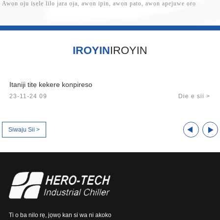
Awọn oju iṣẹlẹ lilo jara ọja, awọn ipin, awọn pato, awọn apejuwe ọrọ
IROYIN
IROYIN
Itaniji titẹ kekere konpireso
23-11-24 09
Die e sii >
Siwaju Sii >
Ti o ba nilo rẹ, jọwọ kan si wa ni akoko