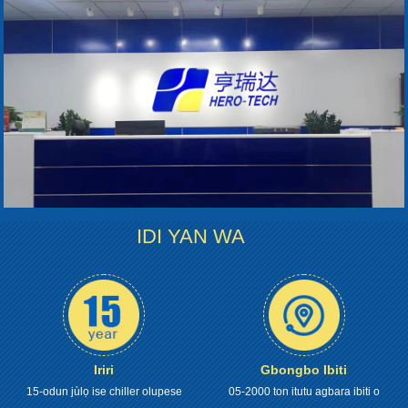
IDI YAN WA
Iriri
Gbongbo Ibiti
15-odun jùlọ ise chiller olupese
05-2000 ton itutu agbara ibiti o