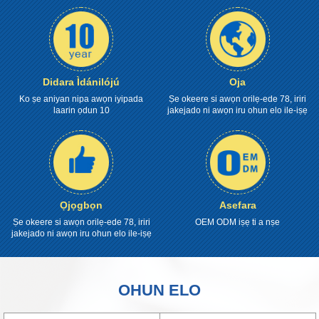
Didara Ìdánilójú
Oja
Ko ṣe aniyan nipa awọn iyipada
Ṣe okeere si awọn orilẹ-ede 78, iriri
laarin ọdun 10
jakejado ni awọn iru ohun elo ile-iṣẹ
Ọjọgbọn
Asefara
Ṣe okeere si awọn orilẹ-ede 78, iriri
OEM ODM iṣẹ ti a nṣe
jakejado ni awọn iru ohun elo ile-iṣẹ
OHUN ELO