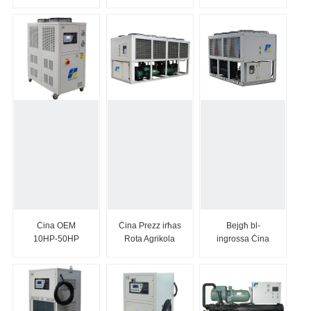
Chiller bil-kamin
R22
Evaporazzjoni
imkessaħ bl-arja
Hanbell/Bitzer
Ilma C...
Screw Comp...
Ċina OEM
Ċina Prezz irħas
Bejgħ bl-
10HP-50HP
Rota Agrikola
ingrossa Ċina
Scroll Industrijali
80HP 90HP...
Fabbrika 4WD
Air Coole...
rota 20HP 30HP
40H...