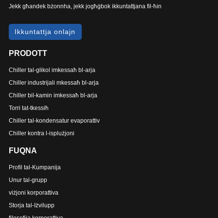
Jekk għandek bżonnha, jekk jogħġbok ikkuntattjana fil-ħin
Ikkuntattja onlajn
PRODOTT
Chiller tal-glikol imkessaħ bl-arja
Chiller industrijali mkessaħ bl-arja
Chiller bil-kamin imkessaħ bl-arja
Torri tat-tkessiħ
Chiller tal-kondensatur evaporattiv
Chiller kontra l-isplużjoni
FUQNA
Profil tal-Kumpanija
Unur tal-grupp
viżjoni korporattiva
Storja tal-Iżvilupp