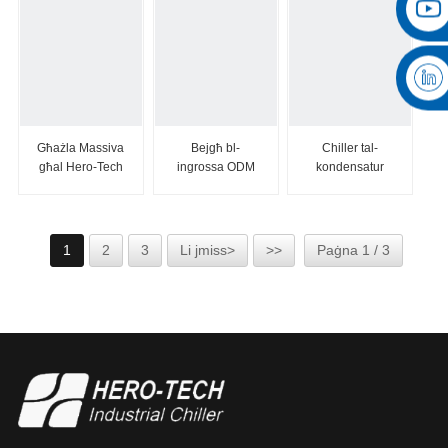
Għażla Massiva
Bejgħ bl-
Chiller tal-
għal Hero-Tech
ingrossa ODM
kondensatur
12HP Factory
Tkessiħ 100ton
evaporattiv
Pr...
Invita Ilma
Chille...
1
2
3
Li jmiss>
>>
Paġna 1 / 3