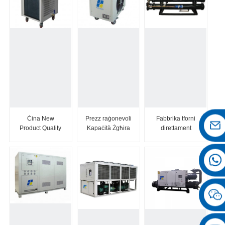
Ċina New
Prezz raġonevoli
Fabbrika tforni
Product Quality
Kapaċità Żgħira
direttament
Oil Chiller
tat-Tkessiħ
bħala 100tons
b'Sc...
Chiller Air-...