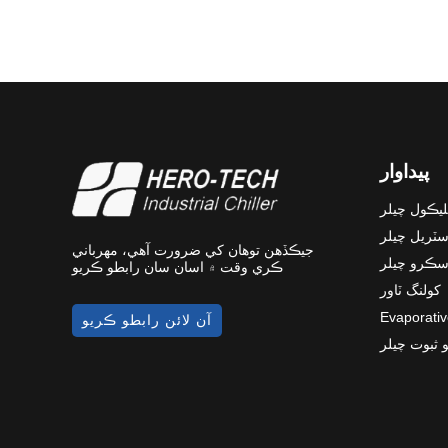
پيداوار
گليڪول چيلر
ڊسٽريل چيلر
جيڪڏھن توھان کي ضرورت آھي، مھرباني
اسڪرو چيلر
ڪري وقت ۾ اسان سان رابطو ڪريو
کولنگ ٽاور
Evaporativ
آن لائن رابطو ڪريو
ثبوت چيلر