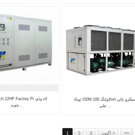
Hero-Tech 12HP Factory Pr
ٿوڪ ODM کولنگ 100ton اسڪرو پاڻي
چونڊ...
چلي ...
>>
اڳيون >
3
2
1