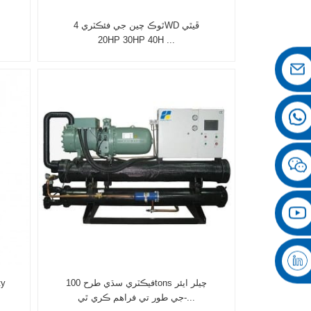
ٿوڪ چين جي فئڪٽري 4WD ڦيٿي
20HP 30HP 40H ...
فيڪٽري سڌي طرح 100tons چيلر ايئر
جي طور تي فراهم ڪري ٿي-...