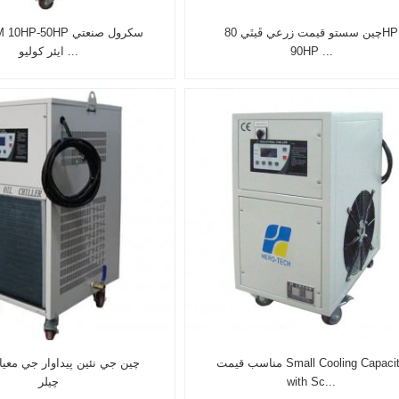
چين سستو قيمت زرعي ڦيٿي 80HP
90HP ...
ايئر کوليو ...
مناسب قيمت Small Cooling Capacity
چين جي نئين پيداوار جي معيا
with Sc...
چيلر