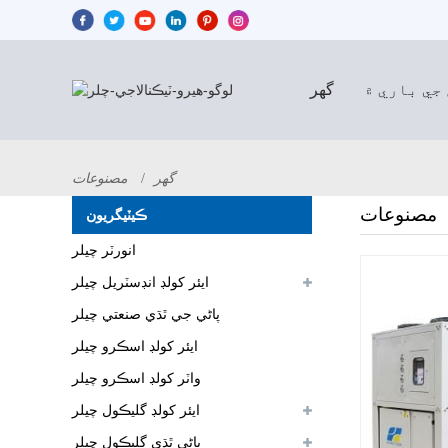
جي باري ۾
گهر
گهر
مصنوعات
مصنوعات
ڪيٽيگريون
انورٽر چيلر
ايئر کولڊ انڊسٽريل چيلر
پاڻي جي ٿڌي صنعتي چيلر
ايئر کولڊ اسڪرو چيلر
واٽر کولڊ اسڪرو چيلر
ايئر کولڊ گليڪول چيلر
پاڻي ٿڌي گليڪول چيلر