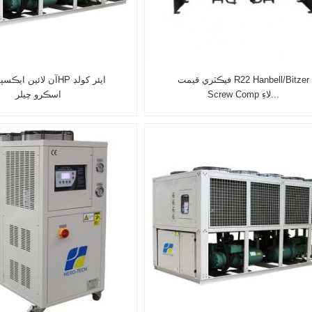
فيڪٽري قيمت R22 Hanbell/Bitzer
Screw Comp لاءِ...
اسڪرو چيلر