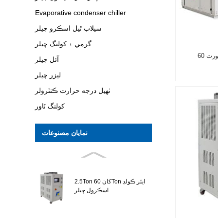
Evaporative condenser chiller
سيلاب ٿيل اسڪرو چيلر
گرمي ۽ کولنگ چيلر
آن لائين ايڪسپورٽ 60HP ايئر کولڊ
آئل چيلر
ليزر چيلر
ٺهيل درجه حرارت ڪنٽرولر
کولنگ ٽاور
نمايان مصنوعات
2.5Ton کان 60Ton ايئر ڪولڊ
اسڪرول چيلر