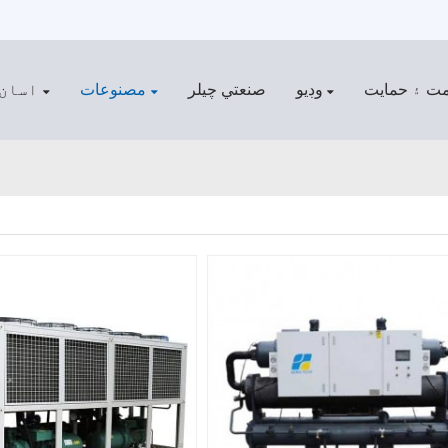
ت ۽ حمايت
وڊيو
صنعتي چيلر
مصنوعات
اسان 