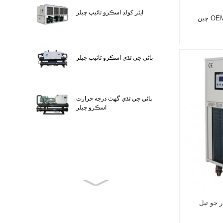
ايئر کولڊ اسڪرو ٽائيپ چيلر
چين OEM 10HP-50HP سکرول صنعتي
پاڻي جي ٿڌي اسڪرو ٽائيپ چيلر
پاڻي جي ٿڌي گھٽ درجه حرارت
اسڪرو چيلر
ر جو تيل