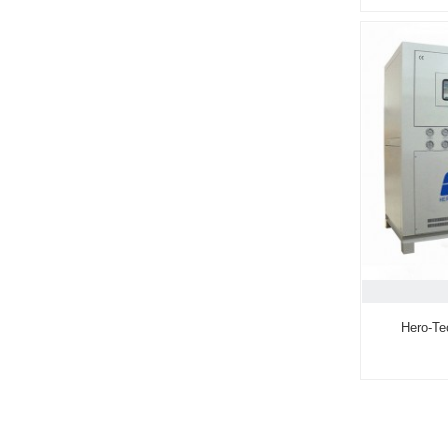
 لاءِ وڏي