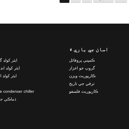
اسان جي باري ۾
ڪمپني پروفائل
ايئر کولڊ 
گروپ جو اعزاز
ايئر کولڊ ان
ڪارپوريٽ ويزن
ايئر کولڊ 
ترقي جي تاريخ
ڪارپوريٽ فلسفو
e condenser chiller
ڌماڪي جو 