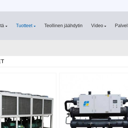
tä
Tuotteet
Teollinen jäähdytin
Video
Palvel
ET