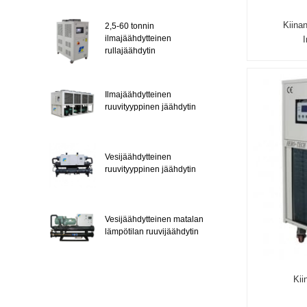
Kiina
2,5-60 tonnin
ilmajäähdytteinen
I
rullajäähdytin
Ilmajäähdytteinen
ruuvityyppinen jäähdytin
Vesijäähdytteinen
ruuvityyppinen jäähdytin
Vesijäähdytteinen matalan
lämpötilan ruuvijäähdytin
Kii