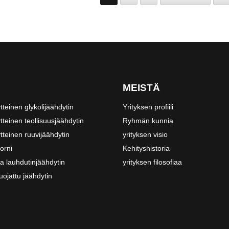
MEISTÄ
tteinen glykolijäähdytin
Yrityksen profiili
tteinen teollisuusjäähdytin
Ryhmän kunnia
tteinen ruuvijäähdytin
yrityksen visio
orni
Kehityshistoria
a lauhdutinjäähdytin
yrityksen filosofiaa
ojattu jäähdytin