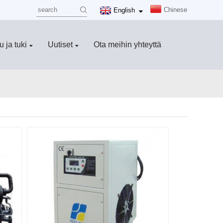
Chinese
English
u ja tuki
Uutiset
Ota meihin yhteyttä