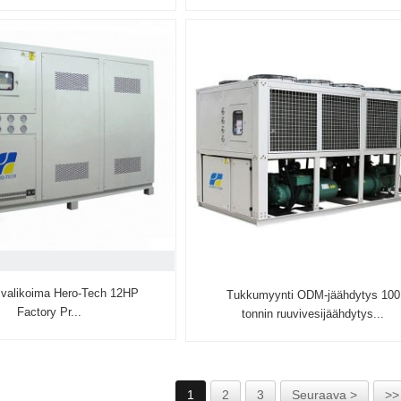
 valikoima Hero-Tech 12HP
Tukkumyynti ODM-jäähdytys 100
Factory Pr...
tonnin ruuvivesijäähdytys...
1
2
3
Seuraava >
>>