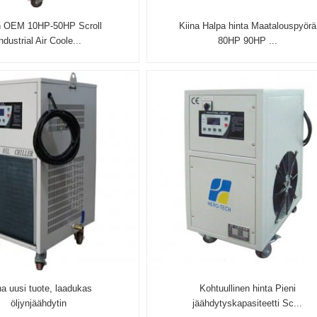
n OEM 10HP-50HP Scroll
Kiina Halpa hinta Maatalouspyörä
ndustrial Air Coole...
80HP 90HP ...
na uusi tuote, laadukas
Kohtuullinen hinta Pieni
öljynjäähdytin
jäähdytyskapasiteetti Sc...