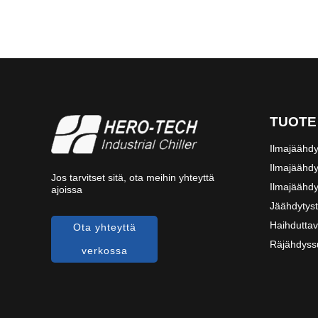
TUOTE
Ilmajäähdy
Ilmajäähdy
Jos tarvitset sitä, ota meihin yhteyttä
Ilmajäähdy
ajoissa
Jäähdytyst
Haihduttav
Ota yhteyttä
Räjähdyssu
verkossa