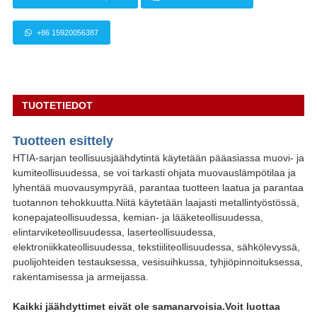
+86 15920056387
TUOTETIEDOT
Tuotteen esittely
HTIA-sarjan teollisuusjäähdytintä käytetään pääasiassa muovi- ja
kumiteollisuudessa, se voi tarkasti ohjata muovauslämpötilaa ja
lyhentää muovausympyrää, parantaa tuotteen laatua ja parantaa
tuotannon tehokkuutta.Niitä käytetään laajasti metallintyöstössä,
konepajateollisuudessa, kemian- ja lääketeollisuudessa,
elintarviketeollisuudessa, laserteollisuudessa,
elektroniikkateollisuudessa, tekstiiliteollisuudessa, sähkölevyssä,
puolijohteiden testauksessa, vesisuihkussa, tyhjiöpinnoituksessa,
rakentamisessa ja armeijassa.
Kaikki jäähdyttimet eivät ole samanarvoisia.Voit luottaa