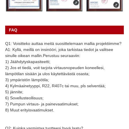
FAQ
Q1: Voisitteko auttaa meitä suosittelemaan mallia projektiimme?
A1: Kyllä, meillä on insinööri, joka tarkistaa tiedot ja valitsee
sinulle oikean mallin.Perustuu seuraaviin:
1) Jäähdytyskapasiteetti;
2) Jos et tiedä, voit tarjota virtausnopeuden koneellesi,
lämpötilan sisään ja ulos käytettävästä osasta;
3) ympäristön lämpötila;
4) Kylmäainetyyppi, R22, R407c tai muu, pls selventää;
5) jännite;
6) Sovellusteollisuus;
7) Pumpun virtaus- ja painevaatimukset;
8) Muut erityisvaatimukset.
Q2: Kuinka varmistaa tuotteesi hyvä laatu?