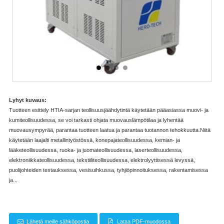
Lyhyt kuvaus:
Tuotteen esittely HTIA-sarjan teollisuusjäähdytintä käytetään pääasiassa muovi- ja
kumiteollisuudessa, se voi tarkasti ohjata muovauslämpötilaa ja lyhentää
muovausympyrää, parantaa tuotteen laatua ja parantaa tuotannon tehokkuutta.Niitä
käytetään laajalti metallintyöstössä, konepajateollisuudessa, kemian- ja
lääketeollisuudessa, ruoka- ja juomateollisuudessa, laserteollisuudessa,
elektroniikkateollisuudessa, tekstiiliteollisuudessa, elektrolyyttisessä levyssä,
puolijohteiden testauksessa, vesisuihkussa, tyhjiöpinnoituksessa, rakentamisessa
ja...
Lähetä meille sähköpostia
Lataa PDF-muodossa