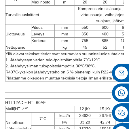
Max nosto
m
20
20
20
Kompressorin sisäsuoja, yli
Turvallisuuslaitteet
virtaussuoja, vaihejärjes
suojaus, jäätymi
Pituus
mm
550
600
650
Ulottuvuus
Leveys
mm
350
400
520
Korkeus
mm
755
885
103
Nettopaino
kg
45
52
85
Yllä olevat tekniset tiedot ovat seuraavien suunnitteluolosuhteiden 
1. Jäähdytetyn veden tulo-/poistolämpötila 7ºC/12ºC.
2. Jäähdytysilman tulo/poistolämpötila 30ºC/38ºC.
R407C-yksikön jäähdytysteho on 5 % pienempi kuin R22-yksikön
Pidätämme oikeuden muuttaa teknisiä tietoja ilman erillistä ilmoitust
HTI-12AD ~ HTI-60AF
Malli[HTI-***]
12 jKr
15 jKr
20 jK
kcal/h
28620
36756
4662
7°C
kw
33.28
42,74
54.2
Nimellinen
jäähdytysteho
kcal/h
35070
45046
5545