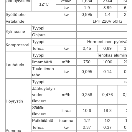
jäähdytysteho
kcal/h
1,634
2744
548
12°C
kw
1.9
3.99
6.3
Syöttöteho
kw
0,895
1.4
2.2
Virtalähde
1PH 220V 50Hz
Tyyppi
Kylmäaine
Ohjaus
Tyyppi
Hermeettinen-pyörivä
Kompressori
Tehoa
kw
0,45
0,89
1.7
Tyyppi
Tehokas alumiiniriv
Ilmamäärä
m³/h
750
1000
200
Lauhdutin
Tuulettimen
kw
0,095
0.14
0,1
teho
Tyyppi
säil
Jäähdytetyn
veden
m³/h
0,258
0,476
0,90
tilavuus
Höyrystin
Säiliön
litraa
10.6
18.3
27
tilavuus
Putkiliitäntä
tuumaa
1/2
1/2
1/2
Tehoa
kw
0,37
0,37
0,3
Pumppu