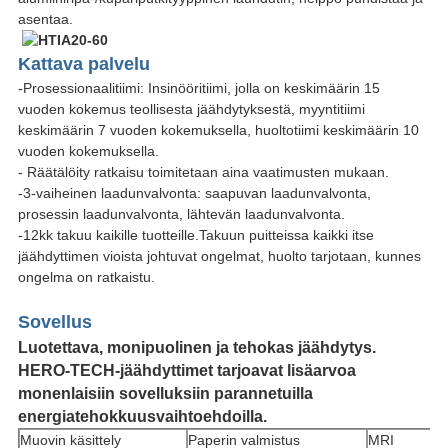
asentaa.
Kattava palvelu
-Prosessionaalitiimi: Insinööritiimi, jolla on keskimäärin 15
vuoden kokemus teollisesta jäähdytyksestä, myyntitiimi
keskimäärin 7 vuoden kokemuksella, huoltotiimi keskimäärin 10
vuoden kokemuksella.
- Räätälöity ratkaisu toimitetaan aina vaatimusten mukaan.
-3-vaiheinen laadunvalvonta: saapuvan laadunvalvonta,
prosessin laadunvalvonta, lähtevän laadunvalvonta.
-12kk takuu kaikille tuotteille.Takuun puitteissa kaikki itse
jäähdyttimen vioista johtuvat ongelmat, huolto tarjotaan, kunnes
ongelma on ratkaistu.
Sovellus
Luotettava, monipuolinen ja tehokas jäähdytys.
HERO-TECH-jäähdyttimet tarjoavat lisäarvoa
monenlaisiin sovelluksiin parannetuilla
energiatehokkuusvaihtoehdoilla.
Muovin käsittely
Paperin valmistus
MRI