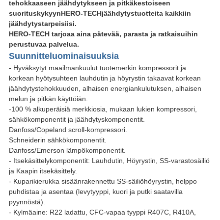
tehokkaaseen jäähdytykseen ja pitkäkestoiseen
suorituskykyyn
HERO-TECH
jäähdytystuotteita kaikkiin
jäähdytystarpeisiisi.
HERO-TECH tarjoaa aina pätevää, parasta ja ratkaisuihin
perustuvaa palvelua.
Suunnitteluominaisuuksia
- Hyväksytyt maailmankuulut tuotemerkin kompressorit ja
korkean hyötysuhteen lauhdutin ja höyrystin takaavat korkean
jäähdytystehokkuuden, alhaisen energiankulutuksen, alhaisen
melun ja pitkän käyttöiän.
-100 % alkuperäisiä merkkiosia, mukaan lukien kompressori,
sähkökomponentit ja jäähdytyskomponentit.
Danfoss/Copeland scroll-kompressori.
Schneiderin sähkökomponentit.
Danfoss/Emerson lämpökomponentit.
- Itsekäsittelykomponentit: Lauhdutin, Höyrystin, SS-varastosäiliö
ja Kaapin itsekäsittely.
- Kuparikierukka sisäänrakennettu SS-säiliöhöyrystin, helppo
puhdistaa ja asentaa (levytyyppi, kuori ja putki saatavilla
pyynnöstä).
- Kylmäaine: R22 ladattu, CFC-vapaa tyyppi R407C, R410A,