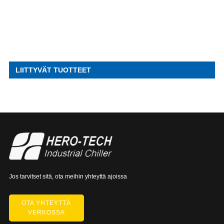
LIITTYVÄT TUOTTEET
Jos tarvitset sitä, ota meihin yhteyttä ajoissa
OTA YHTEYTTÄ
VERKOSSA