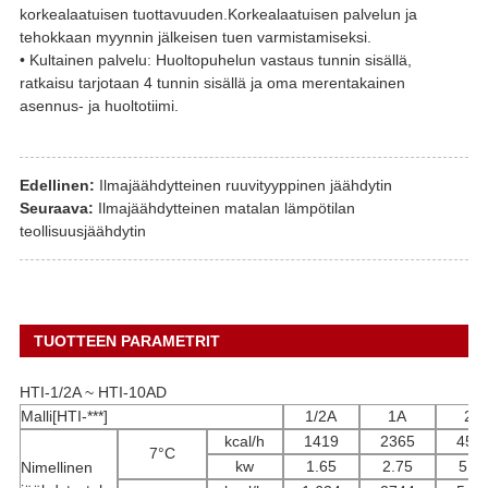
korkealaatuisen tuottavuuden.Korkealaatuisen palvelun ja
tehokkaan myynnin jälkeisen tuen varmistamiseksi.
• Kultainen palvelu: Huoltopuhelun vastaus tunnin sisällä,
ratkaisu tarjotaan 4 tunnin sisällä ja oma merentakainen
asennus- ja huoltotiimi.
Edellinen:
Ilmajäähdytteinen ruuvityyppinen jäähdytin
Seuraava:
Ilmajäähdytteinen matalan lämpötilan
teollisuusjäähdytin
TUOTTEEN PARAMETRIT
HTI-1/2A ~ HTI-10AD
Malli[HTI-***]
1/2A
1A
2A
kcal/h
1419
2365
459
7°C
kw
1.65
2.75
5.3
Nimellinen