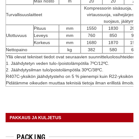
Max nosto
m
20
20
20
Kompressorin sisäsuoja, yli
Turvallisuuslaitteet
virtaussuoja, vaihejärjes
suojaus, jäätymi
Pituus
mm
1550
1830
201
Ulottuvuus
Leveys
mm
760
850
950
Korkeus
mm
1680
1870
199
Nettopaino
kg
382
580
650
Yllä olevat tekniset tiedot ovat seuraavien suunnitteluolosuhteiden 
1. Jäähdytetyn veden tulo-/poistolämpötila 7ºC/12ºC.
2. Jäähdytysilman tulo/poistolämpötila 30ºC/38ºC.
R407C-yksikön jäähdytysteho on 5 % pienempi kuin R22-yksikön
Pidätämme oikeuden muuttaa teknisiä tietoja ilman erillistä ilmoitust
PAKKAUS JA KULJETUS