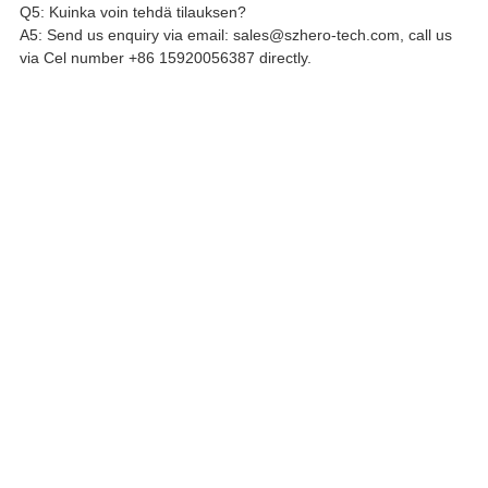
Q5: Kuinka voin tehdä tilauksen?
A5: Send us enquiry via email: sales@szhero-tech.com, call us
via Cel number +86 15920056387 directly.