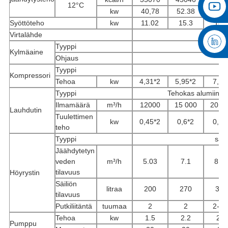
12°C
kw
40,78
52.38
64,4
Syöttöteho
kw
11.02
15.3
18.
Virtalähde
Tyyppi
Kylmäaine
Ohjaus
T
Tyyppi
Kompressori
Tehoa
kw
4,31*2
5,95*2
7,4*
Tyyppi
Tehokas alumiiniriv
Ilmamäärä
m³/h
12000
15 000
20 0
Lauhdutin
Tuulettimen
kw
0,45*2
0,6*2
0,8*
teho
Tyyppi
säil
Jäähdytetyn
veden
m³/h
5.03
7.1
8.8
tilavuus
Höyrystin
Säiliön
litraa
200
270
350
tilavuus
Putkiliitäntä
tuumaa
2
2
2-1/
Tehoa
kw
1.5
2.2
2.2
Pumppu