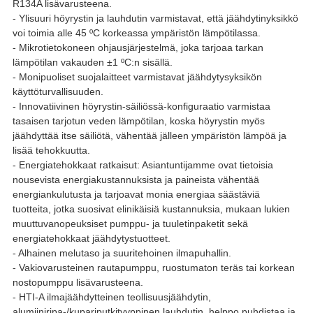
R134A lisävarusteena.
- Ylisuuri höyrystin ja lauhdutin varmistavat, että jäähdytinyksikkö
voi toimia alle 45 ºC korkeassa ympäristön lämpötilassa.
- Mikrotietokoneen ohjausjärjestelmä, joka tarjoaa tarkan
lämpötilan vakauden ±1 ºC:n sisällä.
- Monipuoliset suojalaitteet varmistavat jäähdytysyksikön
käyttöturvallisuuden.
- Innovatiivinen höyrystin-säiliössä-konfiguraatio varmistaa
tasaisen tarjotun veden lämpötilan, koska höyrystin myös
jäähdyttää itse säiliötä, vähentää jälleen ympäristön lämpöä ja
lisää tehokkuutta.
- Energiatehokkaat ratkaisut: Asiantuntijamme ovat tietoisia
nousevista energiakustannuksista ja paineista vähentää
energiankulutusta ja tarjoavat monia energiaa säästäviä
tuotteita, jotka suosivat elinikäisiä kustannuksia, mukaan lukien
muuttuvanopeuksiset pumppu- ja tuuletinpaketit sekä
energiatehokkaat jäähdytystuotteet.
- Alhainen melutaso ja suuritehoinen ilmapuhallin.
- Vakiovarusteinen rautapumppu, ruostumaton teräs tai korkean
nostopumppu lisävarusteena.
- HTI-A ilmajäähdytteinen teollisuusjäähdytin,
alumiiniripa-/kupariputkityyppinen lauhdutin, helppo puhdistaa ja