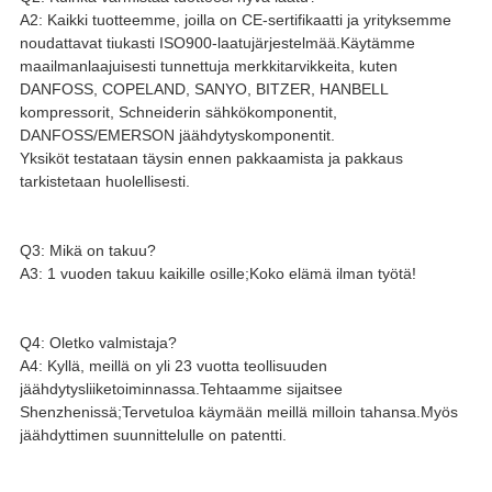
A2: Kaikki tuotteemme, joilla on CE-sertifikaatti ja yrityksemme
noudattavat tiukasti ISO900-laatujärjestelmää.Käytämme
maailmanlaajuisesti tunnettuja merkkitarvikkeita, kuten
DANFOSS, COPELAND, SANYO, BITZER, HANBELL
kompressorit, Schneiderin sähkökomponentit,
DANFOSS/EMERSON jäähdytyskomponentit.
Yksiköt testataan täysin ennen pakkaamista ja pakkaus
tarkistetaan huolellisesti.
Q3: Mikä on takuu?
A3: 1 vuoden takuu kaikille osille;Koko elämä ilman työtä!
Q4: Oletko valmistaja?
A4: Kyllä, meillä on yli 23 vuotta teollisuuden
jäähdytysliiketoiminnassa.Tehtaamme sijaitsee
Shenzhenissä;Tervetuloa käymään meillä milloin tahansa.Myös
jäähdyttimen suunnittelulle on patentti.