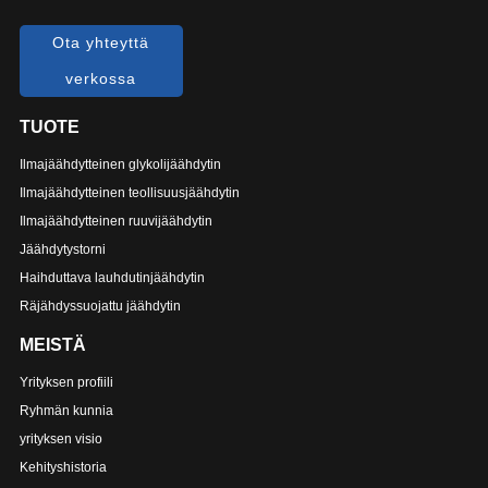
Ota yhteyttä
verkossa
TUOTE
Ilmajäähdytteinen glykolijäähdytin
Ilmajäähdytteinen teollisuusjäähdytin
Ilmajäähdytteinen ruuvijäähdytin
Jäähdytystorni
Haihduttava lauhdutinjäähdytin
Räjähdyssuojattu jäähdytin
MEISTÄ
Yrityksen profiili
Ryhmän kunnia
yrityksen visio
Kehityshistoria