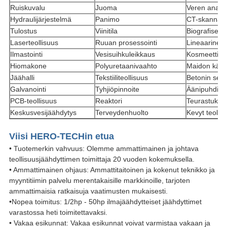
Ruiskuvalu
Juoma
Veren analys
Hydraulijärjestelmä
Panimo
CT-skannau
Tulostus
Viinitila
Biografiset j
Laserteollisuus
Ruuan prosessointi
Lineaarinen 
Ilmastointi
Vesisuihkuleikkaus
Kosmeettinen
Hiomakone
Polyuretaanivaahto
Maidon käsit
Jäähalli
Tekstiiliteollisuus
Betonin seko
Galvanointi
Tyhjiöpinnoite
Äänipuhdistu
PCB-teollisuus
Reaktori
Teurastuksen
Keskusvesijäähdytys
Terveydenhuolto
Kevyt teollis
Viisi HERO-TECHin etua
• Tuotemerkin vahvuus: Olemme ammattimainen ja johtava
teollisuusjäähdyttimen toimittaja 20 vuoden kokemuksella.
• Ammattimainen ohjaus: Ammattitaitoinen ja kokenut teknikko ja
myyntitiimin palvelu merentakaisille markkinoille, tarjoten
ammattimaisia ​​ratkaisuja vaatimusten mukaisesti.
•Nopea toimitus: 1/2hp - 50hp ilmajäähdytteiset jäähdyttimet
varastossa heti toimitettavaksi.
• Vakaa esikunnat: Vakaa esikunnat voivat varmistaa vakaan ja