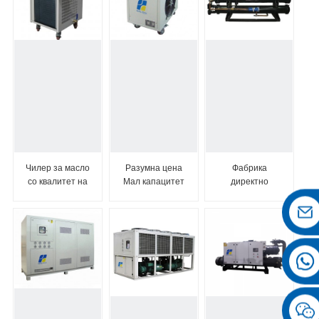
Чилер за масло
Разумна цена
Фабрика
со квалитет на
Мал капацитет
директно
нов производ
за ладење со
снабдува како
во Кина
Sc...
100 тони Чилер
воздух-...