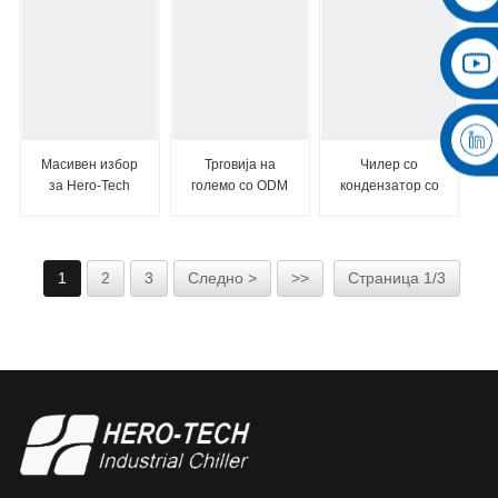
Масивен избор
Трговија на
Чилер со
за Hero-Tech
големо со ODM
кондензатор со
12HP Factory
за ладење 100
испарување
Pr...
тони со завртка
за вода Чиле...
1
2
3
Следно >
>>
Страница 1/3