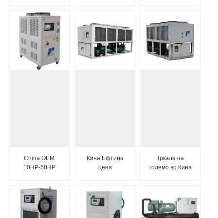
воздушно
Hanbell/Bitzer
Vaporating
ладење со
Screw Comp...
Water C...
онлајн извозник
60 КС
China OEM
Кина Ефтина
Тркала на
10HP-50HP
цена
големо во Кина
Scroll Industrial
Земјоделско
Фабрика 4WD
Air Coole...
тркало 80КС
20HP 30HP
90КС ...
40H...