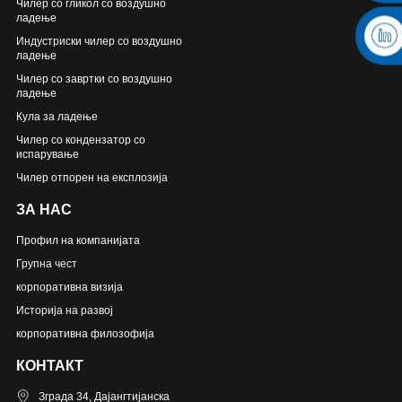
Чилер со гликол со воздушно
ладење
Индустриски чилер со воздушно
ладење
Чилер со завртки со воздушно
ладење
Кула за ладење
Чилер со кондензатор со
испарување
Чилер отпорен на експлозија
ЗА НАС
Профил на компанијата
Групна чест
корпоративна визија
Историја на развој
корпоративна филозофија
КОНТАКТ
Зграда 34, Дајангтијанска