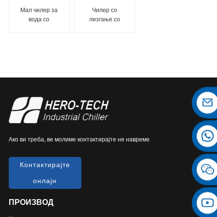
Мал чилер за
Чилер со
вода со
лизгање со
воздушно
воздушно
ладење од 1/4
ладење од 2,5
тони до 2 тони
тони до 60 тони
Ако ви треба, ве молиме контактирајте не навреме
Контактирајте
онлајн
ПРОИЗВОД