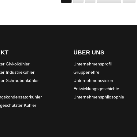
UKT
ÜBER UNS
ter Glykolkühler
Unternehmensprofil
ter Industriekühler
Gruppenehre
ter Schraubenkühler
Unternehmensvision
Entwicklungsgeschichte
ngskondensatorkühler
Unternehmensphilosophie
geschützter Kühler