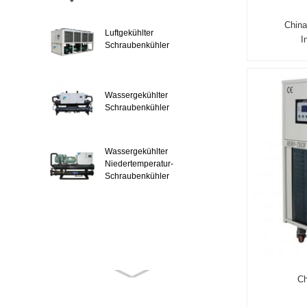
Chin
Luftgekühlter
I
Schraubenkühler
Wassergekühlter
Schraubenkühler
Wassergekühlter
Niedertemperatur-
Schraubenkühler
Ch