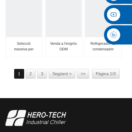
Selecció
Venda a l'engròs
Refrigerador de
massiva per
ODM
condensador
Hero-Tech 12HP
refrigeració 100
evaporatiu
Factory Pr...
tones cargol
d'aigua de
refrigeració...
1
2
3
Següent >
>>
Pàgina 1/3