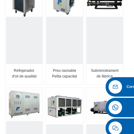
Refrigerador
Preu raonable
Subministrament
d'oli de qualitat
Petita capacitat
de fàbrica
de nous
de refrigeració
directament com
Corr
productes de la
amb Sc...
a refrigerador
Xina
d'aire de 100
tones...