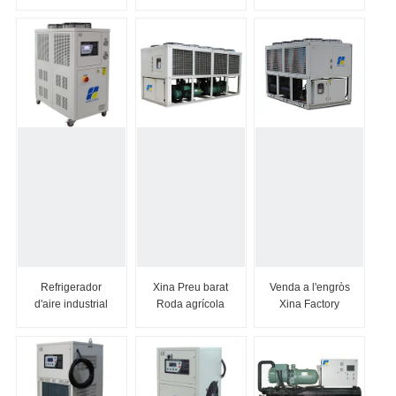
Refrigerador de
Hanbell/Bitzer
evapora l'aigua
cargol refrigerat
Screw Comp...
C...
per aire de 60
CV
Refrigerador
Xina Preu barat
Venda a l'engròs
d'aire industrial
Roda agrícola
Xina Factory
de
80HP 90HP...
4WD Wheel
desplaçament
20HP 30HP
OEM de la Xina
40H...
10HP-50HP...