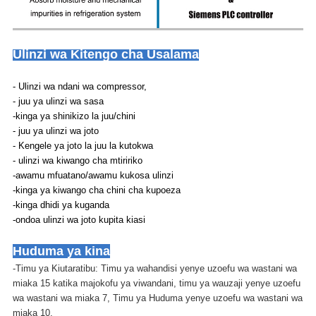
Ulinzi wa Kitengo cha Usalama
- Ulinzi wa ndani wa compressor,
- juu ya ulinzi wa sasa
-kinga ya shinikizo la juu/chini
- juu ya ulinzi wa joto
- Kengele ya joto la juu la kutokwa
- ulinzi wa kiwango cha mtiririko
-awamu mfuatano/awamu kukosa ulinzi
-kinga ya kiwango cha chini cha kupoeza
-kinga dhidi ya kuganda
-ondoa ulinzi wa joto kupita kiasi
Huduma ya kina
-Timu ya Kiutaratibu: Timu ya wahandisi yenye uzoefu wa wastani wa
miaka 15 katika majokofu ya viwandani, timu ya wauzaji yenye uzoefu
wa wastani wa miaka 7, Timu ya Huduma yenye uzoefu wa wastani wa
miaka 10.