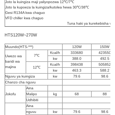
Joto la kuingiza maji yaliyopozwa 12℃/7℃
Joto la kupoeza la kuingiza/kutolea hewa 30℃/38℃
Gesi R134A kwa chaguo
VFD chiller kwa chaguo
Tuna haki ya kurekebisha vipim
HTS120W~270W
Muundo(HTS-***)
120W
150W
Kcal/h
333680
423550
7℃
Uwezo wa
kw
388.0
492.5
baridi wa
Kcal/h
398438
505852
majina
12℃
kw
463.3
588.2
Nguvu ya kuingiza
kw
79.6
98.6
Chanzo cha nguvu
3
Aina
Jokofu
Malipo
kg
68
88
Udhibiti
Aina
nguvu
kw
79.6
98.6