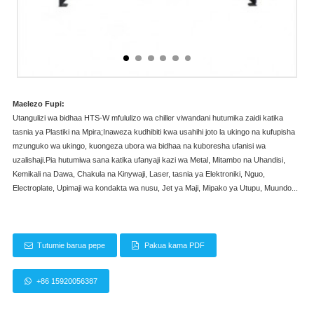
Maelezo Fupi:
Utangulizi wa bidhaa HTS-W mfululizo wa chiller viwandani hutumika zaidi katika
tasnia ya Plastiki na Mpira;Inaweza kudhibiti kwa usahihi joto la ukingo na kufupisha
mzunguko wa ukingo, kuongeza ubora wa bidhaa na kuboresha ufanisi wa
uzalishaji.Pia hutumiwa sana katika ufanyaji kazi wa Metal, Mitambo na Uhandisi,
Kemikali na Dawa, Chakula na Kinywaji, Laser, tasnia ya Elektroniki, Nguo,
Electroplate, Upimaji wa kondakta wa nusu, Jet ya Maji, Mipako ya Utupu, Muundo...
Tutumie barua pepe
Pakua kama PDF
+86 15920056387