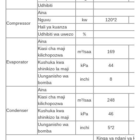
Udhibiti
Aina
Nguvu
kw
120*2
Compressor
Hali ya kuanza
Udhibiti wa uwezo
％
Aina
Kiasi cha maji
m³/saa
169
kilichopozwa
Evaporator
Kushuka kwa
kPa
44
shinikizo la maji
Uunganisho wa
inchi
8
bomba
Aina
Kiasi cha maji
m³/saa
248
kilichopozwa
Condenser
Kushuka kwa
kPa
46
shinikizo la maji
Uunganisho wa
inchi
5*2
bomba
Kinga ya ndani ya kifiny