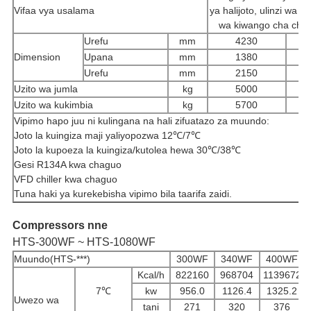
Vifaa vya usalama
ya halijoto, ulinzi wa
wa kiwango cha chini 
Urefu
mm
4230
Dimension
Upana
mm
1380
Urefu
mm
2150
Uzito wa jumla
kg
5000
Uzito wa kukimbia
kg
5700
Vipimo hapo juu ni kulingana na hali zifuatazo za muundo:
Joto la kuingiza maji yaliyopozwa 12℃/7℃
Joto la kupoeza la kuingiza/kutolea hewa 30℃/38℃
Gesi R134A kwa chaguo
VFD chiller kwa chaguo
Tuna haki ya kurekebisha vipimo bila taarifa zaidi.
Compressors nne
HTS-300WF ~ HTS-1080WF
Muundo(HTS-***)
300WF
340WF
400WF
Kcal/h
822160
968704
1139672
7℃
kw
956.0
1126.4
1325.2
Uwezo wa
tani
271
320
376