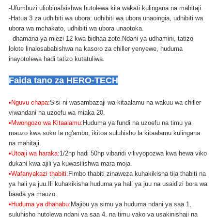
-Ufumbuzi uliobinafsishwa hutolewa kila wakati kulingana na mahitaji.
-Hatua 3 za udhibiti wa ubora: udhibiti wa ubora unaoingia, udhibiti wa
ubora wa mchakato, udhibiti wa ubora unaotoka.
- dhamana ya miezi 12 kwa bidhaa zote.Ndani ya udhamini, tatizo
lolote linalosababishwa na kasoro za chiller yenyewe, huduma
inayotolewa hadi tatizo kutatuliwa.
Faida tano za HERO-TECH
•Nguvu chapa:
Sisi ni wasambazaji wa kitaalamu na wakuu wa chiller
viwandani na uzoefu wa miaka 20.
•Mwongozo wa Kitaalamu:
Huduma ya fundi na uzoefu na timu ya
mauzo kwa soko la ng'ambo, ikitoa suluhisho la kitaalamu kulingana
na mahitaji.
•Utoaji wa haraka:
1/2hp hadi 50hp vibaridi vilivyopozwa kwa hewa viko
dukani kwa ajili ya kuwasilishwa mara moja.
•Wafanyakazi thabiti:
Fimbo thabiti zinaweza kuhakikisha tija thabiti na
ya hali ya juu.Ili kuhakikisha huduma ya hali ya juu na usaidizi bora wa
baada ya mauzo.
•Huduma ya dhahabu:
Majibu ya simu ya huduma ndani ya saa 1,
suluhisho hutolewa ndani ya saa 4, na timu yako ya usakinishaji na