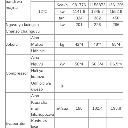
baridi wa
Kcal/h
981776
1156872
1361208
majina
12℃
kw
1141.6
1345.2
1582.8
tani
324
382
450
Nguvu ya kuingiza
kw
201
226
266
Chanzo cha nguvu
3
Aina
Jokofu
Malipo
kg
42*4
48*4
55*4
Udhibiti
Aina
Nguvu
kw
50*4
56.5*4
66.5*4
Hali ya
Compressor
kuanza
Udhibiti wa
％
uwezo
Aina
Kiasi cha
maji
m³/saa
158
182.4
198.8
kilichopozwa
Kushuka
Evaporator
kwa