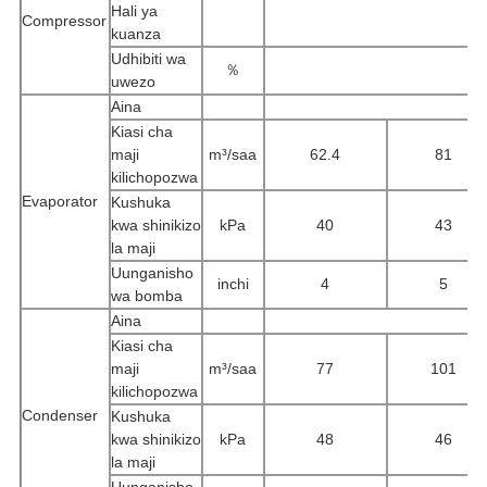
Hali ya
Compressor
kuanza
Udhibiti wa
％
uwezo
Aina
Kiasi cha
maji
m³/saa
62.4
81
kilichopozwa
Evaporator
Kushuka
kwa shinikizo
kPa
40
43
la maji
Uunganisho
inchi
4
5
wa bomba
Aina
Kiasi cha
maji
m³/saa
77
101
kilichopozwa
Condenser
Kushuka
kwa shinikizo
kPa
48
46
la maji
Uunganisho