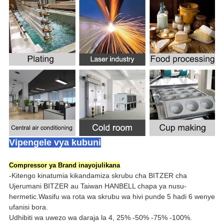
Vipengele vya kubuni
Compressor ya Brand inayojulikana
-Kitengo kinatumia kikandamiza skrubu cha BITZER cha
Ujerumani BITZER au Taiwan HANBELL chapa ya nusu-
hermetic.Wasifu wa rota wa skrubu wa hivi punde 5 hadi 6 wenye
ufanisi bora.
Udhibiti wa uwezo wa daraja la 4, 25% -50% -75% -100%.