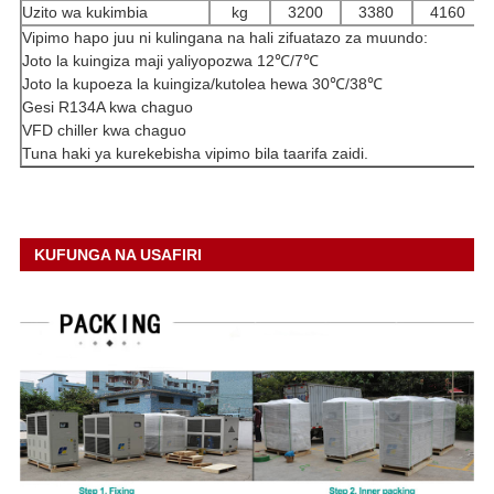
Uzito wa kukimbia
kg
3200
3380
4160
Vipimo hapo juu ni kulingana na hali zifuatazo za muundo:
Joto la kuingiza maji yaliyopozwa 12℃/7℃
Joto la kupoeza la kuingiza/kutolea hewa 30℃/38℃
Gesi R134A kwa chaguo
VFD chiller kwa chaguo
Tuna haki ya kurekebisha vipimo bila taarifa zaidi.
KUFUNGA NA USAFIRI