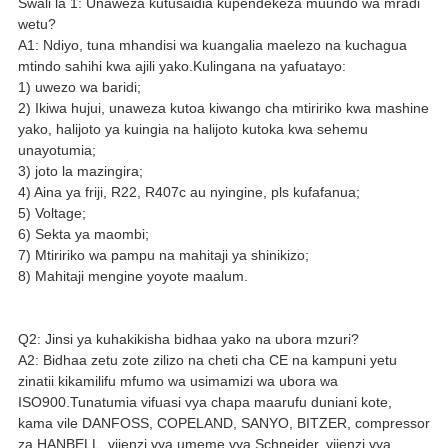
Swali la 1: Unaweza kutusaidia kupendekeza muundo wa mradi
wetu?
A1: Ndiyo, tuna mhandisi wa kuangalia maelezo na kuchagua
mtindo sahihi kwa ajili yako.Kulingana na yafuatayo:
1) uwezo wa baridi;
2) Ikiwa hujui, unaweza kutoa kiwango cha mtiririko kwa mashine
yako, halijoto ya kuingia na halijoto kutoka kwa sehemu
unayotumia;
3) joto la mazingira;
4) Aina ya friji, R22, R407c au nyingine, pls kufafanua;
5) Voltage;
6) Sekta ya maombi;
7) Mtiririko wa pampu na mahitaji ya shinikizo;
8) Mahitaji mengine yoyote maalum.
Q2: Jinsi ya kuhakikisha bidhaa yako na ubora mzuri?
A2: Bidhaa zetu zote zilizo na cheti cha CE na kampuni yetu
zinatii kikamilifu mfumo wa usimamizi wa ubora wa
ISO900.Tunatumia vifuasi vya chapa maarufu duniani kote,
kama vile DANFOSS, COPELAND, SANYO, BITZER, compressor
za HANBELL, vijenzi vya umeme vya Schneider, vijenzi vya