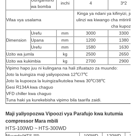
inchi
4
3*2
wa bomba
Kinga ya ndani ya kifinyizi, juu 
Vifaa vya usalama
ulinzi wa kiwango cha mtiririk
cha kupozea, 
Urefu
mm
3000
3300
Dimension
Upana
mm
1200
1380
Urefu
mm
1580
1630
Uzito wa jumla
kg
2500
2650
Uzito wa kukimbia
kg
2700
2900
Vipimo hapo juu ni kulingana na hali zifuatazo za muundo:
Joto la kuingiza maji yaliyopozwa 12℃/7℃
Joto la kupoeza la kuingiza/kutolea hewa 30℃/38℃
Gesi R134A kwa chaguo
VFD chiller kwa chaguo
Tuna haki ya kurekebisha vipimo bila taarifa zaidi.
Maji yaliyopozwa Vipoozi vya Parafujo kwa kutumia
compressor Mara mbili
HTS-100WD ~ HTS-300WD
Muundo(HTS-***)
100WD
120WD
15