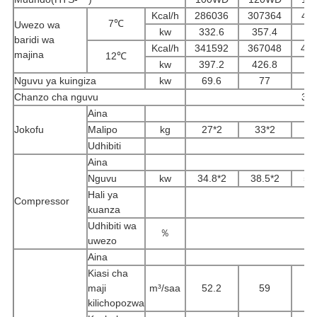
Kcal/h
286036
307364
41
7℃
Uwezo wa
kw
332.6
357.4
47
baridi wa
Kcal/h
341592
367048
49
majina
12℃
kw
397.2
426.8
57
Nguvu ya kuingiza
kw
69.6
77
10
Chanzo cha nguvu
3P
Aina
Jokofu
Malipo
kg
27*2
33*2
4
Udhibiti
Aina
Nguvu
kw
34.8*2
38.5*2
50
Hali ya
Compressor
kuanza
Udhibiti wa
％
uwezo
Aina
Kiasi cha
maji
m³/saa
52.2
59
kilichopozwa