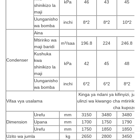
kPa
46
43
45
shinikizo la
maji
Uunganisho
inchi
8*2
8*2
10*2
wa bomba
Aina
Mtiririko wa
m³/saa
196.8
224
246.8
maji baridi
Kushuka
Condenser
kwa
kPa
42
45
48
shinikizo la
maji
Uunganisho
inchi
6*2
6*2
8*2
wa bomba
Kinga ya ndani ya kifinyizi, juu y
Vifaa vya usalama
ulinzi wa kiwango cha mtiririk
cha kupozea, 
Urefu
mm
3150
3480
3480
Dimension
Upana
mm
1700
1750
1790
Urefu
mm
1750
1850
1850
Uzito wa jumla
kg
2650
2800
3450