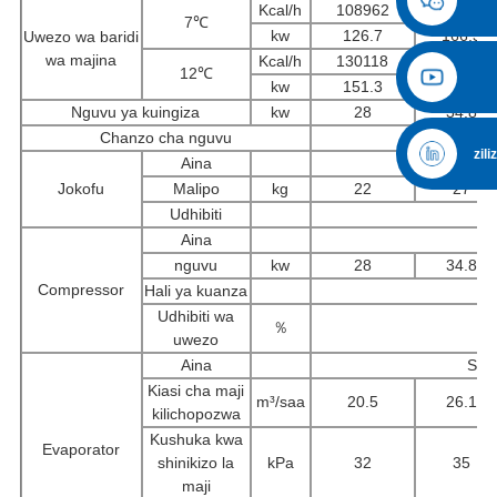
Kcal/h
108962
143018
7℃
kw
126.7
166.3
Uwezo wa baridi
wa majina
Kcal/h
130118
170796
12℃
kw
151.3
198.6
Nguvu ya kuingiza
kw
28
34.8
Chanzo cha nguvu
3PH 
zil
Aina
Jokofu
Malipo
kg
22
27
Udhibiti
Aina
nguvu
kw
28
34.8
Compressor
Hali ya kuanza
Udhibiti wa
％
uwezo
Aina
Shel
Kiasi cha maji
m³/saa
20.5
26.1
kilichopozwa
Kushuka kwa
Evaporator
shinikizo la
kPa
32
35
maji