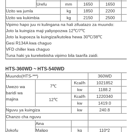
Urefu
mm
1650
1650
1
Uzito wa jumla
kg
1850
2200
2
Uzito wa kukimbia
kg
2150
2500
2
Vipimo hapo juu ni kulingana na hali zifuatazo za muundo:
Joto la kuingiza maji yaliyopozwa 12℃/7℃
Joto la kupoeza la kuingiza/kutolea hewa 30℃/38℃
Gesi R134A kwa chaguo
VFD chiller kwa chaguo
Tuna haki ya kurekebisha vipimo bila taarifa zaidi.
HTS-360WD ~ HTS-540WD
Muundo(HTS-***)
360WD
Kcal/h
1021852
7℃
Uwezo wa
kw
1188.2
baridi wa
Kcal/h
1220340
majina
12℃
kw
1419.0
Nguvu ya kuingiza
kw
240.8
Chanzo cha nguvu
Aina
Jokofu
Malipo
kg
110*2