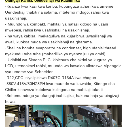
Ufungaji Rahisi, Uendeshaji wa Kuaminika
-Kuanza kwa kasi kwa karibu, kupunguza athari kwa umeme.
Uendeshaji thabiti na salama, mtetemo mdogo, rahisi kwa
usakinishaji.
- Muundo wa kompakt, mahitaji ya nafasi kidogo na uzani
mwepesi, rahisi kwa usafirishaji na usakinishaji.
-Ina waya kabisa, imekaguliwa na kujaribiwa uwasilishaji wa
awali, kuokoa muda wa usakinishaji na gharama.
·Shell na bomba evaporator na condenser, high ufanisi thread
nyekundu tube tube (mabadiliko ya nyenzo juu ya ombi).
· Udhibiti wa Simens PLC, kiolesura cha skrini ya kugusa ya
LCD, utendakazi rahisi, muundo wa kawaida uliotozwa.Vipengele
vya umeme vya Schneider.
·R22,CFC Isiyolipishwa R407C,R134A kwa chaguo.
·380V-415V/50HZ3PH kwa muundo wa kawaida, Kitengo cha
Chiller kinaweza kutolewa kulingana na mahitaji tofauti.
·Sehemu ndogo ya ufungaji inahitajika, hakuna haja ya uingizaji
hewa.