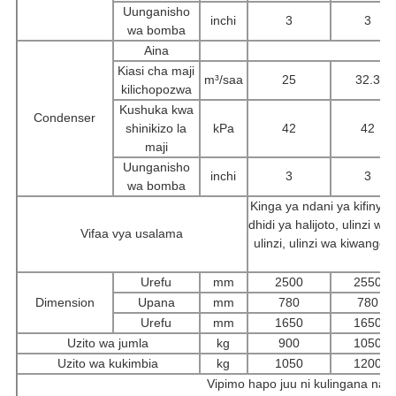
Uunganisho
inchi
3
3
wa bomba
Aina
Kiasi cha maji
m³/saa
25
32.3
kilichopozwa
Kushuka kwa
Condenser
shinikizo la
kPa
42
42
maji
Uunganisho
inchi
3
3
wa bomba
Kinga ya ndani ya kifinyizi,
dhidi ya halijoto, ulinzi
Vifaa vya usalama
ulinzi, ulinzi wa kiwango
Urefu
mm
2500
2550
Dimension
Upana
mm
780
780
Urefu
mm
1650
1650
Uzito wa jumla
kg
900
1050
Uzito wa kukimbia
kg
1050
1200
Vipimo hapo juu ni kulingana na h