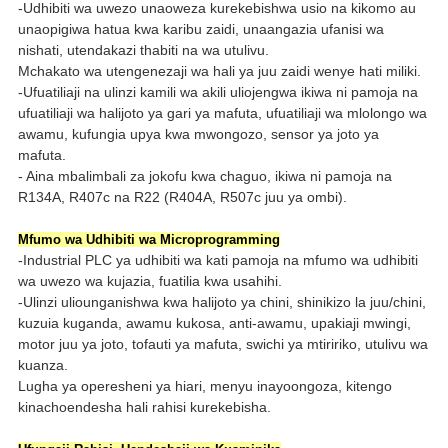
-Udhibiti wa uwezo unaoweza kurekebishwa usio na kikomo au
unaopigiwa hatua kwa karibu zaidi, unaangazia ufanisi wa
nishati, utendakazi thabiti na wa utulivu.
Mchakato wa utengenezaji wa hali ya juu zaidi wenye hati miliki.
-Ufuatiliaji na ulinzi kamili wa akili uliojengwa ikiwa ni pamoja na
ufuatiliaji wa halijoto ya gari ya mafuta, ufuatiliaji wa mlolongo wa
awamu, kufungia upya kwa mwongozo, sensor ya joto ya
mafuta.
- Aina mbalimbali za jokofu kwa chaguo, ikiwa ni pamoja na
R134A, R407c na R22 (R404A, R507c juu ya ombi).
Mfumo wa Udhibiti wa Microprogramming
-Industrial PLC ya udhibiti wa kati pamoja na mfumo wa udhibiti
wa uwezo wa kujazia, fuatilia kwa usahihi.
-Ulinzi uliounganishwa kwa halijoto ya chini, shinikizo la juu/chini,
kuzuia kuganda, awamu kukosa, anti-awamu, upakiaji mwingi,
motor juu ya joto, tofauti ya mafuta, swichi ya mtiririko, utulivu wa
kuanza.
Lugha ya operesheni ya hiari, menyu inayoongoza, kitengo
kinachoendesha hali rahisi kurekebisha.