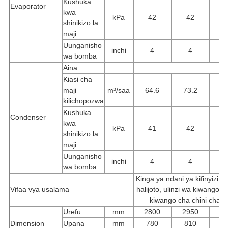
Kushuka
Evaporator
kwa
kPa
42
42
shinikizo la
maji
Uunganisho
inchi
4
4
wa bomba
Aina
Kiasi cha
maji
m³/saa
64.6
73.2
9
kilichopozwa
Kushuka
Condenser
kwa
kPa
41
42
shinikizo la
maji
Uunganisho
inchi
4
4
3
wa bomba
Kinga ya ndani ya kifinyizi, ju
Vifaa vya usalama
halijoto, ulinzi wa kiwango 
kiwango cha chini cha ku
Urefu
mm
2800
2950
3
Dimension
Upana
mm
780
810
8