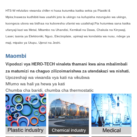
HTS-W mfululizo viwanda chiller ni hasa kutumika katika sekta ya Plastiki &
Mpira;Inaweza kudhibiti kwa usahihi joto la ukingo na kufupisha mzunguko wa ukingo,
kuongeza ubora wa bidhaa na kuboresha ufanisi wa uzalishaji.Pia hutumiwa sana katika
ufanyaji kazi wa Metal, Mitambo na Uhandisi, Kemikali na Dawa, Chakula na Kinywaji,
Laser, tasnia ya Elektroniki, Nguo, Electroplate, upimaji wa kondakta wa nusu, ndege ya
maji, mipako ya Utupu, Ujenzi na Jeshi.
Maombi
Vipodozi vya HERO-TECH vinaleta thamani kwa aina mbalimbali
za matumizi na chaguo zilizoimarishwa za utendakazi wa nishati.
Upozeshaji wa viwanda vya kati na vikubwa
Mfumo wa hali ya hewa ya kati
Chumba cha baridi, chumba cha thermostatic