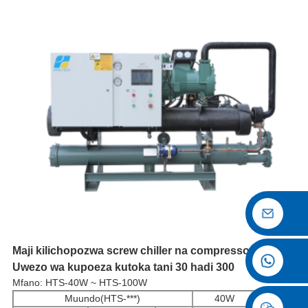
Maji kilichopozwa screw chiller na compressor moja
Uwezo wa kupoeza kutoka tani 30 hadi 300
Mfano: HTS-40W ~ HTS-100W
Muundo(HTS-***)
40W
50W