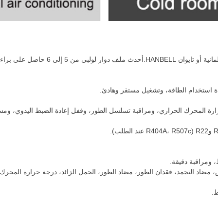
-تعتمد الوحدة الضاغط اللولبي شبه المحكم من ماركة BITZER الألمانية أو تايوان HANBELL.أحدث مل
اءة استخدام الطاقة، وتشغيل مستقر وهادئ.
رارة المحرك الحراري، ومراقبة تسلسل الطور، وقفل إعادة الضبط اليدوي، وم
 مضاد التجمد، فقدان الطور، مضاد الطور، الحمل الزائد، درجة حرارة المحرك 
ط.