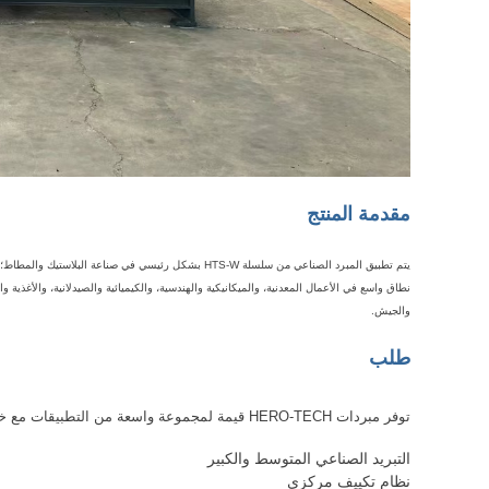
مقدمة المنتج
يتم تطبيق المبرد الصناعي من سلسلة HTS-W بشكل رئيسي ف
نطاق واسع في الأعمال المعدنية، والميكانيكية والهندسية، والكيميائية والصيدلانية، والأغذية وال
والجيش.
طلب
توفر مبردات HERO-TECH قيمة لمجموعة واسعة من التطبيقات مع خيارات محسنة لكفاءة الطاقة.
التبريد الصناعي المتوسط ​​والكبير
نظام تكييف مركزي