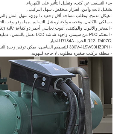
-بدء التشغيل عن كثب، وتقليل التأثير على الكهرباء.
تشغيل ثابت وآمن، اهتزاز منخفض، سهل التركيب.
- هيكل مدمج، يتطلب مساحة أقل وخفيف الوزن، سهل النقل والتر
- سلكي بالكامل، وفحصه واختباره قبل التسليم، مما يوفر وقت التثب
· المبخر والأنبوب والمكثف، أنبوب نحاسي أحمر ذو كفاءة عالية (تغي
· التحكم PLC من سيمنز، واجهة شاشة LCD تعمل باللمس، عملية سهلة، تصميم قياسي مشحون.المكونات الكهربائية شنايدر.
·R22، R407C الحرة، R134A للخيار.
· 380V-415V/50HZ3PH للتصميم القياسي، يمكن توفير وحدة التبريد وفقًا لمتطلبات مختلفة.
· منطقة تركيب صغيرة مطلوبة، لا حاجة للتهوية.