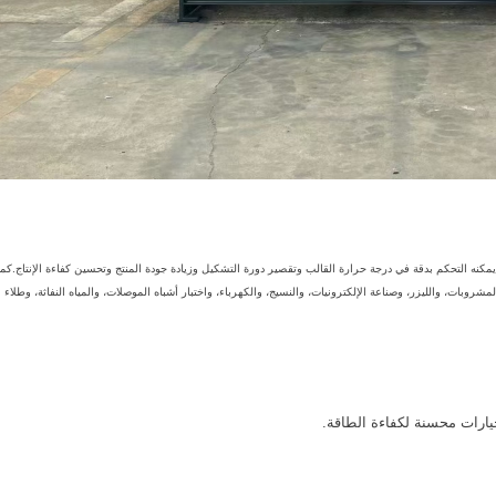
ي صناعة البلاستيك والمطاط؛يمكنه التحكم بدقة في درجة حرارة القالب وتقصير دورة التشكيل وزيادة جودة المنتج وتحسين كفاءة الإنتاج
مشروبات، والليزر، وصناعة الإلكترونيات، والنسيج، والكهرباء، واختبار أشباه الموصلات، والمياه النفاثة، وطلاء ال