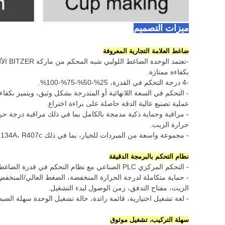
ميزات التصميم
ضاغط العلامة التجارية المعروفة
بكفاءة ممتازة.
-4 درجة التحكم في القدرة، 25%-50%-75%-100%.
- التحكم في السعة اللانهائية أو المتدرجة بشكل وثيق، ويتميز بكف
عملية تصنيع عالية الدقة حاصلة على براءة اختراع.
- مراقبة وحماية ذكية مدمجة بالكامل بما في ذلك مراقبة درجة ح
حرارة الزيت.
- مجموعة واسعة من المبردات للخيار، بما في ذلك R134A، R407c وR22 (R404A، R507c عند الطلب).
نظام التحكم بالبرمجة الدقيقة
- التحكم المركزي PLC الصناعي مع نظام التحكم في قدرة الضاغط، ومراقبة دقيقة.
- حماية متكاملة لدرجة الحرارة المنخفضة، الضغط العالي/المنخفض،
الزيت، مفتاح التدفق، زمن الوصول لبدء التشغيل.
- لغة تشغيل اختيارية، قائمة رائدة، حالة تشغيل الوحدة سهلة الضب
سهلة التركيب، تشغيل موثوق