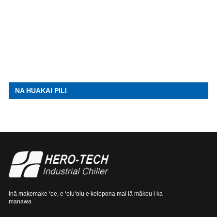
NA HUAKAI PILI
Inā makemake ʻoe, e ʻoluʻolu e kelepona mai iā mākou i ka
manawa