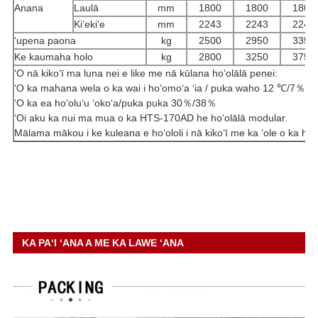
Anana
Laulā
mm
1800
1800
1800
Kiʻekiʻe
mm
2243
2243
2243
ʻupena paona
kg
2500
2950
3350
Ke kaumaha holo
kg
2800
3250
3750
ʻO nā kikoʻī ma luna nei e like me nā kūlana hoʻolālā penei:
ʻO ka mahana wela o ka wai i hoʻomoʻa ʻia / puka waho 12 ℃/7％
ʻO ka ea hoʻoluʻu ʻokoʻa/puka puka 30％/38％
ʻOi aku ka nui ma mua o ka HTS-170AD he hoʻolālā modular.
Mālama mākou i ke kuleana e hoʻololi i nā kikoʻī me ka ʻole o ka hoʻ
KA PAʻI ʻANA A ME KA LAWE ʻANA