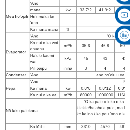
ʻAno
mana
kw
33.7*2
41.9*2
46.4*
Mea hoʻopili
Hoʻomaka ke
ʻano
Ka mana mana
％
ʻAno
ʻO ka pūpū 
Ka nui o ka wai
m³/h
35.6
46.8
50.8
anuanu
Evaporator
Haʻule kaomi
kPa
45
43
43
wai
Pili paipu
iniha
3
4
4
Condenser
ʻAno
ʻano hoʻoluʻu ea ki
ʻAno
Nui
Pepa
Ka mana
kw
0.8*8
0.8*12
0.8*1
Ka nui o ka ea
m³/h
80000
1000000
11600
ʻO ka pale o loko o ka 
kiʻekiʻe/haʻahaʻa puʻe, ma lu
Nā lako palekana
ke kaʻina / ka pau ʻana o ka p
Ka lōʻihi
mm
3310
4570
4870