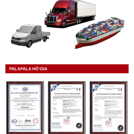
PALAPALA HŌʻOIA