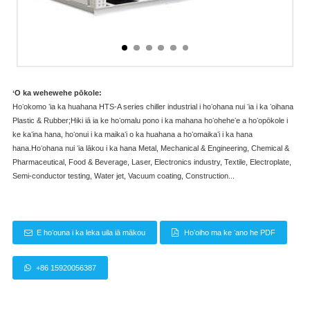
ʻO ka wehewehe pōkole:
Hoʻokomo ʻia ka huahana HTS-A series chiller industrial i hoʻohana nui ʻia i ka ʻoihana
Plastic & Rubber;Hiki iā ia ke hoʻomalu pono i ka mahana hoʻoheheʻe a hoʻopōkole i
ke kaʻina hana, hoʻonui i ka maikaʻi o ka huahana a hoʻomaikaʻi i ka hana
hana.Hoʻohana nui ʻia lākou i ka hana Metal, Mechanical & Engineering, Chemical &
Pharmaceutical, Food & Beverage, Laser, Electronics industry, Textile, Electroplate,
Semi-conductor testing, Water jet, Vacuum coating, Construction...
E hoʻouna i ka leka uila iā mākou
Hoʻoiho ma ke ʻano he PDF
+86 15920056387