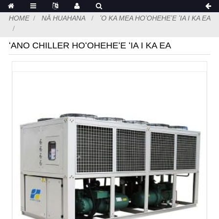
HOME
NĀ HUAHANA
ʻO KA MEA HOʻOHEHEʻE ʻIA I KA EA
ʻANO CHILLER HOʻOHEHEʻE ʻIA I KA EA