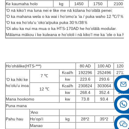
Ke kaumaha holo
kg
1450
1750
2100
ʻO nā kikoʻī ma luna nei e like me nā kūlana hoʻolālā penei:
ʻO ka mahana wela o ka wai i hoʻomoʻa ʻia / puka waho 12 ℃/7％
ʻO ka ea hoʻoluʻu ʻokoʻa/puka puka 30％/38％
ʻOi aku ka nui ma mua o ka HTS-170AD he hoʻolālā modular.
Mālama mākou i ke kuleana e hoʻololi i nā kikoʻī me ka ʻole o ka hoʻ
Hoʻohālike(HTS-***)
80 AD
100 AD
120 A
Kcal/h
192296
252496
27124
7 ℃
kw
223.6
293.6
315.4
ʻO ka hiki ke
hoʻoluʻu inoa
Kcal/h
230824
303064
32559
12 ℃
kw
268.4
352.4
378.6
Mana hookomo
kw
73.8
93.4
102.4
Puna mana
ʻAno
Pahu hau
Hoʻopiʻi
kg
28*2
35*2
42*2
Manao