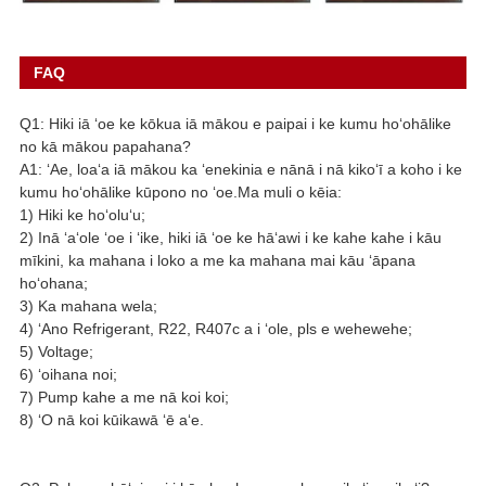
FAQ
Q1: Hiki iā ʻoe ke kōkua iā mākou e paipai i ke kumu hoʻohālike
no kā mākou papahana?
A1: ʻAe, loaʻa iā mākou ka ʻenekinia e nānā i nā kikoʻī a koho i ke
kumu hoʻohālike kūpono no ʻoe.Ma muli o kēia:
1) Hiki ke hoʻoluʻu;
2) Inā ʻaʻole ʻoe i ʻike, hiki iā ʻoe ke hāʻawi i ke kahe kahe i kāu
mīkini, ka mahana i loko a me ka mahana mai kāu ʻāpana
hoʻohana;
3) Ka mahana wela;
4) ʻAno Refrigerant, R22, R407c a i ʻole, pls e wehewehe;
5) Voltage;
6) ʻoihana noi;
7) Pump kahe a me nā koi koi;
8) ʻO nā koi kūikawā ʻē aʻe.