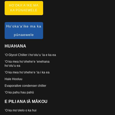
HOʻOKAʻAʻIKE MA
KA PŪNAEWELE
Hoʻokaʻaʻike ma ka
pūnaewele
HUAHANA
ʻO Glycol Chiller i hoʻoluʻu ʻia e ka ea
ʻO ka mea hoʻoheheʻe ʻenehana
hoʻoluʻu ea
ʻO ka mea hoʻoheheʻe ʻia i ka ea
Hale Hooluu
Evaporative condenser chiller
ʻO ka pahu hau pahū
E PILI ANA IĀ MĀKOU
ʻO ka moʻolelo o ka hui