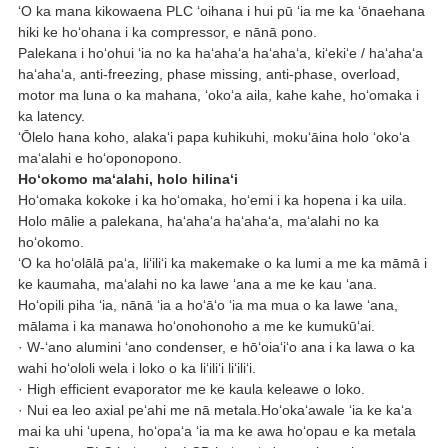
ʻO ka mana kikowaena PLC ʻoihana i hui pū ʻia me ka ʻōnaehana
hiki ke hoʻohana i ka compressor, e nānā pono.
Palekana i hoʻohui ʻia no ka haʻahaʻa haʻahaʻa, kiʻekiʻe / haʻahaʻa
haʻahaʻa, anti-freezing, phase missing, anti-phase, overload,
motor ma luna o ka mahana, ʻokoʻa aila, kahe kahe, hoʻomaka i
ka latency.
ʻŌlelo hana koho, alakaʻi papa kuhikuhi, mokuʻāina holo ʻokoʻa
maʻalahi e hoʻoponopono.
Hoʻokomo maʻalahi, holo hilinaʻi
Hoʻomaka kokoke i ka hoʻomaka, hoʻemi i ka hopena i ka uila.
Holo mālie a palekana, haʻahaʻa haʻahaʻa, maʻalahi no ka
hoʻokomo.
ʻO ka hoʻolālā paʻa, liʻiliʻi ka makemake o ka lumi a me ka māmā i
ke kaumaha, maʻalahi no ka lawe ʻana a me ke kau ʻana.
Hoʻopili piha ʻia, nānā ʻia a hoʻāʻo ʻia ma mua o ka lawe ʻana,
mālama i ka manawa hoʻonohonoho a me ke kumukūʻai.
· W-ʻano alumini ʻano condenser, e hōʻoiaʻiʻo ana i ka lawa o ka
wahi hoʻololi wela i loko o ka liʻiliʻi liʻiliʻi.
· High efficient evaporator me ke kaula keleawe o loko.
· Nui ea leo axial peʻahi me nā metala.Hoʻokaʻawale ʻia ke kaʻa
mai ka uhi ʻupena, hoʻopaʻa ʻia ma ke awa hoʻopau e ka metala