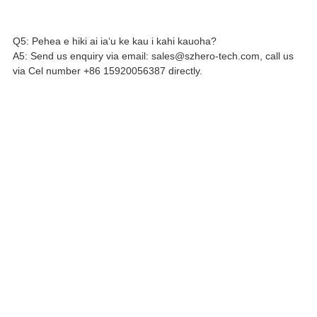
Q5: Pehea e hiki ai iaʻu ke kau i kahi kauoha?
A5: Send us enquiry via email: sales@szhero-tech.com, call us
via Cel number +86 15920056387 directly.