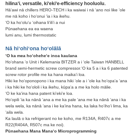
hilinaʻi, versatile, kiʻekiʻe-efficiency hooluolu.
Hāʻawi nā chillers HERO-TECH i ka waiwai i nā ʻano noi like ʻole
me nā koho i hoʻonui ʻia i ka ikehu.
ʻO ka hoʻoluʻu ʻoihana liʻiliʻi a nui
Pūnaehana ea ea waena
lumi anu, lumi thermostatic
Nā hiʻohiʻona hoʻolālā
ʻO ka mea hoʻoheheʻe inoa kaulana
Hoʻohana ʻo Unit i Kelemania BITZER a i ʻole Taiwan HANBELL
brand semi-hermetic screw compressor.ʻO ka 5 a i ka 6 patented
screw rotor profile me ka hana maikaʻi loa.
Hiki ke hoʻoponopono i ka mana hiki ʻole a i ʻole ka hoʻopaʻa ʻana
i ka hiki ke hoʻololi i ka ikehu, kūpaʻa a me ka holo mālie.
ʻO ke kaʻina hana patent kiʻekiʻe loa.
Hoʻopili ʻia ka nānā ʻana a me ka pale ʻana me ka nānā ʻana i ka
wela wela, ka nānā ʻana i ke kaʻina hana, ka laka hoʻihoʻi lima, ka
ʻaila wela.
Ka laulā o ka refrigerant no ke koho, me R134A, R407c a me
R22(R404A, R507c ma ke noi).
Pūnaehana Mana Manaʻo Microprogramming