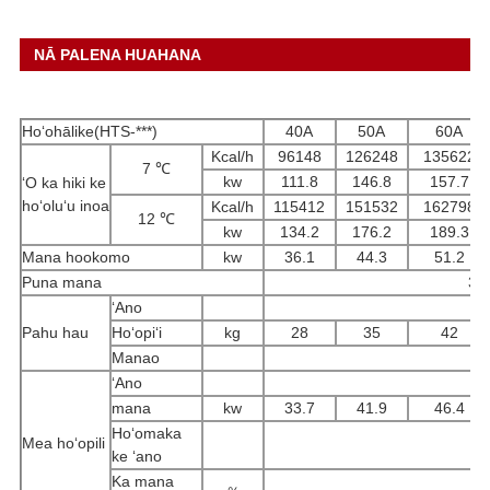
NĀ PALENA HUAHANA
Hoʻohālike(HTS-***)
40A
50A
60A
Kcal/h
96148
126248
135622
7 ℃
kw
111.8
146.8
157.7
ʻO ka hiki ke
hoʻoluʻu inoa
Kcal/h
115412
151532
162798
12 ℃
kw
134.2
176.2
189.3
Mana hookomo
kw
36.1
44.3
51.2
Puna mana
3P
ʻAno
Pahu hau
Hoʻopiʻi
kg
28
35
42
Manao
Ki
ʻAno
S
mana
kw
33.7
41.9
46.4
Hoʻomaka
Mea hoʻopili
ke ʻano
Ka mana