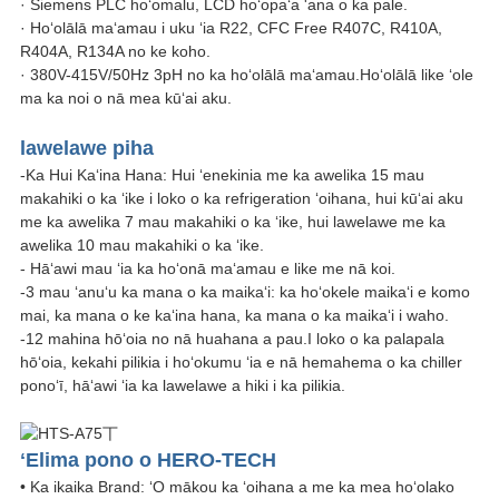
· Siemens PLC hoʻomalu, LCD hoʻopaʻa 'ana o ka pale.
· Hoʻolālā maʻamau i uku ʻia R22, CFC Free R407C, R410A,
R404A, R134A no ke koho.
· 380V-415V/50Hz 3pH no ka hoʻolālā maʻamau.Hoʻolālā like ʻole
ma ka noi o nā mea kūʻai aku.
lawelawe piha
-Ka Hui Kaʻina Hana: Hui ʻenekinia me ka awelika 15 mau
makahiki o ka ʻike i loko o ka refrigeration ʻoihana, hui kūʻai aku
me ka awelika 7 mau makahiki o ka ʻike, hui lawelawe me ka
awelika 10 mau makahiki o ka ʻike.
- Hāʻawi mau ʻia ka hoʻonā maʻamau e like me nā koi.
-3 mau ʻanuʻu ka mana o ka maikaʻi: ka hoʻokele maikaʻi e komo
mai, ka mana o ke kaʻina hana, ka mana o ka maikaʻi i waho.
-12 mahina hōʻoia no nā huahana a pau.I loko o ka palapala
hōʻoia, kekahi pilikia i hoʻokumu ʻia e nā hemahema o ka chiller
ponoʻī, hāʻawi ʻia ka lawelawe a hiki i ka pilikia.
ʻElima pono o HERO-TECH
• Ka ikaika Brand: ʻO mākou ka ʻoihana a me ka mea hoʻolako