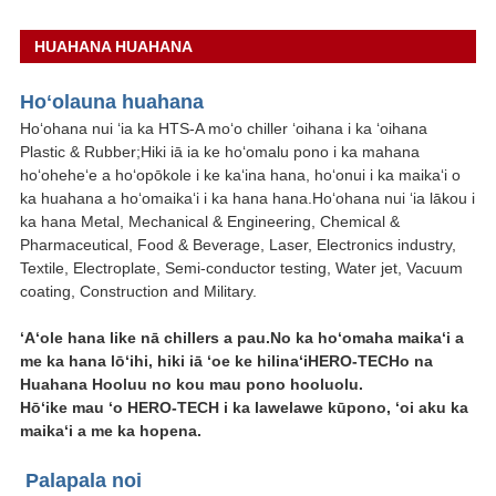
HUAHANA HUAHANA
Hoʻolauna huahana
Hoʻohana nui ʻia ka HTS-A moʻo chiller ʻoihana i ka ʻoihana
Plastic & Rubber;Hiki iā ia ke hoʻomalu pono i ka mahana
hoʻoheheʻe a hoʻopōkole i ke kaʻina hana, hoʻonui i ka maikaʻi o
ka huahana a hoʻomaikaʻi i ka hana hana.Hoʻohana nui ʻia lākou i
ka hana Metal, Mechanical & Engineering, Chemical &
Pharmaceutical, Food & Beverage, Laser, Electronics industry,
Textile, Electroplate, Semi-conductor testing, Water jet, Vacuum
coating, Construction and Military.
ʻAʻole hana like nā chillers a pau.No ka hoʻomaha maikaʻi a
me ka hana lōʻihi, hiki iā ʻoe ke hilinaʻi
HERO-TECH
o na
Huahana Hooluu no kou mau pono hooluolu.
Hōʻike mau ʻo HERO-TECH i ka lawelawe kūpono, ʻoi aku ka
maikaʻi a me ka hopena.
Palapala noi