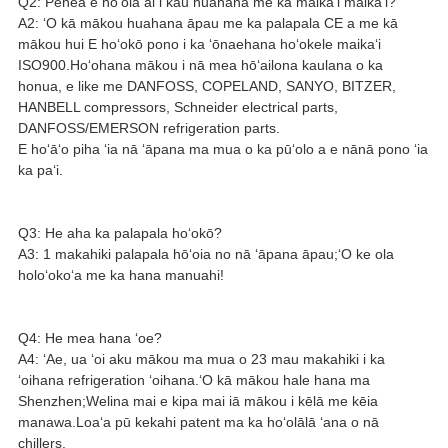
Q2: Pehea e hōʻoia ai i kāu huahana me ka maikaʻi maikaʻi?
A2: ʻO kā mākou huahana āpau me ka palapala CE a me kā
mākou hui E hoʻokō pono i ka ʻōnaehana hoʻokele maikaʻi
ISO900.Hoʻohana mākou i nā mea hōʻailona kaulana o ka
honua, e like me DANFOSS, COPELAND, SANYO, BITZER,
HANBELL compressors, Schneider electrical parts,
DANFOSS/EMERSON refrigeration parts.
E hoʻāʻo piha ʻia nā ʻāpana ma mua o ka pūʻolo a e nānā pono ʻia
ka paʻi.
Q3: He aha ka palapala hoʻokō?
A3: 1 makahiki palapala hōʻoia no nā ʻāpana āpau;ʻO ke ola
holoʻokoʻa me ka hana manuahi!
Q4: He mea hana ʻoe?
A4: ʻAe, ua ʻoi aku mākou ma mua o 23 mau makahiki i ka
ʻoihana refrigeration ʻoihana.ʻO kā mākou hale hana ma
Shenzhen;Welina mai e kipa mai iā mākou i kēlā me kēia
manawa.Loaʻa pū kekahi patent ma ka hoʻolālā ʻana o nā
chillers.