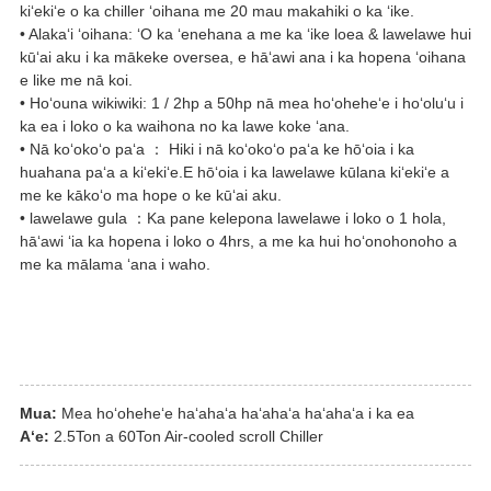
kiʻekiʻe o ka chiller ʻoihana me 20 mau makahiki o ka ʻike.
• Alakaʻi ʻoihana: ʻO ka ʻenehana a me ka ʻike loea & lawelawe hui
kūʻai aku i ka mākeke oversea, e hāʻawi ana i ka hopena ʻoihana
e like me nā koi.
• Hoʻouna wikiwiki: 1 / 2hp a 50hp nā mea hoʻoheheʻe i hoʻoluʻu i
ka ea i loko o ka waihona no ka lawe koke ʻana.
• Nā koʻokoʻo paʻa ： Hiki i nā koʻokoʻo paʻa ke hōʻoia i ka
huahana paʻa a kiʻekiʻe.E hōʻoia i ka lawelawe kūlana kiʻekiʻe a
me ke kākoʻo ma hope o ke kūʻai aku.
• lawelawe gula ：Ka pane kelepona lawelawe i loko o 1 hola,
hāʻawi ʻia ka hopena i loko o 4hrs, a me ka hui hoʻonohonoho a
me ka mālama ʻana i waho.
Mua:
Mea hoʻoheheʻe haʻahaʻa haʻahaʻa haʻahaʻa i ka ea
Aʻe:
2.5Ton a 60Ton Air-cooled scroll Chiller