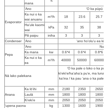
％
mana
ʻAno
ʻO ka pūpū a 
Ka nui o ka
m³/h
18
23.6
25.7
wai anuanu
Evaporator
Haʻule kaomi
kPa
32
35
38
wai
Pili paipu
iniha
3
3
3
Condenser
ʻAno
ʻano hoʻoluʻu ea kiʻe
ʻAno
Nui k
Ka mana
kw
0.6*4
0.6*4
0.8*6
Pepa
Ka nui o ka
m³/h
40000
50000
60000
ea
ʻO ka pale o loko o ka pu
kiʻekiʻe/haʻahaʻa puʻe, ma luna 
Nā lako palekana
kaʻina / ka pau ʻana o ka pale, p
Ka lōʻihi
mm
2180
2350
2650
Anana
Laulā
mm
1800
1800
1800
Kiʻekiʻe
mm
2050
2050
2050
ʻupena paona
kg
1300
1600
1900