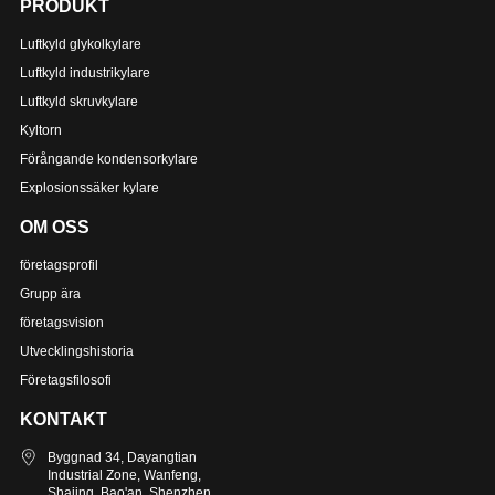
PRODUKT
Luftkyld glykolkylare
Luftkyld industrikylare
Luftkyld skruvkylare
Kyltorn
Förångande kondensorkylare
Explosionssäker kylare
OM OSS
företagsprofil
Grupp ära
företagsvision
Utvecklingshistoria
Företagsfilosofi
KONTAKT
Byggnad 34, Dayangtian
Industrial Zone, Wanfeng,
Shajing, Bao'an, Shenzhen