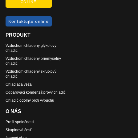
ONLINE
Kontaktujte online
PRODUKT
Vzduchom chladený glykolový
chladič
Vzduchom chladený priemyselný
chladič
Vzduchom chladený skrutkový
chladič
Chladiaca veža
Odparovací kondenzátorový chladič
Chladič odolný proti výbuchu
O NÁS
Profil spoločnosti
Skupinová česť
firemná vízia