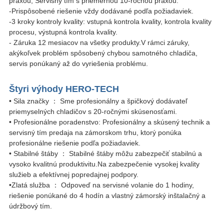
praxou, Servisný tím s priemernou 10-ročnou praxou.
-Prispôsobené riešenie vždy dodávané podľa požiadaviek.
-3 kroky kontroly kvality: vstupná kontrola kvality, kontrola kvality
procesu, výstupná kontrola kvality.
- Záruka 12 mesiacov na všetky produkty.V rámci záruky,
akýkoľvek problém spôsobený chybou samotného chladiča,
servis ponúkaný až do vyriešenia problému.
Štyri výhody HERO-TECH
• Sila značky ： Sme profesionálny a špičkový dodávateľ
priemyselných chladičov s 20-ročnými skúsenosťami.
• Profesionálne poradenstvo: Profesionálny a skúsený technik a
servisný tím predaja na zámorskom trhu, ktorý ponúka
profesionálne riešenie podľa požiadaviek.
• Stabilné štáby ： Stabilné štáby môžu zabezpečiť stabilnú a
vysoko kvalitnú produktivitu.Na zabezpečenie vysokej kvality
služieb a efektívnej popredajnej podpory.
•Zlatá služba ： Odpoveď na servisné volanie do 1 hodiny,
riešenie ponúkané do 4 hodín a vlastný zámorský inštalačný a
údržbový tím.