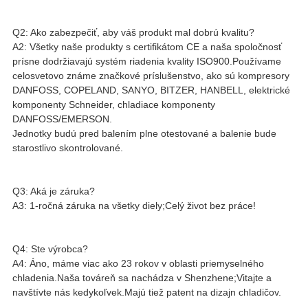
Q2: Ako zabezpečiť, aby váš produkt mal dobrú kvalitu?
A2: Všetky naše produkty s certifikátom CE a naša spoločnosť
prísne dodržiavajú systém riadenia kvality ISO900.Používame
celosvetovo známe značkové príslušenstvo, ako sú kompresory
DANFOSS, COPELAND, SANYO, BITZER, HANBELL, elektrické
komponenty Schneider, chladiace komponenty
DANFOSS/EMERSON.
Jednotky budú pred balením plne otestované a balenie bude
starostlivo skontrolované.
Q3: Aká je záruka?
A3: 1-ročná záruka na všetky diely;Celý život bez práce!
Q4: Ste výrobca?
A4: Áno, máme viac ako 23 rokov v oblasti priemyselného
chladenia.Naša továreň sa nachádza v Shenzhene;Vitajte a
navštívte nás kedykoľvek.Majú tiež patent na dizajn chladičov.