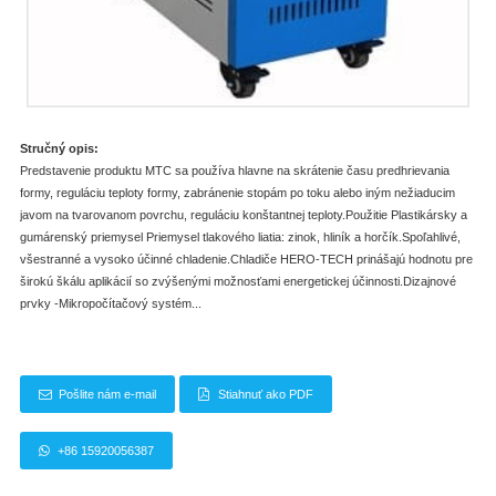
Stručný opis:
Predstavenie produktu MTC sa používa hlavne na skrátenie času predhrievania
formy, reguláciu teploty formy, zabránenie stopám po toku alebo iným nežiaducim
javom na tvarovanom povrchu, reguláciu konštantnej teploty.Použitie Plastikársky a
gumárenský priemysel Priemysel tlakového liatia: zinok, hliník a horčík.Spoľahlivé,
všestranné a vysoko účinné chladenie.Chladiče HERO-TECH prinášajú hodnotu pre
širokú škálu aplikácií so zvýšenými možnosťami energetickej účinnosti.Dizajnové
prvky -Mikropočítačový systém...
Pošlite nám e-mail
Stiahnuť ako PDF
+86 15920056387