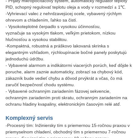
- Prijatý mikropočítačový systém, automatický regulátor teploty
PID, schopný regulovať teplotu oleja a vody v rozmedzí ± 1℃.
-Vyhrievací valec z nehrdzavejúcej ocele, vybavený rýchlym
ohrevom a chladením, ľahko sa čistí.
- Vysokoteplotné čerpadlo s vysokou účinnosťou,
vyznačuje sa vysokým tlakom, veľkým prietokom, nízkou
hlučnosťou a vysokou stabilitou.
-Kompaktná, robustná a práškovo lakovaná skrinka s
elegantným vzhľadom, rýchloupínacie bočné panely poskytujú
jednoduchú údržbu.
- Vybavené alarmom a indikátormi viacerých porúch, keď dôjde k
poruche, alarm zaznie automaticky, zobrazí sa chybový kód,
zákazník bude vedieť chybu a dôvod prvýkrát a včas, čo má
zaručiť bezpečnosť chodu systému.
- Vybavené ochranným zariadením fázovej sekvencie,
ochranným zariadením proti skratu, ochranným zariadením na
ochranu hladiny kvapaliny, elektronickým časovým relé atď.
Komplexný servis
-Procesný tím: Inžiniersky tím s priemernou 15-ročnou praxou v
priemyselnom chladení, obchodný tím s priemernou 7-ročnou