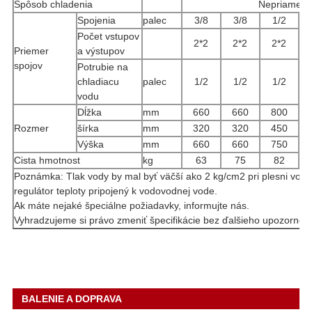
Spôsob chladenia
Nepriame
Spojenia
palec
3/8
3/8
1/2
Počet vstupov
2*2
2*2
2*2
Priemer
a výstupov
spojov
Potrubie na
chladiacu
palec
1/2
1/2
1/2
vodu
Dĺžka
mm
660
660
800
Rozmer
šírka
mm
320
320
450
Výška
mm
660
660
750
Cista hmotnost
kg
63
75
82
Poznámka: Tlak vody by mal byť väčší ako 2 kg/cm2 pri plesni vod
regulátor teploty pripojený k vodovodnej vode.
Ak máte nejaké špeciálne požiadavky, informujte nás.
Vyhradzujeme si právo zmeniť špecifikácie bez ďalšieho upozorneni
BALENIE A DOPRAVA