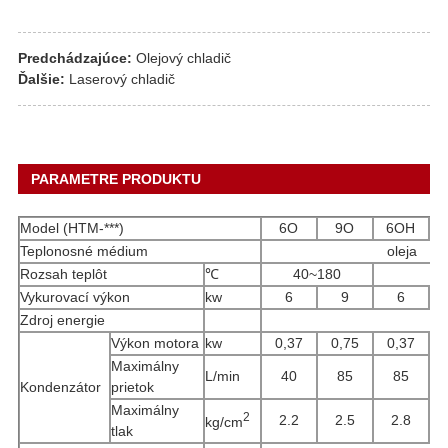
Predchádzajúce:
Olejový chladič
Ďalšie:
Laserový chladič
PARAMETRE PRODUKTU
Model (HTM-***)
6O
9O
6OH
Teplonosné médium
oleja
Rozsah teplôt
℃
40~180
4
Vykurovací výkon
kw
6
9
6
Zdroj energie
Výkon motora
kw
0,37
0,75
0,37
Maximálny
L/min
40
85
85
Kondenzátor
prietok
Maximálny
2
2.2
2.5
2.8
kg/cm
tlak